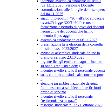
indizione assemblea sindacale uil scuola
rua 13.11.2025_Personale Docente
comunicazione alle famiglie dello sciopero
del 04.11.2025
snadir info-point n.496 - all'albo sindacale
ex art.25 legge 300/1970.Percorso di
formazione e periodo di prova dei docenti
neoassunti e dei docenti che hanno
ottenuto il passaggio di ruolo
assemblea sindacale anief 06.11.2025
presentazione liste elezioni della consulta
di istituto a.s. 2025/2027
avviso di assemblea sindacale online in
orario di servizio 23.10.2025
urgente flc cgil emilia romagna - Incontro
su pnnr 3 requisiti e dettagli
incontro rivolto a tutto il personale docente
snals comunicato sindacale concorso pnrr
3
elezione assemblea nazionale delegati
fondo espero: assemblee online flc fuori
orario di servizio
incontro rivolto a tutto il personale
"testimonianza su gaza"
rassegna sindacale n. 27 - 6 ottobre 2025