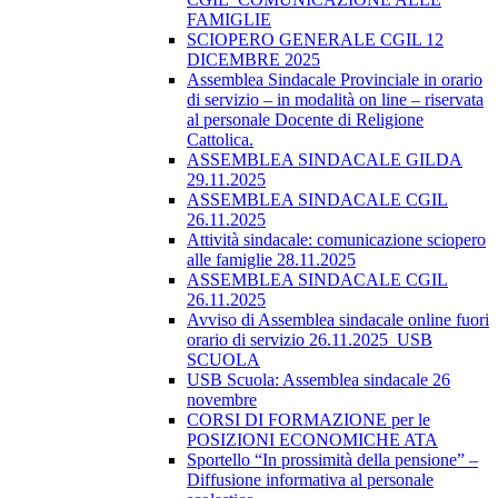
FAMIGLIE
SCIOPERO GENERALE CGIL 12
DICEMBRE 2025
Assemblea Sindacale Provinciale in orario
di servizio – in modalità on line – riservata
al personale Docente di Religione
Cattolica.
ASSEMBLEA SINDACALE GILDA
29.11.2025
ASSEMBLEA SINDACALE CGIL
26.11.2025
Attività sindacale: comunicazione sciopero
alle famiglie 28.11.2025
ASSEMBLEA SINDACALE CGIL
26.11.2025
Avviso di Assemblea sindacale online fuori
orario di servizio 26.11.2025_USB
SCUOLA
USB Scuola: Assemblea sindacale 26
novembre
CORSI DI FORMAZIONE per le
POSIZIONI ECONOMICHE ATA
Sportello “In prossimità della pensione” –
Diffusione informativa al personale