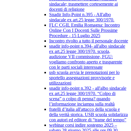
sindacale; trasmettere cortesemente ai
docenti di religione
Snadir Info-Point n.395 - All'albo
sindacale ex art.25 legge 300/1970.
FLC CGIL Emilia Romagna: Incontro
Online Con I Docenti Sulle Prossime
Procedure - 15 Luglio 2025
Incontro rivolto a tutto il personale docente
snadir info-point n.394- all'albo sindacale
ex art.25 legge 300/1970. scuola,
audizione VII commissione, FGU:
vogliamo confronto aperto e trasparente
con le parti sociali interessate
usb scuola avvia le prenotazioni per lo
sportello assegnazioni provvisorie e
utilizzazioni
snadir info-point n.392 - all'albo sindacale
ex art.25 legge 300/1970. “Colpo di
scena” o colpo di penna? quando
l’informazione inciampa sulla realtà
fratelli d’italia all'attacco della scuola e
della verità storica. USB scuola solidarizza
con autori ed editore di “trame del tempo”
webinar corsi indire sostegno 2025 –
sabato 28 giugno 2025 alle ore 09.30