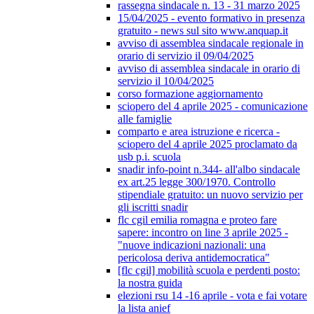
rassegna sindacale n. 13 - 31 marzo 2025
15/04/2025 - evento formativo in presenza
gratuito - news sul sito www.anquap.it
avviso di assemblea sindacale regionale in
orario di servizio il 09/04/2025
avviso di assemblea sindacale in orario di
servizio il 10/04/2025
corso formazione aggiornamento
sciopero del 4 aprile 2025 - comunicazione
alle famiglie
comparto e area istruzione e ricerca -
sciopero del 4 aprile 2025 proclamato da
usb p.i. scuola
snadir info-point n.344- all'albo sindacale
ex art.25 legge 300/1970. Controllo
stipendiale gratuito: un nuovo servizio per
gli iscritti snadir
flc cgil emilia romagna e proteo fare
sapere: incontro on line 3 aprile 2025 -
"nuove indicazioni nazionali: una
pericolosa deriva antidemocratica"
[flc cgil] mobilità scuola e perdenti posto:
la nostra guida
elezioni rsu 14 -16 aprile - vota e fai votare
la lista anief