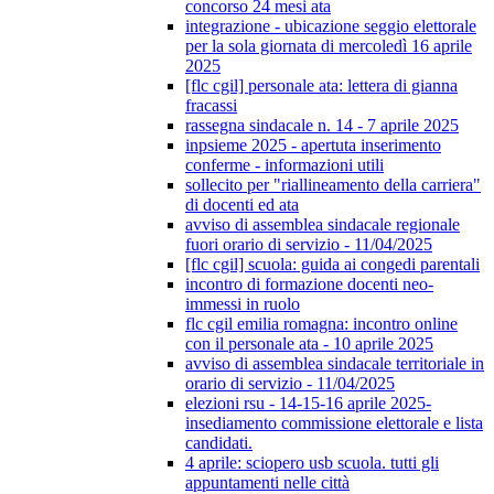
concorso 24 mesi ata
integrazione - ubicazione seggio elettorale
per la sola giornata di mercoledì 16 aprile
2025
[flc cgil] personale ata: lettera di gianna
fracassi
rassegna sindacale n. 14 - 7 aprile 2025
inpsieme 2025 - apertuta inserimento
conferme - informazioni utili
sollecito per "riallineamento della carriera"
di docenti ed ata
avviso di assemblea sindacale regionale
fuori orario di servizio - 11/04/2025
[flc cgil] scuola: guida ai congedi parentali
incontro di formazione docenti neo-
immessi in ruolo
flc cgil emilia romagna: incontro online
con il personale ata - 10 aprile 2025
avviso di assemblea sindacale territoriale in
orario di servizio - 11/04/2025
elezioni rsu - 14-15-16 aprile 2025-
insediamento commissione elettorale e lista
candidati.
4 aprile: sciopero usb scuola. tutti gli
appuntamenti nelle città