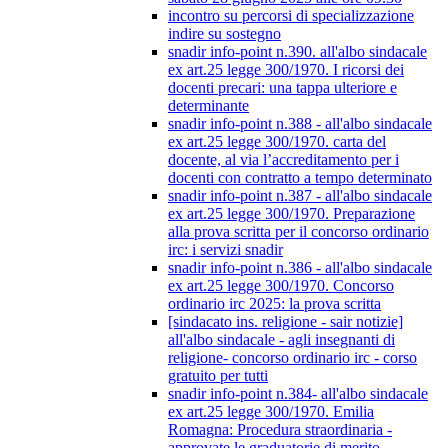
incontro su percorsi di specializzazione
indire su sostegno
snadir info-point n.390. all'albo sindacale
ex art.25 legge 300/1970. I ricorsi dei
docenti precari: una tappa ulteriore e
determinante
snadir info-point n.388 - all'albo sindacale
ex art.25 legge 300/1970. carta del
docente, al via l’accreditamento per i
docenti con contratto a tempo determinato
snadir info-point n.387 - all'albo sindacale
ex art.25 legge 300/1970. Preparazione
alla prova scritta per il concorso ordinario
irc: i servizi snadir
snadir info-point n.386 - all'albo sindacale
ex art.25 legge 300/1970. Concorso
ordinario irc 2025: la prova scritta
[sindacato ins. religione - sair notizie]
all'albo sindacale - agli insegnanti di
religione- concorso ordinario irc - corso
gratuito per tutti
snadir info-point n.384- all'albo sindacale
ex art.25 legge 300/1970. Emilia
Romagna: Procedura straordinaria -
approvate le graduatorie di merito