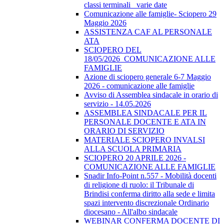
classi terminali_ varie date
Comunicazione alle famiglie- Sciopero 29
Maggio 2026
ASSISTENZA CAF AL PERSONALE
ATA
SCIOPERO DEL
18/05/2026_COMUNICAZIONE ALLE
FAMIGLIE
Azione di sciopero generale 6-7 Maggio
2026 - comunicazione alle famiglie
Avviso di Assemblea sindacale in orario di
servizio - 14.05.2026
ASSEMBLEA SINDACALE PER IL
PERSONALE DOCENTE E ATA IN
ORARIO DI SERVIZIO
MATERIALE SCIOPERO INVALSI
ALLA SCUOLA PRIMARIA
SCIOPERO 20 APRILE 2026 -
COMUNICAZIONE ALLE FAMIGLIE
Snadir Info-Point n.557 - Mobilità docenti
di religione di ruolo: il Tribunale di
Brindisi conferma diritto alla sede e limita
spazi intervento discrezionale Ordinario
diocesano - All'albo sindacale
WEBINAR CONFERMA DOCENTE DI