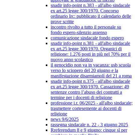
snadir info-point n.383 - all'albo sindacale
ex art.25 legge 300/1970. Concorso
ordinario Irc: pubblicato il calendario delle
prove scritte
incontro rivolto a tutto il personale su
fondo espero-silenzio assenso
comunicazione sindacale fondo espero
snadir info-point n.381 - all'albo sindacale
ex art.25 legge 300/1970. Organici di
religione: 1.276 posti in più nel 70% per il
nuovo anno scolastico
il genocidio non va in vacanza: usb scuola
verso lo sciopero del 20 giugno e la
manifestazione disarmiamoli del 21 a roma
snadir info-point n.375 - all'albo sindacale
ex art.25 legge 300/1970. Cassazione: 49
sentenze contro l’abuso dei contratti a
termine per i docenti di religione
professione i.r. 06/2025 - all'albo sindacale;
trasmettere cortesemente ai docenti di
religione
news 9/6/2025
rassegna sindacale n. 22 - 3 giugno 2025
Rreferendum 8 e 9 giugno: cinque sì per