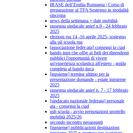
IRASE dell’Emilia Romagna | Corso di
preparazione al TFA Sostegno in modalità
sincrona
news della settimana + date mobilità
rassegna sindacale anief n.8 - 24 febbraio
2025
elezioni rsu 14 -16 aprile 2025- sostegno
alla uil scuola rua
[associazione feder-ata] consegui la ciad
bando inps che offre ai figli dei dipendenti
pubblici l'opportunità di vivere
un'esperienza scolastica all'estero - guida
completa al bando itaca
[inpsieme] termine ultimo per la
presentazione domande - estate inpsieme
2025
rassegna sindacale anief n. 7 - 17 febbraio
2025
[sindacato nazionale federata] personale
ata - consegui la ciad
usb scuola - avvio prenotazioni sportello
mobilità 2025/26
secondo incontro neoassunti
[inpsieme] pubblicazioni destinazioni
inpsieme 2025 e apertura pre-iscrizioni