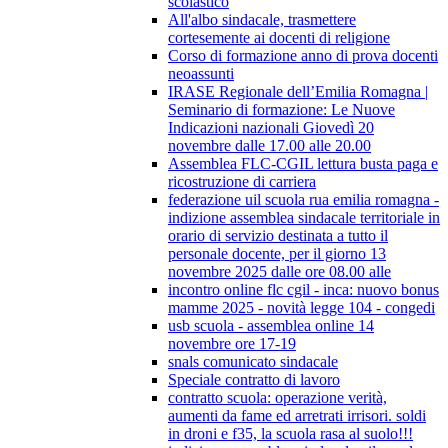
scolastico
All'albo sindacale, trasmettere
cortesemente ai docenti di religione
Corso di formazione anno di prova docenti
neoassunti
IRASE Regionale dell’Emilia Romagna |
Seminario di formazione: Le Nuove
Indicazioni nazionali Giovedì 20
novembre dalle 17.00 alle 20.00
Assemblea FLC-CGIL lettura busta paga e
ricostruzione di carriera
federazione uil scuola rua emilia romagna -
indizione assemblea sindacale territoriale in
orario di servizio destinata a tutto il
personale docente, per il giorno 13
novembre 2025 dalle ore 08.00 alle
incontro online flc cgil - inca: nuovo bonus
mamme 2025 - novità legge 104 - congedi
usb scuola - assemblea online 14
novembre ore 17-19
snals comunicato sindacale
Speciale contratto di lavoro
contratto scuola: operazione verità,
aumenti da fame ed arretrati irrisori. soldi
in droni e f35, la scuola rasa al suolo!!!