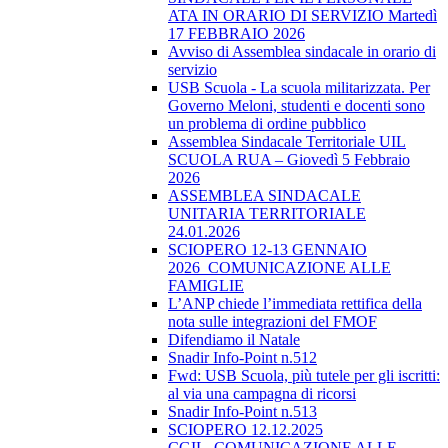
ATA IN ORARIO DI SERVIZIO Martedì
17 FEBBRAIO 2026
Avviso di Assemblea sindacale in orario di
servizio
USB Scuola - La scuola militarizzata. Per
Governo Meloni, studenti e docenti sono
un problema di ordine pubblico
Assemblea Sindacale Territoriale UIL
SCUOLA RUA – Giovedì 5 Febbraio
2026
ASSEMBLEA SINDACALE
UNITARIA TERRITORIALE
24.01.2026
SCIOPERO 12-13 GENNAIO
2026_COMUNICAZIONE ALLE
FAMIGLIE
L’ANP chiede l’immediata rettifica della
nota sulle integrazioni del FMOF
Difendiamo il Natale
Snadir Info-Point n.512
Fwd: USB Scuola, più tutele per gli iscritti:
al via una campagna di ricorsi
Snadir Info-Point n.513
SCIOPERO 12.12.2025
CGIL_COMUNICAZIONE ALLE