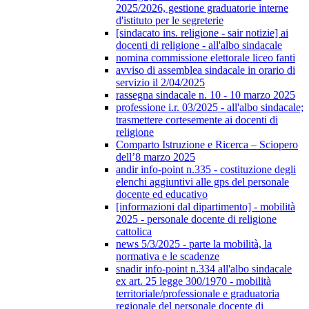
2025/2026, gestione graduatorie interne
d'istituto per le segreterie
[sindacato ins. religione - sair notizie] ai
docenti di religione - all'albo sindacale
nomina commissione elettorale liceo fanti
avviso di assemblea sindacale in orario di
servizio il 2/04/2025
rassegna sindacale n. 10 - 10 marzo 2025
professione i.r. 03/2025 - all'albo sindacale;
trasmettere cortesemente ai docenti di
religione
Comparto Istruzione e Ricerca – Sciopero
dell’8 marzo 2025
andir info-point n.335 - costituzione degli
elenchi aggiuntivi alle gps del personale
docente ed educativo
[informazioni dal dipartimento] - mobilità
2025 - personale docente di religione
cattolica
news 5/3/2025 - parte la mobilità, la
normativa e le scadenze
snadir info-point n.334 all'albo sindacale
ex art. 25 legge 300/1970 - mobilità
territoriale/professionale e graduatoria
regionale del personale docente di