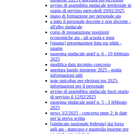
avviso di assemblea sindacale territoriale in
orario di servizio mercoledì 19/02/2025
piano di formazione per personale ata
a tutto il personale docente e non docente -
all'albo sindacale
corso di preparazione posizioni
economiche ata - uil scuola e irase
[sinatas] presentazinoe lista rsu gilda -
unams
rassegna sindacale anief n. 6 - 10 febbraio
2025
modifica data incontro concorso
apertura bando inpsieme 2025 - guida
informazioni utili
note unicobas per elezioni rsu 2025:
informazioni per il personale
avviso di assemblea sindacale fuori orario
di servizio il 12/02/2025
rassegna sindacale anief n. 5 - 3 febbraio
2025
news 3/2/2025 - concorso pnnr 2: le date
per la prova scritta
[sindacato nazionale federata] dai forza
agli ata - mancuso e mastrolia insieme per