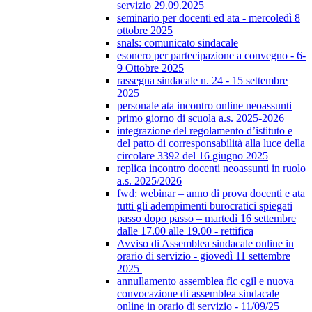
servizio 29.09.2025
seminario per docenti ed ata - mercoledì 8
ottobre 2025
snals: comunicato sindacale
esonero per partecipazione a convegno - 6-
9 Ottobre 2025
rassegna sindacale n. 24 - 15 settembre
2025
personale ata incontro online neoassunti
primo giorno di scuola a.s. 2025-2026
integrazione del regolamento d’istituto e
del patto di corresponsabilità alla luce della
circolare 3392 del 16 giugno 2025
replica incontro docenti neoassunti in ruolo
a.s. 2025/2026
fwd: webinar – anno di prova docenti e ata
tutti gli adempimenti burocratici spiegati
passo dopo passo – martedì 16 settembre
dalle 17.00 alle 19.00 - rettifica
Avviso di Assemblea sindacale online in
orario di servizio - giovedì 11 settembre
2025
annullamento assemblea flc cgil e nuova
convocazione di assemblea sindacale
online in orario di servizio - 11/09/25