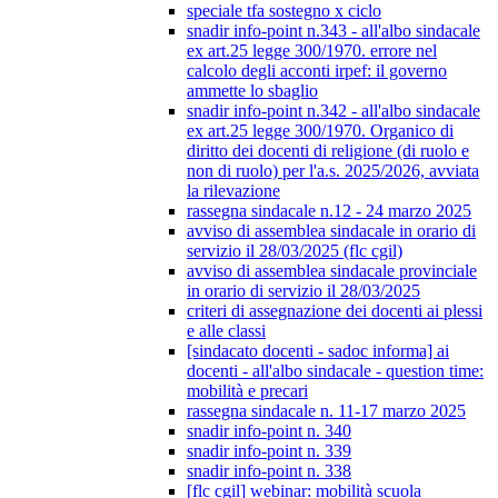
speciale tfa sostegno x ciclo
snadir info-point n.343 - all'albo sindacale
ex art.25 legge 300/1970. errore nel
calcolo degli acconti irpef: il governo
ammette lo sbaglio
snadir info-point n.342 - all'albo sindacale
ex art.25 legge 300/1970. Organico di
diritto dei docenti di religione (di ruolo e
non di ruolo) per l'a.s. 2025/2026, avviata
la rilevazione
rassegna sindacale n.12 - 24 marzo 2025
avviso di assemblea sindacale in orario di
servizio il 28/03/2025 (flc cgil)
avviso di assemblea sindacale provinciale
in orario di servizio il 28/03/2025
criteri di assegnazione dei docenti ai plessi
e alle classi
[sindacato docenti - sadoc informa] ai
docenti - all'albo sindacale - question time:
mobilità e precari
rassegna sindacale n. 11-17 marzo 2025
snadir info-point n. 340
snadir info-point n. 339
snadir info-point n. 338
[flc cgil] webinar: mobilità scuola