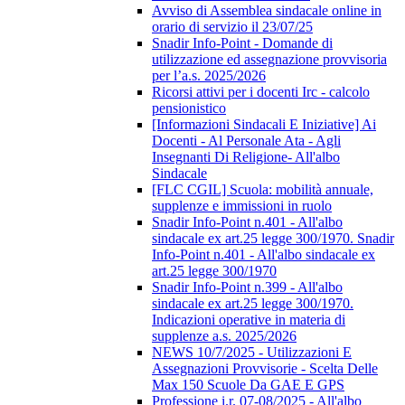
Avviso di Assemblea sindacale online in
orario di servizio il 23/07/25
Snadir Info-Point - Domande di
utilizzazione ed assegnazione provvisoria
per l’a.s. 2025/2026
Ricorsi attivi per i docenti Irc - calcolo
pensionistico
[Informazioni Sindacali E Iniziative] Ai
Docenti - Al Personale Ata - Agli
Insegnanti Di Religione- All'albo
Sindacale
[FLC CGIL] Scuola: mobilità annuale,
supplenze e immissioni in ruolo
Snadir Info-Point n.401 - All'albo
sindacale ex art.25 legge 300/1970. Snadir
Info-Point n.401 - All'albo sindacale ex
art.25 legge 300/1970
Snadir Info-Point n.399 - All'albo
sindacale ex art.25 legge 300/1970.
Indicazioni operative in materia di
supplenze a.s. 2025/2026
NEWS 10/7/2025 - Utilizzazioni E
Assegnazioni Provvisorie - Scelta Delle
Max 150 Scuole Da GAE E GPS
Professione i.r. 07-08/2025 - All'albo