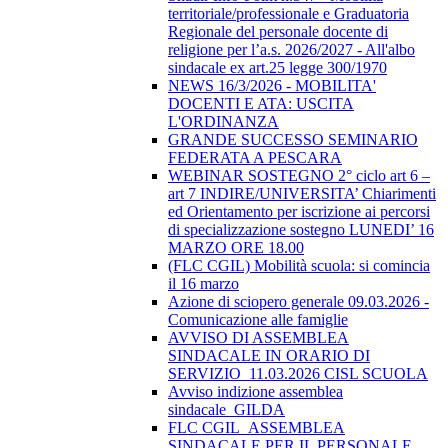
territoriale/professionale e Graduatoria
Regionale del personale docente di
religione per l’a.s. 2026/2027 - All'albo
sindacale ex art.25 legge 300/1970
NEWS 16/3/2026 - MOBILITA'
DOCENTI E ATA: USCITA
L'ORDINANZA
GRANDE SUCCESSO SEMINARIO
FEDERATA A PESCARA
WEBINAR SOSTEGNO 2° ciclo art 6 –
art 7 INDIRE/UNIVERSITA’ Chiarimenti
ed Orientamento per iscrizione ai percorsi
di specializzazione sostegno LUNEDI’ 16
MARZO ORE 18.00
(FLC CGIL) Mobilità scuola: si comincia
il 16 marzo
Azione di sciopero generale 09.03.2026 -
Comunicazione alle famiglie
AVVISO DI ASSEMBLEA
SINDACALE IN ORARIO DI
SERVIZIO_11.03.2026 CISL SCUOLA
Avviso indizione assemblea
sindacale_GILDA
FLC CGIL_ASSEMBLEA
SINDACALE PER IL PERSONALE