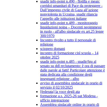
snadir info-point n.490 - flotilla e mean:
corridoi umanitari di Pace da proteggere -
Dall’impegno civile di Gaza all’azione
nonviolenta in Ucraina, snadir rilancia
l’appello alle istituzioni italiane
snadir info-point n.489 - monitoraggio
liquidazioni noipa – Docenti neoimmessi
in ruolo - all'albo sindacale ex art.25 legge
300/1970
Incontro rivolto a tutto il personale di
religione
sciopero domani
incontro di formazione cisl scuola – 14
ottobre 2025
snadir info-point n.485 - snadir/fgu al
senato su ddl reclutamento: è ora di passare
dalle parole ai fatti! Particolare attenzione è
stata dedicata alla condizione degli
insegnanti religione - albo
avviso di assemblea sindacale in orario di
servizio il 02/10/2025
[federata] la voce degli ata
formazione a.s. 2025-26 uat Modena -
ufficio integrazione
Assemblea sindacale online in orario di