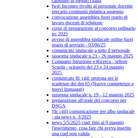
cambiare in meglio l'italia
fwd: Incontro rivolto al personale docente
precario continuità didattica sostegno
convocazione assemblea fuori orario di
lavoro docenti di religione
corso di preparazione al concorso ordinario
irc 2025
avviso di assemblea sindacale online fuori
orario di servizio - 03/06/25
comunicato sindacale a tutto il personale
rassegna sindacale n.21 - 26 maggio 2025
Comparto Istruzione e Ricerca - settore
Scuola - sciopero del 23 e 24 maggio
2025
comunicato flc cgil: proroga per le
scadenze del dm 65 (Nuove competenze e
nuovi linguaggi)
rassegna sindacale n. 19 - 12 maggio 2025
preparazione all'orale del concorso per
DSGA
[flc cgil] comunicazione per albo sindacale
- ata news n. 3/2025
news 5/5/2025 ciad: fino al 9 maggio
l'inserimento, cosa fare chi aveva inserito
una ciad non valida