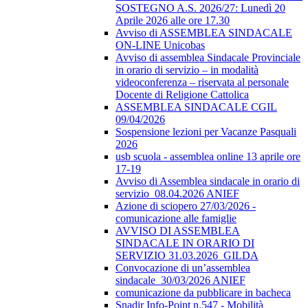
SOSTEGNO A.S. 2026/27: Lunedì 20
Aprile 2026 alle ore 17.30
Avviso di ASSEMBLEA SINDACALE
ON-LINE Unicobas
Avviso di assemblea Sindacale Provinciale
in orario di servizio – in modalità
videoconferenza – riservata al personale
Docente di Religione Cattolica
ASSEMBLEA SINDACALE CGIL
09/04/2026
Sospensione lezioni per Vacanze Pasquali
2026
usb scuola - assemblea online 13 aprile ore
17-19
Avviso di Assemblea sindacale in orario di
servizio_08.04.2026 ANIEF
Azione di sciopero 27/03/2026 -
comunicazione alle famiglie
AVVISO DI ASSEMBLEA
SINDACALE IN ORARIO DI
SERVIZIO 31.03.2026_GILDA
Convocazione di un’assemblea
sindacale_30/03/2026 ANIEF
comunicazione da pubblicare in bacheca
Snadir Info-Point n.547 - Mobilità