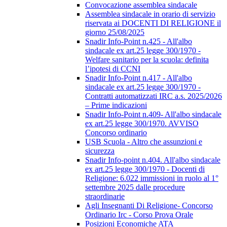
Convocazione assemblea sindacale
Assemblea sindacale in orario di servizio
riservata ai DOCENTI DI RELIGIONE il
giorno 25/08/2025
Snadir Info-Point n.425 - All'albo
sindacale ex art.25 legge 300/1970 -
Welfare sanitario per la scuola: definita
l’ipotesi di CCNI
Snadir Info-Point n.417 - All'albo
sindacale ex art.25 legge 300/1970 -
Contratti automatizzati IRC a.s. 2025/2026
– Prime indicazioni
Snadir Info-Point n.409- All'albo sindacale
ex art.25 legge 300/1970. AVVISO
Concorso ordinario
USB Scuola - Altro che assunzioni e
sicurezza
Snadir Info-point n.404. All'albo sindacale
ex art.25 legge 300/1970 - Docenti di
Religione: 6.022 immissioni in ruolo al 1°
settembre 2025 dalle procedure
straordinarie
Agli Insegnanti Di Religione- Concorso
Ordinario Irc - Corso Prova Orale
Posizioni Economiche ATA