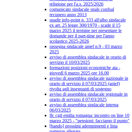
religione per l'a.s. 2025/2026
comunicato sindacale snals confsal
recupero anno 2013
snadir info-point n. 333 all'albo sindacale
ex art. 25 legge 300/1970 - scade il 15
marzo 2025 il termine per presentare le
domande per il part-time per l'anno
scolastico 2025-2026
rassegna sindacale anief n.9 - 03 marzo
2025
avviso di assemblea sindacale in orario di
servizio il 10/03/2025
formazioni posizioni economiche ata -
giovedì 6 marzo 2025 ore 16.00
avviso di assemblea sindacale nazionale in
orario di servizio il 07/03/2025 (anief)
rivolta agli insegnanti di sostegno
avviso di assemblea sindacale regionale in
orario di servizio il 07/03/2025
avviso di assemblea sindacale interna
06/03/2025
flc cgil emilia romagna: incontro on line 10
marzo 2025 - "pensioni: facciamo il punto"
[bando] prossimi adempimenti e lista
partenze allegata