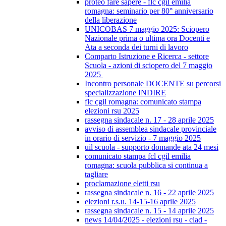
proteo fare sapere - flc cgil emilia
romagna: seminario per 80° anniversario
della liberazione
UNICOBAS 7 maggio 2025: Sciopero
Nazionale prima o ultima ora Docenti e
Ata a seconda dei turni di lavoro
Comparto Istruzione e Ricerca - settore
Scuola - azioni di sciopero del 7 maggio
2025
Incontro personale DOCENTE su percorsi
specializzazione INDIRE
flc cgil romagna: comunicato stampa
elezioni rsu 2025
rassegna sindacale n. 17 - 28 aprile 2025
avviso di assemblea sindacale provinciale
in orario di servizio - 7 maggio 2025
uil scuola - supporto domande ata 24 mesi
comunicato stampa fcl cgil emilia
romagna: scuola pubblica si continua a
tagliare
proclamazione eletti rsu
rassegna sindacale n. 16 - 22 aprile 2025
elezioni r.s.u. 14-15-16 aprile 2025
rassegna sindacale n. 15 - 14 aprile 2025
news 14/04/2025 - elezioni rsu - ciad -