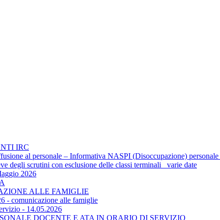
NTI IRC
 diffusione al personale – Informativa NASPI (Disoccupazione) personale
 degli scrutini con esclusione delle classi terminali_ varie date
Maggio 2026
TA
CAZIONE ALLE FAMIGLIE
6 - comunicazione alle famiglie
ervizio - 14.05.2026
SONALE DOCENTE E ATA IN ORARIO DI SERVIZIO