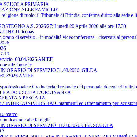
LA SCUOLA PRIMARIA
ICAZIONE ALLE FAMIGLIE
religione di ruolo: il Tribunale di Brindisi conferma diritto alla sede e 
O A.S. 2026/27: Lunedì 20 Aprile 2026 alle ore 17.30
-LINE Unicobas
 orario di servizio – in modalità videoconferenza – riservata al persona
2026
026
17-19
 servizio_08.04.2026 ANIEF
ne alle famiglie
N ORARIO DI SERVIZIO 31.03.2026_GILDA
30/03/2026 ANIEF
le/professionale e Graduatoria Regionale del personale docente di religi
TI E ATA: USCITA L'ORDINANZA
DERATA A PESCARA
 INDIRE/UNIVERSITA’ Chiarimenti ed Orientamento per iscrizione 
 16 marzo
omunicazione alle famiglie
N ORARIO DI SERVIZIO_11.03.2026 CISL SCUOLA
LDA
 IL PERSONALE ATA IN ORARIO DI SERVIZIO Martedì 17 