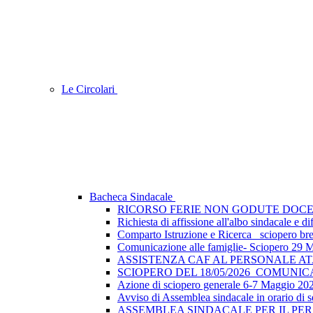
Le Circolari
Bacheca Sindacale
RICORSO FERIE NON GODUTE DOCE
Richiesta di affissione all'albo sindacale e
Comparto Istruzione e Ricerca_ sciopero breve
Comunicazione alle famiglie- Sciopero 29 
ASSISTENZA CAF AL PERSONALE A
SCIOPERO DEL 18/05/2026_COMUNI
Azione di sciopero generale 6-7 Maggio 202
Avviso di Assemblea sindacale in orario di s
ASSEMBLEA SINDACALE PER IL PER