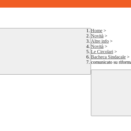
Home
>
Novità
>
Altre info
>
Novità
>
Le Circolari
>
Bacheca Sindacale
>
comunicato su riforma