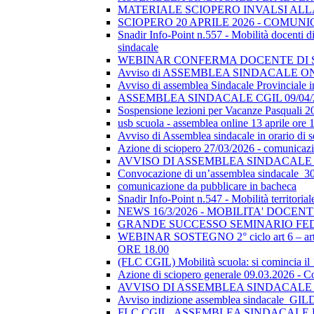
MATERIALE SCIOPERO INVALSI AL
SCIOPERO 20 APRILE 2026 - COMUN
Snadir Info-Point n.557 - Mobilità docenti di 
sindacale
WEBINAR CONFERMA DOCENTE DI SOSTEGN
Avviso di ASSEMBLEA SINDACALE ON
Avviso di assemblea Sindacale Provinciale in
ASSEMBLEA SINDACALE CGIL 09/04/
Sospensione lezioni per Vacanze Pasquali 2
usb scuola - assemblea online 13 aprile ore 
Avviso di Assemblea sindacale in orario di
Azione di sciopero 27/03/2026 - comunicazio
AVVISO DI ASSEMBLEA SINDACALE I
Convocazione di un’assemblea sindacale_
comunicazione da pubblicare in bacheca
Snadir Info-Point n.547 - Mobilità territoria
NEWS 16/3/2026 - MOBILITA' DOCEN
GRANDE SUCCESSO SEMINARIO FE
WEBINAR SOSTEGNO 2° ciclo art 6 – art 7
ORE 18.00
(FLC CGIL) Mobilità scuola: si comincia il
Azione di sciopero generale 09.03.2026 - C
AVVISO DI ASSEMBLEA SINDACALE I
Avviso indizione assemblea sindacale_GI
FLC CGIL_ASSEMBLEA SINDACALE PER