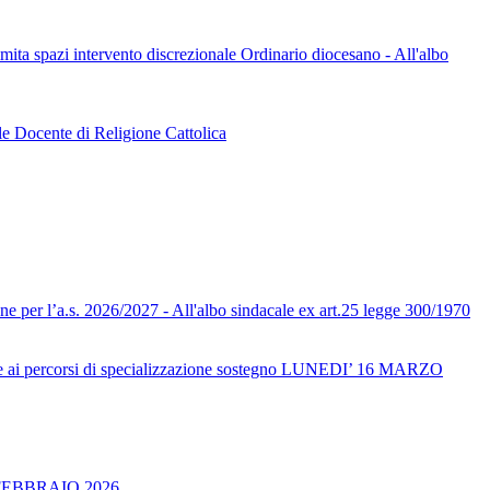
limita spazi intervento discrezionale Ordinario diocesano - All'albo
le Docente di Religione Cattolica
one per l’a.s. 2026/2027 - All'albo sindacale ex art.25 legge 300/1970
ai percorsi di specializzazione sostegno LUNEDI’ 16 MARZO
FEBBRAIO 2026