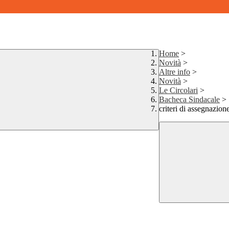
Home
>
Novità
>
Altre info
>
Novità
>
Le Circolari
>
Bacheca Sindacale
>
criteri di assegnazione