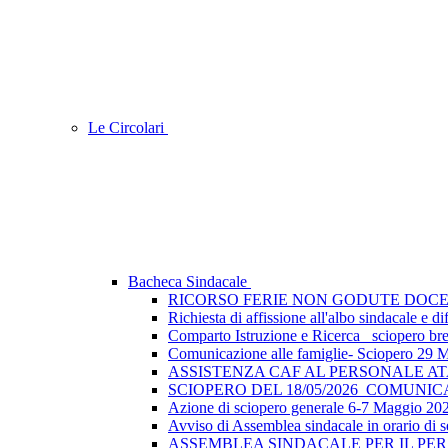
Le Circolari
Bacheca Sindacale
RICORSO FERIE NON GODUTE DOCE
Richiesta di affissione all'albo sindacale e
Comparto Istruzione e Ricerca_ sciopero breve
Comunicazione alle famiglie- Sciopero 29 
ASSISTENZA CAF AL PERSONALE A
SCIOPERO DEL 18/05/2026_COMUNI
Azione di sciopero generale 6-7 Maggio 202
Avviso di Assemblea sindacale in orario di s
ASSEMBLEA SINDACALE PER IL PER