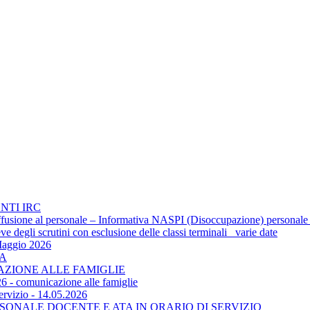
NTI IRC
 diffusione al personale – Informativa NASPI (Disoccupazione) personale
 degli scrutini con esclusione delle classi terminali_ varie date
Maggio 2026
TA
CAZIONE ALLE FAMIGLIE
6 - comunicazione alle famiglie
ervizio - 14.05.2026
SONALE DOCENTE E ATA IN ORARIO DI SERVIZIO