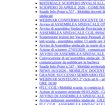
MATERIALE SCIOPERO INVALSI AL
SCIOPERO 20 APRILE 2026 - COMUN
Snadir Info-Point n.557 - Mobilità docenti di 
sindacale
WEBINAR CONFERMA DOCENTE DI SOSTEGN
Avviso di ASSEMBLEA SINDACALE ON
Avviso di assemblea Sindacale Provinciale in
ASSEMBLEA SINDACALE CGIL 09/04/
Sospensione lezioni per Vacanze Pasquali 2
usb scuola - assemblea online 13 aprile ore 
Avviso di Assemblea sindacale in orario di
Azione di sciopero 27/03/2026 - comunicazio
AVVISO DI ASSEMBLEA SINDACALE I
Convocazione di un’assemblea sindacale_
comunicazione da pubblicare in bacheca
Snadir Info-Point n.547 - Mobilità territoria
NEWS 16/3/2026 - MOBILITA' DOCEN
GRANDE SUCCESSO SEMINARIO FE
WEBINAR SOSTEGNO 2° ciclo art 6 – art 7
ORE 18.00
(FLC CGIL) Mobilità scuola: si comincia il
Azione di sciopero generale 09.03.2026 - C
AVVISO DI ASSEMBLEA SINDACALE I
Avviso indizione assemblea sindacale_GI
FLC CGIL_ASSEMBLEA SINDACALE PER