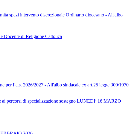
limita spazi intervento discrezionale Ordinario diocesano - All'albo
le Docente di Religione Cattolica
one per l’a.s. 2026/2027 - All'albo sindacale ex art.25 legge 300/1970
ai percorsi di specializzazione sostegno LUNEDI’ 16 MARZO
FEBBRAIO 2026