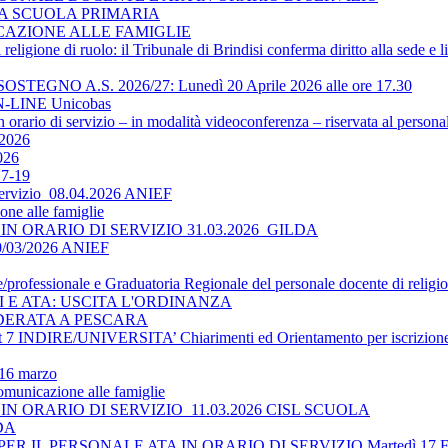
LA SCUOLA PRIMARIA
ICAZIONE ALLE FAMIGLIE
religione di ruolo: il Tribunale di Brindisi conferma diritto alla sede e 
O A.S. 2026/27: Lunedì 20 Aprile 2026 alle ore 17.30
-LINE Unicobas
 orario di servizio – in modalità videoconferenza – riservata al persona
2026
026
17-19
 servizio_08.04.2026 ANIEF
ne alle famiglie
N ORARIO DI SERVIZIO 31.03.2026_GILDA
30/03/2026 ANIEF
le/professionale e Graduatoria Regionale del personale docente di religi
TI E ATA: USCITA L'ORDINANZA
DERATA A PESCARA
 INDIRE/UNIVERSITA’ Chiarimenti ed Orientamento per iscrizione 
 16 marzo
omunicazione alle famiglie
N ORARIO DI SERVIZIO_11.03.2026 CISL SCUOLA
LDA
 IL PERSONALE ATA IN ORARIO DI SERVIZIO Martedì 17 