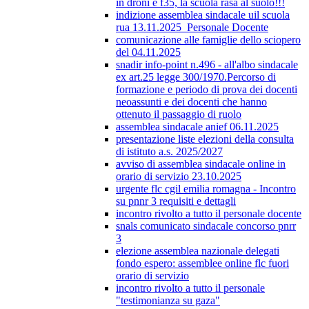
in droni e f35, la scuola rasa al suolo!!!
indizione assemblea sindacale uil scuola
rua 13.11.2025_Personale Docente
comunicazione alle famiglie dello sciopero
del 04.11.2025
snadir info-point n.496 - all'albo sindacale
ex art.25 legge 300/1970.Percorso di
formazione e periodo di prova dei docenti
neoassunti e dei docenti che hanno
ottenuto il passaggio di ruolo
assemblea sindacale anief 06.11.2025
presentazione liste elezioni della consulta
di istituto a.s. 2025/2027
avviso di assemblea sindacale online in
orario di servizio 23.10.2025
urgente flc cgil emilia romagna - Incontro
su pnnr 3 requisiti e dettagli
incontro rivolto a tutto il personale docente
snals comunicato sindacale concorso pnrr
3
elezione assemblea nazionale delegati
fondo espero: assemblee online flc fuori
orario di servizio
incontro rivolto a tutto il personale
"testimonianza su gaza"