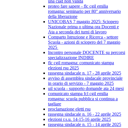
una ciad non valida
proteo fare sapere - flc cgil emilia
romagna: seminario per 80° anniversario
della liberazione
UNICOBAS 7 maggio 2025: Sciopero
Nazionale prima o ultima ora Docenti e
Ata a seconda dei turni di lavoro
Comparto Istruzione e Ricerca - settore
Scuola - azioni di sciopero del 7 maggio
2025
Incontro personale DOCENTE su percorsi
specializzazione INDIRE
flc cgil romagna: comunicato stampa
elezioni rsu 2025
rassegna sindacale n. 17 - 28 aprile 2025
avviso di assemblea sindacale provinciale
in orario di servizio - 7 maggio 2025
uil scuola - supporto domande ata 24 mesi
comunicato stampa fcl cgil emilia
romagna: scuola pubblica si continua a
tagliare
proclamazione eletti rsu
rassegna sindacale n. 16 - 22 aprile 2025
elezioni r.s.u. 14-15-16 aprile 2025
rassegna sindacale n. 15 - 14 aprile 2025