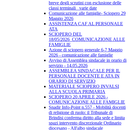
breve degli scrutini con esclusione delle
classi terminali_ varie date
Comunicazione alle famiglie- Sciopero 29
Maggio 2026
ASSISTENZA CAF AL PERSONALE
ATA
SCIOPERO DEL
18/05/2026_COMUNICAZIONE ALLE
FAMIGLIE
Azione di sciopero generale 6-7 Maggio
2026 - comunicazione alle famiglie
Avviso di Assemblea sindacale in orario di
servizio - 14.05.2026
ASSEMBLEA SINDACALE PER IL
PERSONALE DOCENTE E ATA IN
ORARIO DI SERVIZIO
MATERIALE SCIOPERO INVALSI
ALLA SCUOLA PRIMARIA
SCIOPERO 20 APRILE 2026 -
COMUNICAZIONE ALLE FAMIGLIE
Snadir Info-Point n.557 - Mobilità docenti
di religione di ruolo: il Tribunale di
Brindisi conferma diritto alla sede e limita
spazi intervento discrezionale Ordinario
diocesano - All'albo sindacale