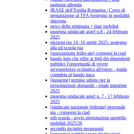
partenze allegata
IRASE dell’Emilia Romagna | Corso di
preparazione al TFA Sostegno in modalità
sincrona
news della settimana + date mobilità
rassegna sindacale anief n.8 - 24 febbraio
2025
elezioni rsu 14 -16 aprile 2025- sostegno
alla uil scuola rua
[associazione feder-ata] consegui la ciad
bando inps che offre ai figli dei dipendenti
pubblici l'opportunità di vivere
un'esperienza scolastica all'estero - guida
completa al bando itaca
[inpsieme] termine ultimo per la
presentazione domande - estate inpsieme
2025
rassegna sindacale anief n. 7 - 17 febbraio
2025
[sindacato nazionale federata] personale
ata - consegui la ciad
usb scuola - avvio prenotazioni sportello
mobilità 2025/26
secondo incontro neoassunti
[inpsieme] pubblicazioni destinazioni