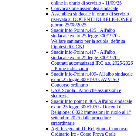
online in orario di servizio - 11/09/25
Convocazione assemblea sindacale
Assemblea sindacale in orario di servizio
riservata ai DOCENTI DI RELIGIONE il
giorno 25/08/2025
Snadir Info-Point n.425 - All'albo
sindacale ex art.25 legge 300/1970 -
Welfare sanitario per la scuola: definita
l’ipotesi di CCNI
Snadir Info-Point n.417 - All'albo
sindacale ex art.25 legge 300/1970 -
Contratti automatizzati IRC a.s. 2025/2026
– Prime indicazioni
Snadir Info-Point n.409- All'albo sindacale
ex art.25 legge 300/1970. AVVISO
Concorso ordinario
USB Scuola - Altro che assunzioni e
sicurezza
Snadir Info-point n.404. All'albo sindacale
ex art.25 legge 300/1970 - Docenti di
Religione: 6.022 immissioni in ruolo al 1°
settembre 2025 dalle procedure
straordinarie
Agli Insegnanti Di Religione- Concorso
Ordinario Irc - Corso Prova Orale