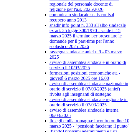
regionale del personale docente di
religione per l'a.s. 2025/2026
comunicato sindacale snals confsal
recupero anno 2013
snadir info-point n. 333 all'albo sindacale
ex art. 25 legge 300/1970 - scade il 15
marzo 2025 il termine per presentare le
domande per il part-time per l'anno
scolastico 2025-2026
rassegna sindacale anief n.9 - 03 marzo
2025
avviso di assemblea sindacale in orario di
servizio il 10/03/2025
formazioni posizioni economiche ata -
giovedì 6 marzo 2025 ore 16.00
avviso di assemblea sindacale nazionale in
orario di servizio il 07/03/2025 (anief)
rivolta agli insegnanti di sostegno
avviso di assemblea sindacale regionale in
orario di servizio il 07/03/2025
avviso di assemblea sindacale interna
06/03/2025
flc cgil emilia romagna: incontro on line 10
marzo 2025 - "pensioni: facciamo il punto"
[bando] prossimi adempimenti e lista