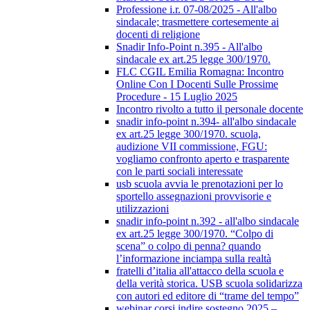
Professione i.r. 07-08/2025 - All'albo
sindacale; trasmettere cortesemente ai
docenti di religione
Snadir Info-Point n.395 - All'albo
sindacale ex art.25 legge 300/1970.
FLC CGIL Emilia Romagna: Incontro
Online Con I Docenti Sulle Prossime
Procedure - 15 Luglio 2025
Incontro rivolto a tutto il personale docente
snadir info-point n.394- all'albo sindacale
ex art.25 legge 300/1970. scuola,
audizione VII commissione, FGU:
vogliamo confronto aperto e trasparente
con le parti sociali interessate
usb scuola avvia le prenotazioni per lo
sportello assegnazioni provvisorie e
utilizzazioni
snadir info-point n.392 - all'albo sindacale
ex art.25 legge 300/1970. “Colpo di
scena” o colpo di penna? quando
l’informazione inciampa sulla realtà
fratelli d’italia all'attacco della scuola e
della verità storica. USB scuola solidarizza
con autori ed editore di “trame del tempo”
webinar corsi indire sostegno 2025 –