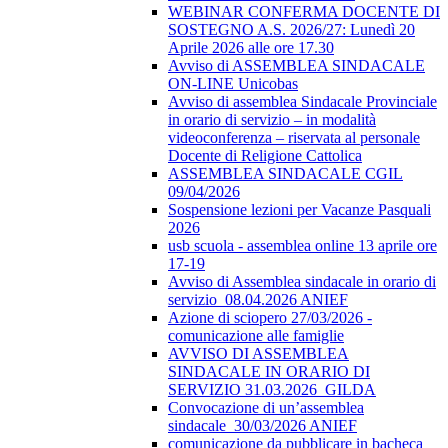
WEBINAR CONFERMA DOCENTE DI
SOSTEGNO A.S. 2026/27: Lunedì 20
Aprile 2026 alle ore 17.30
Avviso di ASSEMBLEA SINDACALE
ON-LINE Unicobas
Avviso di assemblea Sindacale Provinciale
in orario di servizio – in modalità
videoconferenza – riservata al personale
Docente di Religione Cattolica
ASSEMBLEA SINDACALE CGIL
09/04/2026
Sospensione lezioni per Vacanze Pasquali
2026
usb scuola - assemblea online 13 aprile ore
17-19
Avviso di Assemblea sindacale in orario di
servizio_08.04.2026 ANIEF
Azione di sciopero 27/03/2026 -
comunicazione alle famiglie
AVVISO DI ASSEMBLEA
SINDACALE IN ORARIO DI
SERVIZIO 31.03.2026_GILDA
Convocazione di un’assemblea
sindacale_30/03/2026 ANIEF
comunicazione da pubblicare in bacheca