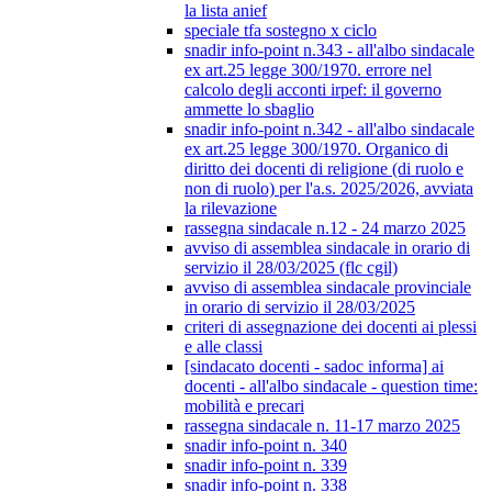
la lista anief
speciale tfa sostegno x ciclo
snadir info-point n.343 - all'albo sindacale
ex art.25 legge 300/1970. errore nel
calcolo degli acconti irpef: il governo
ammette lo sbaglio
snadir info-point n.342 - all'albo sindacale
ex art.25 legge 300/1970. Organico di
diritto dei docenti di religione (di ruolo e
non di ruolo) per l'a.s. 2025/2026, avviata
la rilevazione
rassegna sindacale n.12 - 24 marzo 2025
avviso di assemblea sindacale in orario di
servizio il 28/03/2025 (flc cgil)
avviso di assemblea sindacale provinciale
in orario di servizio il 28/03/2025
criteri di assegnazione dei docenti ai plessi
e alle classi
[sindacato docenti - sadoc informa] ai
docenti - all'albo sindacale - question time:
mobilità e precari
rassegna sindacale n. 11-17 marzo 2025
snadir info-point n. 340
snadir info-point n. 339
snadir info-point n. 338