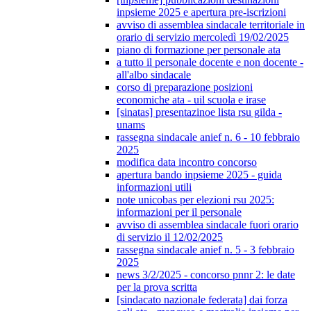
inpsieme 2025 e apertura pre-iscrizioni
avviso di assemblea sindacale territoriale in
orario di servizio mercoledì 19/02/2025
piano di formazione per personale ata
a tutto il personale docente e non docente -
all'albo sindacale
corso di preparazione posizioni
economiche ata - uil scuola e irase
[sinatas] presentazinoe lista rsu gilda -
unams
rassegna sindacale anief n. 6 - 10 febbraio
2025
modifica data incontro concorso
apertura bando inpsieme 2025 - guida
informazioni utili
note unicobas per elezioni rsu 2025:
informazioni per il personale
avviso di assemblea sindacale fuori orario
di servizio il 12/02/2025
rassegna sindacale anief n. 5 - 3 febbraio
2025
news 3/2/2025 - concorso pnnr 2: le date
per la prova scritta
[sindacato nazionale federata] dai forza