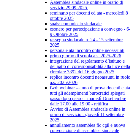
Assemblea sindacale online in orario di
servizio 29.09.2025
seminario per docenti ed ata - mercoledì 8
ottobre 2025
snals: comunicato sindacale
esonero per partecipazione a convegno - 6-
9 Ottobre 2025
rassegna sindacale n. 24 - 15 settembre
2025
personale ata incontro online neoassunti
primo giorno di scuola a.s. 2025-2026
integrazione del regolamento d’istituto e
del patto di corresponsabilità alla luce della
circolare 3392 del 16 giugno 2025
replica incontro docenti neoassunti in ruolo
a.s. 2025/2026
fwd: webinar – anno di prova docenti e ata
tutti gli adempimenti burocratici spiegati
passo dopo passo – martedì 16 settembre
dalle 17.00 alle 19.00 - rettifica
Avviso di Assemblea sindacale online in
orario di servizio - giovedì 11 settembre
2025
annullamento assemblea flc cgil e nuova
convocazione di assemblea sindacale