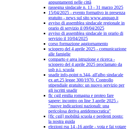
appuntamenti nelle città
rassegna sindacale n. 13 - 31 marzo 2025
15/04/2025 - evento formativo in presenza
gratuito - news sul sito www.anquap.it
avviso di assemblea sindacale regionale in
orario di servizio il 09/04/2025
avviso di assemblea sindacale in orario di
servizio il 10/04/2025
corso formazione aggiornamento
sciopero del 4 aprile 2025 - comunicazione
alle famiglie
comparto e area istruzione e ricerca -
sciopero del 4 aprile 2025 proclamato da
usb p.i. scuola
snadir info-point n.344- all'albo sindacale
ex art.25 legge 300/1970. Controllo
stipendiale gratuito: un nuovo servizio per
gli iscritti snadir
flc cgil emilia romagna e proteo fare
sapere: incontro on line 3 aprile 2025 -
"nuove indicazioni nazionali: una
pericolosa deriva antidemocratica"
[flc cgil] mobilità scuola e perdenti posto:
la nostra guida
elezioni rsu 14 -16 aprile - vota e fai votare