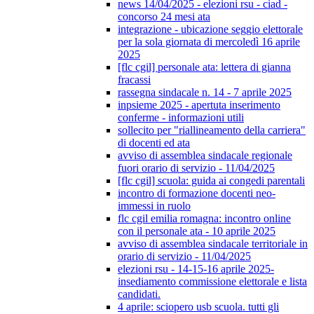
news 14/04/2025 - elezioni rsu - ciad -
concorso 24 mesi ata
integrazione - ubicazione seggio elettorale
per la sola giornata di mercoledì 16 aprile
2025
[flc cgil] personale ata: lettera di gianna
fracassi
rassegna sindacale n. 14 - 7 aprile 2025
inpsieme 2025 - apertuta inserimento
conferme - informazioni utili
sollecito per "riallineamento della carriera"
di docenti ed ata
avviso di assemblea sindacale regionale
fuori orario di servizio - 11/04/2025
[flc cgil] scuola: guida ai congedi parentali
incontro di formazione docenti neo-
immessi in ruolo
flc cgil emilia romagna: incontro online
con il personale ata - 10 aprile 2025
avviso di assemblea sindacale territoriale in
orario di servizio - 11/04/2025
elezioni rsu - 14-15-16 aprile 2025-
insediamento commissione elettorale e lista
candidati.
4 aprile: sciopero usb scuola. tutti gli