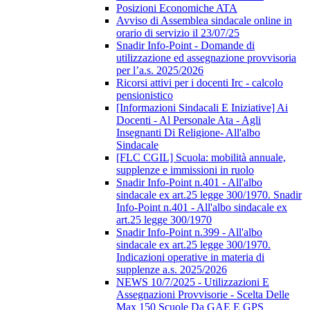
Posizioni Economiche ATA
Avviso di Assemblea sindacale online in
orario di servizio il 23/07/25
Snadir Info-Point - Domande di
utilizzazione ed assegnazione provvisoria
per l’a.s. 2025/2026
Ricorsi attivi per i docenti Irc - calcolo
pensionistico
[Informazioni Sindacali E Iniziative] Ai
Docenti - Al Personale Ata - Agli
Insegnanti Di Religione- All'albo
Sindacale
[FLC CGIL] Scuola: mobilità annuale,
supplenze e immissioni in ruolo
Snadir Info-Point n.401 - All'albo
sindacale ex art.25 legge 300/1970. Snadir
Info-Point n.401 - All'albo sindacale ex
art.25 legge 300/1970
Snadir Info-Point n.399 - All'albo
sindacale ex art.25 legge 300/1970.
Indicazioni operative in materia di
supplenze a.s. 2025/2026
NEWS 10/7/2025 - Utilizzazioni E
Assegnazioni Provvisorie - Scelta Delle
Max 150 Scuole Da GAE E GPS