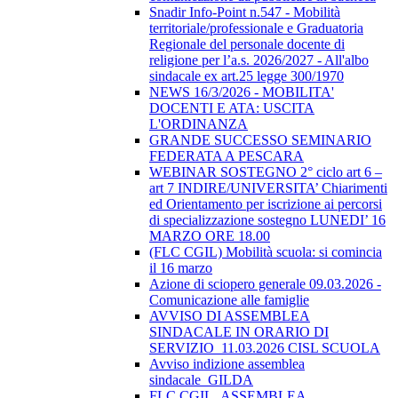
Snadir Info-Point n.547 - Mobilità
territoriale/professionale e Graduatoria
Regionale del personale docente di
religione per l’a.s. 2026/2027 - All'albo
sindacale ex art.25 legge 300/1970
NEWS 16/3/2026 - MOBILITA'
DOCENTI E ATA: USCITA
L'ORDINANZA
GRANDE SUCCESSO SEMINARIO
FEDERATA A PESCARA
WEBINAR SOSTEGNO 2° ciclo art 6 –
art 7 INDIRE/UNIVERSITA’ Chiarimenti
ed Orientamento per iscrizione ai percorsi
di specializzazione sostegno LUNEDI’ 16
MARZO ORE 18.00
(FLC CGIL) Mobilità scuola: si comincia
il 16 marzo
Azione di sciopero generale 09.03.2026 -
Comunicazione alle famiglie
AVVISO DI ASSEMBLEA
SINDACALE IN ORARIO DI
SERVIZIO_11.03.2026 CISL SCUOLA
Avviso indizione assemblea
sindacale_GILDA
FLC CGIL_ASSEMBLEA