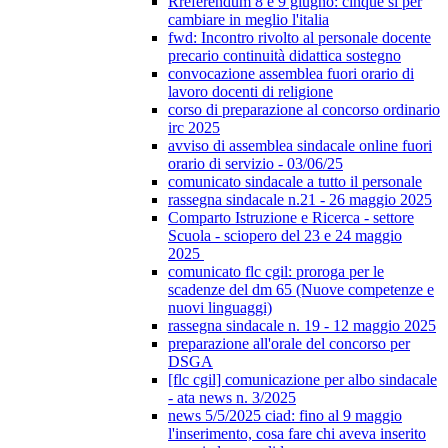
Rreferendum 8 e 9 giugno: cinque sì per
cambiare in meglio l'italia
fwd: Incontro rivolto al personale docente
precario continuità didattica sostegno
convocazione assemblea fuori orario di
lavoro docenti di religione
corso di preparazione al concorso ordinario
irc 2025
avviso di assemblea sindacale online fuori
orario di servizio - 03/06/25
comunicato sindacale a tutto il personale
rassegna sindacale n.21 - 26 maggio 2025
Comparto Istruzione e Ricerca - settore
Scuola - sciopero del 23 e 24 maggio
2025
comunicato flc cgil: proroga per le
scadenze del dm 65 (Nuove competenze e
nuovi linguaggi)
rassegna sindacale n. 19 - 12 maggio 2025
preparazione all'orale del concorso per
DSGA
[flc cgil] comunicazione per albo sindacale
- ata news n. 3/2025
news 5/5/2025 ciad: fino al 9 maggio
l'inserimento, cosa fare chi aveva inserito