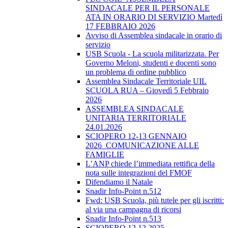
SINDACALE PER IL PERSONALE
ATA IN ORARIO DI SERVIZIO Martedì
17 FEBBRAIO 2026
Avviso di Assemblea sindacale in orario di
servizio
USB Scuola - La scuola militarizzata. Per
Governo Meloni, studenti e docenti sono
un problema di ordine pubblico
Assemblea Sindacale Territoriale UIL
SCUOLA RUA – Giovedì 5 Febbraio
2026
ASSEMBLEA SINDACALE
UNITARIA TERRITORIALE
24.01.2026
SCIOPERO 12-13 GENNAIO
2026_COMUNICAZIONE ALLE
FAMIGLIE
L’ANP chiede l’immediata rettifica della
nota sulle integrazioni del FMOF
Difendiamo il Natale
Snadir Info-Point n.512
Fwd: USB Scuola, più tutele per gli iscritti:
al via una campagna di ricorsi
Snadir Info-Point n.513
SCIOPERO 12.12.2025