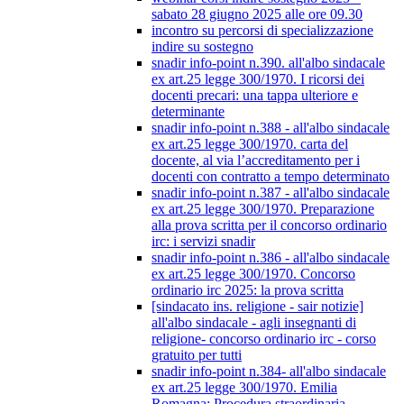
sabato 28 giugno 2025 alle ore 09.30
incontro su percorsi di specializzazione
indire su sostegno
snadir info-point n.390. all'albo sindacale
ex art.25 legge 300/1970. I ricorsi dei
docenti precari: una tappa ulteriore e
determinante
snadir info-point n.388 - all'albo sindacale
ex art.25 legge 300/1970. carta del
docente, al via l’accreditamento per i
docenti con contratto a tempo determinato
snadir info-point n.387 - all'albo sindacale
ex art.25 legge 300/1970. Preparazione
alla prova scritta per il concorso ordinario
irc: i servizi snadir
snadir info-point n.386 - all'albo sindacale
ex art.25 legge 300/1970. Concorso
ordinario irc 2025: la prova scritta
[sindacato ins. religione - sair notizie]
all'albo sindacale - agli insegnanti di
religione- concorso ordinario irc - corso
gratuito per tutti
snadir info-point n.384- all'albo sindacale
ex art.25 legge 300/1970. Emilia
Romagna: Procedura straordinaria -