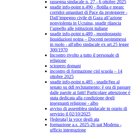
rassegna sindacale n. 27 - 6 ottobre 2025
snadir info-point n.490 - flotilla e mean:
corridoi umanitari di Pace da proteggere -
Dall’impegno civile di Gaza all’azione
nonviolenta in Ucraina, snadir rilancia
l’appello alle istituzioni italiane
snadir info-point n.489 - monitoraggio
liquidazioni noipa – Docenti neoimmessi
in ruolo - all'albo sindacale ex art.25 legge
300/1970
Incontro rivolto a tutto il personale di
religione
sciopero domani
incontro di formazione cisl scuola – 14
ottobre 2025
snadir info-point n.485 - snadir/fgu al
senato su ddl reclutamento: è ora di passare
dalle parole ai fatti! Particolare attenzione è
stata dedicata alla condizione degli
insegnanti religione - albo
avviso di assemblea sindacale in orario di
servizio il 02/10/2025
[federata] la voce degli ata
formazione a.s. 2025-26 uat Modena -
ufficio integrazione