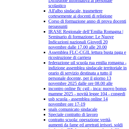
Diffusione informativa al personale
scolastico
All'albo sindacale, trasmettere
cortesemente ai docenti di religione
Corso di formazione anno di prova docenti
neoassunti
IRASE Regionale dell’Emilia Romagna |
Seminario di formazione: Le Nuove
Indicazioni nazionali Giovedì 20
novembre dalle 17.00 alle 20.00
Assemblea FLC-CGIL lettura busta paga e
ricostruzione di carriera
federazione uil scuola rua emilia romagna -
indizione assemblea sindacale territoriale in
orario di servizio destinata a tutto il
personale docente, per il giorno 13
novembre 2025 dalle ore 08.00 alle
incontro online flc cgil - inca: nuovo bonus
mamme 2025 - novità legge 104 - congedi
usb scuola - assemblea online 14
novembre ore 17-19
snals comunicato sindacale
Speciale contratto di lavoro
contratto scuola: operazione verità,
aumenti da fame ed arretrati irrisori. soldi