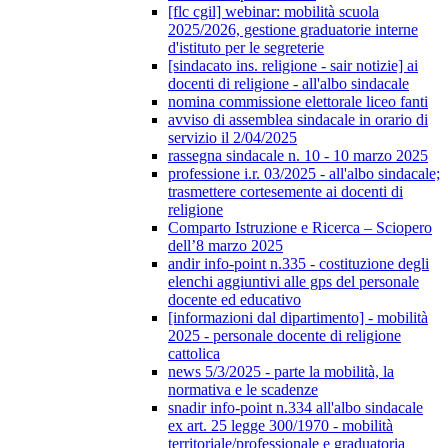
[flc cgil] webinar: mobilità scuola
2025/2026, gestione graduatorie interne
d'istituto per le segreterie
[sindacato ins. religione - sair notizie] ai
docenti di religione - all'albo sindacale
nomina commissione elettorale liceo fanti
avviso di assemblea sindacale in orario di
servizio il 2/04/2025
rassegna sindacale n. 10 - 10 marzo 2025
professione i.r. 03/2025 - all'albo sindacale;
trasmettere cortesemente ai docenti di
religione
Comparto Istruzione e Ricerca – Sciopero
dell’8 marzo 2025
andir info-point n.335 - costituzione degli
elenchi aggiuntivi alle gps del personale
docente ed educativo
[informazioni dal dipartimento] - mobilità
2025 - personale docente di religione
cattolica
news 5/3/2025 - parte la mobilità, la
normativa e le scadenze
snadir info-point n.334 all'albo sindacale
ex art. 25 legge 300/1970 - mobilità
territoriale/professionale e graduatoria