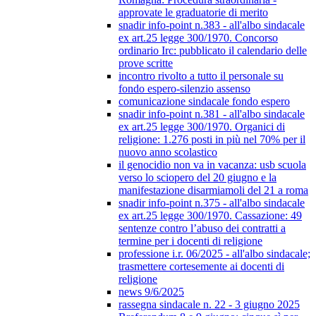
approvate le graduatorie di merito
snadir info-point n.383 - all'albo sindacale
ex art.25 legge 300/1970. Concorso
ordinario Irc: pubblicato il calendario delle
prove scritte
incontro rivolto a tutto il personale su
fondo espero-silenzio assenso
comunicazione sindacale fondo espero
snadir info-point n.381 - all'albo sindacale
ex art.25 legge 300/1970. Organici di
religione: 1.276 posti in più nel 70% per il
nuovo anno scolastico
il genocidio non va in vacanza: usb scuola
verso lo sciopero del 20 giugno e la
manifestazione disarmiamoli del 21 a roma
snadir info-point n.375 - all'albo sindacale
ex art.25 legge 300/1970. Cassazione: 49
sentenze contro l’abuso dei contratti a
termine per i docenti di religione
professione i.r. 06/2025 - all'albo sindacale;
trasmettere cortesemente ai docenti di
religione
news 9/6/2025
rassegna sindacale n. 22 - 3 giugno 2025