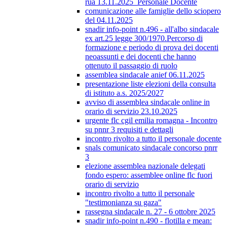
rua 13.11.2025_Personale Docente
comunicazione alle famiglie dello sciopero
del 04.11.2025
snadir info-point n.496 - all'albo sindacale
ex art.25 legge 300/1970.Percorso di
formazione e periodo di prova dei docenti
neoassunti e dei docenti che hanno
ottenuto il passaggio di ruolo
assemblea sindacale anief 06.11.2025
presentazione liste elezioni della consulta
di istituto a.s. 2025/2027
avviso di assemblea sindacale online in
orario di servizio 23.10.2025
urgente flc cgil emilia romagna - Incontro
su pnnr 3 requisiti e dettagli
incontro rivolto a tutto il personale docente
snals comunicato sindacale concorso pnrr
3
elezione assemblea nazionale delegati
fondo espero: assemblee online flc fuori
orario di servizio
incontro rivolto a tutto il personale
"testimonianza su gaza"
rassegna sindacale n. 27 - 6 ottobre 2025
snadir info-point n.490 - flotilla e mean: