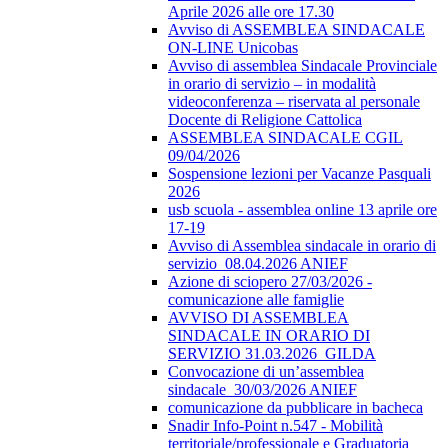
Aprile 2026 alle ore 17.30
Avviso di ASSEMBLEA SINDACALE
ON-LINE Unicobas
Avviso di assemblea Sindacale Provinciale
in orario di servizio – in modalità
videoconferenza – riservata al personale
Docente di Religione Cattolica
ASSEMBLEA SINDACALE CGIL
09/04/2026
Sospensione lezioni per Vacanze Pasquali
2026
usb scuola - assemblea online 13 aprile ore
17-19
Avviso di Assemblea sindacale in orario di
servizio_08.04.2026 ANIEF
Azione di sciopero 27/03/2026 -
comunicazione alle famiglie
AVVISO DI ASSEMBLEA
SINDACALE IN ORARIO DI
SERVIZIO 31.03.2026_GILDA
Convocazione di un’assemblea
sindacale_30/03/2026 ANIEF
comunicazione da pubblicare in bacheca
Snadir Info-Point n.547 - Mobilità
territoriale/professionale e Graduatoria