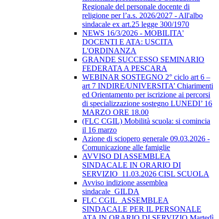
Regionale del personale docente di
religione per l’a.s. 2026/2027 - All'albo
sindacale ex art.25 legge 300/1970
NEWS 16/3/2026 - MOBILITA'
DOCENTI E ATA: USCITA
L'ORDINANZA
GRANDE SUCCESSO SEMINARIO
FEDERATA A PESCARA
WEBINAR SOSTEGNO 2° ciclo art 6 –
art 7 INDIRE/UNIVERSITA’ Chiarimenti
ed Orientamento per iscrizione ai percorsi
di specializzazione sostegno LUNEDI’ 16
MARZO ORE 18.00
(FLC CGIL) Mobilità scuola: si comincia
il 16 marzo
Azione di sciopero generale 09.03.2026 -
Comunicazione alle famiglie
AVVISO DI ASSEMBLEA
SINDACALE IN ORARIO DI
SERVIZIO_11.03.2026 CISL SCUOLA
Avviso indizione assemblea
sindacale_GILDA
FLC CGIL_ASSEMBLEA
SINDACALE PER IL PERSONALE
ATA IN ORARIO DI SERVIZIO Martedì