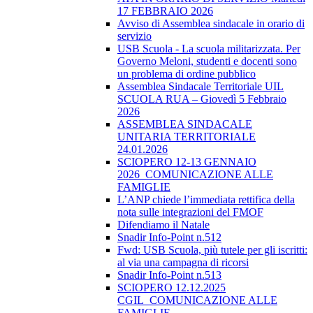
17 FEBBRAIO 2026
Avviso di Assemblea sindacale in orario di
servizio
USB Scuola - La scuola militarizzata. Per
Governo Meloni, studenti e docenti sono
un problema di ordine pubblico
Assemblea Sindacale Territoriale UIL
SCUOLA RUA – Giovedì 5 Febbraio
2026
ASSEMBLEA SINDACALE
UNITARIA TERRITORIALE
24.01.2026
SCIOPERO 12-13 GENNAIO
2026_COMUNICAZIONE ALLE
FAMIGLIE
L’ANP chiede l’immediata rettifica della
nota sulle integrazioni del FMOF
Difendiamo il Natale
Snadir Info-Point n.512
Fwd: USB Scuola, più tutele per gli iscritti:
al via una campagna di ricorsi
Snadir Info-Point n.513
SCIOPERO 12.12.2025
CGIL_COMUNICAZIONE ALLE
FAMIGLIE