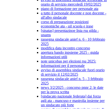
orario di servizio mercoledì 19/02/2025
piano di formazione per personale ata
a tutto il personale docente e non docente -
all'albo sindacale
corso di preparazione posizioni
economiche ata - uil scuola e irase
[sinatas] presentazinoe lista rsu gilda -
unams
rassegna sindacale anief n. 6 - 10 febbraio
2025
modifica data incontro concorso
apertura bando inpsieme 2025 - guida
informazioni utili
note unicobas per elezioni rsu 2025:
informazioni per il personale
avviso di assemblea sindacale fuori orario
di servizio il 12/02/2025
rassegna sindacale anief n. 5 - 3 febbraio
2025
news 3/2/2025 - concorso pnnr 2: le date
per la prova scritta
[sindacato nazionale federata] dai forza
agli ata - mancuso e mastrolia insieme per
un sindacato più forte