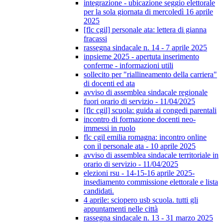
integrazione - ubicazione seggio elettorale
per la sola giornata di mercoledì 16 aprile
2025
[flc cgil] personale ata: lettera di gianna
fracassi
rassegna sindacale n. 14 - 7 aprile 2025
inpsieme 2025 - apertuta inserimento
conferme - informazioni utili
sollecito per "riallineamento della carriera"
di docenti ed ata
avviso di assemblea sindacale regionale
fuori orario di servizio - 11/04/2025
[flc cgil] scuola: guida ai congedi parentali
incontro di formazione docenti neo-
immessi in ruolo
flc cgil emilia romagna: incontro online
con il personale ata - 10 aprile 2025
avviso di assemblea sindacale territoriale in
orario di servizio - 11/04/2025
elezioni rsu - 14-15-16 aprile 2025-
insediamento commissione elettorale e lista
candidati.
4 aprile: sciopero usb scuola. tutti gli
appuntamenti nelle città
rassegna sindacale n. 13 - 31 marzo 2025