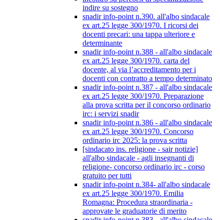
indire su sostegno
snadir info-point n.390. all'albo sindacale
ex art.25 legge 300/1970. I ricorsi dei
docenti precari: una tappa ulteriore e
determinante
snadir info-point n.388 - all'albo sindacale
ex art.25 legge 300/1970. carta del
docente, al via l’accreditamento per i
docenti con contratto a tempo determinato
snadir info-point n.387 - all'albo sindacale
ex art.25 legge 300/1970. Preparazione
alla prova scritta per il concorso ordinario
irc: i servizi snadir
snadir info-point n.386 - all'albo sindacale
ex art.25 legge 300/1970. Concorso
ordinario irc 2025: la prova scritta
[sindacato ins. religione - sair notizie]
all'albo sindacale - agli insegnanti di
religione- concorso ordinario irc - corso
gratuito per tutti
snadir info-point n.384- all'albo sindacale
ex art.25 legge 300/1970. Emilia
Romagna: Procedura straordinaria -
approvate le graduatorie di merito
snadir info-point n.383 - all'albo sindacale