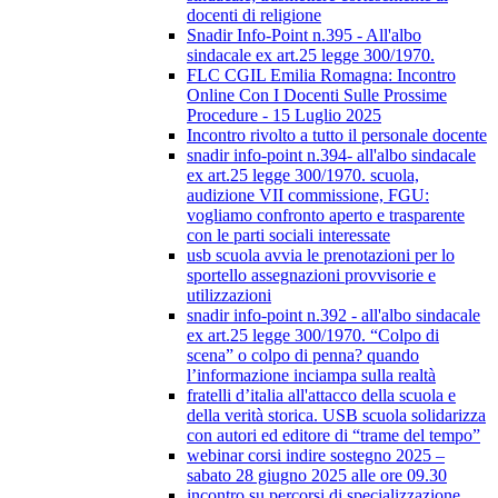
docenti di religione
Snadir Info-Point n.395 - All'albo
sindacale ex art.25 legge 300/1970.
FLC CGIL Emilia Romagna: Incontro
Online Con I Docenti Sulle Prossime
Procedure - 15 Luglio 2025
Incontro rivolto a tutto il personale docente
snadir info-point n.394- all'albo sindacale
ex art.25 legge 300/1970. scuola,
audizione VII commissione, FGU:
vogliamo confronto aperto e trasparente
con le parti sociali interessate
usb scuola avvia le prenotazioni per lo
sportello assegnazioni provvisorie e
utilizzazioni
snadir info-point n.392 - all'albo sindacale
ex art.25 legge 300/1970. “Colpo di
scena” o colpo di penna? quando
l’informazione inciampa sulla realtà
fratelli d’italia all'attacco della scuola e
della verità storica. USB scuola solidarizza
con autori ed editore di “trame del tempo”
webinar corsi indire sostegno 2025 –
sabato 28 giugno 2025 alle ore 09.30
incontro su percorsi di specializzazione