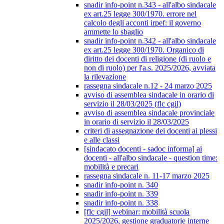
snadir info-point n.343 - all'albo sindacale
ex art.25 legge 300/1970. errore nel
calcolo degli acconti irpef: il governo
ammette lo sbaglio
snadir info-point n.342 - all'albo sindacale
ex art.25 legge 300/1970. Organico di
diritto dei docenti di religione (di ruolo e
non di ruolo) per l'a.s. 2025/2026, avviata
la rilevazione
rassegna sindacale n.12 - 24 marzo 2025
avviso di assemblea sindacale in orario di
servizio il 28/03/2025 (flc cgil)
avviso di assemblea sindacale provinciale
in orario di servizio il 28/03/2025
criteri di assegnazione dei docenti ai plessi
e alle classi
[sindacato docenti - sadoc informa] ai
docenti - all'albo sindacale - question time:
mobilità e precari
rassegna sindacale n. 11-17 marzo 2025
snadir info-point n. 340
snadir info-point n. 339
snadir info-point n. 338
[flc cgil] webinar: mobilità scuola
2025/2026, gestione graduatorie interne