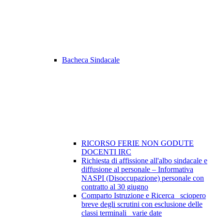
Bacheca Sindacale
RICORSO FERIE NON GODUTE
DOCENTI IRC
Richiesta di affissione all'albo sindacale e
diffusione al personale – Informativa
NASPI (Disoccupazione) personale con
contratto al 30 giugno
Comparto Istruzione e Ricerca_ sciopero
breve degli scrutini con esclusione delle
classi terminali_ varie date