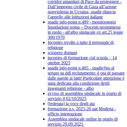
corridoi umanitari di Pace da proteggere -
Dall’impegno civile di Gaza all’azione
nonviolenta in Ucraina, snadir rilancia
l’appello alle istituzioni italiane
snadir info-point n.489 - monitoraggio
liquidazioni noipa – Docenti neoimmessi
in ruolo - all'albo sindacale ex art.25 legge
300/1970
Incontro rivolto a tutto il personale di
religione
sciopero domani
incontro di formazione cisl scuola – 14
ottobre 2025
snadir info-point n.485 - snadir/fgu al
senato su ddl reclutamento: è ora di passare
dalle parole ai fatti! Particolare attenzione è
stata dedicata alla condizione degli
insegnanti religione - albo
avviso di assemblea sindacale in orario di
servizio il 02/10/2025
[federata] la voce degli ata
formazione a.s. 2025-26 uat Modena -
ufficio integrazione
Assemblea sindacale online in orario di
servizio 29.09.2025