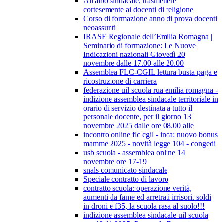
All'albo sindacale, trasmettere
cortesemente ai docenti di religione
Corso di formazione anno di prova docenti
neoassunti
IRASE Regionale dell’Emilia Romagna |
Seminario di formazione: Le Nuove
Indicazioni nazionali Giovedì 20
novembre dalle 17.00 alle 20.00
Assemblea FLC-CGIL lettura busta paga e
ricostruzione di carriera
federazione uil scuola rua emilia romagna -
indizione assemblea sindacale territoriale in
orario di servizio destinata a tutto il
personale docente, per il giorno 13
novembre 2025 dalle ore 08.00 alle
incontro online flc cgil - inca: nuovo bonus
mamme 2025 - novità legge 104 - congedi
usb scuola - assemblea online 14
novembre ore 17-19
snals comunicato sindacale
Speciale contratto di lavoro
contratto scuola: operazione verità,
aumenti da fame ed arretrati irrisori. soldi
in droni e f35, la scuola rasa al suolo!!!
indizione assemblea sindacale uil scuola