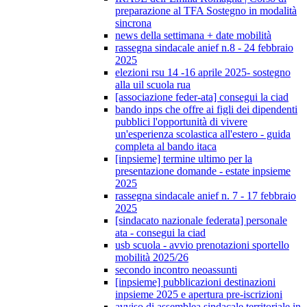
preparazione al TFA Sostegno in modalità
sincrona
news della settimana + date mobilità
rassegna sindacale anief n.8 - 24 febbraio
2025
elezioni rsu 14 -16 aprile 2025- sostegno
alla uil scuola rua
[associazione feder-ata] consegui la ciad
bando inps che offre ai figli dei dipendenti
pubblici l'opportunità di vivere
un'esperienza scolastica all'estero - guida
completa al bando itaca
[inpsieme] termine ultimo per la
presentazione domande - estate inpsieme
2025
rassegna sindacale anief n. 7 - 17 febbraio
2025
[sindacato nazionale federata] personale
ata - consegui la ciad
usb scuola - avvio prenotazioni sportello
mobilità 2025/26
secondo incontro neoassunti
[inpsieme] pubblicazioni destinazioni
inpsieme 2025 e apertura pre-iscrizioni
avviso di assemblea sindacale territoriale in