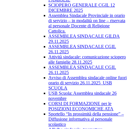
SCIOPERO GENERALE CGIL 12
DICEMBRE 2025
Assemblea Sindacale Provinciale in orario
di servizio – in modalità on line – riservata
al personale Docente di Religione
Cattolica.
ASSEMBLEA SINDACALE GILDA
29.11.2025
ASSEMBLEA SINDACALE CGIL
26.11.2025
Attività sindacale: comunicazione sciopero
alle famiglie 28.11.2025
ASSEMBLEA SINDACALE CGIL
26.11.2025
Avviso di Assemblea sindacale online fuori
orario di servizio 26.11.2025_USB
SCUOLA
USB Scuola: Assemblea sindacale 26
novembre
CORSI DI FORMAZIONE per le
POSIZIONI ECONOMICHE ATA
Sportello “In prossimità della pensione” –
Diffusione informativa al personale
scolastico