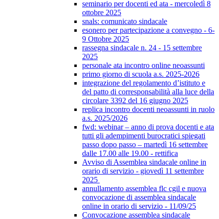
seminario per docenti ed ata - mercoledì 8
ottobre 2025
snals: comunicato sindacale
esonero per partecipazione a convegno - 6-
9 Ottobre 2025
rassegna sindacale n. 24 - 15 settembre
2025
personale ata incontro online neoassunti
primo giorno di scuola a.s. 2025-2026
integrazione del regolamento d’istituto e
del patto di corresponsabilità alla luce della
circolare 3392 del 16 giugno 2025
replica incontro docenti neoassunti in ruolo
a.s. 2025/2026
fwd: webinar – anno di prova docenti e ata
tutti gli adempimenti burocratici spiegati
passo dopo passo – martedì 16 settembre
dalle 17.00 alle 19.00 - rettifica
Avviso di Assemblea sindacale online in
orario di servizio - giovedì 11 settembre
2025
annullamento assemblea flc cgil e nuova
convocazione di assemblea sindacale
online in orario di servizio - 11/09/25
Convocazione assemblea sindacale