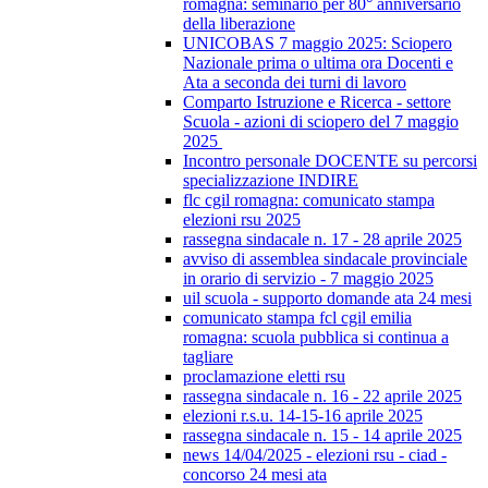
romagna: seminario per 80° anniversario
della liberazione
UNICOBAS 7 maggio 2025: Sciopero
Nazionale prima o ultima ora Docenti e
Ata a seconda dei turni di lavoro
Comparto Istruzione e Ricerca - settore
Scuola - azioni di sciopero del 7 maggio
2025
Incontro personale DOCENTE su percorsi
specializzazione INDIRE
flc cgil romagna: comunicato stampa
elezioni rsu 2025
rassegna sindacale n. 17 - 28 aprile 2025
avviso di assemblea sindacale provinciale
in orario di servizio - 7 maggio 2025
uil scuola - supporto domande ata 24 mesi
comunicato stampa fcl cgil emilia
romagna: scuola pubblica si continua a
tagliare
proclamazione eletti rsu
rassegna sindacale n. 16 - 22 aprile 2025
elezioni r.s.u. 14-15-16 aprile 2025
rassegna sindacale n. 15 - 14 aprile 2025
news 14/04/2025 - elezioni rsu - ciad -
concorso 24 mesi ata