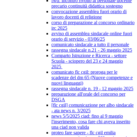
fwd: Incontro rivolto al personale docente
precario continuità didattica sostegno
convocazione assemblea fuori orario di
lavoro docenti di religione
corso di preparazione al concorso ordinario
irc 2025
avviso di assemblea sindacale online fuori
orario di servizio - 03/06/25
comunicato sindacale a tutto il personale
rassegna sindacale n.21 - 26 maggio 2025
Comparto Istruzione e Ricerca - settore
Scuola - sciopero del 23 e 24 maggio
2025
comunicato flc cgil: proroga per le
scadenze del dm 65 (Nuove competenze e
nuovi linguaggi)
rassegna sindacale n. 19 - 12 maggio 2025
preparazione all'orale del concorso per
DSGA
[flc cgil] comunicazione per albo sindacale
- ata news n. 3/2025
news 5/5/2025 ciad: fino al 9 maggio
l'inserimento, cosa fare chi aveva inserito
una ciad non valida
proteo fare sapere - flc cgil emilia