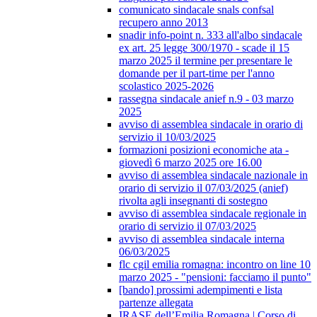
comunicato sindacale snals confsal
recupero anno 2013
snadir info-point n. 333 all'albo sindacale
ex art. 25 legge 300/1970 - scade il 15
marzo 2025 il termine per presentare le
domande per il part-time per l'anno
scolastico 2025-2026
rassegna sindacale anief n.9 - 03 marzo
2025
avviso di assemblea sindacale in orario di
servizio il 10/03/2025
formazioni posizioni economiche ata -
giovedì 6 marzo 2025 ore 16.00
avviso di assemblea sindacale nazionale in
orario di servizio il 07/03/2025 (anief)
rivolta agli insegnanti di sostegno
avviso di assemblea sindacale regionale in
orario di servizio il 07/03/2025
avviso di assemblea sindacale interna
06/03/2025
flc cgil emilia romagna: incontro on line 10
marzo 2025 - "pensioni: facciamo il punto"
[bando] prossimi adempimenti e lista
partenze allegata
IRASE dell’Emilia Romagna | Corso di