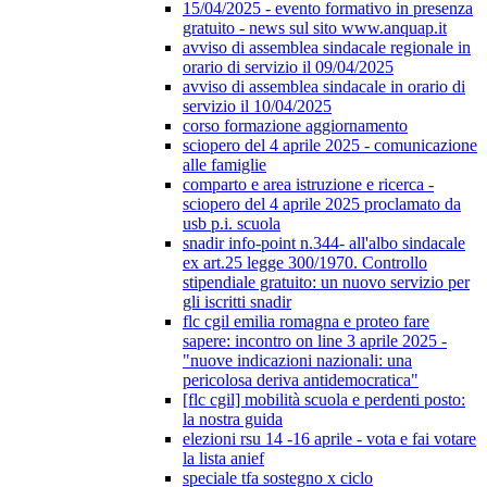
15/04/2025 - evento formativo in presenza
gratuito - news sul sito www.anquap.it
avviso di assemblea sindacale regionale in
orario di servizio il 09/04/2025
avviso di assemblea sindacale in orario di
servizio il 10/04/2025
corso formazione aggiornamento
sciopero del 4 aprile 2025 - comunicazione
alle famiglie
comparto e area istruzione e ricerca -
sciopero del 4 aprile 2025 proclamato da
usb p.i. scuola
snadir info-point n.344- all'albo sindacale
ex art.25 legge 300/1970. Controllo
stipendiale gratuito: un nuovo servizio per
gli iscritti snadir
flc cgil emilia romagna e proteo fare
sapere: incontro on line 3 aprile 2025 -
"nuove indicazioni nazionali: una
pericolosa deriva antidemocratica"
[flc cgil] mobilità scuola e perdenti posto:
la nostra guida
elezioni rsu 14 -16 aprile - vota e fai votare
la lista anief
speciale tfa sostegno x ciclo