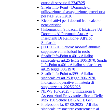
orario di servizio il 23/07/25
Snadir Info-Point - Domande di
utilizzazione ed assegnazione provvisoria
per l’a.s. 2025/2026
Ricorsi attivi per i docenti Irc - calcolo
pensionistico
[Informazioni Sindacali E Iniziative] Ai
Docenti - Al Personale Ata - Agli
Insegnanti Di Religione- All'albo
Sindacale
[FLC CGIL] Scuola: mobilità annuale,
supplenze e immissioni in ruolo
Snadir Info-Point n.401 - All'albo
sindacale ex art.25 legge 300/1970. Snadir
Info-Point n.401 - All'albo sindacale ex
art.25 legge 300/1970
Snadir Info-Point n.399 - All'albo
sindacale ex art.25 legge 300/1970.
Indicazioni operative in materia di
supplenze a.s. 2025/2026
NEWS 10/7/2025 - Utilizzazioni E
Assegnazioni Provvisorie - Scelta Delle
Max 150 Scuole Da GAE E GPS
Professione i.r. 07-08/2025 - All'albo
sindacale; trasmettere cortesemente ai