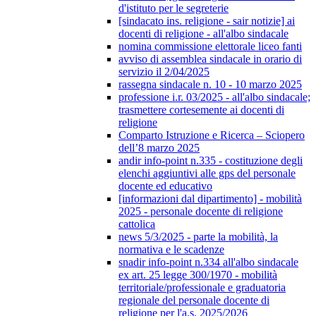
d'istituto per le segreterie
[sindacato ins. religione - sair notizie] ai
docenti di religione - all'albo sindacale
nomina commissione elettorale liceo fanti
avviso di assemblea sindacale in orario di
servizio il 2/04/2025
rassegna sindacale n. 10 - 10 marzo 2025
professione i.r. 03/2025 - all'albo sindacale;
trasmettere cortesemente ai docenti di
religione
Comparto Istruzione e Ricerca – Sciopero
dell’8 marzo 2025
andir info-point n.335 - costituzione degli
elenchi aggiuntivi alle gps del personale
docente ed educativo
[informazioni dal dipartimento] - mobilità
2025 - personale docente di religione
cattolica
news 5/3/2025 - parte la mobilità, la
normativa e le scadenze
snadir info-point n.334 all'albo sindacale
ex art. 25 legge 300/1970 - mobilità
territoriale/professionale e graduatoria
regionale del personale docente di
religione per l'a.s. 2025/2026