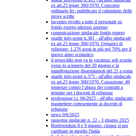
ex art.25 legge 300/1970. Concorso
ordinario Irc: pubblicato il calendario delle
prove scritte
incontro rivolto a tutto il personale su
fondo espero-silenzio assenso
comunicazione sindacale fondo espero
snadir info-point n.381 - all'albo sindacale
ex art.25 legge 300/1970. Organici di
religione: 1.276 posti in più nel 70% per il
nuovo anno scolastico
il genocidio non va in vacanza: usb scuola
verso lo sciopero del 20 giugno e la
manifestazione disarmiamoli del 21 a roma
snadir info-point n.375 - all'albo sindacale
ex art.25 legge 300/1970. Cassazione: 49
sentenze contro l’abuso dei contratti a
termine per i docenti di religione
professione i.r. 06/2025 - all'albo sindacale;
trasmettere cortesemente ai docenti di
religione
news 9/6/2025
rassegna sindacale n. 22 - 3 giugno 2025
Rreferendum 8 e 9 giugno: cinque sì per
cambiare in meglio l'italia