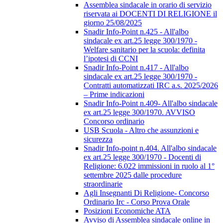
Assemblea sindacale in orario di servizio
riservata ai DOCENTI DI RELIGIONE il
giorno 25/08/2025
Snadir Info-Point n.425 - All'albo
sindacale ex art.25 legge 300/1970 -
Welfare sanitario per la scuola: definita
l’ipotesi di CCNI
Snadir Info-Point n.417 - All'albo
sindacale ex art.25 legge 300/1970 -
Contratti automatizzati IRC a.s. 2025/2026
– Prime indicazioni
Snadir Info-Point n.409- All'albo sindacale
ex art.25 legge 300/1970. AVVISO
Concorso ordinario
USB Scuola - Altro che assunzioni e
sicurezza
Snadir Info-point n.404. All'albo sindacale
ex art.25 legge 300/1970 - Docenti di
Religione: 6.022 immissioni in ruolo al 1°
settembre 2025 dalle procedure
straordinarie
Agli Insegnanti Di Religione- Concorso
Ordinario Irc - Corso Prova Orale
Posizioni Economiche ATA
Avviso di Assemblea sindacale online in