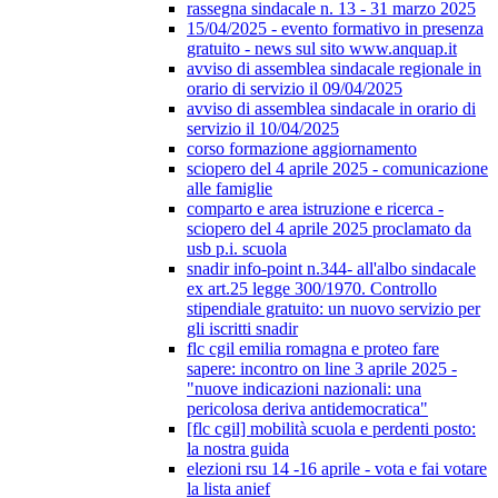
rassegna sindacale n. 13 - 31 marzo 2025
15/04/2025 - evento formativo in presenza
gratuito - news sul sito www.anquap.it
avviso di assemblea sindacale regionale in
orario di servizio il 09/04/2025
avviso di assemblea sindacale in orario di
servizio il 10/04/2025
corso formazione aggiornamento
sciopero del 4 aprile 2025 - comunicazione
alle famiglie
comparto e area istruzione e ricerca -
sciopero del 4 aprile 2025 proclamato da
usb p.i. scuola
snadir info-point n.344- all'albo sindacale
ex art.25 legge 300/1970. Controllo
stipendiale gratuito: un nuovo servizio per
gli iscritti snadir
flc cgil emilia romagna e proteo fare
sapere: incontro on line 3 aprile 2025 -
"nuove indicazioni nazionali: una
pericolosa deriva antidemocratica"
[flc cgil] mobilità scuola e perdenti posto:
la nostra guida
elezioni rsu 14 -16 aprile - vota e fai votare
la lista anief