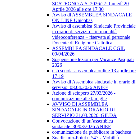
SOSTEGNO A.S. 2026/27: Lunedì 20
Aprile 2026 alle ore 17.30
Avviso di ASSEMBLEA SINDACALE
ON-LINE Unicobas
Avviso di assemblea Sindacale Provinciale
in orario di servizio – in modalità
videoconferenza – riservata al personale
Docente di Religione Cattolica
ASSEMBLEA SINDACALE CGIL
09/04/2026
Sospensione lezioni per Vacanze Pasquali
2026
usb scuola - assemblea online 13 aprile ore
17-19
Avviso di Assemblea sindacale in orario di
servizio_08.04.2026 ANIEF
Azione di sciopero 27/03/2026 -
comunicazione alle famiglie
AVVISO DI ASSEMBLEA
SINDACALE IN ORARIO DI
SERVIZIO 31.03.2026_GILDA
Convocazione di un’assemblea
sindacale_30/03/2026 ANIEF
comunicazione da pubblicare in bacheca
Snadir Info-Point n.547 - Mobilità