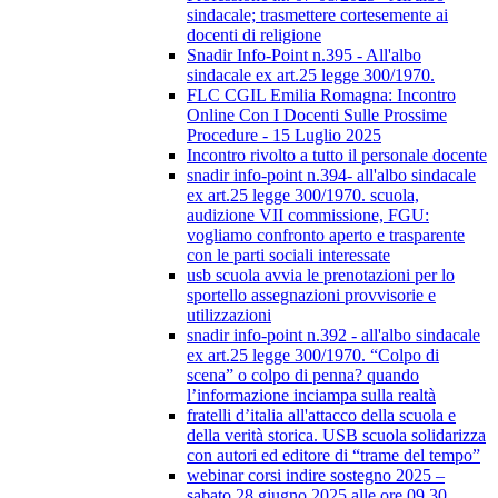
sindacale; trasmettere cortesemente ai
docenti di religione
Snadir Info-Point n.395 - All'albo
sindacale ex art.25 legge 300/1970.
FLC CGIL Emilia Romagna: Incontro
Online Con I Docenti Sulle Prossime
Procedure - 15 Luglio 2025
Incontro rivolto a tutto il personale docente
snadir info-point n.394- all'albo sindacale
ex art.25 legge 300/1970. scuola,
audizione VII commissione, FGU:
vogliamo confronto aperto e trasparente
con le parti sociali interessate
usb scuola avvia le prenotazioni per lo
sportello assegnazioni provvisorie e
utilizzazioni
snadir info-point n.392 - all'albo sindacale
ex art.25 legge 300/1970. “Colpo di
scena” o colpo di penna? quando
l’informazione inciampa sulla realtà
fratelli d’italia all'attacco della scuola e
della verità storica. USB scuola solidarizza
con autori ed editore di “trame del tempo”
webinar corsi indire sostegno 2025 –
sabato 28 giugno 2025 alle ore 09.30