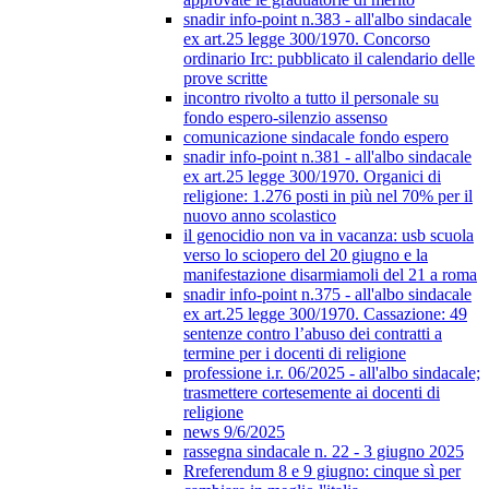
snadir info-point n.383 - all'albo sindacale
ex art.25 legge 300/1970. Concorso
ordinario Irc: pubblicato il calendario delle
prove scritte
incontro rivolto a tutto il personale su
fondo espero-silenzio assenso
comunicazione sindacale fondo espero
snadir info-point n.381 - all'albo sindacale
ex art.25 legge 300/1970. Organici di
religione: 1.276 posti in più nel 70% per il
nuovo anno scolastico
il genocidio non va in vacanza: usb scuola
verso lo sciopero del 20 giugno e la
manifestazione disarmiamoli del 21 a roma
snadir info-point n.375 - all'albo sindacale
ex art.25 legge 300/1970. Cassazione: 49
sentenze contro l’abuso dei contratti a
termine per i docenti di religione
professione i.r. 06/2025 - all'albo sindacale;
trasmettere cortesemente ai docenti di
religione
news 9/6/2025
rassegna sindacale n. 22 - 3 giugno 2025
Rreferendum 8 e 9 giugno: cinque sì per