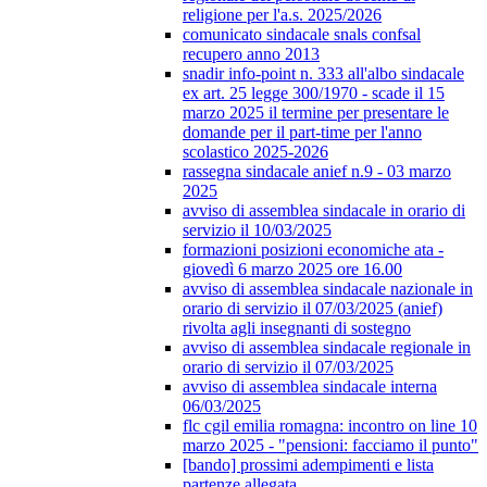
religione per l'a.s. 2025/2026
comunicato sindacale snals confsal
recupero anno 2013
snadir info-point n. 333 all'albo sindacale
ex art. 25 legge 300/1970 - scade il 15
marzo 2025 il termine per presentare le
domande per il part-time per l'anno
scolastico 2025-2026
rassegna sindacale anief n.9 - 03 marzo
2025
avviso di assemblea sindacale in orario di
servizio il 10/03/2025
formazioni posizioni economiche ata -
giovedì 6 marzo 2025 ore 16.00
avviso di assemblea sindacale nazionale in
orario di servizio il 07/03/2025 (anief)
rivolta agli insegnanti di sostegno
avviso di assemblea sindacale regionale in
orario di servizio il 07/03/2025
avviso di assemblea sindacale interna
06/03/2025
flc cgil emilia romagna: incontro on line 10
marzo 2025 - "pensioni: facciamo il punto"
[bando] prossimi adempimenti e lista
partenze allegata