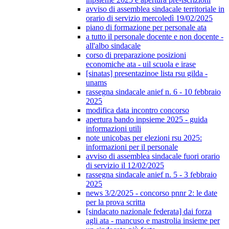
avviso di assemblea sindacale territoriale in
orario di servizio mercoledì 19/02/2025
piano di formazione per personale ata
a tutto il personale docente e non docente -
all'albo sindacale
corso di preparazione posizioni
economiche ata - uil scuola e irase
[sinatas] presentazinoe lista rsu gilda -
unams
rassegna sindacale anief n. 6 - 10 febbraio
2025
modifica data incontro concorso
apertura bando inpsieme 2025 - guida
informazioni utili
note unicobas per elezioni rsu 2025:
informazioni per il personale
avviso di assemblea sindacale fuori orario
di servizio il 12/02/2025
rassegna sindacale anief n. 5 - 3 febbraio
2025
news 3/2/2025 - concorso pnnr 2: le date
per la prova scritta
[sindacato nazionale federata] dai forza
agli ata - mancuso e mastrolia insieme per