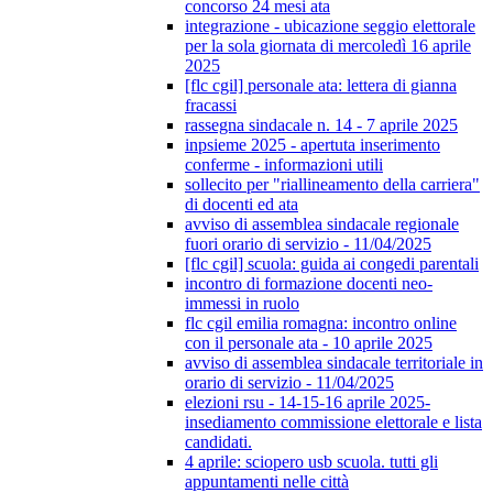
concorso 24 mesi ata
integrazione - ubicazione seggio elettorale
per la sola giornata di mercoledì 16 aprile
2025
[flc cgil] personale ata: lettera di gianna
fracassi
rassegna sindacale n. 14 - 7 aprile 2025
inpsieme 2025 - apertuta inserimento
conferme - informazioni utili
sollecito per "riallineamento della carriera"
di docenti ed ata
avviso di assemblea sindacale regionale
fuori orario di servizio - 11/04/2025
[flc cgil] scuola: guida ai congedi parentali
incontro di formazione docenti neo-
immessi in ruolo
flc cgil emilia romagna: incontro online
con il personale ata - 10 aprile 2025
avviso di assemblea sindacale territoriale in
orario di servizio - 11/04/2025
elezioni rsu - 14-15-16 aprile 2025-
insediamento commissione elettorale e lista
candidati.
4 aprile: sciopero usb scuola. tutti gli
appuntamenti nelle città