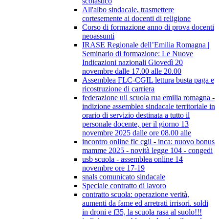
scolastico
All'albo sindacale, trasmettere
cortesemente ai docenti di religione
Corso di formazione anno di prova docenti
neoassunti
IRASE Regionale dell’Emilia Romagna |
Seminario di formazione: Le Nuove
Indicazioni nazionali Giovedì 20
novembre dalle 17.00 alle 20.00
Assemblea FLC-CGIL lettura busta paga e
ricostruzione di carriera
federazione uil scuola rua emilia romagna -
indizione assemblea sindacale territoriale in
orario di servizio destinata a tutto il
personale docente, per il giorno 13
novembre 2025 dalle ore 08.00 alle
incontro online flc cgil - inca: nuovo bonus
mamme 2025 - novità legge 104 - congedi
usb scuola - assemblea online 14
novembre ore 17-19
snals comunicato sindacale
Speciale contratto di lavoro
contratto scuola: operazione verità,
aumenti da fame ed arretrati irrisori. soldi
in droni e f35, la scuola rasa al suolo!!!