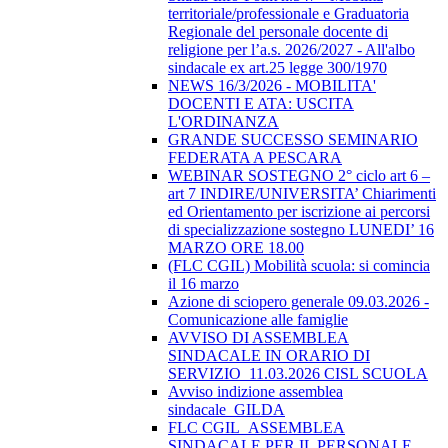
territoriale/professionale e Graduatoria
Regionale del personale docente di
religione per l’a.s. 2026/2027 - All'albo
sindacale ex art.25 legge 300/1970
NEWS 16/3/2026 - MOBILITA'
DOCENTI E ATA: USCITA
L'ORDINANZA
GRANDE SUCCESSO SEMINARIO
FEDERATA A PESCARA
WEBINAR SOSTEGNO 2° ciclo art 6 –
art 7 INDIRE/UNIVERSITA’ Chiarimenti
ed Orientamento per iscrizione ai percorsi
di specializzazione sostegno LUNEDI’ 16
MARZO ORE 18.00
(FLC CGIL) Mobilità scuola: si comincia
il 16 marzo
Azione di sciopero generale 09.03.2026 -
Comunicazione alle famiglie
AVVISO DI ASSEMBLEA
SINDACALE IN ORARIO DI
SERVIZIO_11.03.2026 CISL SCUOLA
Avviso indizione assemblea
sindacale_GILDA
FLC CGIL_ASSEMBLEA
SINDACALE PER IL PERSONALE