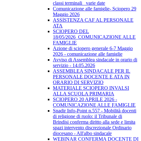
classi terminali_ varie date
Comunicazione alle famiglie- Sciopero 29
Maggio 2026
ASSISTENZA CAF AL PERSONALE
ATA
SCIOPERO DEL
18/05/2026_COMUNICAZIONE ALLE
FAMIGLIE
Azione di sciopero generale 6-7 Maggio
2026 - comunicazione alle famiglie
Avviso di Assemblea sindacale in orario di
servizio - 14.05.2026
ASSEMBLEA SINDACALE PER IL
PERSONALE DOCENTE E ATA IN
ORARIO DI SERVIZIO
MATERIALE SCIOPERO INVALSI
ALLA SCUOLA PRIMARIA
SCIOPERO 20 APRILE 2026 -
COMUNICAZIONE ALLE FAMIGLIE
Snadir Info-Point n.557 - Mobilità docenti
di religione di ruolo: il Tribunale di
Brindisi conferma diritto alla sede e limita
spazi intervento discrezionale Ordinario
diocesano - All'albo sindacale
WEBINAR CONFERMA DOCENTE DI