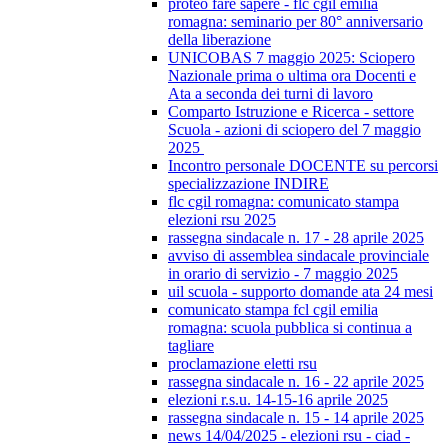
proteo fare sapere - flc cgil emilia
romagna: seminario per 80° anniversario
della liberazione
UNICOBAS 7 maggio 2025: Sciopero
Nazionale prima o ultima ora Docenti e
Ata a seconda dei turni di lavoro
Comparto Istruzione e Ricerca - settore
Scuola - azioni di sciopero del 7 maggio
2025
Incontro personale DOCENTE su percorsi
specializzazione INDIRE
flc cgil romagna: comunicato stampa
elezioni rsu 2025
rassegna sindacale n. 17 - 28 aprile 2025
avviso di assemblea sindacale provinciale
in orario di servizio - 7 maggio 2025
uil scuola - supporto domande ata 24 mesi
comunicato stampa fcl cgil emilia
romagna: scuola pubblica si continua a
tagliare
proclamazione eletti rsu
rassegna sindacale n. 16 - 22 aprile 2025
elezioni r.s.u. 14-15-16 aprile 2025
rassegna sindacale n. 15 - 14 aprile 2025
news 14/04/2025 - elezioni rsu - ciad -