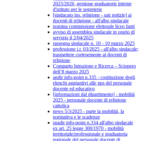
2025/2026, gestione graduatorie interne
d'istituto per le segreterie
[sindacato ins. religione - sair notizie] ai
docenti di religione - all'albo sindacale
nomina commissione elettorale liceo fanti
avviso di assemblea sindacale in orario di
servizio il 2/04/2025
rassegna sindacale n. 10 - 10 marzo 2025
professione i.r. 03/2025 - all'albo sindacale;
trasmettere cortesemente ai docenti di
religione
Comparto Istruzione e Ricerca – Sciopero
dell’8 marzo 2025
andir info-point n.335 - costituzione degli
elenchi aggiuntivi alle gps del personale
docente ed educativo
[informazioni dal dipartimento] - mobilità
2025 - personale docente di religione
cattolica
news 5/3/2025 - parte la mobilità, la
normativa e le scadenze
snadir info-point n.334 all'albo sindacale
ex art. 25 legge 300/1970 - mobilità
territoriale/professionale e graduatoria
regionale del personale docente di