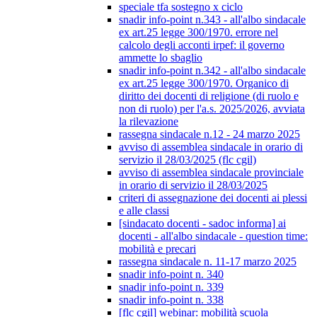
speciale tfa sostegno x ciclo
snadir info-point n.343 - all'albo sindacale
ex art.25 legge 300/1970. errore nel
calcolo degli acconti irpef: il governo
ammette lo sbaglio
snadir info-point n.342 - all'albo sindacale
ex art.25 legge 300/1970. Organico di
diritto dei docenti di religione (di ruolo e
non di ruolo) per l'a.s. 2025/2026, avviata
la rilevazione
rassegna sindacale n.12 - 24 marzo 2025
avviso di assemblea sindacale in orario di
servizio il 28/03/2025 (flc cgil)
avviso di assemblea sindacale provinciale
in orario di servizio il 28/03/2025
criteri di assegnazione dei docenti ai plessi
e alle classi
[sindacato docenti - sadoc informa] ai
docenti - all'albo sindacale - question time:
mobilità e precari
rassegna sindacale n. 11-17 marzo 2025
snadir info-point n. 340
snadir info-point n. 339
snadir info-point n. 338
[flc cgil] webinar: mobilità scuola