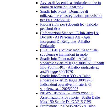
Avviso di Assemblea sindacale online in
orario di servizio il 23/07/25
Snadir Info-Point - Domande di
utilizzazione ed assegnazione provvisoria
per l’a.s. 2025/2026
Ricorsi attivi per i docenti Irc - calcolo
pensionistico
[Informazioni Sindacali E Iniziative] Ai
Docenti - Al Personale Ata - Agli
Insegnanti Di Religione- All'albo
Sindacale
[FLC CGIL] Scuola: mobilità annuale,
supplenze e immissioni in ruolo
Snadir Info-Point n.401 - All'albo
sindacale ex art.25 legge 300/1970. Snadir
Info-Point n.401 - All'albo sindacale ex
art.25 legge 300/1970
Snadir Info-Point n.399 - All'albo
sindacale ex art.25 legge 300/1970.
Indicazioni operative in materia di
supplenze a.s. 2025/2026
NEWS 10/7/2025 - Utilizzazioni E
Assegnazioni Provvisorie - Scelta Delle
Max 150 Scuole Da GAE E GPS
Professione i.r. 07-08/2025 - All'albo