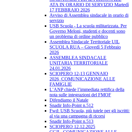
ATA IN ORARIO DI SERVIZIO Martedì
17 FEBBRAIO 2026
Avviso di Assemblea sindacale in orario di
servizio
USB Scuola - La scuola militarizzata. Per
Governo Meloni, studenti e docenti sono
un problema di ordine pubblico
Assemblea Sindacale Territoriale UIL
SCUOLA RUA – Giovedì 5 Febbraio
2026
ASSEMBLEA SINDACALE
UNITARIA TERRITORIALE
24.01.2026
SCIOPERO 12-13 GENNAIO
2026_COMUNICAZIONE ALLE
FAMIGLIE
L’ANP chiede l’immediata rettifica della
nota sulle integrazioni del FMOF
Difendiamo il Natale
Snadir Info-Point n.512
Fwd: USB Scuola, più tutele per gli iscritti:
al via una campagna di ricorsi
Snadir Info-Point n.513
SCIOPERO 12.12.2025
CGIL_COMUNICAZIONE ALLE