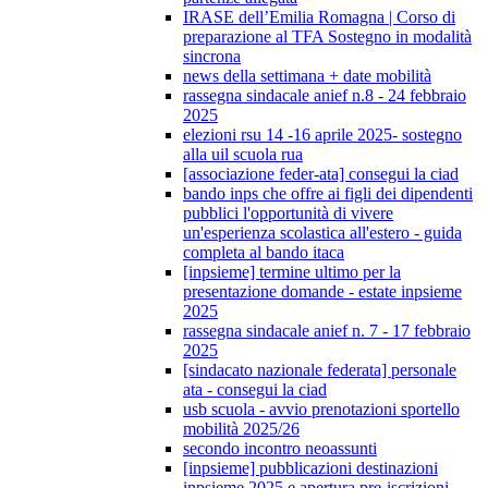
IRASE dell’Emilia Romagna | Corso di
preparazione al TFA Sostegno in modalità
sincrona
news della settimana + date mobilità
rassegna sindacale anief n.8 - 24 febbraio
2025
elezioni rsu 14 -16 aprile 2025- sostegno
alla uil scuola rua
[associazione feder-ata] consegui la ciad
bando inps che offre ai figli dei dipendenti
pubblici l'opportunità di vivere
un'esperienza scolastica all'estero - guida
completa al bando itaca
[inpsieme] termine ultimo per la
presentazione domande - estate inpsieme
2025
rassegna sindacale anief n. 7 - 17 febbraio
2025
[sindacato nazionale federata] personale
ata - consegui la ciad
usb scuola - avvio prenotazioni sportello
mobilità 2025/26
secondo incontro neoassunti
[inpsieme] pubblicazioni destinazioni
inpsieme 2025 e apertura pre-iscrizioni