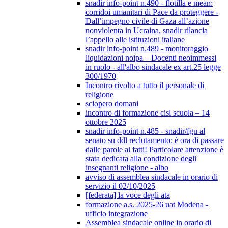
snadir info-point n.490 - flotilla e mean:
corridoi umanitari di Pace da proteggere -
Dall’impegno civile di Gaza all’azione
nonviolenta in Ucraina, snadir rilancia
l’appello alle istituzioni italiane
snadir info-point n.489 - monitoraggio
liquidazioni noipa – Docenti neoimmessi
in ruolo - all'albo sindacale ex art.25 legge
300/1970
Incontro rivolto a tutto il personale di
religione
sciopero domani
incontro di formazione cisl scuola – 14
ottobre 2025
snadir info-point n.485 - snadir/fgu al
senato su ddl reclutamento: è ora di passare
dalle parole ai fatti! Particolare attenzione è
stata dedicata alla condizione degli
insegnanti religione - albo
avviso di assemblea sindacale in orario di
servizio il 02/10/2025
[federata] la voce degli ata
formazione a.s. 2025-26 uat Modena -
ufficio integrazione
Assemblea sindacale online in orario di