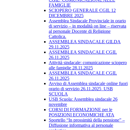
FAMIGLIE
SCIOPERO GENERALE CGIL 12
DICEMBRE 2025
Assemblea Sindacale Provinciale in orario
di servizio – in modalità on line – riservata
al personale Docente di Religione
Cattolica.
ASSEMBLEA SINDACALE GILDA
29.11.2025
ASSEMBLEA SINDACALE CGIL
26.11.2025
Attività sindacale: comunicazione sciopero
alle famiglie 28.11.2025
ASSEMBLEA SINDACALE CGIL
26.11.2025
Avviso di Assemblea sindacale online fuori
orario di servizio 26.11.2025_USB
SCUOLA
USB Scuola: Assemblea sindacale 26
novembre
CORSI DI FORMAZIONE per le
POSIZIONI ECONOMICHE ATA
Sportello “In prossimità della pensione” –
Diffusione informativa al personale