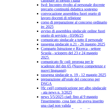
cambiare in meglio l'italia
fwd: Incontro rivolto al personale docente
precario continuità didattica sostegno
convocazione assemblea fuori orario di
lavoro docenti di religione
corso di preparazione al concorso ordinario
irc 2025
avviso di assemblea sindacale online fuori
orario di servizio - 03/06/25
comunicato sindacale a tutto il personale
rassegna sindacale n.21 - 26 maggio 2025
Comparto Istruzione e Ricerca - settore
Scuola - sciopero del 23 e 24 maggio
2025
comunicato flc cgil: proroga per le
scadenze del dm 65 (Nuove competenze e
nuovi linguaggi)
rassegna sindacale n. 19 - 12 maggio 2025
preparazione all'orale del concorso per
DSGA
[flc cgil] comunicazione per albo sindacale
- ata news n. 3/2025
news 5/5/2025 ciad: fino al 9 maggio
l'inserimento, cosa fare chi aveva inserito
una ciad non valida