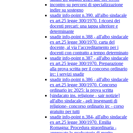
incontro su percorsi di specializzazione
indire su sostegno
snadir info-point n.390. all'albo sindacale
ex art.25 legge 300/1970. I ricorsi dei
docenti precari: una tappa ulteriore e
determinante
snadir info-point n.388 - all'albo sindacale
ex art.25 legge 300/1970. carta del
docente, al via l’accreditamento per i
docenti con contratto a tempo determinato
snadir info-point n.387 - all'albo sindacale
ex art.25 legge 300/1970. Preparazione
alla prova scritta per il concorso ordinario
irc: i servizi snadir
snadir info-point n.386 - all'albo sindacale
ex art.25 legge 300/1970. Concorso
ordinario irc 2025: la prova scritta
[sindacato ins. religione - sair notizie]
all'albo sindacale - agli insegnanti di
religione- concorso ordinario irc - corso
gratuito per tutti
snadir info-point n.384- all'albo sindacale
ex art.25 legge 300/1970. Emilia
Romagna: Procedura straordinaria -
approvate le graduatorie di merito