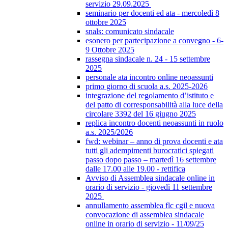
servizio 29.09.2025
seminario per docenti ed ata - mercoledì 8
ottobre 2025
snals: comunicato sindacale
esonero per partecipazione a convegno - 6-
9 Ottobre 2025
rassegna sindacale n. 24 - 15 settembre
2025
personale ata incontro online neoassunti
primo giorno di scuola a.s. 2025-2026
integrazione del regolamento d’istituto e
del patto di corresponsabilità alla luce della
circolare 3392 del 16 giugno 2025
replica incontro docenti neoassunti in ruolo
a.s. 2025/2026
fwd: webinar – anno di prova docenti e ata
tutti gli adempimenti burocratici spiegati
passo dopo passo – martedì 16 settembre
dalle 17.00 alle 19.00 - rettifica
Avviso di Assemblea sindacale online in
orario di servizio - giovedì 11 settembre
2025
annullamento assemblea flc cgil e nuova
convocazione di assemblea sindacale
online in orario di servizio - 11/09/25