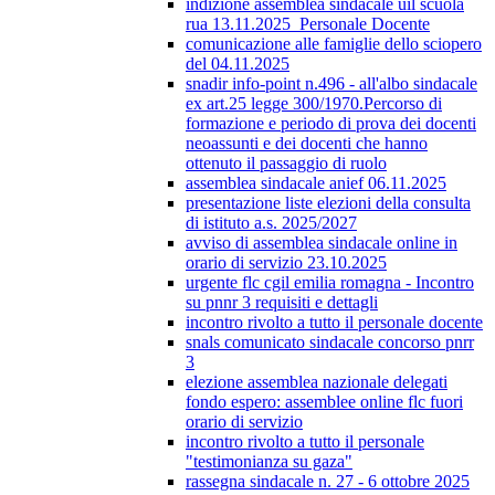
indizione assemblea sindacale uil scuola
rua 13.11.2025_Personale Docente
comunicazione alle famiglie dello sciopero
del 04.11.2025
snadir info-point n.496 - all'albo sindacale
ex art.25 legge 300/1970.Percorso di
formazione e periodo di prova dei docenti
neoassunti e dei docenti che hanno
ottenuto il passaggio di ruolo
assemblea sindacale anief 06.11.2025
presentazione liste elezioni della consulta
di istituto a.s. 2025/2027
avviso di assemblea sindacale online in
orario di servizio 23.10.2025
urgente flc cgil emilia romagna - Incontro
su pnnr 3 requisiti e dettagli
incontro rivolto a tutto il personale docente
snals comunicato sindacale concorso pnrr
3
elezione assemblea nazionale delegati
fondo espero: assemblee online flc fuori
orario di servizio
incontro rivolto a tutto il personale
"testimonianza su gaza"
rassegna sindacale n. 27 - 6 ottobre 2025