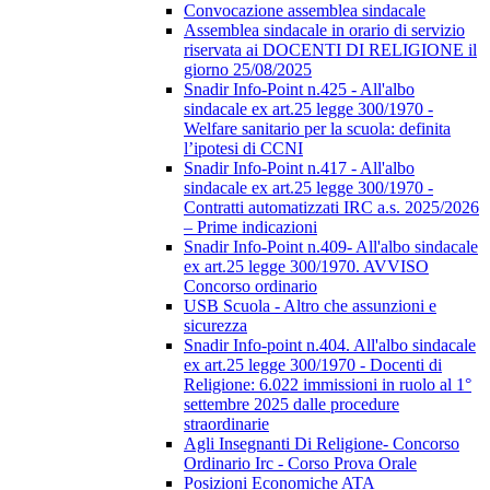
Convocazione assemblea sindacale
Assemblea sindacale in orario di servizio
riservata ai DOCENTI DI RELIGIONE il
giorno 25/08/2025
Snadir Info-Point n.425 - All'albo
sindacale ex art.25 legge 300/1970 -
Welfare sanitario per la scuola: definita
l’ipotesi di CCNI
Snadir Info-Point n.417 - All'albo
sindacale ex art.25 legge 300/1970 -
Contratti automatizzati IRC a.s. 2025/2026
– Prime indicazioni
Snadir Info-Point n.409- All'albo sindacale
ex art.25 legge 300/1970. AVVISO
Concorso ordinario
USB Scuola - Altro che assunzioni e
sicurezza
Snadir Info-point n.404. All'albo sindacale
ex art.25 legge 300/1970 - Docenti di
Religione: 6.022 immissioni in ruolo al 1°
settembre 2025 dalle procedure
straordinarie
Agli Insegnanti Di Religione- Concorso
Ordinario Irc - Corso Prova Orale
Posizioni Economiche ATA