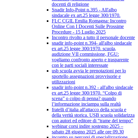
docenti di religione
Snadir Info-Point n.395 - All'albo
sindacale ex art.25 legge 300/1970.
FLC CGIL Emilia Romagna: Incontro
Online Con I Docenti Sulle Prossime
Procedure - 15 Luglio 2025
Incontro rivolto a tutto il personale docente
snadir info-point n.394- all'albo sindacale
ex art.25 legge 300/1970. scuola,
audizione VII commissione, FGU:
vogliamo confronto aperto e trasparente
con le parti sociali interessate
usb scuola avvia le prenotazioni per lo
sportello assegnazioni provvisorie e
utilizzazioni
snadir info-point n.392 - all'albo sindacale
ex art.25 legge 300/1970. “Colpo di
scena” o colpo di penna? quando
l’informazione inciampa sulla realtà
fratelli d’italia all'attacco della scuola e
della verità storica. USB scuola solidarizza
con autori ed editore di “trame del tempo”
webinar corsi indire sostegno 2025 –
sabato 28 giugno 2025 alle ore 09.30
incontro su percorsi di specializzazione