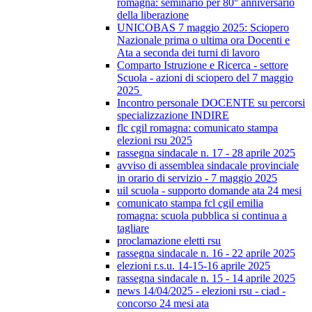
romagna: seminario per 80° anniversario
della liberazione
UNICOBAS 7 maggio 2025: Sciopero
Nazionale prima o ultima ora Docenti e
Ata a seconda dei turni di lavoro
Comparto Istruzione e Ricerca - settore
Scuola - azioni di sciopero del 7 maggio
2025
Incontro personale DOCENTE su percorsi
specializzazione INDIRE
flc cgil romagna: comunicato stampa
elezioni rsu 2025
rassegna sindacale n. 17 - 28 aprile 2025
avviso di assemblea sindacale provinciale
in orario di servizio - 7 maggio 2025
uil scuola - supporto domande ata 24 mesi
comunicato stampa fcl cgil emilia
romagna: scuola pubblica si continua a
tagliare
proclamazione eletti rsu
rassegna sindacale n. 16 - 22 aprile 2025
elezioni r.s.u. 14-15-16 aprile 2025
rassegna sindacale n. 15 - 14 aprile 2025
news 14/04/2025 - elezioni rsu - ciad -
concorso 24 mesi ata