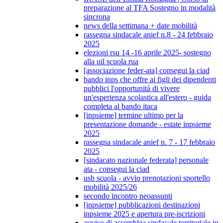
preparazione al TFA Sostegno in modalità
sincrona
news della settimana + date mobilità
rassegna sindacale anief n.8 - 24 febbraio
2025
elezioni rsu 14 -16 aprile 2025- sostegno
alla uil scuola rua
[associazione feder-ata] consegui la ciad
bando inps che offre ai figli dei dipendenti
pubblici l'opportunità di vivere
un'esperienza scolastica all'estero - guida
completa al bando itaca
[inpsieme] termine ultimo per la
presentazione domande - estate inpsieme
2025
rassegna sindacale anief n. 7 - 17 febbraio
2025
[sindacato nazionale federata] personale
ata - consegui la ciad
usb scuola - avvio prenotazioni sportello
mobilità 2025/26
secondo incontro neoassunti
[inpsieme] pubblicazioni destinazioni
inpsieme 2025 e apertura pre-iscrizioni
avviso di assemblea sindacale territoriale in