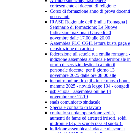
All'albo sindacale, trasmettere
cortesemente ai docenti di religione
Corso di formazione anno di prova docenti
neoassunti
IRASE Regionale dell’Emilia Romagna |
Seminario di formazione: Le Nuove
Indicazioni nazionali Giovedì 20
novembre dalle 17.00 alle 20.00
Assemblea FLC-CGIL lettura busta paga e
ricostruzione di carriera
federazione uil scuola rua emilia romagna -
indizione assemblea sindacale territoriale in
orario di servizio destinata a tutto il
personale docente, per il giorno 13
novembre 2025 dalle ore 08.00 alle
incontro online flc cgil - inca: nuovo bonus
mamme 2025 - novità legge 104 - congedi
usb scuola - assemblea online 14
novembre ore 17-19
snals comunicato sindacale
Speciale contratto di lavoro
contratto scuola: operazione verità,
aumenti da fame ed arretrati irrisori. soldi
in droni e f35, la scuola rasa al suolo!!!
indizione assemblea sindacale uil scuola