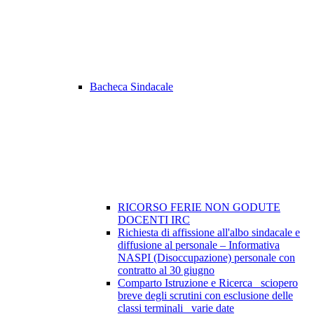
Bacheca Sindacale
RICORSO FERIE NON GODUTE
DOCENTI IRC
Richiesta di affissione all'albo sindacale e
diffusione al personale – Informativa
NASPI (Disoccupazione) personale con
contratto al 30 giugno
Comparto Istruzione e Ricerca_ sciopero
breve degli scrutini con esclusione delle
classi terminali_ varie date