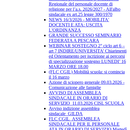
Regionale del personale docente di
religione per l’a.s. 2026/2027 - All'albo
sindacale ex art.25 legge 300/1970
NEWS 16/3/2026 - MOBILITA'
DOCENTI E ATA: USCITA
L'ORDINANZA
GRANDE SUCCESSO SEMINARIO
FEDERATA A PESCARA
WEBINAR SOSTEGNO 2° ciclo art 6 –
art 7 INDIRE/UNIVERSITA’ Chiarimenti
ed Orientamento per iscrizione ai percorsi
di specializzazione sostegno LUNEDI’ 16
MARZO ORE 18.00
(FLC CGIL) Mobilità scuola: si comincia
il 16 marzo
Azione di sciopero generale 09.03.2026 -
Comunicazione alle famiglie
AVVISO DI ASSEMBLEA
SINDACALE IN ORARIO DI
SERVIZIO_11.03.2026 CISL SCUOLA
Avviso indizione assemblea
sindacale_GILDA
FLC CGIL_ASSEMBLEA
SINDACALE PER IL PERSONALE
ATA IN ORARIO DI SERVIZIO Martedì