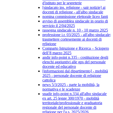
d'istituto per le segreterie
[sindacato ins. religione - sair notizie] ai
docenti di religione - all'albo sindacale
nomina commissione elettorale liceo fanti
avviso di assemblea sindacale in orario di
servizio il 2/04/2025
rassegna sindacale n. 10 - 10 marzo 2025
professione i.r. 03/2025 - all'albo sindacale;
trasmettere cortesemente ai docenti di
religione
Comparto Istruzione e Ricerca – Sciopero
dell’8 marzo 2025
andir info-point n.335 - costituzione degli
elenchi aggiuntivi alle gps del personale
docente ed educativo
[informazioni dal dipartimento] - mobilità
2025 - personale docente di religione
cattolica
news 5/3/2025 - parte la mobilità, la
normativa e le scadenze
snadir info-point n.334 all'albo sindacale
ex art. 25 legge 300/1970 - mobilità
territoriale/professionale e graduatoria
regionale del personale docente di
religione per l'a.s. 2025/2026