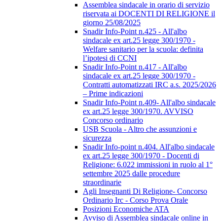
Assemblea sindacale in orario di servizio
riservata ai DOCENTI DI RELIGIONE il
giorno 25/08/2025
Snadir Info-Point n.425 - All'albo
sindacale ex art.25 legge 300/1970 -
Welfare sanitario per la scuola: definita
l’ipotesi di CCNI
Snadir Info-Point n.417 - All'albo
sindacale ex art.25 legge 300/1970 -
Contratti automatizzati IRC a.s. 2025/2026
– Prime indicazioni
Snadir Info-Point n.409- All'albo sindacale
ex art.25 legge 300/1970. AVVISO
Concorso ordinario
USB Scuola - Altro che assunzioni e
sicurezza
Snadir Info-point n.404. All'albo sindacale
ex art.25 legge 300/1970 - Docenti di
Religione: 6.022 immissioni in ruolo al 1°
settembre 2025 dalle procedure
straordinarie
Agli Insegnanti Di Religione- Concorso
Ordinario Irc - Corso Prova Orale
Posizioni Economiche ATA
Avviso di Assemblea sindacale online in