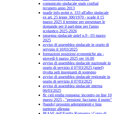
comunicato sindacale snals confsal
recupero anno 2013
snadir info-point n. 333 all'albo sindacale
ex art. 25 legge 300/1970 - scade il 15
marzo 2025 il termine per presentare le
domande per il part-time per l'anno
scolastico 2025-2026
rassegna sindacale anief n.9 - 03 marzo
2025
avviso di assemblea sindacale in orario di
servizio il 10/03/2025
formazioni posizioni economiche ata -
giovedì 6 marzo 2025 ore 16.00
avviso di assemblea sindacale nazionale in
orario di servizio il 07/03/2025 (anief)
rivolta agli insegnanti di sostegno
avviso di assemblea sindacale regionale in
orario di servizio il 07/03/2025
avviso di assemblea sindacale interna
06/03/2025
flc cgil emilia romagna: incontro on line 10
marzo 2025 - "pensioni: facciamo il punto"
[bando] prossimi adempimenti e lista
partenze allegata
IRASE dell’Emilia Romagna | Corso di