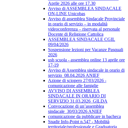
Aprile 2026 alle ore 17.30
Avviso di ASSEMBLEA SINDACALE
ON-LINE Unicobas
Avviso di assemblea Sindacale Provinciale
in orario di servizio – in modalità
videoconferenza – riservata al personale
Docente di Religione Cattolica
ASSEMBLEA SINDACALE CGIL
09/04/2026
Sospensione lezioni per Vacanze Pasquali
2026
usb scuola - assemblea online 13 aprile ore
17-19
Avviso di Assemblea sindacale in orario di
servizio_08.04.2026 ANIEF
Azione di sciopero 27/03/2026 -
comunicazione alle famiglie
AVVISO DI ASSEMBLEA
SINDACALE IN ORARIO DI
SERVIZIO 31.03.2026_GILDA
Convocazione di un’assemblea
sindacale_30/03/2026 ANIEF
comunicazione da pubblicare in bacheca
Snadir Info-Point n.547 - Mobilità
territoriale/professionale e Graduatoria