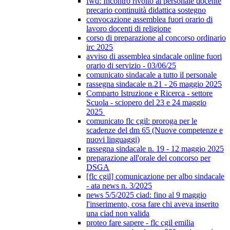
fwd: Incontro rivolto al personale docente
precario continuità didattica sostegno
convocazione assemblea fuori orario di
lavoro docenti di religione
corso di preparazione al concorso ordinario
irc 2025
avviso di assemblea sindacale online fuori
orario di servizio - 03/06/25
comunicato sindacale a tutto il personale
rassegna sindacale n.21 - 26 maggio 2025
Comparto Istruzione e Ricerca - settore
Scuola - sciopero del 23 e 24 maggio
2025
comunicato flc cgil: proroga per le
scadenze del dm 65 (Nuove competenze e
nuovi linguaggi)
rassegna sindacale n. 19 - 12 maggio 2025
preparazione all'orale del concorso per
DSGA
[flc cgil] comunicazione per albo sindacale
- ata news n. 3/2025
news 5/5/2025 ciad: fino al 9 maggio
l'inserimento, cosa fare chi aveva inserito
una ciad non valida
proteo fare sapere - flc cgil emilia