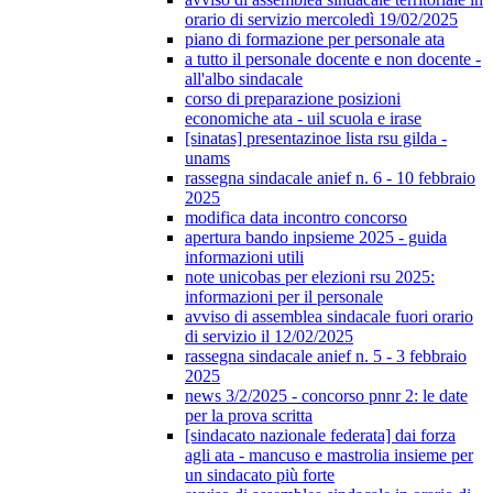
orario di servizio mercoledì 19/02/2025
piano di formazione per personale ata
a tutto il personale docente e non docente -
all'albo sindacale
corso di preparazione posizioni
economiche ata - uil scuola e irase
[sinatas] presentazinoe lista rsu gilda -
unams
rassegna sindacale anief n. 6 - 10 febbraio
2025
modifica data incontro concorso
apertura bando inpsieme 2025 - guida
informazioni utili
note unicobas per elezioni rsu 2025:
informazioni per il personale
avviso di assemblea sindacale fuori orario
di servizio il 12/02/2025
rassegna sindacale anief n. 5 - 3 febbraio
2025
news 3/2/2025 - concorso pnnr 2: le date
per la prova scritta
[sindacato nazionale federata] dai forza
agli ata - mancuso e mastrolia insieme per
un sindacato più forte