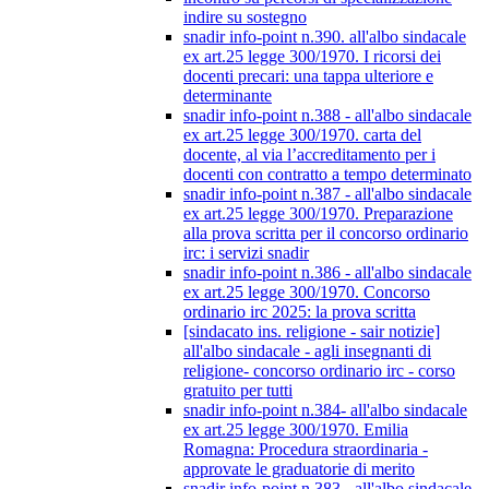
indire su sostegno
snadir info-point n.390. all'albo sindacale
ex art.25 legge 300/1970. I ricorsi dei
docenti precari: una tappa ulteriore e
determinante
snadir info-point n.388 - all'albo sindacale
ex art.25 legge 300/1970. carta del
docente, al via l’accreditamento per i
docenti con contratto a tempo determinato
snadir info-point n.387 - all'albo sindacale
ex art.25 legge 300/1970. Preparazione
alla prova scritta per il concorso ordinario
irc: i servizi snadir
snadir info-point n.386 - all'albo sindacale
ex art.25 legge 300/1970. Concorso
ordinario irc 2025: la prova scritta
[sindacato ins. religione - sair notizie]
all'albo sindacale - agli insegnanti di
religione- concorso ordinario irc - corso
gratuito per tutti
snadir info-point n.384- all'albo sindacale
ex art.25 legge 300/1970. Emilia
Romagna: Procedura straordinaria -
approvate le graduatorie di merito
snadir info-point n.383 - all'albo sindacale