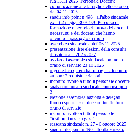
rua 13.11.2025_Personale Docente
comunicazione alle famiglie dello sciopero
del 04.11.2025
snadir info-point n.496 - all'albo sindacale
ex art.25 legge 300/1970.Percorso di
formazione e periodo di prova dei docenti
neoassunti e dei docenti che hanno
ottenuto il passaggio di ruolo
assemblea sindacale anief 06.11.2025
presentazione liste elezioni della consulta
di istituto a.s. 2025/2027
avviso di assemblea sindacale online in
orario di servizio 23.10.2025
urgente flc cgil emilia romagna - Incontro
su pnnr 3 requisiti e dettagli
incontro rivolto a tutto il personale docente
snals comunicato sindacale concorso pnrr
3
elezione assemblea nazionale delegati
fondo espero: assemblee online flc fuori
orario di servizio
incontro rivolto a tutto il personale
"testimonianza su gaza"
rassegna sindacale n. 27 - 6 ottobre 2025
snadir info-point n.490 - flotilla e mean: