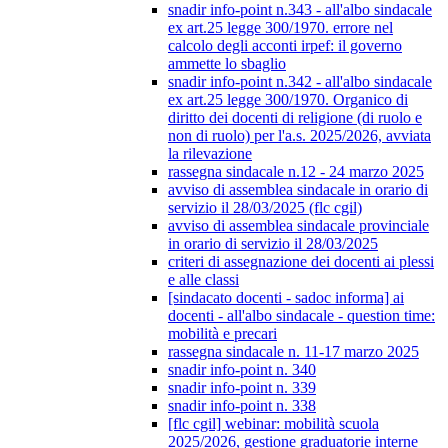
snadir info-point n.343 - all'albo sindacale
ex art.25 legge 300/1970. errore nel
calcolo degli acconti irpef: il governo
ammette lo sbaglio
snadir info-point n.342 - all'albo sindacale
ex art.25 legge 300/1970. Organico di
diritto dei docenti di religione (di ruolo e
non di ruolo) per l'a.s. 2025/2026, avviata
la rilevazione
rassegna sindacale n.12 - 24 marzo 2025
avviso di assemblea sindacale in orario di
servizio il 28/03/2025 (flc cgil)
avviso di assemblea sindacale provinciale
in orario di servizio il 28/03/2025
criteri di assegnazione dei docenti ai plessi
e alle classi
[sindacato docenti - sadoc informa] ai
docenti - all'albo sindacale - question time:
mobilità e precari
rassegna sindacale n. 11-17 marzo 2025
snadir info-point n. 340
snadir info-point n. 339
snadir info-point n. 338
[flc cgil] webinar: mobilità scuola
2025/2026, gestione graduatorie interne