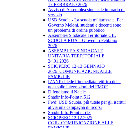
17 FEBBRAIO 2026
Avviso di Assemblea sindacale in orario di
servizio
USB Scuola - La scuola militarizzata. Per
Governo Meloni, studenti e docenti sono
un problema di ordine pubblico
Assemblea Sindacale Territoriale UIL
SCUOLA RUA – Giovedì 5 Febbraio
2026
ASSEMBLEA SINDACALE
UNITARIA TERRITORIALE
24.01.2026
SCIOPERO 12-13 GENNAIO
2026_COMUNICAZIONE ALLE
FAMIGLIE
L’ANP chiede l’immediata rettifica della
nota sulle integrazioni del FMOF
Difendiamo il Natale
Snadir Info-Point n.512
Fwd: USB Scuola, più tutele per gli iscritti:
al via una campagna di ricorsi
Snadir Info-Point n.513
SCIOPERO 12.12.2025
CGIL_COMUNICAZIONE ALLE
FAMIGLIE