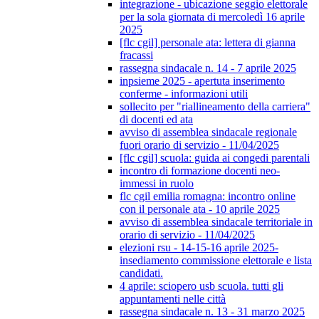
integrazione - ubicazione seggio elettorale
per la sola giornata di mercoledì 16 aprile
2025
[flc cgil] personale ata: lettera di gianna
fracassi
rassegna sindacale n. 14 - 7 aprile 2025
inpsieme 2025 - apertuta inserimento
conferme - informazioni utili
sollecito per "riallineamento della carriera"
di docenti ed ata
avviso di assemblea sindacale regionale
fuori orario di servizio - 11/04/2025
[flc cgil] scuola: guida ai congedi parentali
incontro di formazione docenti neo-
immessi in ruolo
flc cgil emilia romagna: incontro online
con il personale ata - 10 aprile 2025
avviso di assemblea sindacale territoriale in
orario di servizio - 11/04/2025
elezioni rsu - 14-15-16 aprile 2025-
insediamento commissione elettorale e lista
candidati.
4 aprile: sciopero usb scuola. tutti gli
appuntamenti nelle città
rassegna sindacale n. 13 - 31 marzo 2025