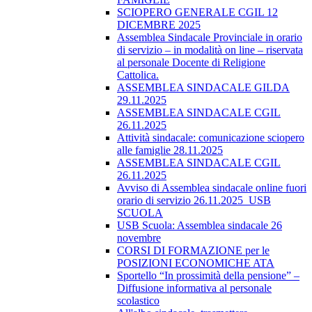
SCIOPERO GENERALE CGIL 12
DICEMBRE 2025
Assemblea Sindacale Provinciale in orario
di servizio – in modalità on line – riservata
al personale Docente di Religione
Cattolica.
ASSEMBLEA SINDACALE GILDA
29.11.2025
ASSEMBLEA SINDACALE CGIL
26.11.2025
Attività sindacale: comunicazione sciopero
alle famiglie 28.11.2025
ASSEMBLEA SINDACALE CGIL
26.11.2025
Avviso di Assemblea sindacale online fuori
orario di servizio 26.11.2025_USB
SCUOLA
USB Scuola: Assemblea sindacale 26
novembre
CORSI DI FORMAZIONE per le
POSIZIONI ECONOMICHE ATA
Sportello “In prossimità della pensione” –
Diffusione informativa al personale
scolastico