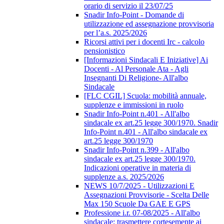
orario di servizio il 23/07/25
Snadir Info-Point - Domande di
utilizzazione ed assegnazione provvisoria
per l’a.s. 2025/2026
Ricorsi attivi per i docenti Irc - calcolo
pensionistico
[Informazioni Sindacali E Iniziative] Ai
Docenti - Al Personale Ata - Agli
Insegnanti Di Religione- All'albo
Sindacale
[FLC CGIL] Scuola: mobilità annuale,
supplenze e immissioni in ruolo
Snadir Info-Point n.401 - All'albo
sindacale ex art.25 legge 300/1970. Snadir
Info-Point n.401 - All'albo sindacale ex
art.25 legge 300/1970
Snadir Info-Point n.399 - All'albo
sindacale ex art.25 legge 300/1970.
Indicazioni operative in materia di
supplenze a.s. 2025/2026
NEWS 10/7/2025 - Utilizzazioni E
Assegnazioni Provvisorie - Scelta Delle
Max 150 Scuole Da GAE E GPS
Professione i.r. 07-08/2025 - All'albo
sindacale; trasmettere cortesemente ai