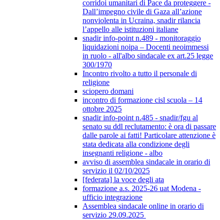
corridoi umanitari di Pace da proteggere -
Dall’impegno civile di Gaza all’azione
nonviolenta in Ucraina, snadir rilancia
l’appello alle istituzioni italiane
snadir info-point n.489 - monitoraggio
liquidazioni noipa – Docenti neoimmessi
in ruolo - all'albo sindacale ex art.25 legge
300/1970
Incontro rivolto a tutto il personale di
religione
sciopero domani
incontro di formazione cisl scuola – 14
ottobre 2025
snadir info-point n.485 - snadir/fgu al
senato su ddl reclutamento: è ora di passare
dalle parole ai fatti! Particolare attenzione è
stata dedicata alla condizione degli
insegnanti religione - albo
avviso di assemblea sindacale in orario di
servizio il 02/10/2025
[federata] la voce degli ata
formazione a.s. 2025-26 uat Modena -
ufficio integrazione
Assemblea sindacale online in orario di
servizio 29.09.2025