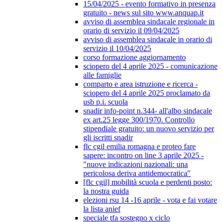
15/04/2025 - evento formativo in presenza
gratuito - news sul sito www.anquap.it
avviso di assemblea sindacale regionale in
orario di servizio il 09/04/2025
avviso di assemblea sindacale in orario di
servizio il 10/04/2025
corso formazione aggiornamento
sciopero del 4 aprile 2025 - comunicazione
alle famiglie
comparto e area istruzione e ricerca -
sciopero del 4 aprile 2025 proclamato da
usb p.i. scuola
snadir info-point n.344- all'albo sindacale
ex art.25 legge 300/1970. Controllo
stipendiale gratuito: un nuovo servizio per
gli iscritti snadir
flc cgil emilia romagna e proteo fare
sapere: incontro on line 3 aprile 2025 -
"nuove indicazioni nazionali: una
pericolosa deriva antidemocratica"
[flc cgil] mobilità scuola e perdenti posto:
la nostra guida
elezioni rsu 14 -16 aprile - vota e fai votare
la lista anief
speciale tfa sostegno x ciclo