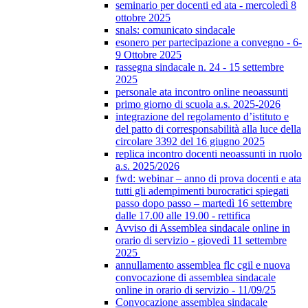
seminario per docenti ed ata - mercoledì 8
ottobre 2025
snals: comunicato sindacale
esonero per partecipazione a convegno - 6-
9 Ottobre 2025
rassegna sindacale n. 24 - 15 settembre
2025
personale ata incontro online neoassunti
primo giorno di scuola a.s. 2025-2026
integrazione del regolamento d’istituto e
del patto di corresponsabilità alla luce della
circolare 3392 del 16 giugno 2025
replica incontro docenti neoassunti in ruolo
a.s. 2025/2026
fwd: webinar – anno di prova docenti e ata
tutti gli adempimenti burocratici spiegati
passo dopo passo – martedì 16 settembre
dalle 17.00 alle 19.00 - rettifica
Avviso di Assemblea sindacale online in
orario di servizio - giovedì 11 settembre
2025
annullamento assemblea flc cgil e nuova
convocazione di assemblea sindacale
online in orario di servizio - 11/09/25
Convocazione assemblea sindacale