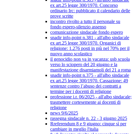
ex art.25 legge 300/1970. Concorso
ordinario Irc: pubblicato il calendario delle
prove scritte
incontro rivolto a tutto il personale su
fondo espero-silenzio assenso
comunicazione sindacale fondo espero
snadir info-point n.381 - all'albo sindacale
ex art.25 legge 300/1970. Organici di
religione: 1.276 posti in più nel 70% per il
nuovo anno scolastico
il genocidio non va in vacanza: usb scuola
verso lo sciopero del 20 giugno e la
manifestazione disarmiamoli del 21 a roma
snadir info-point n.375 - all'albo sindacale
ex art.25 legge 300/1970. Cassazione: 49
sentenze contro l’abuso dei contratti a
termine per i docenti di religione
professione i.r. 06/2025 - all'albo sindacale;
trasmettere cortesemente ai docenti di
religione
news 9/6/2025
rassegna sindacale n. 22 - 3 giugno 2025
Rreferendum 8 e 9 giugno: cinque sì per
cambiare in meglio l'italia