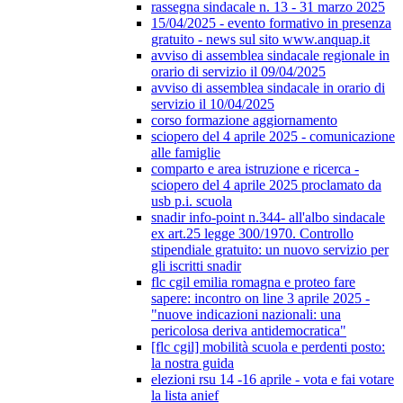
rassegna sindacale n. 13 - 31 marzo 2025
15/04/2025 - evento formativo in presenza
gratuito - news sul sito www.anquap.it
avviso di assemblea sindacale regionale in
orario di servizio il 09/04/2025
avviso di assemblea sindacale in orario di
servizio il 10/04/2025
corso formazione aggiornamento
sciopero del 4 aprile 2025 - comunicazione
alle famiglie
comparto e area istruzione e ricerca -
sciopero del 4 aprile 2025 proclamato da
usb p.i. scuola
snadir info-point n.344- all'albo sindacale
ex art.25 legge 300/1970. Controllo
stipendiale gratuito: un nuovo servizio per
gli iscritti snadir
flc cgil emilia romagna e proteo fare
sapere: incontro on line 3 aprile 2025 -
"nuove indicazioni nazionali: una
pericolosa deriva antidemocratica"
[flc cgil] mobilità scuola e perdenti posto:
la nostra guida
elezioni rsu 14 -16 aprile - vota e fai votare
la lista anief