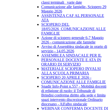
classi terminali_ varie date
Comunicazione alle famiglie- Sciopero 29
Maggio 2026
ASSISTENZA CAF AL PERSONALE
ATA
SCIOPERO DEL
18/05/2026_COMUNICAZIONE ALLE
FAMIGLIE
Azione di sciopero generale 6-7 Maggio
2026 - comunicazione alle famiglie
Avviso di Assemblea sindacale in orario di
servizio - 14.05.2026
ASSEMBLEA SINDACALE PER IL
PERSONALE DOCENTE E ATA IN
ORARIO DI SERVIZIO
MATERIALE SCIOPERO INVALSI
ALLA SCUOLA PRIMARIA
SCIOPERO 20 APRILE 2026 -
COMUNICAZIONE ALLE FAMIGLIE
Snadir Info-Point n.557 - Mobilità docenti
di religione di ruolo: il Tribunale di
Brindisi conferma diritto alla sede e limita
spazi intervento discrezionale Ordinario
diocesano - All'albo sindacale
WEBINAR CONFERMA DOCENTE DI