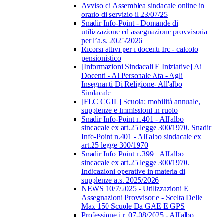
Avviso di Assemblea sindacale online in
orario di servizio il 23/07/25
Snadir Info-Point - Domande di
utilizzazione ed assegnazione provvisoria
per l’a.s. 2025/2026
Ricorsi attivi per i docenti Irc - calcolo
pensionistico
[Informazioni Sindacali E Iniziative] Ai
Docenti - Al Personale Ata - Agli
Insegnanti Di Religione- All'albo
Sindacale
[FLC CGIL] Scuola: mobilità annuale,
supplenze e immissioni in ruolo
Snadir Info-Point n.401 - All'albo
sindacale ex art.25 legge 300/1970. Snadir
Info-Point n.401 - All'albo sindacale ex
art.25 legge 300/1970
Snadir Info-Point n.399 - All'albo
sindacale ex art.25 legge 300/1970.
Indicazioni operative in materia di
supplenze a.s. 2025/2026
NEWS 10/7/2025 - Utilizzazioni E
Assegnazioni Provvisorie - Scelta Delle
Max 150 Scuole Da GAE E GPS
Professione i.r. 07-08/2025 - All'albo