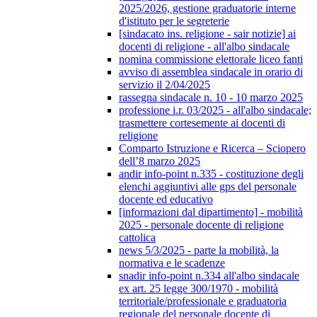
2025/2026, gestione graduatorie interne
d'istituto per le segreterie
[sindacato ins. religione - sair notizie] ai
docenti di religione - all'albo sindacale
nomina commissione elettorale liceo fanti
avviso di assemblea sindacale in orario di
servizio il 2/04/2025
rassegna sindacale n. 10 - 10 marzo 2025
professione i.r. 03/2025 - all'albo sindacale;
trasmettere cortesemente ai docenti di
religione
Comparto Istruzione e Ricerca – Sciopero
dell’8 marzo 2025
andir info-point n.335 - costituzione degli
elenchi aggiuntivi alle gps del personale
docente ed educativo
[informazioni dal dipartimento] - mobilità
2025 - personale docente di religione
cattolica
news 5/3/2025 - parte la mobilità, la
normativa e le scadenze
snadir info-point n.334 all'albo sindacale
ex art. 25 legge 300/1970 - mobilità
territoriale/professionale e graduatoria
regionale del personale docente di