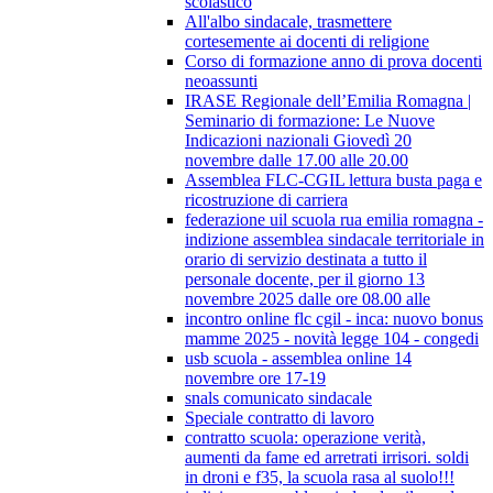
scolastico
All'albo sindacale, trasmettere
cortesemente ai docenti di religione
Corso di formazione anno di prova docenti
neoassunti
IRASE Regionale dell’Emilia Romagna |
Seminario di formazione: Le Nuove
Indicazioni nazionali Giovedì 20
novembre dalle 17.00 alle 20.00
Assemblea FLC-CGIL lettura busta paga e
ricostruzione di carriera
federazione uil scuola rua emilia romagna -
indizione assemblea sindacale territoriale in
orario di servizio destinata a tutto il
personale docente, per il giorno 13
novembre 2025 dalle ore 08.00 alle
incontro online flc cgil - inca: nuovo bonus
mamme 2025 - novità legge 104 - congedi
usb scuola - assemblea online 14
novembre ore 17-19
snals comunicato sindacale
Speciale contratto di lavoro
contratto scuola: operazione verità,
aumenti da fame ed arretrati irrisori. soldi
in droni e f35, la scuola rasa al suolo!!!