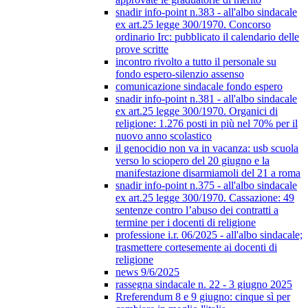
snadir info-point n.383 - all'albo sindacale
ex art.25 legge 300/1970. Concorso
ordinario Irc: pubblicato il calendario delle
prove scritte
incontro rivolto a tutto il personale su
fondo espero-silenzio assenso
comunicazione sindacale fondo espero
snadir info-point n.381 - all'albo sindacale
ex art.25 legge 300/1970. Organici di
religione: 1.276 posti in più nel 70% per il
nuovo anno scolastico
il genocidio non va in vacanza: usb scuola
verso lo sciopero del 20 giugno e la
manifestazione disarmiamoli del 21 a roma
snadir info-point n.375 - all'albo sindacale
ex art.25 legge 300/1970. Cassazione: 49
sentenze contro l’abuso dei contratti a
termine per i docenti di religione
professione i.r. 06/2025 - all'albo sindacale;
trasmettere cortesemente ai docenti di
religione
news 9/6/2025
rassegna sindacale n. 22 - 3 giugno 2025
Rreferendum 8 e 9 giugno: cinque sì per