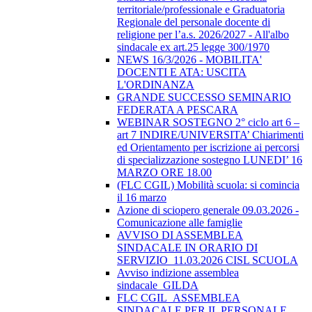
territoriale/professionale e Graduatoria
Regionale del personale docente di
religione per l’a.s. 2026/2027 - All'albo
sindacale ex art.25 legge 300/1970
NEWS 16/3/2026 - MOBILITA'
DOCENTI E ATA: USCITA
L'ORDINANZA
GRANDE SUCCESSO SEMINARIO
FEDERATA A PESCARA
WEBINAR SOSTEGNO 2° ciclo art 6 –
art 7 INDIRE/UNIVERSITA’ Chiarimenti
ed Orientamento per iscrizione ai percorsi
di specializzazione sostegno LUNEDI’ 16
MARZO ORE 18.00
(FLC CGIL) Mobilità scuola: si comincia
il 16 marzo
Azione di sciopero generale 09.03.2026 -
Comunicazione alle famiglie
AVVISO DI ASSEMBLEA
SINDACALE IN ORARIO DI
SERVIZIO_11.03.2026 CISL SCUOLA
Avviso indizione assemblea
sindacale_GILDA
FLC CGIL_ASSEMBLEA
SINDACALE PER IL PERSONALE