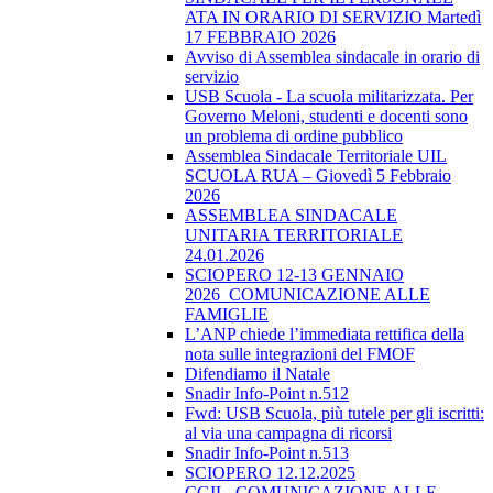
ATA IN ORARIO DI SERVIZIO Martedì
17 FEBBRAIO 2026
Avviso di Assemblea sindacale in orario di
servizio
USB Scuola - La scuola militarizzata. Per
Governo Meloni, studenti e docenti sono
un problema di ordine pubblico
Assemblea Sindacale Territoriale UIL
SCUOLA RUA – Giovedì 5 Febbraio
2026
ASSEMBLEA SINDACALE
UNITARIA TERRITORIALE
24.01.2026
SCIOPERO 12-13 GENNAIO
2026_COMUNICAZIONE ALLE
FAMIGLIE
L’ANP chiede l’immediata rettifica della
nota sulle integrazioni del FMOF
Difendiamo il Natale
Snadir Info-Point n.512
Fwd: USB Scuola, più tutele per gli iscritti:
al via una campagna di ricorsi
Snadir Info-Point n.513
SCIOPERO 12.12.2025
CGIL_COMUNICAZIONE ALLE