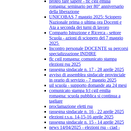
proteo fare sapere - flc cgil emilia
romagna: seminario per 80° anniversario
della liberazione
UNICOBAS 7 maggio 2025: Sciopero
Nazionale prima o ultima ora Docenti e
Ata a seconda dei turni di lavoro
Comparto Istruzione e Ricerca - settore
Scuola - azioni di sciopero del 7 maggio
2025
Incontro personale DOCENTE su percorsi
specializzazione INDIRE
flc cgil romagna: comunicato stampa
elezioni rsu 2025
rassegna sindacale n. 17 - 28 aprile 2025
avviso di assemblea sindacale provinciale
in orario di servizio - 7 maggio 2025
uil scuola - supporto domande ata 24 mesi
comunicato stampa fcl cgil emilia
romagna: scuola pubblica si continua a
tagliare
proclamazione eletti rsu
rassegna sindacale n. 16 - 22 aprile 2025
elezioni r.s.u. 14-15-16 aprile 2025
rassegna sindacale n. 15 - 14 aprile 2025
news 14/04/2025 - elezioni rsu - ciad -