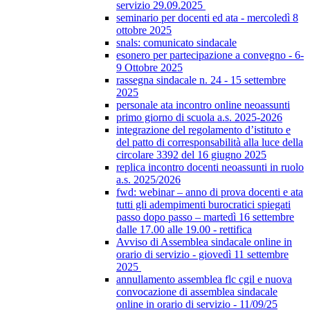
servizio 29.09.2025
seminario per docenti ed ata - mercoledì 8
ottobre 2025
snals: comunicato sindacale
esonero per partecipazione a convegno - 6-
9 Ottobre 2025
rassegna sindacale n. 24 - 15 settembre
2025
personale ata incontro online neoassunti
primo giorno di scuola a.s. 2025-2026
integrazione del regolamento d’istituto e
del patto di corresponsabilità alla luce della
circolare 3392 del 16 giugno 2025
replica incontro docenti neoassunti in ruolo
a.s. 2025/2026
fwd: webinar – anno di prova docenti e ata
tutti gli adempimenti burocratici spiegati
passo dopo passo – martedì 16 settembre
dalle 17.00 alle 19.00 - rettifica
Avviso di Assemblea sindacale online in
orario di servizio - giovedì 11 settembre
2025
annullamento assemblea flc cgil e nuova
convocazione di assemblea sindacale
online in orario di servizio - 11/09/25