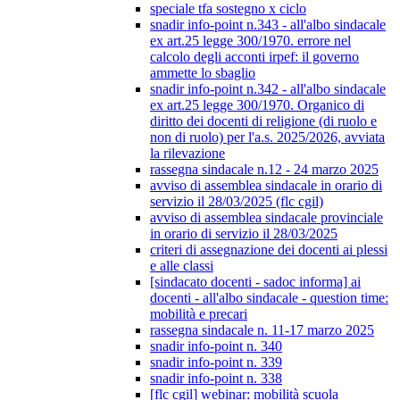
speciale tfa sostegno x ciclo
snadir info-point n.343 - all'albo sindacale
ex art.25 legge 300/1970. errore nel
calcolo degli acconti irpef: il governo
ammette lo sbaglio
snadir info-point n.342 - all'albo sindacale
ex art.25 legge 300/1970. Organico di
diritto dei docenti di religione (di ruolo e
non di ruolo) per l'a.s. 2025/2026, avviata
la rilevazione
rassegna sindacale n.12 - 24 marzo 2025
avviso di assemblea sindacale in orario di
servizio il 28/03/2025 (flc cgil)
avviso di assemblea sindacale provinciale
in orario di servizio il 28/03/2025
criteri di assegnazione dei docenti ai plessi
e alle classi
[sindacato docenti - sadoc informa] ai
docenti - all'albo sindacale - question time:
mobilità e precari
rassegna sindacale n. 11-17 marzo 2025
snadir info-point n. 340
snadir info-point n. 339
snadir info-point n. 338
[flc cgil] webinar: mobilità scuola