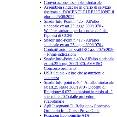
Convocazione assemblea sindacale
Assemblea sindacale in orario di servizio
riservata ai DOCENTI DI RELIGIONE il
giorno 25/08/2025
Snadir Info-Point n.425 - All'albo
sindacale ex art.25 legge 300/1970 -
Welfare sanitario per la scuola: definita
l’ipotesi di CCNI
Snadir Info-Point n.417 - All'albo
sindacale ex art.25 legge 300/1970 -
Contratti automatizzati IRC a.s. 2025/2026
– Prime indicazioni
Snadir Info-Point n.409- All'albo sindacale
ex art.25 legge 300/1970. AVVISO
Concorso ordinario
USB Scuola - Altro che assunzioni e
sicurezza
Snadir Info-point n.404. All'albo sindacale
ex art.25 legge 300/1970 - Docenti di
Religione: 6.022 immissioni in ruolo al 1°
settembre 2025 dalle procedure
straordinarie
Agli Insegnanti Di Religione- Concorso
Ordinario Irc - Corso Prova Orale
Posizioni Economiche ATA