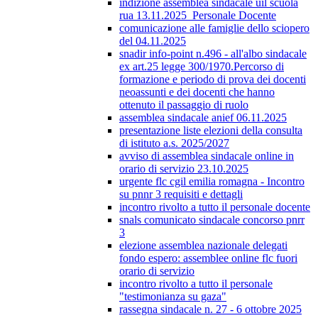
indizione assemblea sindacale uil scuola
rua 13.11.2025_Personale Docente
comunicazione alle famiglie dello sciopero
del 04.11.2025
snadir info-point n.496 - all'albo sindacale
ex art.25 legge 300/1970.Percorso di
formazione e periodo di prova dei docenti
neoassunti e dei docenti che hanno
ottenuto il passaggio di ruolo
assemblea sindacale anief 06.11.2025
presentazione liste elezioni della consulta
di istituto a.s. 2025/2027
avviso di assemblea sindacale online in
orario di servizio 23.10.2025
urgente flc cgil emilia romagna - Incontro
su pnnr 3 requisiti e dettagli
incontro rivolto a tutto il personale docente
snals comunicato sindacale concorso pnrr
3
elezione assemblea nazionale delegati
fondo espero: assemblee online flc fuori
orario di servizio
incontro rivolto a tutto il personale
"testimonianza su gaza"
rassegna sindacale n. 27 - 6 ottobre 2025