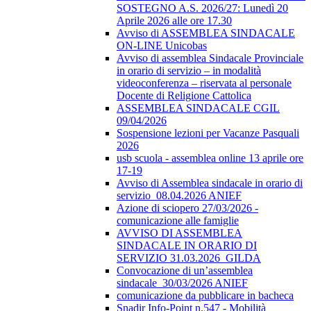
SOSTEGNO A.S. 2026/27: Lunedì 20
Aprile 2026 alle ore 17.30
Avviso di ASSEMBLEA SINDACALE
ON-LINE Unicobas
Avviso di assemblea Sindacale Provinciale
in orario di servizio – in modalità
videoconferenza – riservata al personale
Docente di Religione Cattolica
ASSEMBLEA SINDACALE CGIL
09/04/2026
Sospensione lezioni per Vacanze Pasquali
2026
usb scuola - assemblea online 13 aprile ore
17-19
Avviso di Assemblea sindacale in orario di
servizio_08.04.2026 ANIEF
Azione di sciopero 27/03/2026 -
comunicazione alle famiglie
AVVISO DI ASSEMBLEA
SINDACALE IN ORARIO DI
SERVIZIO 31.03.2026_GILDA
Convocazione di un’assemblea
sindacale_30/03/2026 ANIEF
comunicazione da pubblicare in bacheca
Snadir Info-Point n.547 - Mobilità