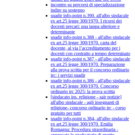
incontro su percorsi di specializzazione
indire su sostegno
snadir info-point n.390. all'albo sindacale
ex art.25 legge 300/1970. I ricorsi dei
docenti precari: una tappa ulteriore e
determinante
snadir info-point n.388 - all'albo sindacale
ex art.25 legge 300/1970. carta del
docente, al via l’accreditamento per i
docenti con contratto a tempo determinato
snadir info-point n.387 - all'albo sindacale
ex art.25 legge 300/1970. Preparazione
alla prova scritta per il concorso ordinario
irc: i servizi snadir
snadir info-point n.386 - all'albo sindacale
ex art.25 legge 300/1970. Concorso
ordinario irc 2025: la prova scritta
[sindacato ins. religione - sair notizie]
all'albo sindacale - agli insegnanti di
religione- concorso ordinario irc - corso
gratuito per tutti
snadir info-point n.384- all'albo sindacale
ex art.25 legge 300/1970. Emilia
Romagna: Procedura straordinaria -
approvate le graduatorie di merito