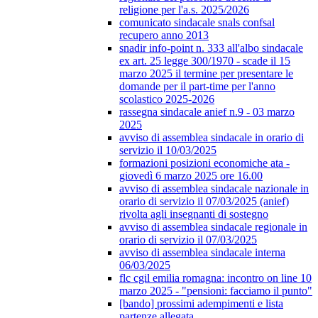
religione per l'a.s. 2025/2026
comunicato sindacale snals confsal
recupero anno 2013
snadir info-point n. 333 all'albo sindacale
ex art. 25 legge 300/1970 - scade il 15
marzo 2025 il termine per presentare le
domande per il part-time per l'anno
scolastico 2025-2026
rassegna sindacale anief n.9 - 03 marzo
2025
avviso di assemblea sindacale in orario di
servizio il 10/03/2025
formazioni posizioni economiche ata -
giovedì 6 marzo 2025 ore 16.00
avviso di assemblea sindacale nazionale in
orario di servizio il 07/03/2025 (anief)
rivolta agli insegnanti di sostegno
avviso di assemblea sindacale regionale in
orario di servizio il 07/03/2025
avviso di assemblea sindacale interna
06/03/2025
flc cgil emilia romagna: incontro on line 10
marzo 2025 - "pensioni: facciamo il punto"
[bando] prossimi adempimenti e lista
partenze allegata