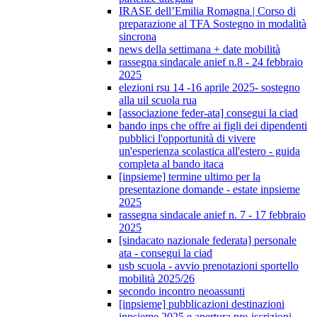
IRASE dell’Emilia Romagna | Corso di
preparazione al TFA Sostegno in modalità
sincrona
news della settimana + date mobilità
rassegna sindacale anief n.8 - 24 febbraio
2025
elezioni rsu 14 -16 aprile 2025- sostegno
alla uil scuola rua
[associazione feder-ata] consegui la ciad
bando inps che offre ai figli dei dipendenti
pubblici l'opportunità di vivere
un'esperienza scolastica all'estero - guida
completa al bando itaca
[inpsieme] termine ultimo per la
presentazione domande - estate inpsieme
2025
rassegna sindacale anief n. 7 - 17 febbraio
2025
[sindacato nazionale federata] personale
ata - consegui la ciad
usb scuola - avvio prenotazioni sportello
mobilità 2025/26
secondo incontro neoassunti
[inpsieme] pubblicazioni destinazioni
inpsieme 2025 e apertura pre-iscrizioni