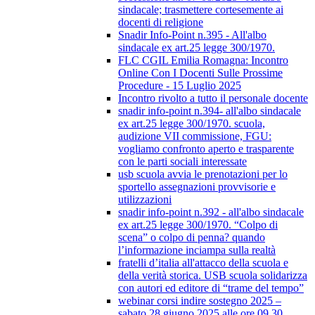
sindacale; trasmettere cortesemente ai
docenti di religione
Snadir Info-Point n.395 - All'albo
sindacale ex art.25 legge 300/1970.
FLC CGIL Emilia Romagna: Incontro
Online Con I Docenti Sulle Prossime
Procedure - 15 Luglio 2025
Incontro rivolto a tutto il personale docente
snadir info-point n.394- all'albo sindacale
ex art.25 legge 300/1970. scuola,
audizione VII commissione, FGU:
vogliamo confronto aperto e trasparente
con le parti sociali interessate
usb scuola avvia le prenotazioni per lo
sportello assegnazioni provvisorie e
utilizzazioni
snadir info-point n.392 - all'albo sindacale
ex art.25 legge 300/1970. “Colpo di
scena” o colpo di penna? quando
l’informazione inciampa sulla realtà
fratelli d’italia all'attacco della scuola e
della verità storica. USB scuola solidarizza
con autori ed editore di “trame del tempo”
webinar corsi indire sostegno 2025 –
sabato 28 giugno 2025 alle ore 09.30