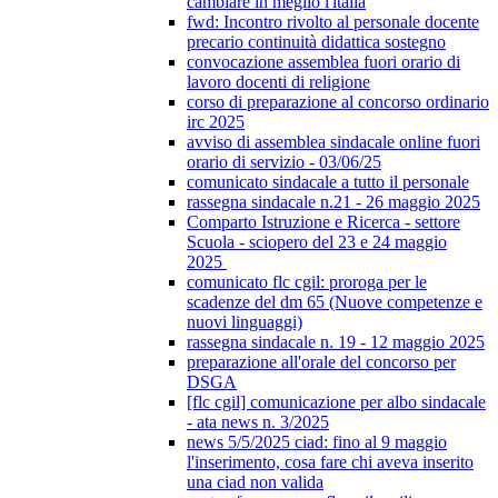
cambiare in meglio l'italia
fwd: Incontro rivolto al personale docente
precario continuità didattica sostegno
convocazione assemblea fuori orario di
lavoro docenti di religione
corso di preparazione al concorso ordinario
irc 2025
avviso di assemblea sindacale online fuori
orario di servizio - 03/06/25
comunicato sindacale a tutto il personale
rassegna sindacale n.21 - 26 maggio 2025
Comparto Istruzione e Ricerca - settore
Scuola - sciopero del 23 e 24 maggio
2025
comunicato flc cgil: proroga per le
scadenze del dm 65 (Nuove competenze e
nuovi linguaggi)
rassegna sindacale n. 19 - 12 maggio 2025
preparazione all'orale del concorso per
DSGA
[flc cgil] comunicazione per albo sindacale
- ata news n. 3/2025
news 5/5/2025 ciad: fino al 9 maggio
l'inserimento, cosa fare chi aveva inserito
una ciad non valida