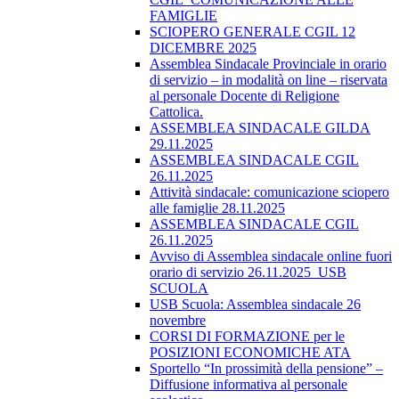
FAMIGLIE
SCIOPERO GENERALE CGIL 12
DICEMBRE 2025
Assemblea Sindacale Provinciale in orario
di servizio – in modalità on line – riservata
al personale Docente di Religione
Cattolica.
ASSEMBLEA SINDACALE GILDA
29.11.2025
ASSEMBLEA SINDACALE CGIL
26.11.2025
Attività sindacale: comunicazione sciopero
alle famiglie 28.11.2025
ASSEMBLEA SINDACALE CGIL
26.11.2025
Avviso di Assemblea sindacale online fuori
orario di servizio 26.11.2025_USB
SCUOLA
USB Scuola: Assemblea sindacale 26
novembre
CORSI DI FORMAZIONE per le
POSIZIONI ECONOMICHE ATA
Sportello “In prossimità della pensione” –
Diffusione informativa al personale