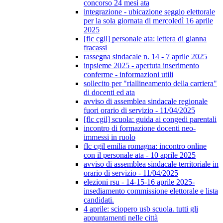
concorso 24 mesi ata
integrazione - ubicazione seggio elettorale
per la sola giornata di mercoledì 16 aprile
2025
[flc cgil] personale ata: lettera di gianna
fracassi
rassegna sindacale n. 14 - 7 aprile 2025
inpsieme 2025 - apertuta inserimento
conferme - informazioni utili
sollecito per "riallineamento della carriera"
di docenti ed ata
avviso di assemblea sindacale regionale
fuori orario di servizio - 11/04/2025
[flc cgil] scuola: guida ai congedi parentali
incontro di formazione docenti neo-
immessi in ruolo
flc cgil emilia romagna: incontro online
con il personale ata - 10 aprile 2025
avviso di assemblea sindacale territoriale in
orario di servizio - 11/04/2025
elezioni rsu - 14-15-16 aprile 2025-
insediamento commissione elettorale e lista
candidati.
4 aprile: sciopero usb scuola. tutti gli
appuntamenti nelle città