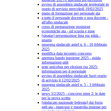
avviso di assemblea sindacale territoriale in
orario di servizio mercoledì 19/02/2025
piano di formazione per personale ata
a tutto il personale docente e non docente -
all'albo sindacale
corso di preparazione posizioni
economiche ata - uil scuola e irase
[sinatas] presentazinoe lista rsu gilda -
unams
rassegna sindacale anief n. 6 - 10 febbraio
2025
modifica data incontro concorso
apertura bando inpsieme 2025 - guida
informazioni utili
note unicobas per elezioni rsu 2025:
informazioni per il personale
avviso di assemblea sindacale fuori orario
di servizio il 12/02/2025
rassegna sindacale anief n. 5 - 3 febbraio
2025
news 3/2/2025 - concorso pnnr 2: le date
per la prova scritta
[sindacato nazionale federata] dai forza
agli ata - mancuso e mastrolia insieme per