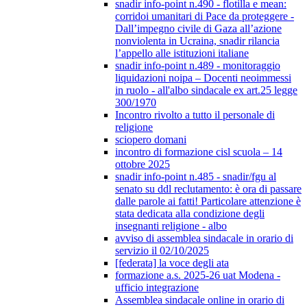
snadir info-point n.490 - flotilla e mean:
corridoi umanitari di Pace da proteggere -
Dall’impegno civile di Gaza all’azione
nonviolenta in Ucraina, snadir rilancia
l’appello alle istituzioni italiane
snadir info-point n.489 - monitoraggio
liquidazioni noipa – Docenti neoimmessi
in ruolo - all'albo sindacale ex art.25 legge
300/1970
Incontro rivolto a tutto il personale di
religione
sciopero domani
incontro di formazione cisl scuola – 14
ottobre 2025
snadir info-point n.485 - snadir/fgu al
senato su ddl reclutamento: è ora di passare
dalle parole ai fatti! Particolare attenzione è
stata dedicata alla condizione degli
insegnanti religione - albo
avviso di assemblea sindacale in orario di
servizio il 02/10/2025
[federata] la voce degli ata
formazione a.s. 2025-26 uat Modena -
ufficio integrazione
Assemblea sindacale online in orario di