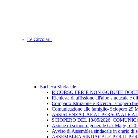
Le Circolari
Bacheca Sindacale
RICORSO FERIE NON GODUTE DOCE
Richiesta di affissione all'albo sindacale e
Comparto Istruzione e Ricerca_ sciopero breve
Comunicazione alle famiglie- Sciopero 29 
ASSISTENZA CAF AL PERSONALE A
SCIOPERO DEL 18/05/2026_COMUNI
Azione di sciopero generale 6-7 Maggio 202
Avviso di Assemblea sindacale in orario di s
ASSEMBLEA SINDACALE PER IL PER