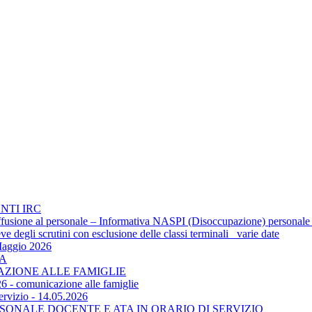
NTI IRC
 diffusione al personale – Informativa NASPI (Disoccupazione) personale
 degli scrutini con esclusione delle classi terminali_ varie date
Maggio 2026
TA
CAZIONE ALLE FAMIGLIE
6 - comunicazione alle famiglie
ervizio - 14.05.2026
SONALE DOCENTE E ATA IN ORARIO DI SERVIZIO