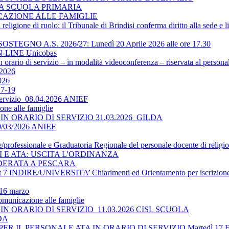
LA SCUOLA PRIMARIA
ICAZIONE ALLE FAMIGLIE
religione di ruolo: il Tribunale di Brindisi conferma diritto alla sede e 
O A.S. 2026/27: Lunedì 20 Aprile 2026 alle ore 17.30
-LINE Unicobas
 orario di servizio – in modalità videoconferenza – riservata al persona
2026
026
17-19
 servizio_08.04.2026 ANIEF
ne alle famiglie
N ORARIO DI SERVIZIO 31.03.2026_GILDA
30/03/2026 ANIEF
le/professionale e Graduatoria Regionale del personale docente di religi
TI E ATA: USCITA L'ORDINANZA
DERATA A PESCARA
 INDIRE/UNIVERSITA’ Chiarimenti ed Orientamento per iscrizione 
 16 marzo
omunicazione alle famiglie
N ORARIO DI SERVIZIO_11.03.2026 CISL SCUOLA
LDA
 IL PERSONALE ATA IN ORARIO DI SERVIZIO Martedì 17 