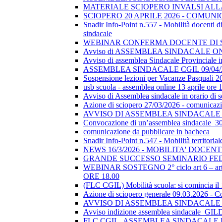
MATERIALE SCIOPERO INVALSI AL
SCIOPERO 20 APRILE 2026 - COMUN
Snadir Info-Point n.557 - Mobilità docenti di 
sindacale
WEBINAR CONFERMA DOCENTE DI SOSTEGN
Avviso di ASSEMBLEA SINDACALE ON
Avviso di assemblea Sindacale Provinciale in
ASSEMBLEA SINDACALE CGIL 09/04/
Sospensione lezioni per Vacanze Pasquali 2
usb scuola - assemblea online 13 aprile ore 
Avviso di Assemblea sindacale in orario di
Azione di sciopero 27/03/2026 - comunicazio
AVVISO DI ASSEMBLEA SINDACALE I
Convocazione di un’assemblea sindacale_
comunicazione da pubblicare in bacheca
Snadir Info-Point n.547 - Mobilità territoria
NEWS 16/3/2026 - MOBILITA' DOCEN
GRANDE SUCCESSO SEMINARIO FE
WEBINAR SOSTEGNO 2° ciclo art 6 – art 7
ORE 18.00
(FLC CGIL) Mobilità scuola: si comincia il
Azione di sciopero generale 09.03.2026 - C
AVVISO DI ASSEMBLEA SINDACALE I
Avviso indizione assemblea sindacale_GI
FLC CGIL_ASSEMBLEA SINDACALE PER