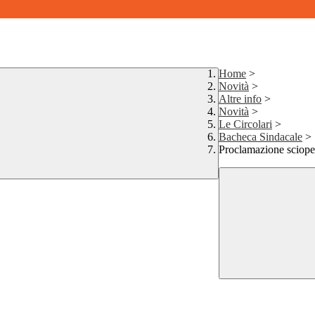
Home
>
Novità
>
Altre info
>
Novità
>
Le Circolari
>
Bacheca Sindacale
>
Proclamazione sciope