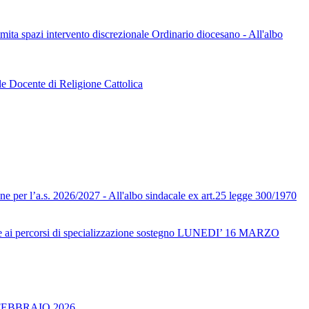
limita spazi intervento discrezionale Ordinario diocesano - All'albo
le Docente di Religione Cattolica
one per l’a.s. 2026/2027 - All'albo sindacale ex art.25 legge 300/1970
ai percorsi di specializzazione sostegno LUNEDI’ 16 MARZO
FEBBRAIO 2026