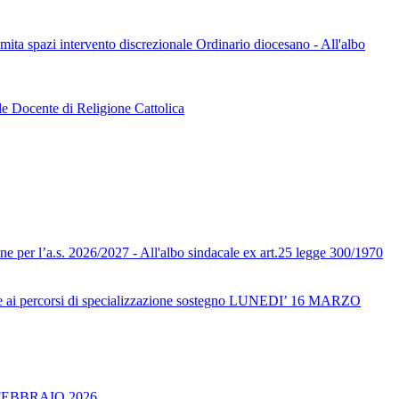
limita spazi intervento discrezionale Ordinario diocesano - All'albo
le Docente di Religione Cattolica
one per l’a.s. 2026/2027 - All'albo sindacale ex art.25 legge 300/1970
ai percorsi di specializzazione sostegno LUNEDI’ 16 MARZO
FEBBRAIO 2026