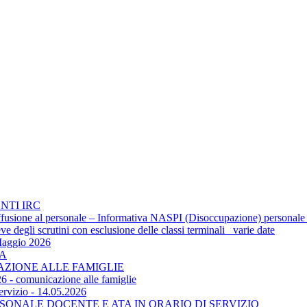
NTI IRC
 diffusione al personale – Informativa NASPI (Disoccupazione) personale
 degli scrutini con esclusione delle classi terminali_ varie date
Maggio 2026
TA
CAZIONE ALLE FAMIGLIE
6 - comunicazione alle famiglie
ervizio - 14.05.2026
SONALE DOCENTE E ATA IN ORARIO DI SERVIZIO