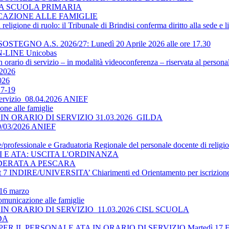
LA SCUOLA PRIMARIA
ICAZIONE ALLE FAMIGLIE
religione di ruolo: il Tribunale di Brindisi conferma diritto alla sede e 
O A.S. 2026/27: Lunedì 20 Aprile 2026 alle ore 17.30
-LINE Unicobas
 orario di servizio – in modalità videoconferenza – riservata al persona
2026
026
17-19
 servizio_08.04.2026 ANIEF
ne alle famiglie
N ORARIO DI SERVIZIO 31.03.2026_GILDA
30/03/2026 ANIEF
le/professionale e Graduatoria Regionale del personale docente di religi
TI E ATA: USCITA L'ORDINANZA
DERATA A PESCARA
 INDIRE/UNIVERSITA’ Chiarimenti ed Orientamento per iscrizione 
 16 marzo
omunicazione alle famiglie
N ORARIO DI SERVIZIO_11.03.2026 CISL SCUOLA
LDA
 IL PERSONALE ATA IN ORARIO DI SERVIZIO Martedì 17 