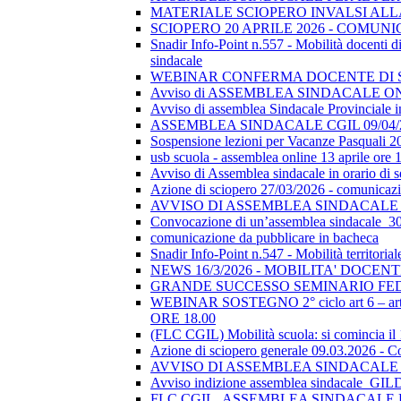
MATERIALE SCIOPERO INVALSI AL
SCIOPERO 20 APRILE 2026 - COMUN
Snadir Info-Point n.557 - Mobilità docenti di 
sindacale
WEBINAR CONFERMA DOCENTE DI SOSTEGN
Avviso di ASSEMBLEA SINDACALE ON
Avviso di assemblea Sindacale Provinciale in
ASSEMBLEA SINDACALE CGIL 09/04/
Sospensione lezioni per Vacanze Pasquali 2
usb scuola - assemblea online 13 aprile ore 
Avviso di Assemblea sindacale in orario di
Azione di sciopero 27/03/2026 - comunicazio
AVVISO DI ASSEMBLEA SINDACALE I
Convocazione di un’assemblea sindacale_
comunicazione da pubblicare in bacheca
Snadir Info-Point n.547 - Mobilità territoria
NEWS 16/3/2026 - MOBILITA' DOCEN
GRANDE SUCCESSO SEMINARIO FE
WEBINAR SOSTEGNO 2° ciclo art 6 – art 7
ORE 18.00
(FLC CGIL) Mobilità scuola: si comincia il
Azione di sciopero generale 09.03.2026 - C
AVVISO DI ASSEMBLEA SINDACALE I
Avviso indizione assemblea sindacale_GI
FLC CGIL_ASSEMBLEA SINDACALE PER