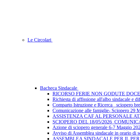
Le Circolari
Bacheca Sindacale
RICORSO FERIE NON GODUTE DOCE
Richiesta di affissione all'albo sindacale e
Comparto Istruzione e Ricerca_ sciopero breve
Comunicazione alle famiglie- Sciopero 29 
ASSISTENZA CAF AL PERSONALE A
SCIOPERO DEL 18/05/2026_COMUNI
Azione di sciopero generale 6-7 Maggio 202
Avviso di Assemblea sindacale in orario di s
ASSEMBLEA SINDACALE PER IL PER