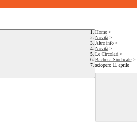
Home
>
Novità
>
Altre info
>
Novità
>
Le Circolari
>
Bacheca Sindacale
>
sciopero 11 aprile