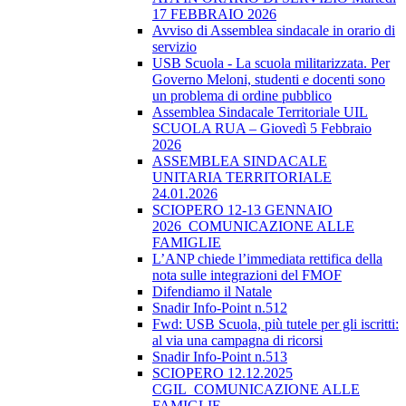
17 FEBBRAIO 2026
Avviso di Assemblea sindacale in orario di
servizio
USB Scuola - La scuola militarizzata. Per
Governo Meloni, studenti e docenti sono
un problema di ordine pubblico
Assemblea Sindacale Territoriale UIL
SCUOLA RUA – Giovedì 5 Febbraio
2026
ASSEMBLEA SINDACALE
UNITARIA TERRITORIALE
24.01.2026
SCIOPERO 12-13 GENNAIO
2026_COMUNICAZIONE ALLE
FAMIGLIE
L’ANP chiede l’immediata rettifica della
nota sulle integrazioni del FMOF
Difendiamo il Natale
Snadir Info-Point n.512
Fwd: USB Scuola, più tutele per gli iscritti:
al via una campagna di ricorsi
Snadir Info-Point n.513
SCIOPERO 12.12.2025
CGIL_COMUNICAZIONE ALLE
FAMIGLIE