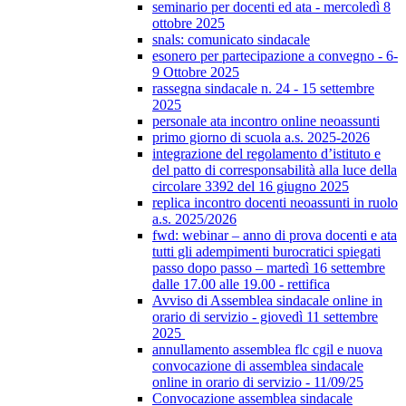
seminario per docenti ed ata - mercoledì 8
ottobre 2025
snals: comunicato sindacale
esonero per partecipazione a convegno - 6-
9 Ottobre 2025
rassegna sindacale n. 24 - 15 settembre
2025
personale ata incontro online neoassunti
primo giorno di scuola a.s. 2025-2026
integrazione del regolamento d’istituto e
del patto di corresponsabilità alla luce della
circolare 3392 del 16 giugno 2025
replica incontro docenti neoassunti in ruolo
a.s. 2025/2026
fwd: webinar – anno di prova docenti e ata
tutti gli adempimenti burocratici spiegati
passo dopo passo – martedì 16 settembre
dalle 17.00 alle 19.00 - rettifica
Avviso di Assemblea sindacale online in
orario di servizio - giovedì 11 settembre
2025
annullamento assemblea flc cgil e nuova
convocazione di assemblea sindacale
online in orario di servizio - 11/09/25
Convocazione assemblea sindacale