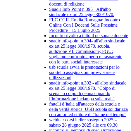
docenti di religione
Snadir Info-Point n.395 - All'albo
sindacale ex art.25 legge 300/1970.
FLC CGIL Emilia Romagna: Incontro
Online Con I Docenti Sulle Prossime
Procedure - 15 Luglio 2025
Incontro rivolto a tutto il personale docente
snadir info-point n.394- all'albo sindacale
ex art.25 legge 300/1970. scuola,
audizione VII commissione, FGU:
vogliamo confronto aperto e trasparente
con le parti sociali interessate
usb scuola avvia le prenotazioni per lo
sportello assegnazioni provvisorie e
utilizzazioni
snadir info-point n.392 - all'albo sindacale
ex art.25 legge 300/1970. “Colpo di
scena” o colpo di penna? quando
l’informazione inciampa sulla realtà
fratelli d’italia all'attacco della scuola e
della verità storica. USB scuola solidarizza
con autori ed editore di “trame del tempo”
webinar corsi indire sostegno 2025 –
sabato 28 giugno 2025 alle ore 09.30
incontro su percorsi di specializzazione