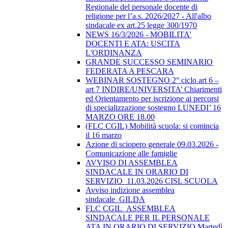
Regionale del personale docente di
religione per l’a.s. 2026/2027 - All'albo
sindacale ex art.25 legge 300/1970
NEWS 16/3/2026 - MOBILITA'
DOCENTI E ATA: USCITA
L'ORDINANZA
GRANDE SUCCESSO SEMINARIO
FEDERATA A PESCARA
WEBINAR SOSTEGNO 2° ciclo art 6 –
art 7 INDIRE/UNIVERSITA’ Chiarimenti
ed Orientamento per iscrizione ai percorsi
di specializzazione sostegno LUNEDI’ 16
MARZO ORE 18.00
(FLC CGIL) Mobilità scuola: si comincia
il 16 marzo
Azione di sciopero generale 09.03.2026 -
Comunicazione alle famiglie
AVVISO DI ASSEMBLEA
SINDACALE IN ORARIO DI
SERVIZIO_11.03.2026 CISL SCUOLA
Avviso indizione assemblea
sindacale_GILDA
FLC CGIL_ASSEMBLEA
SINDACALE PER IL PERSONALE
ATA IN ORARIO DI SERVIZIO Martedì