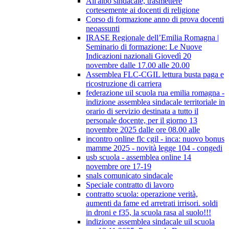
All'albo sindacale, trasmettere
cortesemente ai docenti di religione
Corso di formazione anno di prova docenti
neoassunti
IRASE Regionale dell’Emilia Romagna |
Seminario di formazione: Le Nuove
Indicazioni nazionali Giovedì 20
novembre dalle 17.00 alle 20.00
Assemblea FLC-CGIL lettura busta paga e
ricostruzione di carriera
federazione uil scuola rua emilia romagna -
indizione assemblea sindacale territoriale in
orario di servizio destinata a tutto il
personale docente, per il giorno 13
novembre 2025 dalle ore 08.00 alle
incontro online flc cgil - inca: nuovo bonus
mamme 2025 - novità legge 104 - congedi
usb scuola - assemblea online 14
novembre ore 17-19
snals comunicato sindacale
Speciale contratto di lavoro
contratto scuola: operazione verità,
aumenti da fame ed arretrati irrisori. soldi
in droni e f35, la scuola rasa al suolo!!!
indizione assemblea sindacale uil scuola