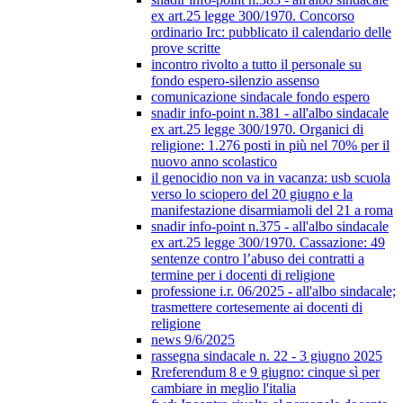
ex art.25 legge 300/1970. Concorso
ordinario Irc: pubblicato il calendario delle
prove scritte
incontro rivolto a tutto il personale su
fondo espero-silenzio assenso
comunicazione sindacale fondo espero
snadir info-point n.381 - all'albo sindacale
ex art.25 legge 300/1970. Organici di
religione: 1.276 posti in più nel 70% per il
nuovo anno scolastico
il genocidio non va in vacanza: usb scuola
verso lo sciopero del 20 giugno e la
manifestazione disarmiamoli del 21 a roma
snadir info-point n.375 - all'albo sindacale
ex art.25 legge 300/1970. Cassazione: 49
sentenze contro l’abuso dei contratti a
termine per i docenti di religione
professione i.r. 06/2025 - all'albo sindacale;
trasmettere cortesemente ai docenti di
religione
news 9/6/2025
rassegna sindacale n. 22 - 3 giugno 2025
Rreferendum 8 e 9 giugno: cinque sì per
cambiare in meglio l'italia