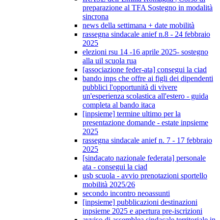
preparazione al TFA Sostegno in modalità
sincrona
news della settimana + date mobilità
rassegna sindacale anief n.8 - 24 febbraio
2025
elezioni rsu 14 -16 aprile 2025- sostegno
alla uil scuola rua
[associazione feder-ata] consegui la ciad
bando inps che offre ai figli dei dipendenti
pubblici l'opportunità di vivere
un'esperienza scolastica all'estero - guida
completa al bando itaca
[inpsieme] termine ultimo per la
presentazione domande - estate inpsieme
2025
rassegna sindacale anief n. 7 - 17 febbraio
2025
[sindacato nazionale federata] personale
ata - consegui la ciad
usb scuola - avvio prenotazioni sportello
mobilità 2025/26
secondo incontro neoassunti
[inpsieme] pubblicazioni destinazioni
inpsieme 2025 e apertura pre-iscrizioni
avviso di assemblea sindacale territoriale in