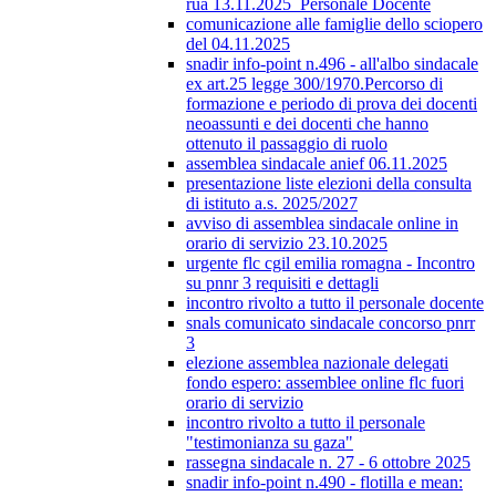
rua 13.11.2025_Personale Docente
comunicazione alle famiglie dello sciopero
del 04.11.2025
snadir info-point n.496 - all'albo sindacale
ex art.25 legge 300/1970.Percorso di
formazione e periodo di prova dei docenti
neoassunti e dei docenti che hanno
ottenuto il passaggio di ruolo
assemblea sindacale anief 06.11.2025
presentazione liste elezioni della consulta
di istituto a.s. 2025/2027
avviso di assemblea sindacale online in
orario di servizio 23.10.2025
urgente flc cgil emilia romagna - Incontro
su pnnr 3 requisiti e dettagli
incontro rivolto a tutto il personale docente
snals comunicato sindacale concorso pnrr
3
elezione assemblea nazionale delegati
fondo espero: assemblee online flc fuori
orario di servizio
incontro rivolto a tutto il personale
"testimonianza su gaza"
rassegna sindacale n. 27 - 6 ottobre 2025
snadir info-point n.490 - flotilla e mean: