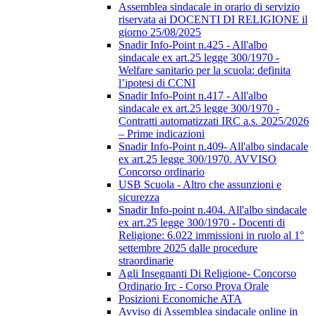
Assemblea sindacale in orario di servizio
riservata ai DOCENTI DI RELIGIONE il
giorno 25/08/2025
Snadir Info-Point n.425 - All'albo
sindacale ex art.25 legge 300/1970 -
Welfare sanitario per la scuola: definita
l’ipotesi di CCNI
Snadir Info-Point n.417 - All'albo
sindacale ex art.25 legge 300/1970 -
Contratti automatizzati IRC a.s. 2025/2026
– Prime indicazioni
Snadir Info-Point n.409- All'albo sindacale
ex art.25 legge 300/1970. AVVISO
Concorso ordinario
USB Scuola - Altro che assunzioni e
sicurezza
Snadir Info-point n.404. All'albo sindacale
ex art.25 legge 300/1970 - Docenti di
Religione: 6.022 immissioni in ruolo al 1°
settembre 2025 dalle procedure
straordinarie
Agli Insegnanti Di Religione- Concorso
Ordinario Irc - Corso Prova Orale
Posizioni Economiche ATA
Avviso di Assemblea sindacale online in