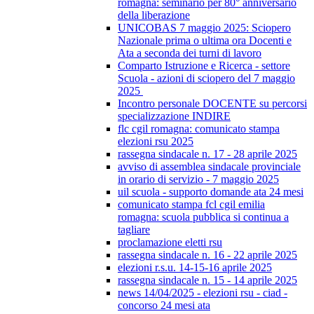
romagna: seminario per 80° anniversario
della liberazione
UNICOBAS 7 maggio 2025: Sciopero
Nazionale prima o ultima ora Docenti e
Ata a seconda dei turni di lavoro
Comparto Istruzione e Ricerca - settore
Scuola - azioni di sciopero del 7 maggio
2025
Incontro personale DOCENTE su percorsi
specializzazione INDIRE
flc cgil romagna: comunicato stampa
elezioni rsu 2025
rassegna sindacale n. 17 - 28 aprile 2025
avviso di assemblea sindacale provinciale
in orario di servizio - 7 maggio 2025
uil scuola - supporto domande ata 24 mesi
comunicato stampa fcl cgil emilia
romagna: scuola pubblica si continua a
tagliare
proclamazione eletti rsu
rassegna sindacale n. 16 - 22 aprile 2025
elezioni r.s.u. 14-15-16 aprile 2025
rassegna sindacale n. 15 - 14 aprile 2025
news 14/04/2025 - elezioni rsu - ciad -
concorso 24 mesi ata