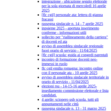
integrazione - ubicazione seggio elettorale
per la sola giornata di mercoledì 16 aprile
2025
[flc cgil] personale ata: lettera di gianna
fracassi
rassegna sindacale n. 14 - 7 aprile 2025
inpsieme 2025 - apertuta inserimento
conferme - informazioni utili
sollecito per "riallineamento della carriera"
di docenti ed ata
avviso di assemblea sindacale regionale
fuori orario di servizio - 11/04/2025
[flc cgil] scuola: guida ai congedi parentali
incontro di formazione docenti neo-
immessi in ruolo
flc cgil emilia romagna: incontro online
con il personale ata - 10 aprile 2025
avviso di assemblea sindacale territoriale in
orario di servizio - 11/04/2025
elezioni rsu - 14-15-16 aprile 2025-
insediamento commissione elettorale e lista
candidati.
4 aprile: sciopero usb scuola. tutti gli
appuntamenti nelle città
rassegna sindacale n. 13 - 31 marzo 2025