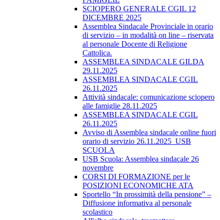
SCIOPERO GENERALE CGIL 12
DICEMBRE 2025
Assemblea Sindacale Provinciale in orario
di servizio – in modalità on line – riservata
al personale Docente di Religione
Cattolica.
ASSEMBLEA SINDACALE GILDA
29.11.2025
ASSEMBLEA SINDACALE CGIL
26.11.2025
Attività sindacale: comunicazione sciopero
alle famiglie 28.11.2025
ASSEMBLEA SINDACALE CGIL
26.11.2025
Avviso di Assemblea sindacale online fuori
orario di servizio 26.11.2025_USB
SCUOLA
USB Scuola: Assemblea sindacale 26
novembre
CORSI DI FORMAZIONE per le
POSIZIONI ECONOMICHE ATA
Sportello “In prossimità della pensione” –
Diffusione informativa al personale
scolastico