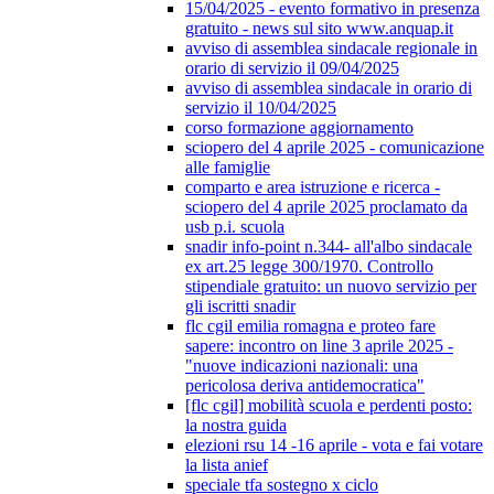
15/04/2025 - evento formativo in presenza
gratuito - news sul sito www.anquap.it
avviso di assemblea sindacale regionale in
orario di servizio il 09/04/2025
avviso di assemblea sindacale in orario di
servizio il 10/04/2025
corso formazione aggiornamento
sciopero del 4 aprile 2025 - comunicazione
alle famiglie
comparto e area istruzione e ricerca -
sciopero del 4 aprile 2025 proclamato da
usb p.i. scuola
snadir info-point n.344- all'albo sindacale
ex art.25 legge 300/1970. Controllo
stipendiale gratuito: un nuovo servizio per
gli iscritti snadir
flc cgil emilia romagna e proteo fare
sapere: incontro on line 3 aprile 2025 -
"nuove indicazioni nazionali: una
pericolosa deriva antidemocratica"
[flc cgil] mobilità scuola e perdenti posto:
la nostra guida
elezioni rsu 14 -16 aprile - vota e fai votare
la lista anief
speciale tfa sostegno x ciclo