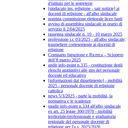
d'istituto per le segreterie
[sindacato ins. religione - sair notizie] ai
docenti di religione - all'albo sindacale
nomina commissione elettorale liceo fanti
avviso di assemblea sindacale in orario di
servizio il 2/04/2025
rassegna sindacale n. 10 - 10 marzo 2025
professione i.r. 03/2025 - all'albo sindacale;
trasmettere cortesemente ai docenti di
religione
Comparto Istruzione e Ricerca – Sciopero
dell’8 marzo 2025
andir info-point n.335 - costituzione degli
elenchi aggiuntivi alle gps del personale
docente ed educativo
[informazioni dal dipartimento] - mobilità
2025 - personale docente di religione
cattolica
news 5/3/2025 - parte la mobilità, la
normativa e le scadenze
snadir info-point n.334 all'albo sindacale
ex art. 25 legge 300/1970 - mobilità
territoriale/professionale e graduatoria
regionale del personale docente di
religione per l'a.s. 2025/2026