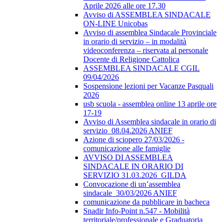
Aprile 2026 alle ore 17.30
Avviso di ASSEMBLEA SINDACALE
ON-LINE Unicobas
Avviso di assemblea Sindacale Provinciale
in orario di servizio – in modalità
videoconferenza – riservata al personale
Docente di Religione Cattolica
ASSEMBLEA SINDACALE CGIL
09/04/2026
Sospensione lezioni per Vacanze Pasquali
2026
usb scuola - assemblea online 13 aprile ore
17-19
Avviso di Assemblea sindacale in orario di
servizio_08.04.2026 ANIEF
Azione di sciopero 27/03/2026 -
comunicazione alle famiglie
AVVISO DI ASSEMBLEA
SINDACALE IN ORARIO DI
SERVIZIO 31.03.2026_GILDA
Convocazione di un’assemblea
sindacale_30/03/2026 ANIEF
comunicazione da pubblicare in bacheca
Snadir Info-Point n.547 - Mobilità
territoriale/professionale e Graduatoria