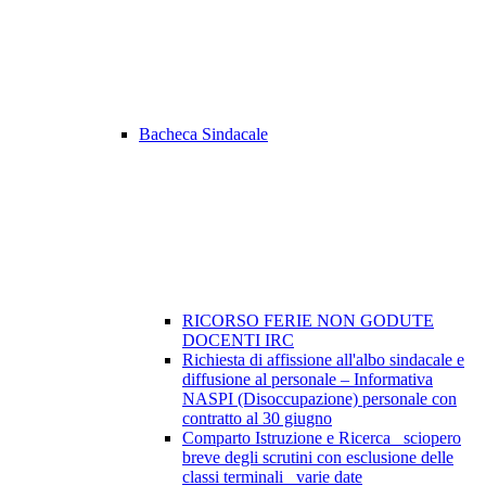
Bacheca Sindacale
RICORSO FERIE NON GODUTE
DOCENTI IRC
Richiesta di affissione all'albo sindacale e
diffusione al personale – Informativa
NASPI (Disoccupazione) personale con
contratto al 30 giugno
Comparto Istruzione e Ricerca_ sciopero
breve degli scrutini con esclusione delle
classi terminali_ varie date