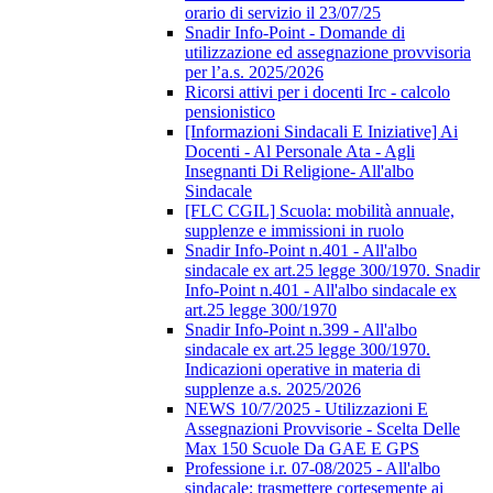
orario di servizio il 23/07/25
Snadir Info-Point - Domande di
utilizzazione ed assegnazione provvisoria
per l’a.s. 2025/2026
Ricorsi attivi per i docenti Irc - calcolo
pensionistico
[Informazioni Sindacali E Iniziative] Ai
Docenti - Al Personale Ata - Agli
Insegnanti Di Religione- All'albo
Sindacale
[FLC CGIL] Scuola: mobilità annuale,
supplenze e immissioni in ruolo
Snadir Info-Point n.401 - All'albo
sindacale ex art.25 legge 300/1970. Snadir
Info-Point n.401 - All'albo sindacale ex
art.25 legge 300/1970
Snadir Info-Point n.399 - All'albo
sindacale ex art.25 legge 300/1970.
Indicazioni operative in materia di
supplenze a.s. 2025/2026
NEWS 10/7/2025 - Utilizzazioni E
Assegnazioni Provvisorie - Scelta Delle
Max 150 Scuole Da GAE E GPS
Professione i.r. 07-08/2025 - All'albo
sindacale; trasmettere cortesemente ai