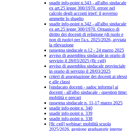
snadir info-point n.343 - all'albo sindacale
ex art.25 legge 300/1970. errore nel
calcolo degli acconti irpef: il governo
ammette lo sbaglio
snadir info-point n.342 - all'albo sindacale
ex art.25 legge 300/1970. Organico di
diritto dei docenti di religione (di ruolo e
non di ruolo) per l'a.s. 2025/2026, avviata
la rilevazione
rassegna sindacale n.12 - 24 marzo 2025
avviso di assemblea sindacale in orario di
servizio il 28/03/2025 (flc cgil)
avviso di assemblea sindacale provinciale
in orario di servizio il 28/03/2025
criteri di assegnazione dei docenti ai plessi
e alle classi
[sindacato docenti - sadoc informa] ai
docenti - all'albo sindacale - question time:
mobilità e precari
rassegna sindacale n. 11-17 marzo 2025
snadir info-point n. 340
snadir info-point n. 339
snadir info-point n. 338
[flc cgil] webinar: mobilità scuola
2025/2026, gestione graduatorie interne