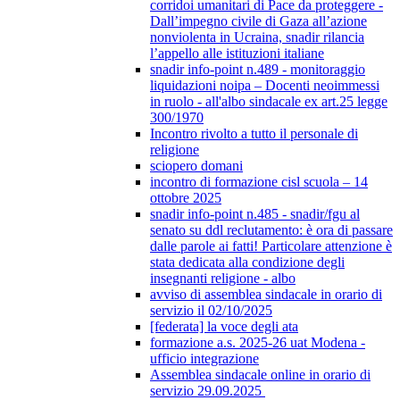
corridoi umanitari di Pace da proteggere -
Dall’impegno civile di Gaza all’azione
nonviolenta in Ucraina, snadir rilancia
l’appello alle istituzioni italiane
snadir info-point n.489 - monitoraggio
liquidazioni noipa – Docenti neoimmessi
in ruolo - all'albo sindacale ex art.25 legge
300/1970
Incontro rivolto a tutto il personale di
religione
sciopero domani
incontro di formazione cisl scuola – 14
ottobre 2025
snadir info-point n.485 - snadir/fgu al
senato su ddl reclutamento: è ora di passare
dalle parole ai fatti! Particolare attenzione è
stata dedicata alla condizione degli
insegnanti religione - albo
avviso di assemblea sindacale in orario di
servizio il 02/10/2025
[federata] la voce degli ata
formazione a.s. 2025-26 uat Modena -
ufficio integrazione
Assemblea sindacale online in orario di
servizio 29.09.2025