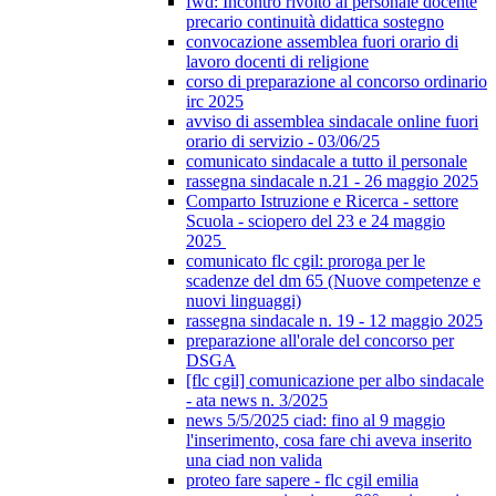
fwd: Incontro rivolto al personale docente
precario continuità didattica sostegno
convocazione assemblea fuori orario di
lavoro docenti di religione
corso di preparazione al concorso ordinario
irc 2025
avviso di assemblea sindacale online fuori
orario di servizio - 03/06/25
comunicato sindacale a tutto il personale
rassegna sindacale n.21 - 26 maggio 2025
Comparto Istruzione e Ricerca - settore
Scuola - sciopero del 23 e 24 maggio
2025
comunicato flc cgil: proroga per le
scadenze del dm 65 (Nuove competenze e
nuovi linguaggi)
rassegna sindacale n. 19 - 12 maggio 2025
preparazione all'orale del concorso per
DSGA
[flc cgil] comunicazione per albo sindacale
- ata news n. 3/2025
news 5/5/2025 ciad: fino al 9 maggio
l'inserimento, cosa fare chi aveva inserito
una ciad non valida
proteo fare sapere - flc cgil emilia