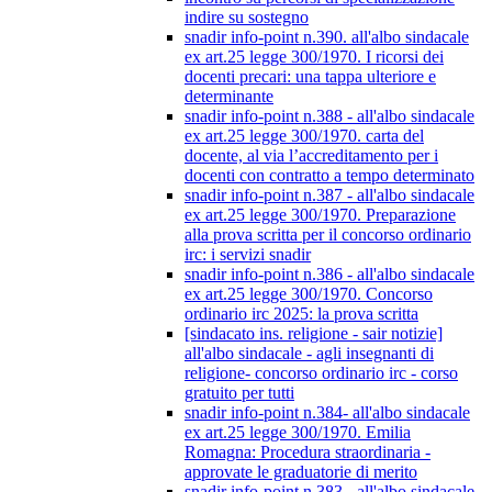
indire su sostegno
snadir info-point n.390. all'albo sindacale
ex art.25 legge 300/1970. I ricorsi dei
docenti precari: una tappa ulteriore e
determinante
snadir info-point n.388 - all'albo sindacale
ex art.25 legge 300/1970. carta del
docente, al via l’accreditamento per i
docenti con contratto a tempo determinato
snadir info-point n.387 - all'albo sindacale
ex art.25 legge 300/1970. Preparazione
alla prova scritta per il concorso ordinario
irc: i servizi snadir
snadir info-point n.386 - all'albo sindacale
ex art.25 legge 300/1970. Concorso
ordinario irc 2025: la prova scritta
[sindacato ins. religione - sair notizie]
all'albo sindacale - agli insegnanti di
religione- concorso ordinario irc - corso
gratuito per tutti
snadir info-point n.384- all'albo sindacale
ex art.25 legge 300/1970. Emilia
Romagna: Procedura straordinaria -
approvate le graduatorie di merito
snadir info-point n.383 - all'albo sindacale