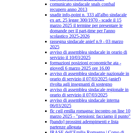
comunicato sindacale snals confsal
recupero anno 2013
snadir info-point n. 333 all'albo sindacale
ex art. 25 legge 300/1970 - scade il 15
marzo 2025 il termine per presentare le
domande per il part-time per l'anno
scolastico 2025-2026
rassegna sindacale anief n.9 - 03 marzo
2025
avviso di assemblea sindacale in orario di
servizio il 10/03/2025
formazioni posizioni economiche ata -
giovedì 6 marzo 2025 ore 16.00
avviso di assemblea sindacale nazionale in
orario di servizio il 07/03/2025 (anief)
rivolta agli insegnanti di sostegno
avviso di assemblea sindacale regionale in
orario di servizio il 07/03/2025
avviso di assemblea sindacale interna
06/03/2025
flc cgil emilia romagna: incontro on line 10
marzo 2025 - "pensioni: facciamo il punto"
[bando] prossimi adempimenti e lista
partenze allegata
IRASE dell’Emilia Romagna | Corso di