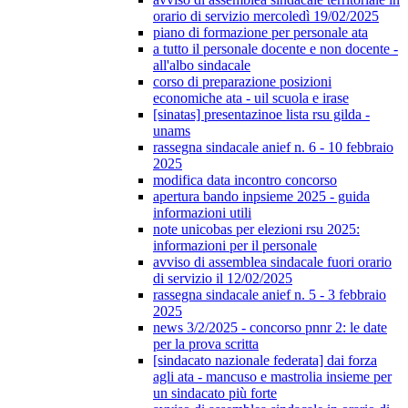
orario di servizio mercoledì 19/02/2025
piano di formazione per personale ata
a tutto il personale docente e non docente -
all'albo sindacale
corso di preparazione posizioni
economiche ata - uil scuola e irase
[sinatas] presentazinoe lista rsu gilda -
unams
rassegna sindacale anief n. 6 - 10 febbraio
2025
modifica data incontro concorso
apertura bando inpsieme 2025 - guida
informazioni utili
note unicobas per elezioni rsu 2025:
informazioni per il personale
avviso di assemblea sindacale fuori orario
di servizio il 12/02/2025
rassegna sindacale anief n. 5 - 3 febbraio
2025
news 3/2/2025 - concorso pnnr 2: le date
per la prova scritta
[sindacato nazionale federata] dai forza
agli ata - mancuso e mastrolia insieme per
un sindacato più forte