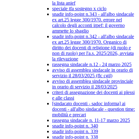
la lista anief
speciale tfa sostegno x ciclo
snadir info-point n.343 - all'albo sindacale
ex art.25 legge 300/1970. errore nel
calcolo degli acconti irpef: il governo
ammette lo sbaglio
snadir info-point n.342 - all'albo sindacale
ex art.25 legge 300/1970. Organico di
diritto dei docenti di religione (di ruolo e
non di ruolo) per l'a.s. 2025/2026, avviata
la rilevazione
rassegna sindacale n.12 - 24 marzo 2025
avviso di assemblea sindacale in orario di
servizio il 28/03/2025 (flc cgil)
avviso di assemblea sindacale provinciale
in orario di servizio il 28/03/2025
criteri di assegnazione dei docenti ai plessi
e alle classi
[sindacato docenti - sadoc informa] ai
docenti - all'albo sindacale - question time:
mobilità e precari
rassegna sindacale n. 11-17 marzo 2025
snadir info-point n. 340
snadir info-point n. 339
snadir info-point n. 338