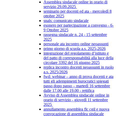
Assemblea sindacale online in orario di
servizio 29.09.2025
seminario per docenti ed ata - mercoledì 8
ottobre 2025
snals: comunicato sindacale
esonero per partecipazione a convegno - 6-
9 Ottobre 2025
rassegna sindacale n. 24 - 15 settembre
2025
personale ata incontro online neoassunti
primo giorno di scuola a.s. 2025-2026
integrazione del regolamento d’istituto e
del patto di corresponsabilità alla luce della
circolare 3392 del 16 giugno 2025
replica incontro docenti neoassunti in ruolo
a.s. 2025/2026
fwd: webinar – anno di prova docenti e ata
tutti gli adempimenti burocratici spiegati
passo dopo passo – martedì 16 settembre
dalle 17.00 alle 19.00 - rettifica
Avviso di Assemblea sindacale online in
orario di servizio - giovedì 11 settembre
2025
annullamento assemblea flc cgil e nuova
convocazione di assemblea sindacale