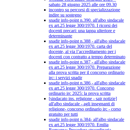
sabato 28 giugno 2025 alle ore 09.30
incontro su percorsi di specializzazione
indire su sostegno
snadir info-point n.390. all'albo sindacale
ex art.25 legge 300/1970. I ricorsi dei
docenti precari: una tappa ulteriore e
determinante
snadir info-point n.388 - all'albo sindacale
ex art.25 legge 300/1970. carta del
docente, al via l’accreditamento per i
docenti con contratto a tempo determinato
snadir info-point n.387 - all'albo sindacale
ex art.25 legge 300/1970. Preparazione
alla prova scritta per il concorso ordinario
irc: i servizi snadir
snadir info-point n.386 - all'albo sindacale
ex art.25 legge 300/1970. Concorso
ordinario irc 2025: la prova scritta
[sindacato ins. religione - sair notizie]
all'albo sindacale - agli insegnanti di
religione- concorso ordinario irc - corso
gratuito per tutti
snadir info-point n.384- all'albo sindacale
ex art.25 legge 300/1970. Emilia
Romagna: Procedura straordinaria -