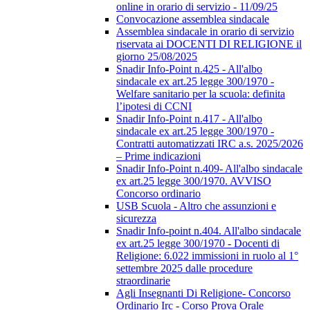
online in orario di servizio - 11/09/25
Convocazione assemblea sindacale
Assemblea sindacale in orario di servizio
riservata ai DOCENTI DI RELIGIONE il
giorno 25/08/2025
Snadir Info-Point n.425 - All'albo
sindacale ex art.25 legge 300/1970 -
Welfare sanitario per la scuola: definita
l’ipotesi di CCNI
Snadir Info-Point n.417 - All'albo
sindacale ex art.25 legge 300/1970 -
Contratti automatizzati IRC a.s. 2025/2026
– Prime indicazioni
Snadir Info-Point n.409- All'albo sindacale
ex art.25 legge 300/1970. AVVISO
Concorso ordinario
USB Scuola - Altro che assunzioni e
sicurezza
Snadir Info-point n.404. All'albo sindacale
ex art.25 legge 300/1970 - Docenti di
Religione: 6.022 immissioni in ruolo al 1°
settembre 2025 dalle procedure
straordinarie
Agli Insegnanti Di Religione- Concorso
Ordinario Irc - Corso Prova Orale