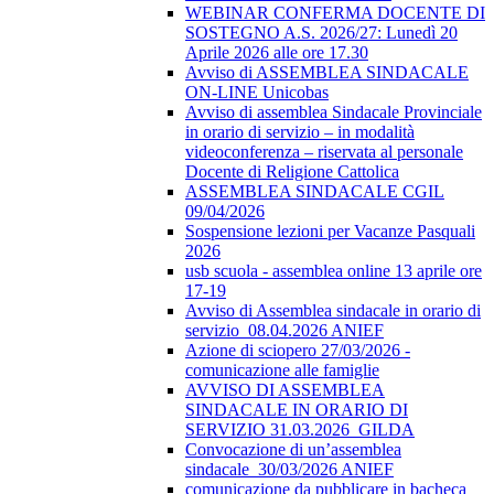
WEBINAR CONFERMA DOCENTE DI
SOSTEGNO A.S. 2026/27: Lunedì 20
Aprile 2026 alle ore 17.30
Avviso di ASSEMBLEA SINDACALE
ON-LINE Unicobas
Avviso di assemblea Sindacale Provinciale
in orario di servizio – in modalità
videoconferenza – riservata al personale
Docente di Religione Cattolica
ASSEMBLEA SINDACALE CGIL
09/04/2026
Sospensione lezioni per Vacanze Pasquali
2026
usb scuola - assemblea online 13 aprile ore
17-19
Avviso di Assemblea sindacale in orario di
servizio_08.04.2026 ANIEF
Azione di sciopero 27/03/2026 -
comunicazione alle famiglie
AVVISO DI ASSEMBLEA
SINDACALE IN ORARIO DI
SERVIZIO 31.03.2026_GILDA
Convocazione di un’assemblea
sindacale_30/03/2026 ANIEF
comunicazione da pubblicare in bacheca