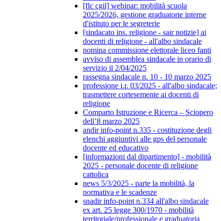
[flc cgil] webinar: mobilità scuola
2025/2026, gestione graduatorie interne
d'istituto per le segreterie
[sindacato ins. religione - sair notizie] ai
docenti di religione - all'albo sindacale
nomina commissione elettorale liceo fanti
avviso di assemblea sindacale in orario di
servizio il 2/04/2025
rassegna sindacale n. 10 - 10 marzo 2025
professione i.r. 03/2025 - all'albo sindacale;
trasmettere cortesemente ai docenti di
religione
Comparto Istruzione e Ricerca – Sciopero
dell’8 marzo 2025
andir info-point n.335 - costituzione degli
elenchi aggiuntivi alle gps del personale
docente ed educativo
[informazioni dal dipartimento] - mobilità
2025 - personale docente di religione
cattolica
news 5/3/2025 - parte la mobilità, la
normativa e le scadenze
snadir info-point n.334 all'albo sindacale
ex art. 25 legge 300/1970 - mobilità
territoriale/professionale e graduatoria