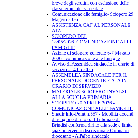
breve degli scrutini con esclusione delle
classi terminali_ varie date
Comunicazione alle famiglie- Sciopero 29
Maggio 2026
ASSISTENZA CAF AL PERSONALE
ATA
SCIOPERO DEL
18/05/2026_COMUNICAZIONE ALLE
FAMIGLIE
Azione di sciopero generale 6-7 Maggio
2026 - comunicazione alle famiglie
Avviso di Assemblea sindacale in orario di
servizio - 14.05.2026
ASSEMBLEA SINDACALE PER IL
PERSONALE DOCENTE E ATA IN
ORARIO DI SERVIZIO
MATERIALE SCIOPERO INVALSI
ALLA SCUOLA PRIMARIA
SCIOPERO 20 APRILE 2026 -
COMUNICAZIONE ALLE FAMIGLIE
Snadir Info-Point n.557 - Mobilità docenti
di religione di ruolo: il Tribunale di
Brindisi conferma diritto alla sede e limita
spazi intervento discrezionale Ordinario
diocesano - All'albo sindacale