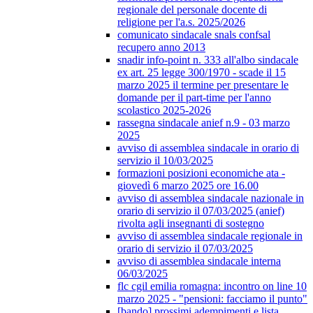
regionale del personale docente di
religione per l'a.s. 2025/2026
comunicato sindacale snals confsal
recupero anno 2013
snadir info-point n. 333 all'albo sindacale
ex art. 25 legge 300/1970 - scade il 15
marzo 2025 il termine per presentare le
domande per il part-time per l'anno
scolastico 2025-2026
rassegna sindacale anief n.9 - 03 marzo
2025
avviso di assemblea sindacale in orario di
servizio il 10/03/2025
formazioni posizioni economiche ata -
giovedì 6 marzo 2025 ore 16.00
avviso di assemblea sindacale nazionale in
orario di servizio il 07/03/2025 (anief)
rivolta agli insegnanti di sostegno
avviso di assemblea sindacale regionale in
orario di servizio il 07/03/2025
avviso di assemblea sindacale interna
06/03/2025
flc cgil emilia romagna: incontro on line 10
marzo 2025 - "pensioni: facciamo il punto"
[bando] prossimi adempimenti e lista