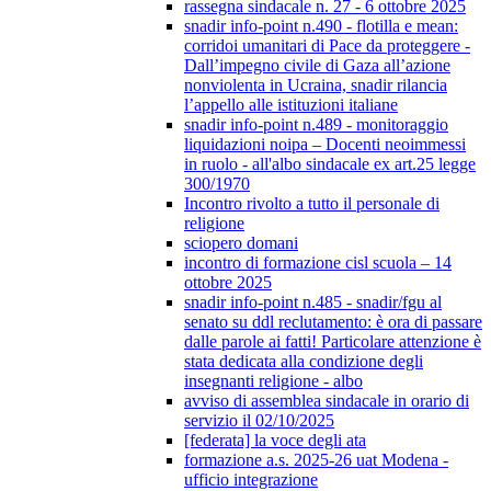
rassegna sindacale n. 27 - 6 ottobre 2025
snadir info-point n.490 - flotilla e mean:
corridoi umanitari di Pace da proteggere -
Dall’impegno civile di Gaza all’azione
nonviolenta in Ucraina, snadir rilancia
l’appello alle istituzioni italiane
snadir info-point n.489 - monitoraggio
liquidazioni noipa – Docenti neoimmessi
in ruolo - all'albo sindacale ex art.25 legge
300/1970
Incontro rivolto a tutto il personale di
religione
sciopero domani
incontro di formazione cisl scuola – 14
ottobre 2025
snadir info-point n.485 - snadir/fgu al
senato su ddl reclutamento: è ora di passare
dalle parole ai fatti! Particolare attenzione è
stata dedicata alla condizione degli
insegnanti religione - albo
avviso di assemblea sindacale in orario di
servizio il 02/10/2025
[federata] la voce degli ata
formazione a.s. 2025-26 uat Modena -
ufficio integrazione