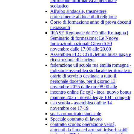
Diffusione informativa al personale
scolastico
All'albo sindacale, trasmettere
cortesemente ai docenti di religione
Corso di formazione anno di prova docenti
neoassunti
IRASE Regionale dell’Emilia Romagna |
Seminario di formazione: Le Nuove
Indicazioni nazionali Giovedì 20
novembre dalle 17.00 alle 20.00
Assemblea FLC-CGIL lettura busta paga e
ricostruzione di carriera
federazione uil scuola rua emilia romagna -
indizione assemblea sindacale territoriale in
orario di servizio destinata a tutto il
personale docente, per il giorno 13
novembre 2025 dalle ore 08.00 alle
incontro online flc cgil - inca: nuovo bonus
mamme 2025 - novità legge 104 - congedi
usb scuola - assemblea online 14
novembre ore 17-19
snals comunicato sindacale
Speciale contratto di lavoro
contratto scuola: operazione verità,
aumenti da fame ed arretrati irrisori. soldi