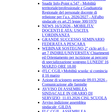
Snadir Info-Point n.547 - Mobilità
territoriale/professionale e Graduatoria
Regionale del personale docente di
religione per l’a.s. 2026/2027 - All'albo
sindacale ex art.25 legge 300/1970
NEWS 16/3/2026 - MOBILITA'
DOCENTI E ATA: USCITA
L'ORDINANZA
GRANDE SUCCESSO SEMINARIO
FEDERATA A PESCARA
WEBINAR SOSTEGNO 2° ciclo art 6 –
art 7 INDIRE/UNIVERSITA’ Chiarimenti
ed Orientamento per iscrizione ai percorsi
di specializzazione sostegno LUNEDI’ 16
MARZO ORE 18.00
(FLC CGIL) Mobilità scuola: si comincia
il 16 marzo
Azione di sciopero generale 09.03.2026 -
Comunicazione alle famiglie
AVVISO DI ASSEMBLEA
SINDACALE IN ORARIO DI
SERVIZIO_11.03.2026 CISL SCUOLA
Avviso indizione assemblea
sindacale_GILDA
FLC CGIL_ASSEMBLEA