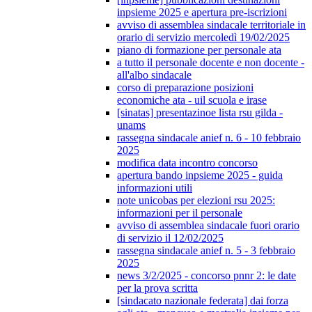
inpsieme 2025 e apertura pre-iscrizioni
avviso di assemblea sindacale territoriale in
orario di servizio mercoledì 19/02/2025
piano di formazione per personale ata
a tutto il personale docente e non docente -
all'albo sindacale
corso di preparazione posizioni
economiche ata - uil scuola e irase
[sinatas] presentazinoe lista rsu gilda -
unams
rassegna sindacale anief n. 6 - 10 febbraio
2025
modifica data incontro concorso
apertura bando inpsieme 2025 - guida
informazioni utili
note unicobas per elezioni rsu 2025:
informazioni per il personale
avviso di assemblea sindacale fuori orario
di servizio il 12/02/2025
rassegna sindacale anief n. 5 - 3 febbraio
2025
news 3/2/2025 - concorso pnnr 2: le date
per la prova scritta
[sindacato nazionale federata] dai forza