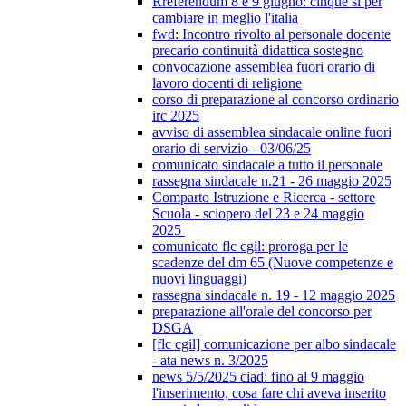
Rreferendum 8 e 9 giugno: cinque sì per
cambiare in meglio l'italia
fwd: Incontro rivolto al personale docente
precario continuità didattica sostegno
convocazione assemblea fuori orario di
lavoro docenti di religione
corso di preparazione al concorso ordinario
irc 2025
avviso di assemblea sindacale online fuori
orario di servizio - 03/06/25
comunicato sindacale a tutto il personale
rassegna sindacale n.21 - 26 maggio 2025
Comparto Istruzione e Ricerca - settore
Scuola - sciopero del 23 e 24 maggio
2025
comunicato flc cgil: proroga per le
scadenze del dm 65 (Nuove competenze e
nuovi linguaggi)
rassegna sindacale n. 19 - 12 maggio 2025
preparazione all'orale del concorso per
DSGA
[flc cgil] comunicazione per albo sindacale
- ata news n. 3/2025
news 5/5/2025 ciad: fino al 9 maggio
l'inserimento, cosa fare chi aveva inserito