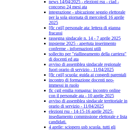
news 14/04/2025 - elezioni rsu - ciad -
concorso 24 mesi ata
integrazione - ubicazione seggio elettorale
per la sola giornata di mercoledì 16 aprile
2025
[flc cgil] personale ata: lettera di gianna
fracassi
rassegna sindacale n. 14 - 7 aprile 2025
inpsieme 2025 - apertuta inserimento
conferme - informazioni utili
sollecito per "riallineamento della carriera"
di docenti ed ata
avviso di assemblea sindacale regionale
fuori orario di servizio - 11/04/2025
[flc cgil] scuola: guida ai congedi parentali
incontro di formazione docenti neo-
immessi in ruolo
flc cgil emilia romagna: incontro online
con il personale ata - 10 aprile 2025
avviso di assemblea sindacale territoriale in
orario di servizio - 11/04/2025
elezioni rsu - 14-15-16 aprile 2025-
insediamento commissione elettorale e lista
candidati.
4 aprile: sciopero usb scuola. tutti gli