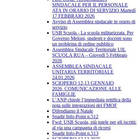
SINDACALE PER IL PERSONALE
ATA IN ORARIO DI SERVIZIO Martedì
17 FEBBRAIO 2026
Avviso di Assemblea sindacale in orario di
servizio
USB Scuola - La scuola militarizzata. Per
Governo Meloni, studenti e docenti sono
un problema di ordine pubblico
Assemblea Sindacale Territoriale UIL
SCUOLA RUA – Giovedì 5 Febbraio
2026
ASSEMBLEA SINDACALE
UNITARIA TERRITORIALE
24.01.2026
SCIOPERO 12-13 GENNAIO
2026_COMUNICAZIONE ALLE
FAMIGLIE
L’ANP chiede l’immediata rettifica della
nota sulle integrazioni del FMOF
Difendiamo il Natale
Snadir Info-Point n.512
Fwd: USB Scuola, più tutele per gli iscritti:
al via una campagna di ricorsi
Snadir Info-Point n.513
SCIOPERO 12.12.2025