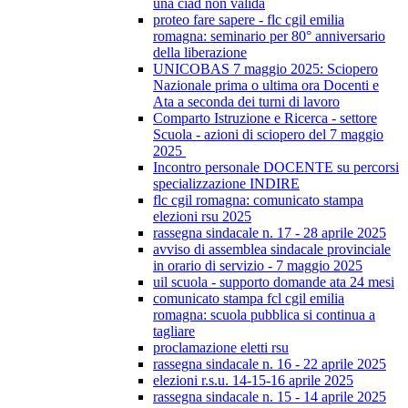
una ciad non valida
proteo fare sapere - flc cgil emilia
romagna: seminario per 80° anniversario
della liberazione
UNICOBAS 7 maggio 2025: Sciopero
Nazionale prima o ultima ora Docenti e
Ata a seconda dei turni di lavoro
Comparto Istruzione e Ricerca - settore
Scuola - azioni di sciopero del 7 maggio
2025
Incontro personale DOCENTE su percorsi
specializzazione INDIRE
flc cgil romagna: comunicato stampa
elezioni rsu 2025
rassegna sindacale n. 17 - 28 aprile 2025
avviso di assemblea sindacale provinciale
in orario di servizio - 7 maggio 2025
uil scuola - supporto domande ata 24 mesi
comunicato stampa fcl cgil emilia
romagna: scuola pubblica si continua a
tagliare
proclamazione eletti rsu
rassegna sindacale n. 16 - 22 aprile 2025
elezioni r.s.u. 14-15-16 aprile 2025
rassegna sindacale n. 15 - 14 aprile 2025