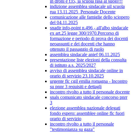
in droni e f35, la scuola rasa al suolo!!!
indizione assemblea sindacale uil scuola
rua 13.11.2025_Personale Docente
comunicazione alle famiglie dello sciopero
del 04.11.2025
snadir info-point n.496 - all'albo sindacale
ex art.25 legge 300/1970.Percorso di
formazione e periodo di prova dei docenti
neoassunti e dei docenti che hanno
ottenuto il passaggio di ruolo
assemblea sindacale anief 06.11.2025
presentazione liste elezioni della consulta
di istituto a.s. 2025/2027
avviso di assemblea sindacale online in
orario di servizio 23.10.2025
urgente flc cgil emilia romagna - Incontro
su pnnr 3 requisiti e dettagli
incontro rivolto a tutto il personale docente
snals comunicato sindacale concorso pnrr
3
elezione assemblea nazionale delegati
fondo espero: assemblee online flc fuori
orario di servizio
incontro rivolto a tutto il personale
"testimonianza su gaza"