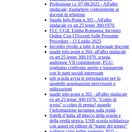
Professione i.r. 07-08/2025 - All'albo
sindacale; trasmettere cortesemente ai
docenti di religione
Snadir Info-Point n.395 - All'albo
sindacale ex art.25 legge 300/1970.
FLC CGIL Emilia Romagna: Incontro
Online Con I Docenti Sulle Prossime
Procedure - 15 Luglio 2025
Incontro rivolto a tutto il personale docente
snadir info-point n.394- all'albo sindacale
ex art.25 legge 300/1970. scuola,
audizione VII commissione, FGU:
vogliamo confronto aperto e trasparente
con le parti sociali interessate
usb scuola avvia le prenotazioni per lo
sportello assegnazioni provvisorie e
utilizzazioni
snadir info-point n.392 - all'albo sindacale
ex art.25 legge 300/1970. “Colpo di
scena” o colpo di penna? quando
l’informazione inciampa sulla realtà
fratelli d’italia all'attacco della scuola e
della verità storica. USB scuola solidarizza
con autori ed editore di “trame del tempo”
webinar corsi indire sostegno 2025 –