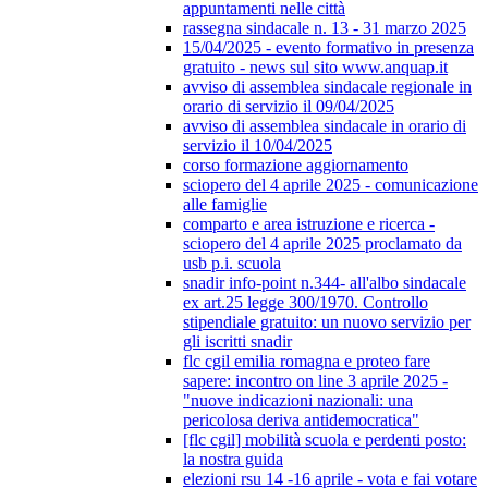
appuntamenti nelle città
rassegna sindacale n. 13 - 31 marzo 2025
15/04/2025 - evento formativo in presenza
gratuito - news sul sito www.anquap.it
avviso di assemblea sindacale regionale in
orario di servizio il 09/04/2025
avviso di assemblea sindacale in orario di
servizio il 10/04/2025
corso formazione aggiornamento
sciopero del 4 aprile 2025 - comunicazione
alle famiglie
comparto e area istruzione e ricerca -
sciopero del 4 aprile 2025 proclamato da
usb p.i. scuola
snadir info-point n.344- all'albo sindacale
ex art.25 legge 300/1970. Controllo
stipendiale gratuito: un nuovo servizio per
gli iscritti snadir
flc cgil emilia romagna e proteo fare
sapere: incontro on line 3 aprile 2025 -
"nuove indicazioni nazionali: una
pericolosa deriva antidemocratica"
[flc cgil] mobilità scuola e perdenti posto:
la nostra guida
elezioni rsu 14 -16 aprile - vota e fai votare