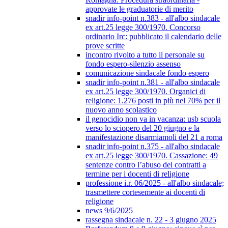
approvate le graduatorie di merito
snadir info-point n.383 - all'albo sindacale
ex art.25 legge 300/1970. Concorso
ordinario Irc: pubblicato il calendario delle
prove scritte
incontro rivolto a tutto il personale su
fondo espero-silenzio assenso
comunicazione sindacale fondo espero
snadir info-point n.381 - all'albo sindacale
ex art.25 legge 300/1970. Organici di
religione: 1.276 posti in più nel 70% per il
nuovo anno scolastico
il genocidio non va in vacanza: usb scuola
verso lo sciopero del 20 giugno e la
manifestazione disarmiamoli del 21 a roma
snadir info-point n.375 - all'albo sindacale
ex art.25 legge 300/1970. Cassazione: 49
sentenze contro l’abuso dei contratti a
termine per i docenti di religione
professione i.r. 06/2025 - all'albo sindacale;
trasmettere cortesemente ai docenti di
religione
news 9/6/2025
rassegna sindacale n. 22 - 3 giugno 2025