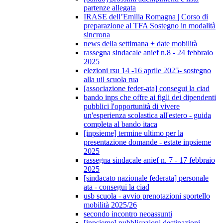
partenze allegata
IRASE dell’Emilia Romagna | Corso di
preparazione al TFA Sostegno in modalità
sincrona
news della settimana + date mobilità
rassegna sindacale anief n.8 - 24 febbraio
2025
elezioni rsu 14 -16 aprile 2025- sostegno
alla uil scuola rua
[associazione feder-ata] consegui la ciad
bando inps che offre ai figli dei dipendenti
pubblici l'opportunità di vivere
un'esperienza scolastica all'estero - guida
completa al bando itaca
[inpsieme] termine ultimo per la
presentazione domande - estate inpsieme
2025
rassegna sindacale anief n. 7 - 17 febbraio
2025
[sindacato nazionale federata] personale
ata - consegui la ciad
usb scuola - avvio prenotazioni sportello
mobilità 2025/26
secondo incontro neoassunti
[inpsieme] pubblicazioni destinazioni