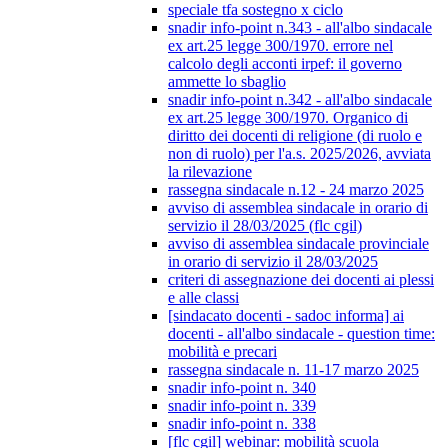
speciale tfa sostegno x ciclo
snadir info-point n.343 - all'albo sindacale
ex art.25 legge 300/1970. errore nel
calcolo degli acconti irpef: il governo
ammette lo sbaglio
snadir info-point n.342 - all'albo sindacale
ex art.25 legge 300/1970. Organico di
diritto dei docenti di religione (di ruolo e
non di ruolo) per l'a.s. 2025/2026, avviata
la rilevazione
rassegna sindacale n.12 - 24 marzo 2025
avviso di assemblea sindacale in orario di
servizio il 28/03/2025 (flc cgil)
avviso di assemblea sindacale provinciale
in orario di servizio il 28/03/2025
criteri di assegnazione dei docenti ai plessi
e alle classi
[sindacato docenti - sadoc informa] ai
docenti - all'albo sindacale - question time:
mobilità e precari
rassegna sindacale n. 11-17 marzo 2025
snadir info-point n. 340
snadir info-point n. 339
snadir info-point n. 338
[flc cgil] webinar: mobilità scuola