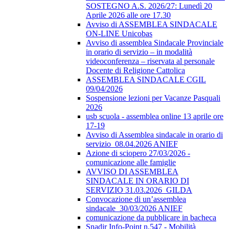
SOSTEGNO A.S. 2026/27: Lunedì 20
Aprile 2026 alle ore 17.30
Avviso di ASSEMBLEA SINDACALE
ON-LINE Unicobas
Avviso di assemblea Sindacale Provinciale
in orario di servizio – in modalità
videoconferenza – riservata al personale
Docente di Religione Cattolica
ASSEMBLEA SINDACALE CGIL
09/04/2026
Sospensione lezioni per Vacanze Pasquali
2026
usb scuola - assemblea online 13 aprile ore
17-19
Avviso di Assemblea sindacale in orario di
servizio_08.04.2026 ANIEF
Azione di sciopero 27/03/2026 -
comunicazione alle famiglie
AVVISO DI ASSEMBLEA
SINDACALE IN ORARIO DI
SERVIZIO 31.03.2026_GILDA
Convocazione di un’assemblea
sindacale_30/03/2026 ANIEF
comunicazione da pubblicare in bacheca
Snadir Info-Point n.547 - Mobilità