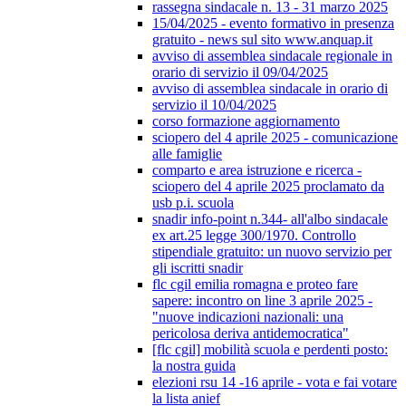
rassegna sindacale n. 13 - 31 marzo 2025
15/04/2025 - evento formativo in presenza
gratuito - news sul sito www.anquap.it
avviso di assemblea sindacale regionale in
orario di servizio il 09/04/2025
avviso di assemblea sindacale in orario di
servizio il 10/04/2025
corso formazione aggiornamento
sciopero del 4 aprile 2025 - comunicazione
alle famiglie
comparto e area istruzione e ricerca -
sciopero del 4 aprile 2025 proclamato da
usb p.i. scuola
snadir info-point n.344- all'albo sindacale
ex art.25 legge 300/1970. Controllo
stipendiale gratuito: un nuovo servizio per
gli iscritti snadir
flc cgil emilia romagna e proteo fare
sapere: incontro on line 3 aprile 2025 -
"nuove indicazioni nazionali: una
pericolosa deriva antidemocratica"
[flc cgil] mobilità scuola e perdenti posto:
la nostra guida
elezioni rsu 14 -16 aprile - vota e fai votare
la lista anief