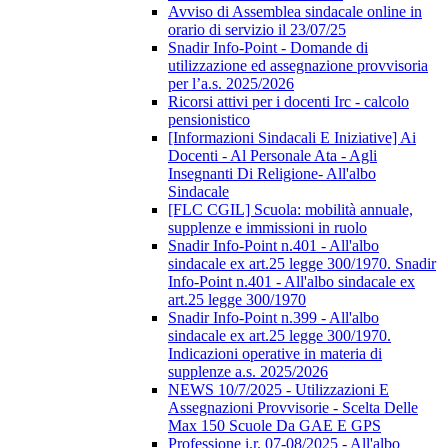
Avviso di Assemblea sindacale online in
orario di servizio il 23/07/25
Snadir Info-Point - Domande di
utilizzazione ed assegnazione provvisoria
per l’a.s. 2025/2026
Ricorsi attivi per i docenti Irc - calcolo
pensionistico
[Informazioni Sindacali E Iniziative] Ai
Docenti - Al Personale Ata - Agli
Insegnanti Di Religione- All'albo
Sindacale
[FLC CGIL] Scuola: mobilità annuale,
supplenze e immissioni in ruolo
Snadir Info-Point n.401 - All'albo
sindacale ex art.25 legge 300/1970. Snadir
Info-Point n.401 - All'albo sindacale ex
art.25 legge 300/1970
Snadir Info-Point n.399 - All'albo
sindacale ex art.25 legge 300/1970.
Indicazioni operative in materia di
supplenze a.s. 2025/2026
NEWS 10/7/2025 - Utilizzazioni E
Assegnazioni Provvisorie - Scelta Delle
Max 150 Scuole Da GAE E GPS
Professione i.r. 07-08/2025 - All'albo