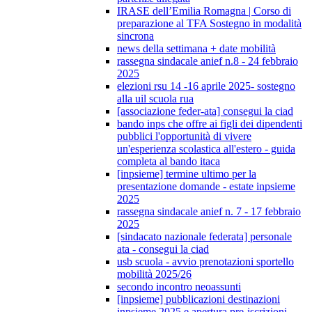
IRASE dell’Emilia Romagna | Corso di
preparazione al TFA Sostegno in modalità
sincrona
news della settimana + date mobilità
rassegna sindacale anief n.8 - 24 febbraio
2025
elezioni rsu 14 -16 aprile 2025- sostegno
alla uil scuola rua
[associazione feder-ata] consegui la ciad
bando inps che offre ai figli dei dipendenti
pubblici l'opportunità di vivere
un'esperienza scolastica all'estero - guida
completa al bando itaca
[inpsieme] termine ultimo per la
presentazione domande - estate inpsieme
2025
rassegna sindacale anief n. 7 - 17 febbraio
2025
[sindacato nazionale federata] personale
ata - consegui la ciad
usb scuola - avvio prenotazioni sportello
mobilità 2025/26
secondo incontro neoassunti
[inpsieme] pubblicazioni destinazioni
inpsieme 2025 e apertura pre-iscrizioni