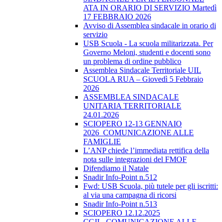
ATA IN ORARIO DI SERVIZIO Martedì
17 FEBBRAIO 2026
Avviso di Assemblea sindacale in orario di
servizio
USB Scuola - La scuola militarizzata. Per
Governo Meloni, studenti e docenti sono
un problema di ordine pubblico
Assemblea Sindacale Territoriale UIL
SCUOLA RUA – Giovedì 5 Febbraio
2026
ASSEMBLEA SINDACALE
UNITARIA TERRITORIALE
24.01.2026
SCIOPERO 12-13 GENNAIO
2026_COMUNICAZIONE ALLE
FAMIGLIE
L’ANP chiede l’immediata rettifica della
nota sulle integrazioni del FMOF
Difendiamo il Natale
Snadir Info-Point n.512
Fwd: USB Scuola, più tutele per gli iscritti:
al via una campagna di ricorsi
Snadir Info-Point n.513
SCIOPERO 12.12.2025
CGIL_COMUNICAZIONE ALLE