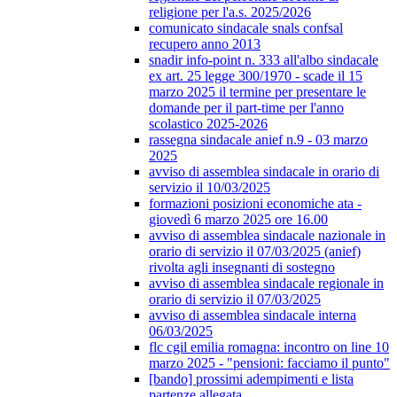
religione per l'a.s. 2025/2026
comunicato sindacale snals confsal
recupero anno 2013
snadir info-point n. 333 all'albo sindacale
ex art. 25 legge 300/1970 - scade il 15
marzo 2025 il termine per presentare le
domande per il part-time per l'anno
scolastico 2025-2026
rassegna sindacale anief n.9 - 03 marzo
2025
avviso di assemblea sindacale in orario di
servizio il 10/03/2025
formazioni posizioni economiche ata -
giovedì 6 marzo 2025 ore 16.00
avviso di assemblea sindacale nazionale in
orario di servizio il 07/03/2025 (anief)
rivolta agli insegnanti di sostegno
avviso di assemblea sindacale regionale in
orario di servizio il 07/03/2025
avviso di assemblea sindacale interna
06/03/2025
flc cgil emilia romagna: incontro on line 10
marzo 2025 - "pensioni: facciamo il punto"
[bando] prossimi adempimenti e lista
partenze allegata