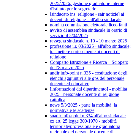
2025/2026, gestione graduatorie interne
d'istituto per le segreterie
[sindacato ins. religione - sair notizie] ai
docenti di religione - all'albo sindacale
nomina commissione elettorale liceo fanti
avviso di assemblea sindacale in orario di
servizio il 2/04/2025
rassegna sindacale n. 10 - 10 marzo 2025
professione i.r. 03/2025 - all'albo sindacale;
trasmettere cortesemente ai docenti di
religione
Comparto Istruzione e Ricerca – Sciopero
dell’8 marzo 2025
andir info-point n.335 - costituzione degli
elenchi aggiuntivi alle gps del personale
docente ed educativo
[informazioni dal dipartimento] - mobilità
2025 - personale docente di religione
cattolica
news 5/3/2025 - parte la mobilità, la
normativa e le scadenze
snadir info-point n.334 all'albo sindacale
ex art. 25 legge 300/1970 - mobilità
territoriale/professionale e graduatoria
regionale del personale docente di