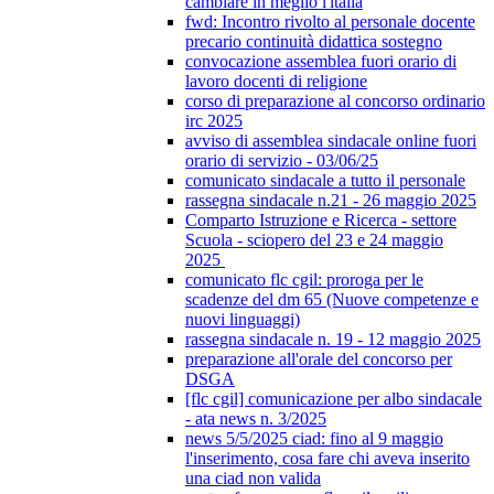
cambiare in meglio l'italia
fwd: Incontro rivolto al personale docente
precario continuità didattica sostegno
convocazione assemblea fuori orario di
lavoro docenti di religione
corso di preparazione al concorso ordinario
irc 2025
avviso di assemblea sindacale online fuori
orario di servizio - 03/06/25
comunicato sindacale a tutto il personale
rassegna sindacale n.21 - 26 maggio 2025
Comparto Istruzione e Ricerca - settore
Scuola - sciopero del 23 e 24 maggio
2025
comunicato flc cgil: proroga per le
scadenze del dm 65 (Nuove competenze e
nuovi linguaggi)
rassegna sindacale n. 19 - 12 maggio 2025
preparazione all'orale del concorso per
DSGA
[flc cgil] comunicazione per albo sindacale
- ata news n. 3/2025
news 5/5/2025 ciad: fino al 9 maggio
l'inserimento, cosa fare chi aveva inserito
una ciad non valida