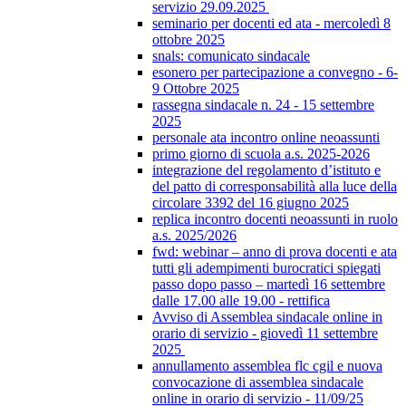
servizio 29.09.2025
seminario per docenti ed ata - mercoledì 8
ottobre 2025
snals: comunicato sindacale
esonero per partecipazione a convegno - 6-
9 Ottobre 2025
rassegna sindacale n. 24 - 15 settembre
2025
personale ata incontro online neoassunti
primo giorno di scuola a.s. 2025-2026
integrazione del regolamento d’istituto e
del patto di corresponsabilità alla luce della
circolare 3392 del 16 giugno 2025
replica incontro docenti neoassunti in ruolo
a.s. 2025/2026
fwd: webinar – anno di prova docenti e ata
tutti gli adempimenti burocratici spiegati
passo dopo passo – martedì 16 settembre
dalle 17.00 alle 19.00 - rettifica
Avviso di Assemblea sindacale online in
orario di servizio - giovedì 11 settembre
2025
annullamento assemblea flc cgil e nuova
convocazione di assemblea sindacale
online in orario di servizio - 11/09/25