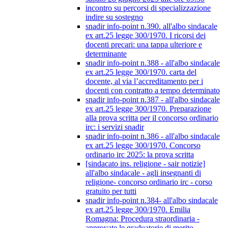
incontro su percorsi di specializzazione
indire su sostegno
snadir info-point n.390. all'albo sindacale
ex art.25 legge 300/1970. I ricorsi dei
docenti precari: una tappa ulteriore e
determinante
snadir info-point n.388 - all'albo sindacale
ex art.25 legge 300/1970. carta del
docente, al via l’accreditamento per i
docenti con contratto a tempo determinato
snadir info-point n.387 - all'albo sindacale
ex art.25 legge 300/1970. Preparazione
alla prova scritta per il concorso ordinario
irc: i servizi snadir
snadir info-point n.386 - all'albo sindacale
ex art.25 legge 300/1970. Concorso
ordinario irc 2025: la prova scritta
[sindacato ins. religione - sair notizie]
all'albo sindacale - agli insegnanti di
religione- concorso ordinario irc - corso
gratuito per tutti
snadir info-point n.384- all'albo sindacale
ex art.25 legge 300/1970. Emilia
Romagna: Procedura straordinaria -
approvate le graduatorie di merito