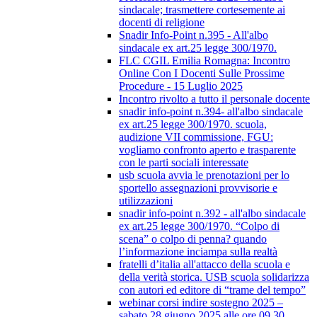
sindacale; trasmettere cortesemente ai
docenti di religione
Snadir Info-Point n.395 - All'albo
sindacale ex art.25 legge 300/1970.
FLC CGIL Emilia Romagna: Incontro
Online Con I Docenti Sulle Prossime
Procedure - 15 Luglio 2025
Incontro rivolto a tutto il personale docente
snadir info-point n.394- all'albo sindacale
ex art.25 legge 300/1970. scuola,
audizione VII commissione, FGU:
vogliamo confronto aperto e trasparente
con le parti sociali interessate
usb scuola avvia le prenotazioni per lo
sportello assegnazioni provvisorie e
utilizzazioni
snadir info-point n.392 - all'albo sindacale
ex art.25 legge 300/1970. “Colpo di
scena” o colpo di penna? quando
l’informazione inciampa sulla realtà
fratelli d’italia all'attacco della scuola e
della verità storica. USB scuola solidarizza
con autori ed editore di “trame del tempo”
webinar corsi indire sostegno 2025 –
sabato 28 giugno 2025 alle ore 09.30