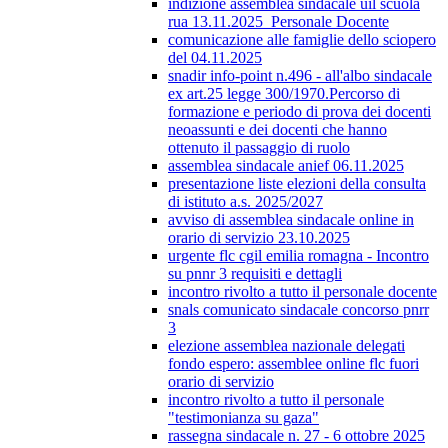
indizione assemblea sindacale uil scuola
rua 13.11.2025_Personale Docente
comunicazione alle famiglie dello sciopero
del 04.11.2025
snadir info-point n.496 - all'albo sindacale
ex art.25 legge 300/1970.Percorso di
formazione e periodo di prova dei docenti
neoassunti e dei docenti che hanno
ottenuto il passaggio di ruolo
assemblea sindacale anief 06.11.2025
presentazione liste elezioni della consulta
di istituto a.s. 2025/2027
avviso di assemblea sindacale online in
orario di servizio 23.10.2025
urgente flc cgil emilia romagna - Incontro
su pnnr 3 requisiti e dettagli
incontro rivolto a tutto il personale docente
snals comunicato sindacale concorso pnrr
3
elezione assemblea nazionale delegati
fondo espero: assemblee online flc fuori
orario di servizio
incontro rivolto a tutto il personale
"testimonianza su gaza"
rassegna sindacale n. 27 - 6 ottobre 2025