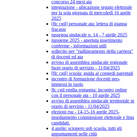
concorso 24 mesi ata
integrazione - ubicazione seggio elettorale
per la sola giornata di mercoledì 16 aprile
2025
[flc cgil] personale ata: lettera di gianna
fracassi
rassegna sindacale n. 14 - 7 aprile 2025
inpsieme 2025 - apertuta inserimento
conferme - informazioni utili
sollecito per "riallineamento della carriera"
di docenti ed ata
avviso di assemblea sindacale regionale
fuori orario di servizio - 11/04/2025
[flc cgil] scuola: guida ai congedi parentali
incontro di formazione docenti neo-
immessi in ruolo
flc cgil emilia romagna: incontro online
con il personale ata - 10 aprile 2025
avviso di assemblea sindacale territoriale in
orario di servizio - 11/04/2025
elezioni rsu - 14-15-16 aprile 2025-
insediamento commissione elettorale e lista
candidati.
4 aprile: sciopero usb scuola. tutti gli
appuntamenti nelle città