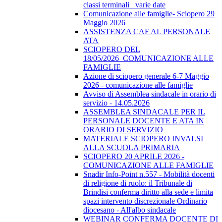
classi terminali_ varie date
Comunicazione alle famiglie- Sciopero 29
Maggio 2026
ASSISTENZA CAF AL PERSONALE
ATA
SCIOPERO DEL
18/05/2026_COMUNICAZIONE ALLE
FAMIGLIE
Azione di sciopero generale 6-7 Maggio
2026 - comunicazione alle famiglie
Avviso di Assemblea sindacale in orario di
servizio - 14.05.2026
ASSEMBLEA SINDACALE PER IL
PERSONALE DOCENTE E ATA IN
ORARIO DI SERVIZIO
MATERIALE SCIOPERO INVALSI
ALLA SCUOLA PRIMARIA
SCIOPERO 20 APRILE 2026 -
COMUNICAZIONE ALLE FAMIGLIE
Snadir Info-Point n.557 - Mobilità docenti
di religione di ruolo: il Tribunale di
Brindisi conferma diritto alla sede e limita
spazi intervento discrezionale Ordinario
diocesano - All'albo sindacale
WEBINAR CONFERMA DOCENTE DI