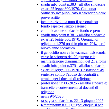
snadir info-point n.383 - all'albo sindacale
ex art.25 legge 300/1970. Concorso
ordinario Irc: pubblicato il calendario delle
prove scritte
incontro rivolto a tutto il personale su
fondo espero-silenzio assenso
comunicazione sindacale fondo espero
snadir info-point n.381 - all'albo sindacale
ex art.25 legge 300/1970. Organici di
religione: 1.276 posti in più nel 70% per il
nuovo anno scolastico
il genocidio non va in vacanza: usb scuola
verso lo sciopero del 20 giugno e la
manifestazione disarmiamoli del 21 a roma
snadir info-point n.375 - all'albo sindacale
ex art.25 legge 300/1970. Cassazione: 49
sentenze contro l’abuso dei contratti a
termine per i docenti di religione
professione i.r. 06/2025 - all'albo sindacale;
trasmettere cortesemente ai docenti di
religione
news 9/6/2025
rassegna sindacale n. 22 - 3 giugno 2025
Rreferendum 8 e 9 giugno: cinque sì per