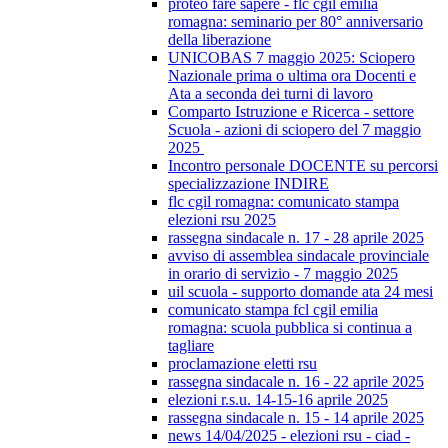
proteo fare sapere - flc cgil emilia
romagna: seminario per 80° anniversario
della liberazione
UNICOBAS 7 maggio 2025: Sciopero
Nazionale prima o ultima ora Docenti e
Ata a seconda dei turni di lavoro
Comparto Istruzione e Ricerca - settore
Scuola - azioni di sciopero del 7 maggio
2025
Incontro personale DOCENTE su percorsi
specializzazione INDIRE
flc cgil romagna: comunicato stampa
elezioni rsu 2025
rassegna sindacale n. 17 - 28 aprile 2025
avviso di assemblea sindacale provinciale
in orario di servizio - 7 maggio 2025
uil scuola - supporto domande ata 24 mesi
comunicato stampa fcl cgil emilia
romagna: scuola pubblica si continua a
tagliare
proclamazione eletti rsu
rassegna sindacale n. 16 - 22 aprile 2025
elezioni r.s.u. 14-15-16 aprile 2025
rassegna sindacale n. 15 - 14 aprile 2025
news 14/04/2025 - elezioni rsu - ciad -