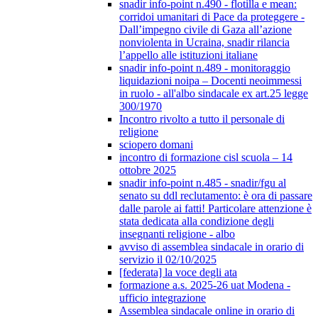
snadir info-point n.490 - flotilla e mean:
corridoi umanitari di Pace da proteggere -
Dall’impegno civile di Gaza all’azione
nonviolenta in Ucraina, snadir rilancia
l’appello alle istituzioni italiane
snadir info-point n.489 - monitoraggio
liquidazioni noipa – Docenti neoimmessi
in ruolo - all'albo sindacale ex art.25 legge
300/1970
Incontro rivolto a tutto il personale di
religione
sciopero domani
incontro di formazione cisl scuola – 14
ottobre 2025
snadir info-point n.485 - snadir/fgu al
senato su ddl reclutamento: è ora di passare
dalle parole ai fatti! Particolare attenzione è
stata dedicata alla condizione degli
insegnanti religione - albo
avviso di assemblea sindacale in orario di
servizio il 02/10/2025
[federata] la voce degli ata
formazione a.s. 2025-26 uat Modena -
ufficio integrazione
Assemblea sindacale online in orario di