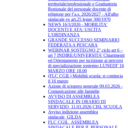
territoriale/professionale e Graduatoria
Regionale del personale docente di
religione per l’a.s. 2026/2027 - All'albo
sindacale ex art.25 legge 300/1970
NEWS 16/3/2026 - MOBILITA'
DOCENTI E ATA: USCITA
L'ORDINANZA
GRANDE SUCCESSO SEMINARIO
FEDERATA A PESCARA
WEBINAR SOSTEGNO 2° ciclo art 6 –
art 7 INDIRE/UNIVERSITA’ Chiarimenti
ed Orientamento per iscrizione ai percorsi
di specializzazione sostegno LUNEDI’ 16
MARZO ORE 18.00
(FLC CGIL) Mobilità scuola: si comincia
il 16 marzo
Azione di sciopero generale 09.03.2026 -
Comunicazione alle famiglie
AVVISO DI ASSEMBLEA
SINDACALE IN ORARIO DI
SERVIZIO_11.03.2026 CISL SCUOLA
Avviso indizione assemblea
sindacale_GILDA
FLC CGIL_ASSEMBLEA
SINDACALE PER IL PERSONALE