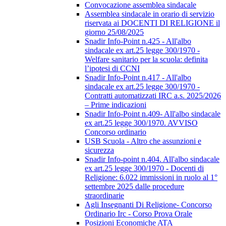
Convocazione assemblea sindacale
Assemblea sindacale in orario di servizio
riservata ai DOCENTI DI RELIGIONE il
giorno 25/08/2025
Snadir Info-Point n.425 - All'albo
sindacale ex art.25 legge 300/1970 -
Welfare sanitario per la scuola: definita
l’ipotesi di CCNI
Snadir Info-Point n.417 - All'albo
sindacale ex art.25 legge 300/1970 -
Contratti automatizzati IRC a.s. 2025/2026
– Prime indicazioni
Snadir Info-Point n.409- All'albo sindacale
ex art.25 legge 300/1970. AVVISO
Concorso ordinario
USB Scuola - Altro che assunzioni e
sicurezza
Snadir Info-point n.404. All'albo sindacale
ex art.25 legge 300/1970 - Docenti di
Religione: 6.022 immissioni in ruolo al 1°
settembre 2025 dalle procedure
straordinarie
Agli Insegnanti Di Religione- Concorso
Ordinario Irc - Corso Prova Orale
Posizioni Economiche ATA