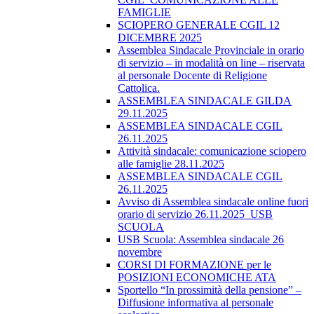
FAMIGLIE
SCIOPERO GENERALE CGIL 12
DICEMBRE 2025
Assemblea Sindacale Provinciale in orario
di servizio – in modalità on line – riservata
al personale Docente di Religione
Cattolica.
ASSEMBLEA SINDACALE GILDA
29.11.2025
ASSEMBLEA SINDACALE CGIL
26.11.2025
Attività sindacale: comunicazione sciopero
alle famiglie 28.11.2025
ASSEMBLEA SINDACALE CGIL
26.11.2025
Avviso di Assemblea sindacale online fuori
orario di servizio 26.11.2025_USB
SCUOLA
USB Scuola: Assemblea sindacale 26
novembre
CORSI DI FORMAZIONE per le
POSIZIONI ECONOMICHE ATA
Sportello “In prossimità della pensione” –
Diffusione informativa al personale