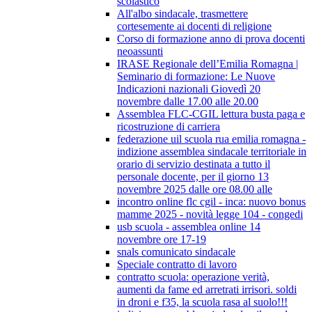
scolastico
All'albo sindacale, trasmettere
cortesemente ai docenti di religione
Corso di formazione anno di prova docenti
neoassunti
IRASE Regionale dell’Emilia Romagna |
Seminario di formazione: Le Nuove
Indicazioni nazionali Giovedì 20
novembre dalle 17.00 alle 20.00
Assemblea FLC-CGIL lettura busta paga e
ricostruzione di carriera
federazione uil scuola rua emilia romagna -
indizione assemblea sindacale territoriale in
orario di servizio destinata a tutto il
personale docente, per il giorno 13
novembre 2025 dalle ore 08.00 alle
incontro online flc cgil - inca: nuovo bonus
mamme 2025 - novità legge 104 - congedi
usb scuola - assemblea online 14
novembre ore 17-19
snals comunicato sindacale
Speciale contratto di lavoro
contratto scuola: operazione verità,
aumenti da fame ed arretrati irrisori. soldi
in droni e f35, la scuola rasa al suolo!!!