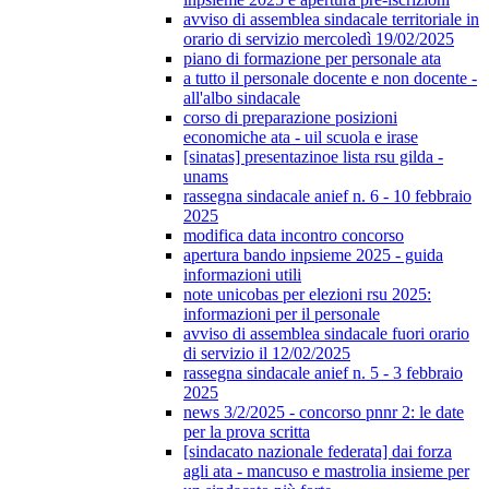
avviso di assemblea sindacale territoriale in
orario di servizio mercoledì 19/02/2025
piano di formazione per personale ata
a tutto il personale docente e non docente -
all'albo sindacale
corso di preparazione posizioni
economiche ata - uil scuola e irase
[sinatas] presentazinoe lista rsu gilda -
unams
rassegna sindacale anief n. 6 - 10 febbraio
2025
modifica data incontro concorso
apertura bando inpsieme 2025 - guida
informazioni utili
note unicobas per elezioni rsu 2025:
informazioni per il personale
avviso di assemblea sindacale fuori orario
di servizio il 12/02/2025
rassegna sindacale anief n. 5 - 3 febbraio
2025
news 3/2/2025 - concorso pnnr 2: le date
per la prova scritta
[sindacato nazionale federata] dai forza
agli ata - mancuso e mastrolia insieme per