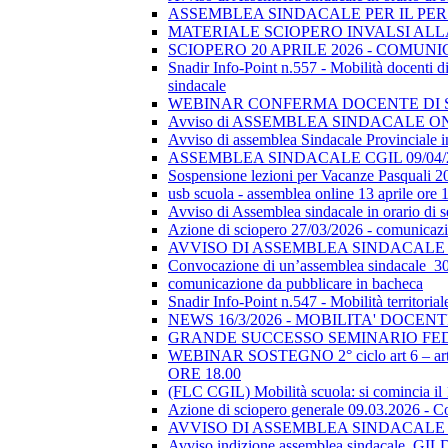
ASSEMBLEA SINDACALE PER IL PER
MATERIALE SCIOPERO INVALSI AL
SCIOPERO 20 APRILE 2026 - COMUN
Snadir Info-Point n.557 - Mobilità docenti di 
sindacale
WEBINAR CONFERMA DOCENTE DI SOSTEGN
Avviso di ASSEMBLEA SINDACALE ON
Avviso di assemblea Sindacale Provinciale in
ASSEMBLEA SINDACALE CGIL 09/04/
Sospensione lezioni per Vacanze Pasquali 2
usb scuola - assemblea online 13 aprile ore 
Avviso di Assemblea sindacale in orario di
Azione di sciopero 27/03/2026 - comunicazio
AVVISO DI ASSEMBLEA SINDACALE I
Convocazione di un’assemblea sindacale_
comunicazione da pubblicare in bacheca
Snadir Info-Point n.547 - Mobilità territoria
NEWS 16/3/2026 - MOBILITA' DOCEN
GRANDE SUCCESSO SEMINARIO FE
WEBINAR SOSTEGNO 2° ciclo art 6 – art 7
ORE 18.00
(FLC CGIL) Mobilità scuola: si comincia il
Azione di sciopero generale 09.03.2026 - C
AVVISO DI ASSEMBLEA SINDACALE I
Avviso indizione assemblea sindacale_GI