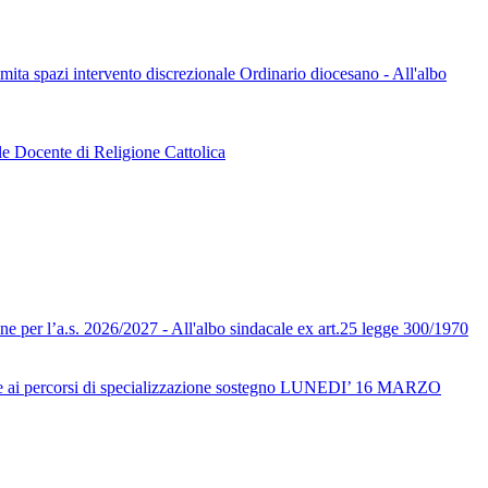
limita spazi intervento discrezionale Ordinario diocesano - All'albo
le Docente di Religione Cattolica
one per l’a.s. 2026/2027 - All'albo sindacale ex art.25 legge 300/1970
ai percorsi di specializzazione sostegno LUNEDI’ 16 MARZO