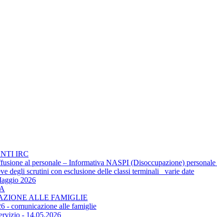
NTI IRC
 diffusione al personale – Informativa NASPI (Disoccupazione) personale
 degli scrutini con esclusione delle classi terminali_ varie date
Maggio 2026
TA
CAZIONE ALLE FAMIGLIE
6 - comunicazione alle famiglie
ervizio - 14.05.2026