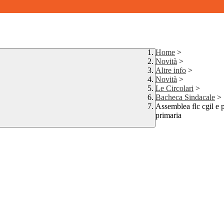
Home
>
Novità
>
Altre info
>
Novità
>
Le Circolari
>
Bacheca Sindacale
>
Assemblea flc cgil e p
primaria