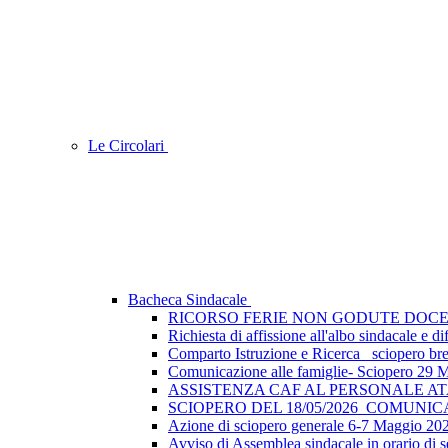
Le Circolari
Bacheca Sindacale
RICORSO FERIE NON GODUTE DOCE
Richiesta di affissione all'albo sindacale e
Comparto Istruzione e Ricerca_ sciopero breve
Comunicazione alle famiglie- Sciopero 29 
ASSISTENZA CAF AL PERSONALE A
SCIOPERO DEL 18/05/2026_COMUNI
Azione di sciopero generale 6-7 Maggio 202
Avviso di Assemblea sindacale in orario di s