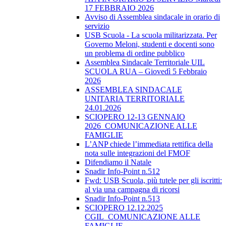
17 FEBBRAIO 2026
Avviso di Assemblea sindacale in orario di
servizio
USB Scuola - La scuola militarizzata. Per
Governo Meloni, studenti e docenti sono
un problema di ordine pubblico
Assemblea Sindacale Territoriale UIL
SCUOLA RUA – Giovedì 5 Febbraio
2026
ASSEMBLEA SINDACALE
UNITARIA TERRITORIALE
24.01.2026
SCIOPERO 12-13 GENNAIO
2026_COMUNICAZIONE ALLE
FAMIGLIE
L’ANP chiede l’immediata rettifica della
nota sulle integrazioni del FMOF
Difendiamo il Natale
Snadir Info-Point n.512
Fwd: USB Scuola, più tutele per gli iscritti:
al via una campagna di ricorsi
Snadir Info-Point n.513
SCIOPERO 12.12.2025
CGIL_COMUNICAZIONE ALLE
FAMIGLIE