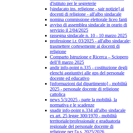
d'istituto per le segreterie
[sindacato ins. religione - sair notizie] ai
docenti di religione - all'albo sindacale
nomina commissione elettorale liceo fanti
avviso di assemblea sindacale in orario di
servizio il 2/04/2025
rassegna sindacale n. 10 - 10 marzo 2025
professione i.r. 03/2025 - all'albo sindacale;
trasmettere cortesemente ai docenti di
religione
Comparto Istruzione e Ricerca – Sciopero
dell’8 marzo 2025
andir info-point n.335 - costituzione degli
elenchi aggiuntivi alle gps del personale
docente ed educativo
[informazioni dal dipartimento] - mobilità
2025 - personale docente di religione
cattolica
news 5/3/2025 - parte la mobilità, la
normativa e le scadenze
snadir info-point n.334 all'albo sindacale
ex art. 25 legge 300/1970 - mobilità
territoriale/professionale e graduatoria
regionale del personale docente di
religione per l'a.s. 2025/2026