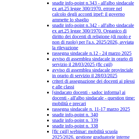
snadir info-point n.343 - all'albo sindacale
ex art.25 legge 300/1970. errore nel
calcolo degli acconti irpef: il governo
ammette lo sbaglio
snadir info-point n.342 - all'albo sindacale
ex art.25 legge 300/1970. Organico di
diritto dei docenti di religione (di ruolo e
non di ruolo) per l'a.s. 2025/2026, avviata
la rilevazione
rassegna sindacale n.12 - 24 marzo 2025
avviso di assemblea sindacale in orario di
servizio il 28/03/2025 (flc cgil)
avviso di assemblea sindacale provinciale
in orario di servizio il 28/03/2025
criteri di assegnazione dei docenti ai plessi
e alle classi
[sindacato docenti - sadoc informa] ai
docenti - all'albo sindacale - question time:
mobilità e precari
rassegna sindacale n. 11-17 marzo 2025
snadir info-point n. 340
snadir info-point n. 339
snadir info-point n. 338
[flc cgil] webinar: mobilità scuola
2025/2026, gestione graduatorie interne