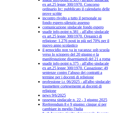
ex art.25 legge 300/1970. Concorso
ordinario Irc: pubblicato il calendario delle
prove scritte
incontro rivolto a tutto il personale su
fondo espero-silenzio assenso
comunicazione sindacale fondo espero
snadir info-point n.381 - all'albo sindacale
ex art.25 legge 300/1970. Organici di
religione: 1.276 posti in più nel 70% per il
nuovo anno scolastico
il genocidio non va in vacanza: usb scuola
verso lo sciopero del 20 giugno e la
manifestazione disarmiamoli del 21 a roma
snadir info-point n.375 - all'albo sindacale
ex art.25 legge 300/1970. Cassazione: 49
sentenze contro l’abuso dei contratti a
termine per i docenti di religione
professione i.r. 06/2025 - all'albo sindacale;
trasmettere cortesemente ai docenti di
religione
news 9/6/2025
rassegna sindacale n. 22 - 3 giugno 2025
Rreferendum 8 e 9 giugno: cinque sì per
cambiare in meglio l'italia