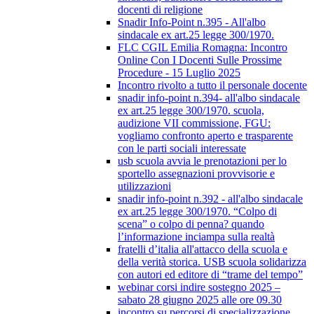
docenti di religione
Snadir Info-Point n.395 - All'albo
sindacale ex art.25 legge 300/1970.
FLC CGIL Emilia Romagna: Incontro
Online Con I Docenti Sulle Prossime
Procedure - 15 Luglio 2025
Incontro rivolto a tutto il personale docente
snadir info-point n.394- all'albo sindacale
ex art.25 legge 300/1970. scuola,
audizione VII commissione, FGU:
vogliamo confronto aperto e trasparente
con le parti sociali interessate
usb scuola avvia le prenotazioni per lo
sportello assegnazioni provvisorie e
utilizzazioni
snadir info-point n.392 - all'albo sindacale
ex art.25 legge 300/1970. “Colpo di
scena” o colpo di penna? quando
l’informazione inciampa sulla realtà
fratelli d’italia all'attacco della scuola e
della verità storica. USB scuola solidarizza
con autori ed editore di “trame del tempo”
webinar corsi indire sostegno 2025 –
sabato 28 giugno 2025 alle ore 09.30
incontro su percorsi di specializzazione