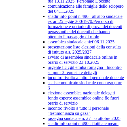
rua 13.11.2025_Personale Docente
comunicazione alle famiglie dello sciopero
del 04.11.2025
snadir info-point n.496 - all'albo sindacale
ex art.25 legge 300/1970.Percorso di
formazione e periodo di prova dei docenti
neoassunti e dei docenti che hanno
ottenuto il passaggio di ruolo
assemblea sindacale anief 06.11.2025
presentazione liste elezioni della consulta
di istituto a.s. 2025/2027
avviso di assemblea sindacale online in
orario di servizio 23.10.2025
urgente flc cgil emilia romagna - Incontro
su pnnr 3 requisiti e dettagli
incontro rivolto a tutto il personale docente
snals comunicato sindacale concorso pnrr
3
elezione assemblea nazionale delegati
fondo espero: assemblee online flc fuori
orario di servizio
incontro rivolto a tutto il personale
"testimonianza su gaza"
rassegna sindacale n. 27 - 6 ottobre 2025
snadir info-point n.490 - flotilla e mean: