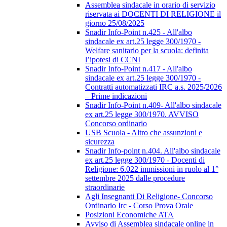
Assemblea sindacale in orario di servizio
riservata ai DOCENTI DI RELIGIONE il
giorno 25/08/2025
Snadir Info-Point n.425 - All'albo
sindacale ex art.25 legge 300/1970 -
Welfare sanitario per la scuola: definita
l’ipotesi di CCNI
Snadir Info-Point n.417 - All'albo
sindacale ex art.25 legge 300/1970 -
Contratti automatizzati IRC a.s. 2025/2026
– Prime indicazioni
Snadir Info-Point n.409- All'albo sindacale
ex art.25 legge 300/1970. AVVISO
Concorso ordinario
USB Scuola - Altro che assunzioni e
sicurezza
Snadir Info-point n.404. All'albo sindacale
ex art.25 legge 300/1970 - Docenti di
Religione: 6.022 immissioni in ruolo al 1°
settembre 2025 dalle procedure
straordinarie
Agli Insegnanti Di Religione- Concorso
Ordinario Irc - Corso Prova Orale
Posizioni Economiche ATA
Avviso di Assemblea sindacale online in