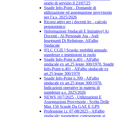
orario di servizio il 23/07/25
Snadir Info-Point - Domande di
utilizzazione ed assegnazione provvisoria
per l’a.s. 2025/2026
Ricorsi attivi per i docenti Irc - calcolo
pensionistico
[Informazioni Sindacali E Iniziative] Ai
Docenti - Al Personale Ata - Agli
Insegnanti Di Religione- All'albo
Sindacale
[FLC CGIL] Scuola: mobilità annuale,
supplenze e immissioni in ruolo
Snadir Info-Point n.401 - All'albo
sindacale ex art.25 legge 300/1970. Snadir
Info-Point n.401 - All'albo sindacale ex
art.25 legge 300/1970
Snadir Info-Point n.399 - All'albo
sindacale ex art.25 legge 300/1970.
Indicazioni operative in materia di
supplenze a.s. 2025/2026
NEWS 10/7/2025 - Utilizzazioni E
Assegnazioni Provvisorie - Scelta Delle
Max 150 Scuole Da GAE E GPS
Professione i.r. 07-08/2025 - All'albo
sindacale; trasmettere cortesemente ai