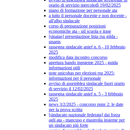
orario di servizio mercoledì 19/02/2025
piano di formazione per personale ata
a tutto il personale docente e non docente -
all'albo sindacale
corso di preparazione posizioni
economiche ata - uil scuola e irase
[sinatas] presentazinoe lista rsu gilda -
unams
rassegna sindacale anief n. 6 - 10 febbraio
2025
modifica data incontro concorso
apertura bando inpsieme 2025 - guida
informazioni utili
note unicobas per elezioni rsu 2025:
informazioni per il personale
avviso di assemblea sindacale fuori orario
di servizio il 12/02/2025
rassegna sindacale anief n. 5 - 3 febbraio
2025
news 3/2/2025 - concorso pnnr 2: le date
per la prova scritta
[sindacato nazionale federata] dai forza
agli ata - mancuso e mastrolia insieme per
un sindacato più forte