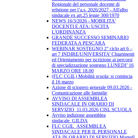
Regionale del personale docente di
religione per l’a.s. 2026/2027 - All'albo
sindacale ex art.25 legge 300/1970
NEWS 16/3/2026 - MOBILITA'
DOCENTI E ATA: USCITA
L'ORDINANZA
GRANDE SUCCESSO SEMINARIO
FEDERATA A PESCARA
WEBINAR SOSTEGNO 2° ciclo art 6 –
art 7 INDIRE/UNIVERSITA’ Chiarimenti
ed Orientamento per iscrizione ai percorsi
di specializzazione sostegno LUNEDI’ 16
MARZO ORE 18.00
(FLC CGIL) Mobilità scuola: si comincia
il 16 marzo
Azione di sciopero generale 09.03.2026 -
Comunicazione alle famiglie
AVVISO DI ASSEMBLEA
SINDACALE IN ORARIO DI
SERVIZIO_11.03.2026 CISL SCUOLA
Avviso indizione assemblea
sindacale_GILDA
FLC CGIL_ASSEMBLEA
SINDACALE PER IL PERSONALE
ATA IN ORARIO DI SERVIZIO Martedì