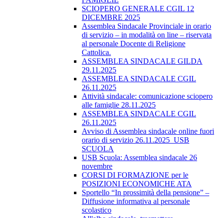
SCIOPERO GENERALE CGIL 12
DICEMBRE 2025
Assemblea Sindacale Provinciale in orario
di servizio – in modalità on line – riservata
al personale Docente di Religione
Cattolica.
ASSEMBLEA SINDACALE GILDA
29.11.2025
ASSEMBLEA SINDACALE CGIL
26.11.2025
Attività sindacale: comunicazione sciopero
alle famiglie 28.11.2025
ASSEMBLEA SINDACALE CGIL
26.11.2025
Avviso di Assemblea sindacale online fuori
orario di servizio 26.11.2025_USB
SCUOLA
USB Scuola: Assemblea sindacale 26
novembre
CORSI DI FORMAZIONE per le
POSIZIONI ECONOMICHE ATA
Sportello “In prossimità della pensione” –
Diffusione informativa al personale
scolastico