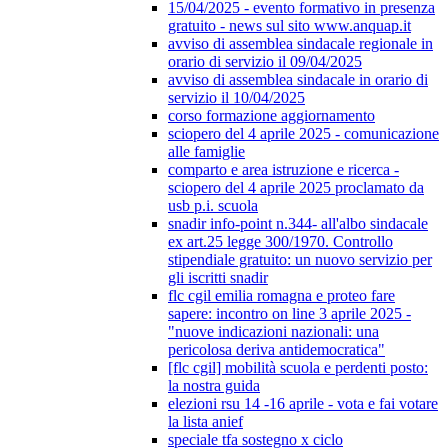
15/04/2025 - evento formativo in presenza
gratuito - news sul sito www.anquap.it
avviso di assemblea sindacale regionale in
orario di servizio il 09/04/2025
avviso di assemblea sindacale in orario di
servizio il 10/04/2025
corso formazione aggiornamento
sciopero del 4 aprile 2025 - comunicazione
alle famiglie
comparto e area istruzione e ricerca -
sciopero del 4 aprile 2025 proclamato da
usb p.i. scuola
snadir info-point n.344- all'albo sindacale
ex art.25 legge 300/1970. Controllo
stipendiale gratuito: un nuovo servizio per
gli iscritti snadir
flc cgil emilia romagna e proteo fare
sapere: incontro on line 3 aprile 2025 -
"nuove indicazioni nazionali: una
pericolosa deriva antidemocratica"
[flc cgil] mobilità scuola e perdenti posto:
la nostra guida
elezioni rsu 14 -16 aprile - vota e fai votare
la lista anief
speciale tfa sostegno x ciclo