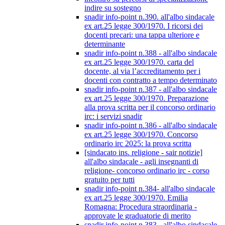
indire su sostegno
snadir info-point n.390. all'albo sindacale
ex art.25 legge 300/1970. I ricorsi dei
docenti precari: una tappa ulteriore e
determinante
snadir info-point n.388 - all'albo sindacale
ex art.25 legge 300/1970. carta del
docente, al via l’accreditamento per i
docenti con contratto a tempo determinato
snadir info-point n.387 - all'albo sindacale
ex art.25 legge 300/1970. Preparazione
alla prova scritta per il concorso ordinario
irc: i servizi snadir
snadir info-point n.386 - all'albo sindacale
ex art.25 legge 300/1970. Concorso
ordinario irc 2025: la prova scritta
[sindacato ins. religione - sair notizie]
all'albo sindacale - agli insegnanti di
religione- concorso ordinario irc - corso
gratuito per tutti
snadir info-point n.384- all'albo sindacale
ex art.25 legge 300/1970. Emilia
Romagna: Procedura straordinaria -
approvate le graduatorie di merito
snadir info-point n.383 - all'albo sindacale