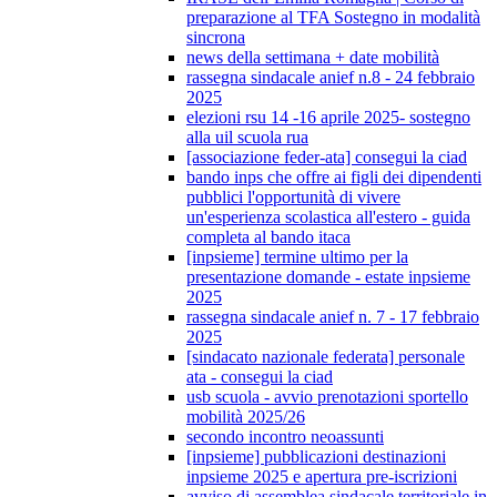
preparazione al TFA Sostegno in modalità
sincrona
news della settimana + date mobilità
rassegna sindacale anief n.8 - 24 febbraio
2025
elezioni rsu 14 -16 aprile 2025- sostegno
alla uil scuola rua
[associazione feder-ata] consegui la ciad
bando inps che offre ai figli dei dipendenti
pubblici l'opportunità di vivere
un'esperienza scolastica all'estero - guida
completa al bando itaca
[inpsieme] termine ultimo per la
presentazione domande - estate inpsieme
2025
rassegna sindacale anief n. 7 - 17 febbraio
2025
[sindacato nazionale federata] personale
ata - consegui la ciad
usb scuola - avvio prenotazioni sportello
mobilità 2025/26
secondo incontro neoassunti
[inpsieme] pubblicazioni destinazioni
inpsieme 2025 e apertura pre-iscrizioni
avviso di assemblea sindacale territoriale in