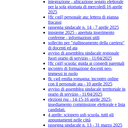
integrazione - ubicazione seggio elettorale
per la sola giornata di mercoledì 16 aprile
2025
[flc cgil] personale ata: lettera di gianna
fracassi
rassegna sindacale n. 14 - 7 aprile 2025
inpsieme 2025 - apertuta inserimento
conferme - informazioni utili
sollecito per "riallineamento della carriera"
di docenti ed ata
avviso di assemblea sindacale regionale
fuori orario di servizio - 11/04/2025
[flc cgil] scuola: guida ai congedi parentali
incontro di formazione docenti neo-
immessi in ruolo
flc cgil emilia romagna: incontro online
con il personale ata - 10 aprile 2025
avviso di assemblea sindacale territoriale in
orario di servizio - 11/04/2025
elezioni rsu - 14-15-16 aprile 2025-
insediamento commissione elettorale e lista
candidati.
4 aprile: sciopero usb scuola. tutti gli
appuntamenti nelle città
rassegna sindacale n. 13 - 31 marzo 2025