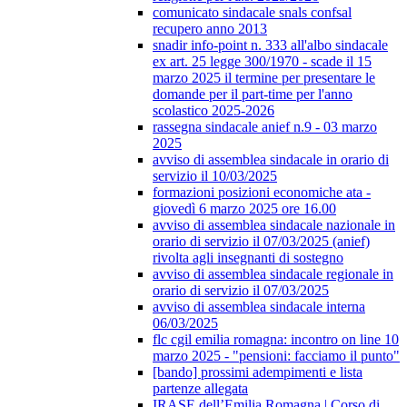
comunicato sindacale snals confsal
recupero anno 2013
snadir info-point n. 333 all'albo sindacale
ex art. 25 legge 300/1970 - scade il 15
marzo 2025 il termine per presentare le
domande per il part-time per l'anno
scolastico 2025-2026
rassegna sindacale anief n.9 - 03 marzo
2025
avviso di assemblea sindacale in orario di
servizio il 10/03/2025
formazioni posizioni economiche ata -
giovedì 6 marzo 2025 ore 16.00
avviso di assemblea sindacale nazionale in
orario di servizio il 07/03/2025 (anief)
rivolta agli insegnanti di sostegno
avviso di assemblea sindacale regionale in
orario di servizio il 07/03/2025
avviso di assemblea sindacale interna
06/03/2025
flc cgil emilia romagna: incontro on line 10
marzo 2025 - "pensioni: facciamo il punto"
[bando] prossimi adempimenti e lista
partenze allegata
IRASE dell’Emilia Romagna | Corso di