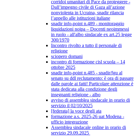
corridoi umanitari di Pace da proteggere -
Dall’impegno civile di Gaza all’azione
nonviolenta in Ucraina, snadir rilancia
l’appello alle istituzioni italiane
snadir info-point n.489 - monitoraggio
liquidazioni noipa – Docenti neoimmessi
in ruolo - all'albo sindacale ex art.25 legge
300/1970
Incontro rivolto a tutto il personale di
religione
sciopero domani
incontro di formazione cisl scuola – 14
ottobre 2025
snadir info-point n.485 - snadir/fgu al
senato su ddl reclutamento: è ora di passare
dalle parole ai fatti! Particolare attenzione è
stata dedicata alla condizione degli
insegnanti religione - albo
avviso di assemblea sindacale in orario di
servizio il 02/10/2025
[federata] la voce degli ata
formazione a.s. 2025-26 uat Modena -
ufficio integrazione
Assemblea sindacale online in orario di
servizio 29.09.2025