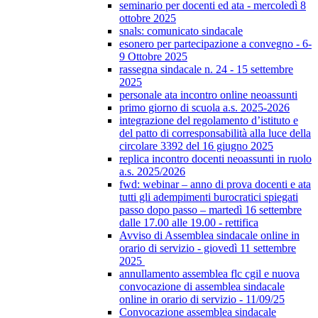
seminario per docenti ed ata - mercoledì 8
ottobre 2025
snals: comunicato sindacale
esonero per partecipazione a convegno - 6-
9 Ottobre 2025
rassegna sindacale n. 24 - 15 settembre
2025
personale ata incontro online neoassunti
primo giorno di scuola a.s. 2025-2026
integrazione del regolamento d’istituto e
del patto di corresponsabilità alla luce della
circolare 3392 del 16 giugno 2025
replica incontro docenti neoassunti in ruolo
a.s. 2025/2026
fwd: webinar – anno di prova docenti e ata
tutti gli adempimenti burocratici spiegati
passo dopo passo – martedì 16 settembre
dalle 17.00 alle 19.00 - rettifica
Avviso di Assemblea sindacale online in
orario di servizio - giovedì 11 settembre
2025
annullamento assemblea flc cgil e nuova
convocazione di assemblea sindacale
online in orario di servizio - 11/09/25
Convocazione assemblea sindacale