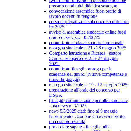
fwd: Incontro rivolto al personale docente
precario continuità didattica sostegno
convocazione assemblea fuori orario di
lavoro docenti di religione
corso di preparazione al concorso ordinario
irc 2025
avviso di assemblea sindacale online fuori
orario di servizio - 03/06/25
comunicato sindacale a tutto il personale
rassegna sindacale n.21 - 26 maggio 2025
Comparto Istruzione e Ricerca - settore
Scuola - sciopero del 23 e 24 maggio
2025
comunicato flc cgil: proroga per le
scadenze del dm 65 (Nuove competenze e
nuovi linguaggi)
rassegna sindacale n. 19 - 12 maggio 2025
preparazione all'orale del concorso per
DSGA
[flc cgil] comunicazione per albo sindacale
- ata news n. 3/2025
news 5/5/2025 ciad: fino al 9 maggio
l'inserimento, cosa fare chi aveva inserito
una ciad non valida
proteo fare sapere - flc cgil emilia