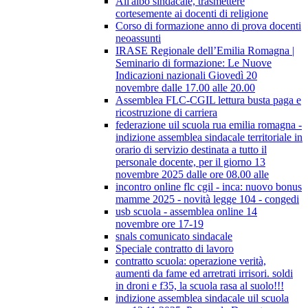
All'albo sindacale, trasmettere
cortesemente ai docenti di religione
Corso di formazione anno di prova docenti
neoassunti
IRASE Regionale dell’Emilia Romagna |
Seminario di formazione: Le Nuove
Indicazioni nazionali Giovedì 20
novembre dalle 17.00 alle 20.00
Assemblea FLC-CGIL lettura busta paga e
ricostruzione di carriera
federazione uil scuola rua emilia romagna -
indizione assemblea sindacale territoriale in
orario di servizio destinata a tutto il
personale docente, per il giorno 13
novembre 2025 dalle ore 08.00 alle
incontro online flc cgil - inca: nuovo bonus
mamme 2025 - novità legge 104 - congedi
usb scuola - assemblea online 14
novembre ore 17-19
snals comunicato sindacale
Speciale contratto di lavoro
contratto scuola: operazione verità,
aumenti da fame ed arretrati irrisori. soldi
in droni e f35, la scuola rasa al suolo!!!
indizione assemblea sindacale uil scuola