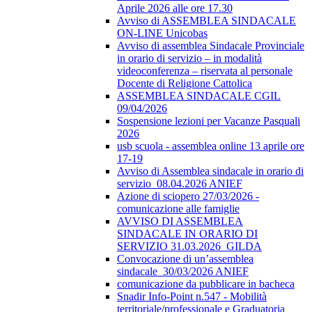
Aprile 2026 alle ore 17.30
Avviso di ASSEMBLEA SINDACALE
ON-LINE Unicobas
Avviso di assemblea Sindacale Provinciale
in orario di servizio – in modalità
videoconferenza – riservata al personale
Docente di Religione Cattolica
ASSEMBLEA SINDACALE CGIL
09/04/2026
Sospensione lezioni per Vacanze Pasquali
2026
usb scuola - assemblea online 13 aprile ore
17-19
Avviso di Assemblea sindacale in orario di
servizio_08.04.2026 ANIEF
Azione di sciopero 27/03/2026 -
comunicazione alle famiglie
AVVISO DI ASSEMBLEA
SINDACALE IN ORARIO DI
SERVIZIO 31.03.2026_GILDA
Convocazione di un’assemblea
sindacale_30/03/2026 ANIEF
comunicazione da pubblicare in bacheca
Snadir Info-Point n.547 - Mobilità
territoriale/professionale e Graduatoria