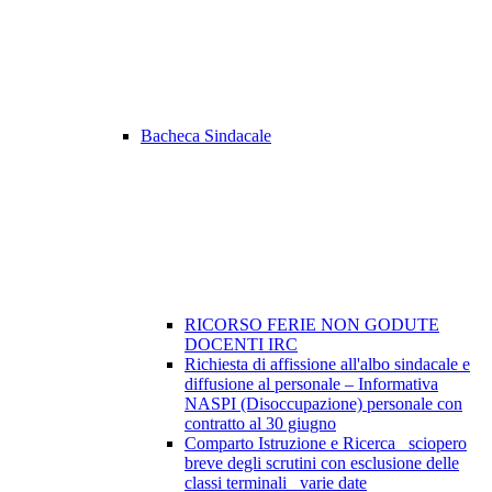
Bacheca Sindacale
RICORSO FERIE NON GODUTE
DOCENTI IRC
Richiesta di affissione all'albo sindacale e
diffusione al personale – Informativa
NASPI (Disoccupazione) personale con
contratto al 30 giugno
Comparto Istruzione e Ricerca_ sciopero
breve degli scrutini con esclusione delle
classi terminali_ varie date