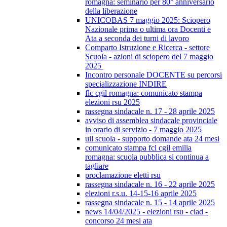
romagna: seminario per 80° anniversario
della liberazione
UNICOBAS 7 maggio 2025: Sciopero
Nazionale prima o ultima ora Docenti e
Ata a seconda dei turni di lavoro
Comparto Istruzione e Ricerca - settore
Scuola - azioni di sciopero del 7 maggio
2025
Incontro personale DOCENTE su percorsi
specializzazione INDIRE
flc cgil romagna: comunicato stampa
elezioni rsu 2025
rassegna sindacale n. 17 - 28 aprile 2025
avviso di assemblea sindacale provinciale
in orario di servizio - 7 maggio 2025
uil scuola - supporto domande ata 24 mesi
comunicato stampa fcl cgil emilia
romagna: scuola pubblica si continua a
tagliare
proclamazione eletti rsu
rassegna sindacale n. 16 - 22 aprile 2025
elezioni r.s.u. 14-15-16 aprile 2025
rassegna sindacale n. 15 - 14 aprile 2025
news 14/04/2025 - elezioni rsu - ciad -
concorso 24 mesi ata