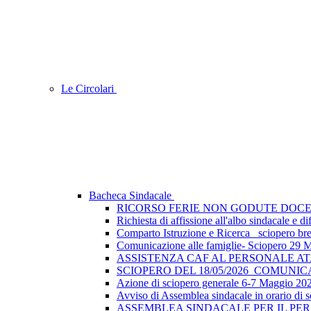
Le Circolari
Bacheca Sindacale
RICORSO FERIE NON GODUTE DOCE
Richiesta di affissione all'albo sindacale e
Comparto Istruzione e Ricerca_ sciopero breve
Comunicazione alle famiglie- Sciopero 29 
ASSISTENZA CAF AL PERSONALE A
SCIOPERO DEL 18/05/2026_COMUNI
Azione di sciopero generale 6-7 Maggio 202
Avviso di Assemblea sindacale in orario di s
ASSEMBLEA SINDACALE PER IL PER