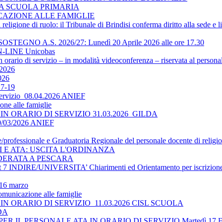
LA SCUOLA PRIMARIA
ICAZIONE ALLE FAMIGLIE
religione di ruolo: il Tribunale di Brindisi conferma diritto alla sede e 
O A.S. 2026/27: Lunedì 20 Aprile 2026 alle ore 17.30
-LINE Unicobas
 orario di servizio – in modalità videoconferenza – riservata al persona
2026
026
17-19
 servizio_08.04.2026 ANIEF
ne alle famiglie
N ORARIO DI SERVIZIO 31.03.2026_GILDA
30/03/2026 ANIEF
le/professionale e Graduatoria Regionale del personale docente di religi
TI E ATA: USCITA L'ORDINANZA
DERATA A PESCARA
 INDIRE/UNIVERSITA’ Chiarimenti ed Orientamento per iscrizione 
 16 marzo
omunicazione alle famiglie
N ORARIO DI SERVIZIO_11.03.2026 CISL SCUOLA
LDA
 IL PERSONALE ATA IN ORARIO DI SERVIZIO Martedì 17 