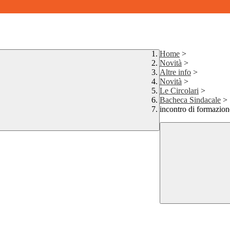
Home
>
Novità
>
Altre info
>
Novità
>
Le Circolari
>
Bacheca Sindacale
>
incontro di formazio