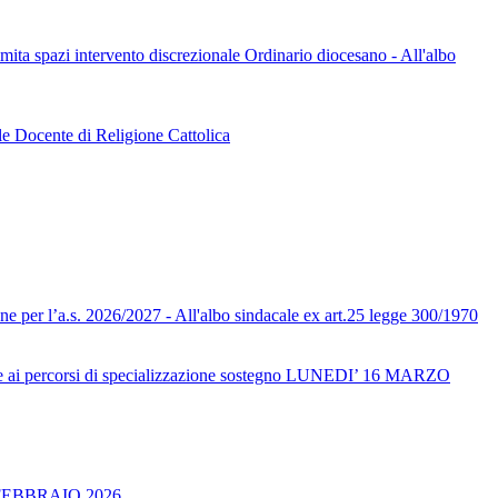
limita spazi intervento discrezionale Ordinario diocesano - All'albo
le Docente di Religione Cattolica
one per l’a.s. 2026/2027 - All'albo sindacale ex art.25 legge 300/1970
ai percorsi di specializzazione sostegno LUNEDI’ 16 MARZO
FEBBRAIO 2026