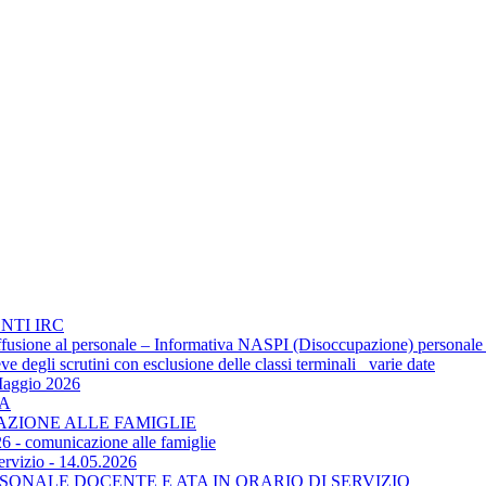
NTI IRC
 diffusione al personale – Informativa NASPI (Disoccupazione) personale
 degli scrutini con esclusione delle classi terminali_ varie date
Maggio 2026
TA
CAZIONE ALLE FAMIGLIE
6 - comunicazione alle famiglie
ervizio - 14.05.2026
SONALE DOCENTE E ATA IN ORARIO DI SERVIZIO