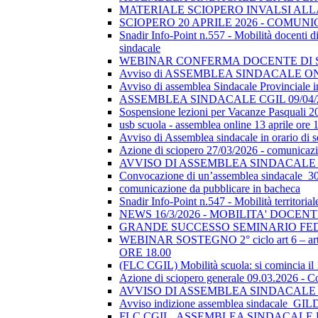
MATERIALE SCIOPERO INVALSI AL
SCIOPERO 20 APRILE 2026 - COMUN
Snadir Info-Point n.557 - Mobilità docenti di 
sindacale
WEBINAR CONFERMA DOCENTE DI SOSTEGN
Avviso di ASSEMBLEA SINDACALE ON
Avviso di assemblea Sindacale Provinciale in
ASSEMBLEA SINDACALE CGIL 09/04/
Sospensione lezioni per Vacanze Pasquali 2
usb scuola - assemblea online 13 aprile ore 
Avviso di Assemblea sindacale in orario di
Azione di sciopero 27/03/2026 - comunicazio
AVVISO DI ASSEMBLEA SINDACALE I
Convocazione di un’assemblea sindacale_
comunicazione da pubblicare in bacheca
Snadir Info-Point n.547 - Mobilità territoria
NEWS 16/3/2026 - MOBILITA' DOCEN
GRANDE SUCCESSO SEMINARIO FE
WEBINAR SOSTEGNO 2° ciclo art 6 – art 7
ORE 18.00
(FLC CGIL) Mobilità scuola: si comincia il
Azione di sciopero generale 09.03.2026 - C
AVVISO DI ASSEMBLEA SINDACALE I
Avviso indizione assemblea sindacale_GI
FLC CGIL_ASSEMBLEA SINDACALE PER