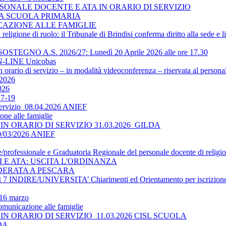
SONALE DOCENTE E ATA IN ORARIO DI SERVIZIO
LA SCUOLA PRIMARIA
ICAZIONE ALLE FAMIGLIE
religione di ruolo: il Tribunale di Brindisi conferma diritto alla sede e 
O A.S. 2026/27: Lunedì 20 Aprile 2026 alle ore 17.30
-LINE Unicobas
 orario di servizio – in modalità videoconferenza – riservata al persona
2026
026
17-19
 servizio_08.04.2026 ANIEF
ne alle famiglie
N ORARIO DI SERVIZIO 31.03.2026_GILDA
30/03/2026 ANIEF
le/professionale e Graduatoria Regionale del personale docente di religi
TI E ATA: USCITA L'ORDINANZA
DERATA A PESCARA
 INDIRE/UNIVERSITA’ Chiarimenti ed Orientamento per iscrizione 
 16 marzo
omunicazione alle famiglie
N ORARIO DI SERVIZIO_11.03.2026 CISL SCUOLA
LDA