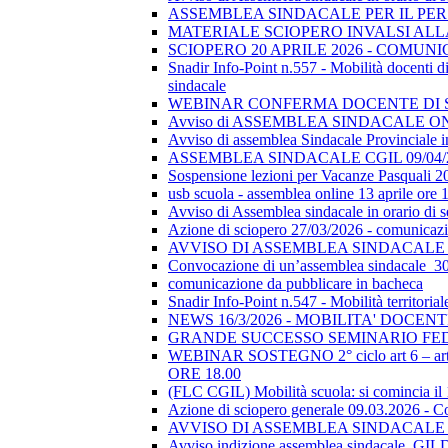
ASSEMBLEA SINDACALE PER IL PER
MATERIALE SCIOPERO INVALSI AL
SCIOPERO 20 APRILE 2026 - COMUN
Snadir Info-Point n.557 - Mobilità docenti di 
sindacale
WEBINAR CONFERMA DOCENTE DI SOSTEGN
Avviso di ASSEMBLEA SINDACALE ON
Avviso di assemblea Sindacale Provinciale in
ASSEMBLEA SINDACALE CGIL 09/04/
Sospensione lezioni per Vacanze Pasquali 2
usb scuola - assemblea online 13 aprile ore 
Avviso di Assemblea sindacale in orario di
Azione di sciopero 27/03/2026 - comunicazio
AVVISO DI ASSEMBLEA SINDACALE I
Convocazione di un’assemblea sindacale_
comunicazione da pubblicare in bacheca
Snadir Info-Point n.547 - Mobilità territoria
NEWS 16/3/2026 - MOBILITA' DOCEN
GRANDE SUCCESSO SEMINARIO FE
WEBINAR SOSTEGNO 2° ciclo art 6 – art 7
ORE 18.00
(FLC CGIL) Mobilità scuola: si comincia il
Azione di sciopero generale 09.03.2026 - C
AVVISO DI ASSEMBLEA SINDACALE I
Avviso indizione assemblea sindacale_GI