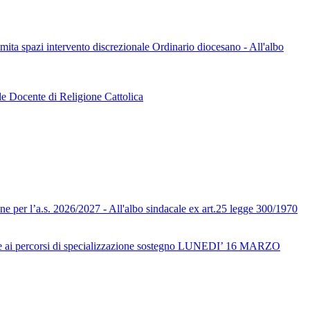
limita spazi intervento discrezionale Ordinario diocesano - All'albo
le Docente di Religione Cattolica
one per l’a.s. 2026/2027 - All'albo sindacale ex art.25 legge 300/1970
ai percorsi di specializzazione sostegno LUNEDI’ 16 MARZO