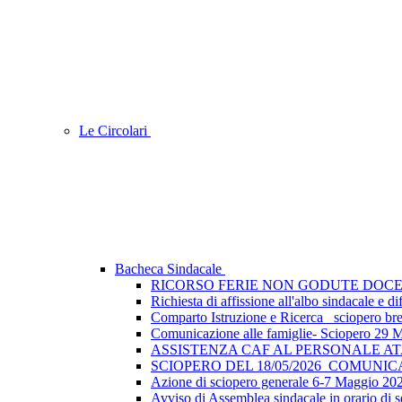
Le Circolari
Bacheca Sindacale
RICORSO FERIE NON GODUTE DOCE
Richiesta di affissione all'albo sindacale e
Comparto Istruzione e Ricerca_ sciopero breve
Comunicazione alle famiglie- Sciopero 29 
ASSISTENZA CAF AL PERSONALE A
SCIOPERO DEL 18/05/2026_COMUNI
Azione di sciopero generale 6-7 Maggio 202
Avviso di Assemblea sindacale in orario di s