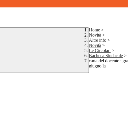
Home
>
Novità
>
Altre info
>
Novità
>
Le Circolari
>
Bacheca Sindacale
>
carta del docente : gr
giugno la