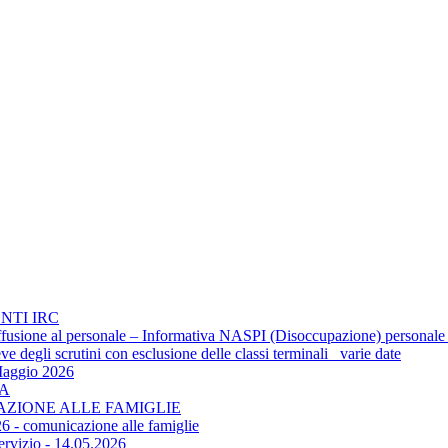
NTI IRC
 diffusione al personale – Informativa NASPI (Disoccupazione) personale
 degli scrutini con esclusione delle classi terminali_ varie date
Maggio 2026
TA
CAZIONE ALLE FAMIGLIE
6 - comunicazione alle famiglie
ervizio - 14.05.2026