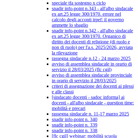
speciale tfa sostegno x ciclo
snadir info-point n.343 - all'albo sindacale
ex art.25 legge 300/1970. errore nel
calcolo degli acconti irpef: il governo
ammette lo sbaglio
snadir info-point n.342 - all'albo sindacale
ex art.25 legge 300/1970. Organico di
diritto dei docenti di religione (di ruolo e
non di ruolo) per l'a.s. 2025/2026, avviata
la rilevazione
rassegna sindacale n.12 - 24 marzo 2025
avviso di assemblea sindacale in orario di
servizio il 28/03/2025 (flc cgil)
avviso di assemblea sindacale provinciale
in orario di servizio il 28/03/2025
criteri di assegnazione dei docenti ai plessi
e alle classi
[sindacato docenti - sadoc informa] ai
docenti - all'albo sindacale - question time:
mobilità e precari
rassegna sindacale n. 11-17 marzo 2025
snadir info-point n. 340
snadir info-point n. 339
snadir info-point n. 338
[flc cgil] webinar: mobilità scuola