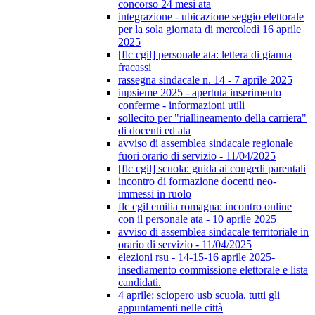
concorso 24 mesi ata
integrazione - ubicazione seggio elettorale
per la sola giornata di mercoledì 16 aprile
2025
[flc cgil] personale ata: lettera di gianna
fracassi
rassegna sindacale n. 14 - 7 aprile 2025
inpsieme 2025 - apertuta inserimento
conferme - informazioni utili
sollecito per "riallineamento della carriera"
di docenti ed ata
avviso di assemblea sindacale regionale
fuori orario di servizio - 11/04/2025
[flc cgil] scuola: guida ai congedi parentali
incontro di formazione docenti neo-
immessi in ruolo
flc cgil emilia romagna: incontro online
con il personale ata - 10 aprile 2025
avviso di assemblea sindacale territoriale in
orario di servizio - 11/04/2025
elezioni rsu - 14-15-16 aprile 2025-
insediamento commissione elettorale e lista
candidati.
4 aprile: sciopero usb scuola. tutti gli
appuntamenti nelle città