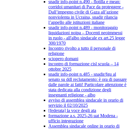
snadir info-point n.490 - flotilla e mean:
corridoi umanitari di Pace da proteggere -
Dall’impegno civile di Gaza all’azione
nonviolenta in Ucraina, snadir rilancia
l’appello alle istituzioni italiane
snadir info-point n.489 - monitoraggio
liquidazioni noipa – Docenti neoimmessi
in ruolo - all'albo sindacale ex art.25 legge
300/1970
Incontro rivolto a tutto il personale di
religione
sciopero domani
incontro di formazione cisl scuola – 14
ottobre 2025
snadir info-point n.485 - snadir/fgu al
senato su ddl reclutamento: è ora di passare
dalle parole ai fatti! Particolare attenzione è
stata dedicata alla condizione degli
insegnanti religione - albo
avviso di assemblea sindacale in orario di
servizio il 02/10/2025
[federata] la voce degli ata
formazione a.s. 2025-26 uat Modena -
ufficio integrazione
Assemblea sindacale online in orario di