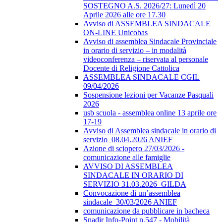
SOSTEGNO A.S. 2026/27: Lunedì 20
Aprile 2026 alle ore 17.30
Avviso di ASSEMBLEA SINDACALE
ON-LINE Unicobas
Avviso di assemblea Sindacale Provinciale
in orario di servizio – in modalità
videoconferenza – riservata al personale
Docente di Religione Cattolica
ASSEMBLEA SINDACALE CGIL
09/04/2026
Sospensione lezioni per Vacanze Pasquali
2026
usb scuola - assemblea online 13 aprile ore
17-19
Avviso di Assemblea sindacale in orario di
servizio_08.04.2026 ANIEF
Azione di sciopero 27/03/2026 -
comunicazione alle famiglie
AVVISO DI ASSEMBLEA
SINDACALE IN ORARIO DI
SERVIZIO 31.03.2026_GILDA
Convocazione di un’assemblea
sindacale_30/03/2026 ANIEF
comunicazione da pubblicare in bacheca
Snadir Info-Point n.547 - Mobilità