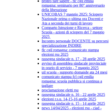
proteo fare sapere - flc cgil emilia
romagna: seminario per 80° anniversario
della liberazione
UNICOBAS 7 maggio 2025: Sciopero
Nazionale prima o ultima ora Docenti e
Ata a seconda dei turni di lavoro
Comparto Istruzione e Ricerca - settore
Scuola - azioni di sciopero del 7 maggio
2025
Incontro personale DOCENTE su percorsi
specializzazione INDIRE
flc cgil romagna: comunicato stampa
elezioni rsu 2025
rassegna sindacale n. 17 - 28 aprile 2025
avviso di assemblea sindacale provinciale
in orario di servizio - 7 maggio 2025
uil scuola - supporto domande ata 24 mesi
comunicato stampa fcl cgil emilia
romagna: scuola pubblica si continua a
tagliare
proclamazione eletti rsu
rassegna sindacale n. 16 - 22 aprile 2025
elezioni r.s.u. 14-15-16 aprile 2025
rassegna sindacale n. 15 - 14 aprile 2025
news 14/04/2025 - elezioni rsu - ciad -