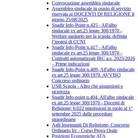
Convocazione assemblea sindacale
Assemblea sindacale in orario di servizio
riservata ai DOCENTI DI RELIGIONE il
giorno 25/08/2025
Snadir Info-Point n.425 - All'albo
sindacale ex art.25 legge 300/1970 -
Welfare sanitario per la scuola: definita
l’ipotesi di CCNI
Snadir Info-Point n.417 - All'albo
sindacale ex art.25 legge 300/1970 -
Contratti automatizzati IRC a.s. 2025/2026
– Prime indicazioni
Snadir Info-Point n.409- All'albo sindacale
ex art.25 legge 300/1970. AVVISO
Concorso ordinario
USB Scuola - Altro che assunzioni e
sicurezza
Snadir Info-point n.404. All'albo sindacale
ex art.25 legge 300/1970 - Docenti di
Religione: 6.022 immissioni in ruolo al 1°
settembre 2025 dalle procedure
straordinarie
Agli Insegnanti Di Religione- Concorso
Ordinario Irc - Corso Prova Orale
Posizioni Economiche ATA