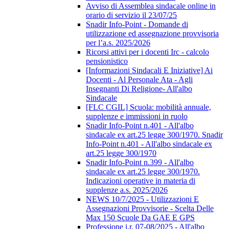
Avviso di Assemblea sindacale online in
orario di servizio il 23/07/25
Snadir Info-Point - Domande di
utilizzazione ed assegnazione provvisoria
per l’a.s. 2025/2026
Ricorsi attivi per i docenti Irc - calcolo
pensionistico
[Informazioni Sindacali E Iniziative] Ai
Docenti - Al Personale Ata - Agli
Insegnanti Di Religione- All'albo
Sindacale
[FLC CGIL] Scuola: mobilità annuale,
supplenze e immissioni in ruolo
Snadir Info-Point n.401 - All'albo
sindacale ex art.25 legge 300/1970. Snadir
Info-Point n.401 - All'albo sindacale ex
art.25 legge 300/1970
Snadir Info-Point n.399 - All'albo
sindacale ex art.25 legge 300/1970.
Indicazioni operative in materia di
supplenze a.s. 2025/2026
NEWS 10/7/2025 - Utilizzazioni E
Assegnazioni Provvisorie - Scelta Delle
Max 150 Scuole Da GAE E GPS
Professione i.r. 07-08/2025 - All'albo