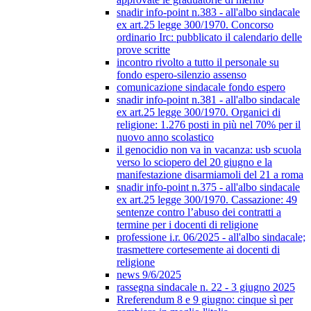
snadir info-point n.383 - all'albo sindacale
ex art.25 legge 300/1970. Concorso
ordinario Irc: pubblicato il calendario delle
prove scritte
incontro rivolto a tutto il personale su
fondo espero-silenzio assenso
comunicazione sindacale fondo espero
snadir info-point n.381 - all'albo sindacale
ex art.25 legge 300/1970. Organici di
religione: 1.276 posti in più nel 70% per il
nuovo anno scolastico
il genocidio non va in vacanza: usb scuola
verso lo sciopero del 20 giugno e la
manifestazione disarmiamoli del 21 a roma
snadir info-point n.375 - all'albo sindacale
ex art.25 legge 300/1970. Cassazione: 49
sentenze contro l’abuso dei contratti a
termine per i docenti di religione
professione i.r. 06/2025 - all'albo sindacale;
trasmettere cortesemente ai docenti di
religione
news 9/6/2025
rassegna sindacale n. 22 - 3 giugno 2025
Rreferendum 8 e 9 giugno: cinque sì per