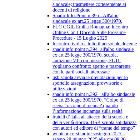
sindacale; trasmettere cortesemente ai
docenti di religione
Snadir Info-Point n.395 - All'albo
sindacale ex art.25 legge 300/1970.
FLC CGIL Emilia Romagna: Incontro
Online Con I Docenti Sulle Prossime
Procedure - 15 Luglio 2025
Incontro rivolto a tutto il personale docente
snadir info-point n.394- all'albo sindacale
ex art.25 legge 300/1970. scuola,
audizione VII commissione, FGU:
vogliamo confronto aperto e trasparente
con le parti sociali interessate
usb scuola avvia le prenotazioni per lo
sportello assegnazioni provvisorie e
utilizzazioni
snadir info-point n.392 - all'albo sindacale
ex art.25 legge 300/1970. “Colpo di
scena” o colpo di penna? quando
l’informazione inciampa sulla realtà
fratelli d’italia all'attacco della scuola e
della verità storica. USB scuola solidarizza
con autori ed editore di “trame del tempo”
webinar corsi indire sostegno 2025 –
sabato 28 giugno 2025 alle ore 09.30