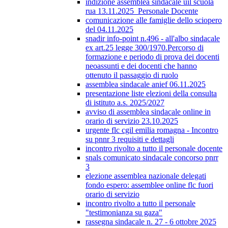
indizione assemblea sindacale uil scuola
rua 13.11.2025_Personale Docente
comunicazione alle famiglie dello sciopero
del 04.11.2025
snadir info-point n.496 - all'albo sindacale
ex art.25 legge 300/1970.Percorso di
formazione e periodo di prova dei docenti
neoassunti e dei docenti che hanno
ottenuto il passaggio di ruolo
assemblea sindacale anief 06.11.2025
presentazione liste elezioni della consulta
di istituto a.s. 2025/2027
avviso di assemblea sindacale online in
orario di servizio 23.10.2025
urgente flc cgil emilia romagna - Incontro
su pnnr 3 requisiti e dettagli
incontro rivolto a tutto il personale docente
snals comunicato sindacale concorso pnrr
3
elezione assemblea nazionale delegati
fondo espero: assemblee online flc fuori
orario di servizio
incontro rivolto a tutto il personale
"testimonianza su gaza"
rassegna sindacale n. 27 - 6 ottobre 2025