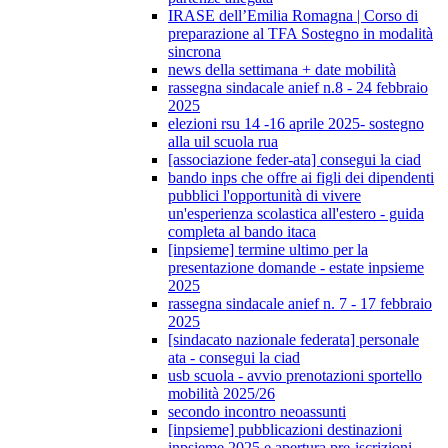
IRASE dell’Emilia Romagna | Corso di
preparazione al TFA Sostegno in modalità
sincrona
news della settimana + date mobilità
rassegna sindacale anief n.8 - 24 febbraio
2025
elezioni rsu 14 -16 aprile 2025- sostegno
alla uil scuola rua
[associazione feder-ata] consegui la ciad
bando inps che offre ai figli dei dipendenti
pubblici l'opportunità di vivere
un'esperienza scolastica all'estero - guida
completa al bando itaca
[inpsieme] termine ultimo per la
presentazione domande - estate inpsieme
2025
rassegna sindacale anief n. 7 - 17 febbraio
2025
[sindacato nazionale federata] personale
ata - consegui la ciad
usb scuola - avvio prenotazioni sportello
mobilità 2025/26
secondo incontro neoassunti
[inpsieme] pubblicazioni destinazioni
inpsieme 2025 e apertura pre-iscrizioni