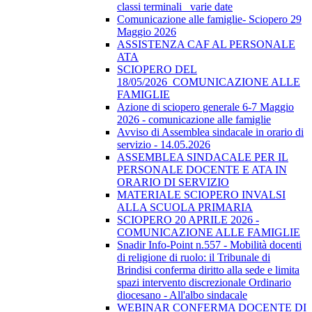
classi terminali_ varie date
Comunicazione alle famiglie- Sciopero 29
Maggio 2026
ASSISTENZA CAF AL PERSONALE
ATA
SCIOPERO DEL
18/05/2026_COMUNICAZIONE ALLE
FAMIGLIE
Azione di sciopero generale 6-7 Maggio
2026 - comunicazione alle famiglie
Avviso di Assemblea sindacale in orario di
servizio - 14.05.2026
ASSEMBLEA SINDACALE PER IL
PERSONALE DOCENTE E ATA IN
ORARIO DI SERVIZIO
MATERIALE SCIOPERO INVALSI
ALLA SCUOLA PRIMARIA
SCIOPERO 20 APRILE 2026 -
COMUNICAZIONE ALLE FAMIGLIE
Snadir Info-Point n.557 - Mobilità docenti
di religione di ruolo: il Tribunale di
Brindisi conferma diritto alla sede e limita
spazi intervento discrezionale Ordinario
diocesano - All'albo sindacale
WEBINAR CONFERMA DOCENTE DI