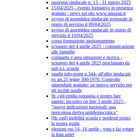
rassegna sindacale n. 13 - 31 marzo 2025
15/04/2025 - evento formativo in presenza
gratuito - news sul sito www.anquap.it
avviso di assemblea sindacale regionale in
orario di servizio il 09/04/2025
avviso di assemblea sindacale in orario di
servizio il 10/04/2025
corso formazione aggiornamento
sciopero del 4 aprile 2025 - comunicazione
alle famiglie
comparto e area istruzione e ricerca -
sciopero del 4 aprile 2025 proclamato da
usb p.i. scuola
snadir info-point n.344- all'albo sindacale
ex art.25 legge 300/1970. Controllo
stipendiale gratuito: un nuovo servizio per
gli iscritti snadir
flc cgil emilia romagna e proteo fare
sapere: incontro on line 3 aprile 2025 -
"nuove indicazioni nazionali: una
pericolosa deriva antidemocratica"
[flc cgil] mobilità scuola e perdenti posto:
la nostra guida
elezioni rsu 14 -16 aprile - vota e fai votare
la lista anief