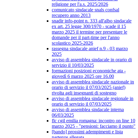
religione per l'a.s. 2025/2026
comunicato sindacale snals confsal
recupero anno 2013
snadir info-point n. 333 all'albo sindacale
ex art. 25 legge 300/1970 - scade il 15
marzo 2025 il termine per presentare le
domande per il part-time per l'anno
scolastico 2025-2026
rassegna sindacale anief n.9 - 03 marzo
2025
avviso di assemblea sindacale in orario di
servizio il 10/03/2025
formazioni posizioni economiche ata -
giovedì 6 marzo 2025 ore 16.00
avviso di assemblea sindacale nazionale in
orario di servizio il 07/03/2025 (anief)
rivolta agli insegnanti di sostegno
avviso di assemblea sindacale regionale in
orario di servizio il 07/03/2025
avviso di assemblea sindacale interna
06/03/2025
flc cgil emilia romagna: incontro on line 10
marzo 2025 - "pensioni: facciamo il punto"
[bando] prossimi adempimenti e lista
partenze allegata