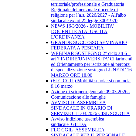
territoriale/professionale e Graduatoria
Regionale del personale docente di
religione per l’a.s. 2026/2027 - All'albo
sindacale ex art.25 legge 300/1970
NEWS 16/3/2026 - MOBILITA'
DOCENTI E ATA: USCITA
L'ORDINANZA
GRANDE SUCCESSO SEMINARIO
FEDERATA A PESCARA
WEBINAR SOSTEGNO 2° ciclo art 6 –
art 7 INDIRE/UNIVERSITA’ Chiarimenti
ed Orientamento per iscrizione ai percorsi
di specializzazione sostegno LUNEDI’ 16
MARZO ORE 18.00
(FLC CGIL) Mobilità scuola: si comincia
il 16 marzo
Azione di sciopero generale 09.03.2026 -
Comunicazione alle famiglie
AVVISO DI ASSEMBLEA
SINDACALE IN ORARIO DI
SERVIZIO_11.03.2026 CISL SCUOLA
Avviso indizione assemblea
sindacale_GILDA
FLC CGIL_ASSEMBLEA
SINDACALE PER IL PERSONALE