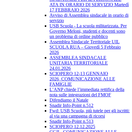
ATA IN ORARIO DI SERVIZIO Martedì
17 FEBBRAIO 2026
Avviso di Assemblea sindacale in orario di
servizio
USB Scuola - La scuola militarizzata. Per
Governo Meloni, studenti e docenti sono
un problema di ordine pubblico
Assemblea Sindacale Territoriale UIL
SCUOLA RUA – Giovedì 5 Febbraio
2026
ASSEMBLEA SINDACALE
UNITARIA TERRITORIALE
24.01.2026
SCIOPERO 12-13 GENNAIO
2026_COMUNICAZIONE ALLE
FAMIGLIE
L’ANP chiede l’immediata rettifica della
nota sulle integrazioni del FMOF
Difendiamo il Natale
Snadir Info-Point n.512
Fwd: USB Scuola, più tutele per gli iscritti:
al via una campagna di ricorsi
Snadir Info-Point n.513
SCIOPERO 12.12.2025
CGIL_COMUNICAZIONE ALLE