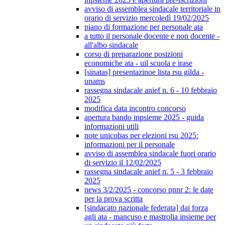
avviso di assemblea sindacale territoriale in
orario di servizio mercoledì 19/02/2025
piano di formazione per personale ata
a tutto il personale docente e non docente -
all'albo sindacale
corso di preparazione posizioni
economiche ata - uil scuola e irase
[sinatas] presentazinoe lista rsu gilda -
unams
rassegna sindacale anief n. 6 - 10 febbraio
2025
modifica data incontro concorso
apertura bando inpsieme 2025 - guida
informazioni utili
note unicobas per elezioni rsu 2025:
informazioni per il personale
avviso di assemblea sindacale fuori orario
di servizio il 12/02/2025
rassegna sindacale anief n. 5 - 3 febbraio
2025
news 3/2/2025 - concorso pnnr 2: le date
per la prova scritta
[sindacato nazionale federata] dai forza
agli ata - mancuso e mastrolia insieme per