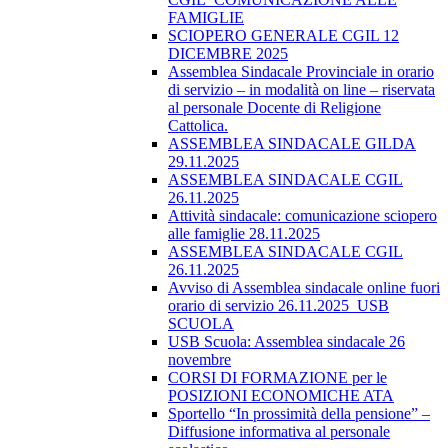
FAMIGLIE
SCIOPERO GENERALE CGIL 12
DICEMBRE 2025
Assemblea Sindacale Provinciale in orario
di servizio – in modalità on line – riservata
al personale Docente di Religione
Cattolica.
ASSEMBLEA SINDACALE GILDA
29.11.2025
ASSEMBLEA SINDACALE CGIL
26.11.2025
Attività sindacale: comunicazione sciopero
alle famiglie 28.11.2025
ASSEMBLEA SINDACALE CGIL
26.11.2025
Avviso di Assemblea sindacale online fuori
orario di servizio 26.11.2025_USB
SCUOLA
USB Scuola: Assemblea sindacale 26
novembre
CORSI DI FORMAZIONE per le
POSIZIONI ECONOMICHE ATA
Sportello “In prossimità della pensione” –
Diffusione informativa al personale