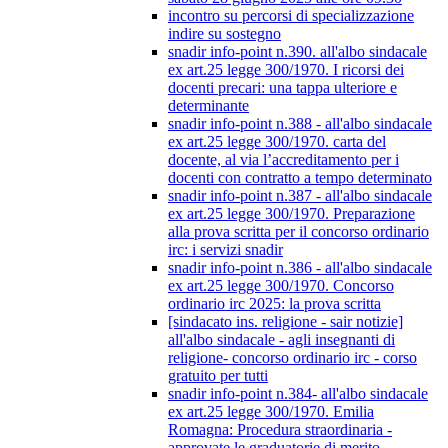
incontro su percorsi di specializzazione
indire su sostegno
snadir info-point n.390. all'albo sindacale
ex art.25 legge 300/1970. I ricorsi dei
docenti precari: una tappa ulteriore e
determinante
snadir info-point n.388 - all'albo sindacale
ex art.25 legge 300/1970. carta del
docente, al via l’accreditamento per i
docenti con contratto a tempo determinato
snadir info-point n.387 - all'albo sindacale
ex art.25 legge 300/1970. Preparazione
alla prova scritta per il concorso ordinario
irc: i servizi snadir
snadir info-point n.386 - all'albo sindacale
ex art.25 legge 300/1970. Concorso
ordinario irc 2025: la prova scritta
[sindacato ins. religione - sair notizie]
all'albo sindacale - agli insegnanti di
religione- concorso ordinario irc - corso
gratuito per tutti
snadir info-point n.384- all'albo sindacale
ex art.25 legge 300/1970. Emilia
Romagna: Procedura straordinaria -
approvate le graduatorie di merito