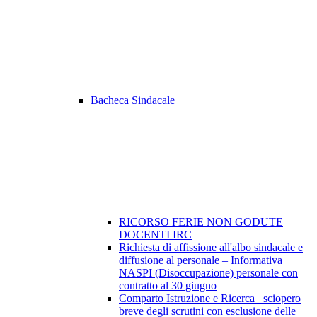
Bacheca Sindacale
RICORSO FERIE NON GODUTE
DOCENTI IRC
Richiesta di affissione all'albo sindacale e
diffusione al personale – Informativa
NASPI (Disoccupazione) personale con
contratto al 30 giugno
Comparto Istruzione e Ricerca_ sciopero
breve degli scrutini con esclusione delle