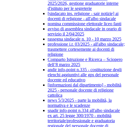
2025/2026, gestione graduatorie interne
d'istituto per le segreterie
[sindacato ins. religione - sair notizie] ai
docenti di religione - all'albo sindacale
nomina commissione elettorale liceo fanti
avviso di assemblea sindacale in orario di
servizio il 2/04/2025
rassegna sindacale n. 10 - 10 marzo 2025
professione i.r. 03/2025 - all'albo sindacale;
trasmettere cortesemente ai docenti di
religione
Comparto Istruzione e Ricerca – Sciopero
dell’8 marzo 2025
andir info-point n.335 - costituzione degli
elenchi aggiuntivi alle gps del personale
docente ed educativo
[informazioni dal dipartimento] - mobilità
2025 - personale docente di religione
cattolica
news 5/3/2025 - parte la mobilità, la
normativa e le scadenze
snadir info-point n.334 all'albo sindacale
ex art. 25 legge 300/1970 - mobilità
territoriale/professionale e graduatoria
regionale del personale docente di