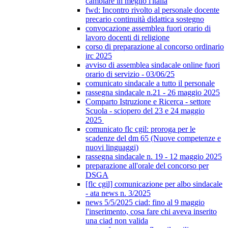
cambiare in meglio l'italia
fwd: Incontro rivolto al personale docente
precario continuità didattica sostegno
convocazione assemblea fuori orario di
lavoro docenti di religione
corso di preparazione al concorso ordinario
irc 2025
avviso di assemblea sindacale online fuori
orario di servizio - 03/06/25
comunicato sindacale a tutto il personale
rassegna sindacale n.21 - 26 maggio 2025
Comparto Istruzione e Ricerca - settore
Scuola - sciopero del 23 e 24 maggio
2025
comunicato flc cgil: proroga per le
scadenze del dm 65 (Nuove competenze e
nuovi linguaggi)
rassegna sindacale n. 19 - 12 maggio 2025
preparazione all'orale del concorso per
DSGA
[flc cgil] comunicazione per albo sindacale
- ata news n. 3/2025
news 5/5/2025 ciad: fino al 9 maggio
l'inserimento, cosa fare chi aveva inserito
una ciad non valida