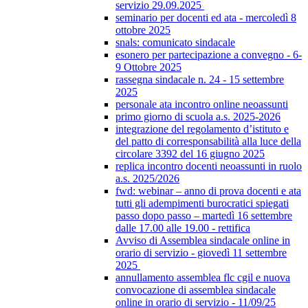
servizio 29.09.2025
seminario per docenti ed ata - mercoledì 8
ottobre 2025
snals: comunicato sindacale
esonero per partecipazione a convegno - 6-
9 Ottobre 2025
rassegna sindacale n. 24 - 15 settembre
2025
personale ata incontro online neoassunti
primo giorno di scuola a.s. 2025-2026
integrazione del regolamento d’istituto e
del patto di corresponsabilità alla luce della
circolare 3392 del 16 giugno 2025
replica incontro docenti neoassunti in ruolo
a.s. 2025/2026
fwd: webinar – anno di prova docenti e ata
tutti gli adempimenti burocratici spiegati
passo dopo passo – martedì 16 settembre
dalle 17.00 alle 19.00 - rettifica
Avviso di Assemblea sindacale online in
orario di servizio - giovedì 11 settembre
2025
annullamento assemblea flc cgil e nuova
convocazione di assemblea sindacale
online in orario di servizio - 11/09/25