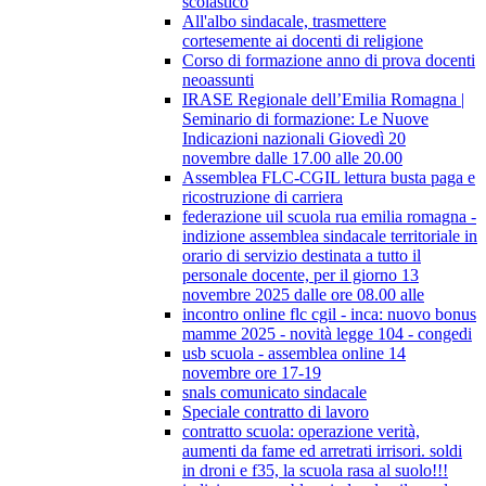
scolastico
All'albo sindacale, trasmettere
cortesemente ai docenti di religione
Corso di formazione anno di prova docenti
neoassunti
IRASE Regionale dell’Emilia Romagna |
Seminario di formazione: Le Nuove
Indicazioni nazionali Giovedì 20
novembre dalle 17.00 alle 20.00
Assemblea FLC-CGIL lettura busta paga e
ricostruzione di carriera
federazione uil scuola rua emilia romagna -
indizione assemblea sindacale territoriale in
orario di servizio destinata a tutto il
personale docente, per il giorno 13
novembre 2025 dalle ore 08.00 alle
incontro online flc cgil - inca: nuovo bonus
mamme 2025 - novità legge 104 - congedi
usb scuola - assemblea online 14
novembre ore 17-19
snals comunicato sindacale
Speciale contratto di lavoro
contratto scuola: operazione verità,
aumenti da fame ed arretrati irrisori. soldi
in droni e f35, la scuola rasa al suolo!!!