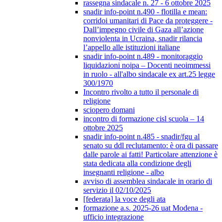
rassegna sindacale n. 27 - 6 ottobre 2025
snadir info-point n.490 - flotilla e mean:
corridoi umanitari di Pace da proteggere -
Dall’impegno civile di Gaza all’azione
nonviolenta in Ucraina, snadir rilancia
l’appello alle istituzioni italiane
snadir info-point n.489 - monitoraggio
liquidazioni noipa – Docenti neoimmessi
in ruolo - all'albo sindacale ex art.25 legge
300/1970
Incontro rivolto a tutto il personale di
religione
sciopero domani
incontro di formazione cisl scuola – 14
ottobre 2025
snadir info-point n.485 - snadir/fgu al
senato su ddl reclutamento: è ora di passare
dalle parole ai fatti! Particolare attenzione è
stata dedicata alla condizione degli
insegnanti religione - albo
avviso di assemblea sindacale in orario di
servizio il 02/10/2025
[federata] la voce degli ata
formazione a.s. 2025-26 uat Modena -
ufficio integrazione