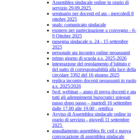
Assemblea sindacale online in orario di
servizio 29.09.2025
seminario per docenti ed ata - mercoledì 8
ottobre 2025
snals: comunicato sindacale
esonero per partecipazione a convegno - 6-
9 Ottobre 2025
rassegna sindacale n. 24 - 15 settembre
2025
personale ata incontro online neoassunti
primo giorno di scuola a.s. 2025-2026
integrazione del regolamento d’istituto e
del patto di corresponsabilità alla luce della
circolare 3392 del 16 giugno 2025
replica incontro docenti neoassunti in ruolo
a.s. 2025/2026
fwd: webinar – anno di prova docenti e ata
tutti gli adempimenti burocratici spiegati
passo dopo passo – martedì 16 settembre
dalle 17.00 alle 19.00 - rettifica
Avviso di Assemblea sindacale online in
orario di servizio - giovedì 11 settembre
2025
annullamento assemblea flc cgil e nuova
convocazione di assemblea sindacale