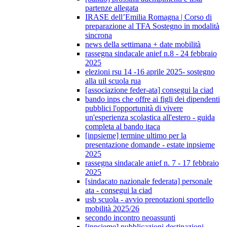
partenze allegata
IRASE dell’Emilia Romagna | Corso di
preparazione al TFA Sostegno in modalità
sincrona
news della settimana + date mobilità
rassegna sindacale anief n.8 - 24 febbraio
2025
elezioni rsu 14 -16 aprile 2025- sostegno
alla uil scuola rua
[associazione feder-ata] consegui la ciad
bando inps che offre ai figli dei dipendenti
pubblici l'opportunità di vivere
un'esperienza scolastica all'estero - guida
completa al bando itaca
[inpsieme] termine ultimo per la
presentazione domande - estate inpsieme
2025
rassegna sindacale anief n. 7 - 17 febbraio
2025
[sindacato nazionale federata] personale
ata - consegui la ciad
usb scuola - avvio prenotazioni sportello
mobilità 2025/26
secondo incontro neoassunti
[inpsieme] pubblicazioni destinazioni