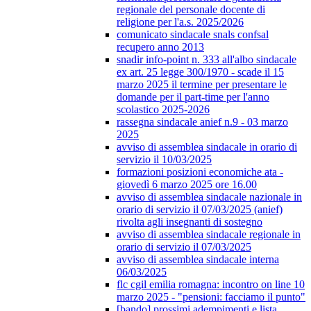
regionale del personale docente di
religione per l'a.s. 2025/2026
comunicato sindacale snals confsal
recupero anno 2013
snadir info-point n. 333 all'albo sindacale
ex art. 25 legge 300/1970 - scade il 15
marzo 2025 il termine per presentare le
domande per il part-time per l'anno
scolastico 2025-2026
rassegna sindacale anief n.9 - 03 marzo
2025
avviso di assemblea sindacale in orario di
servizio il 10/03/2025
formazioni posizioni economiche ata -
giovedì 6 marzo 2025 ore 16.00
avviso di assemblea sindacale nazionale in
orario di servizio il 07/03/2025 (anief)
rivolta agli insegnanti di sostegno
avviso di assemblea sindacale regionale in
orario di servizio il 07/03/2025
avviso di assemblea sindacale interna
06/03/2025
flc cgil emilia romagna: incontro on line 10
marzo 2025 - "pensioni: facciamo il punto"
[bando] prossimi adempimenti e lista