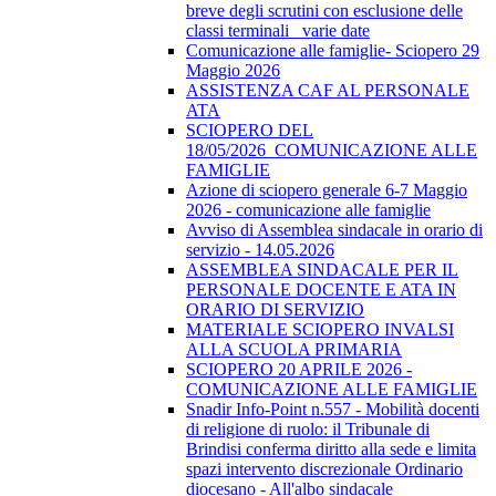
breve degli scrutini con esclusione delle
classi terminali_ varie date
Comunicazione alle famiglie- Sciopero 29
Maggio 2026
ASSISTENZA CAF AL PERSONALE
ATA
SCIOPERO DEL
18/05/2026_COMUNICAZIONE ALLE
FAMIGLIE
Azione di sciopero generale 6-7 Maggio
2026 - comunicazione alle famiglie
Avviso di Assemblea sindacale in orario di
servizio - 14.05.2026
ASSEMBLEA SINDACALE PER IL
PERSONALE DOCENTE E ATA IN
ORARIO DI SERVIZIO
MATERIALE SCIOPERO INVALSI
ALLA SCUOLA PRIMARIA
SCIOPERO 20 APRILE 2026 -
COMUNICAZIONE ALLE FAMIGLIE
Snadir Info-Point n.557 - Mobilità docenti
di religione di ruolo: il Tribunale di
Brindisi conferma diritto alla sede e limita
spazi intervento discrezionale Ordinario
diocesano - All'albo sindacale