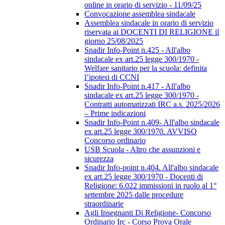
online in orario di servizio - 11/09/25
Convocazione assemblea sindacale
Assemblea sindacale in orario di servizio
riservata ai DOCENTI DI RELIGIONE il
giorno 25/08/2025
Snadir Info-Point n.425 - All'albo
sindacale ex art.25 legge 300/1970 -
Welfare sanitario per la scuola: definita
l’ipotesi di CCNI
Snadir Info-Point n.417 - All'albo
sindacale ex art.25 legge 300/1970 -
Contratti automatizzati IRC a.s. 2025/2026
– Prime indicazioni
Snadir Info-Point n.409- All'albo sindacale
ex art.25 legge 300/1970. AVVISO
Concorso ordinario
USB Scuola - Altro che assunzioni e
sicurezza
Snadir Info-point n.404. All'albo sindacale
ex art.25 legge 300/1970 - Docenti di
Religione: 6.022 immissioni in ruolo al 1°
settembre 2025 dalle procedure
straordinarie
Agli Insegnanti Di Religione- Concorso
Ordinario Irc - Corso Prova Orale