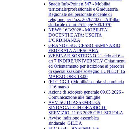
Snadir Info-Point n.547 - Mobilità
territoriale/professionale e Graduatoria
Regionale del personale docente di
religione per l’a.s. 2026/2027 - All'albo
sindacale ex art.25 legge 300/1970
NEWS 16/3/2026 - MOBILITA'
DOCENTI E ATA: USCITA
L'ORDINANZA
GRANDE SUCCESSO SEMINARIO
FEDERATA A PESCARA
WEBINAR SOSTEGNO 2° ciclo art 6 –
art 7 INDIRE/UNIVERSITA’ Chiarimenti
ed Orientamento per iscrizione ai percorsi
di specializzazione sostegno LUNEDI’ 16
MARZO ORE 18.00
(FLC CGIL) Mobilità scuola: si comincia
il 16 marzo
Azione di sciopero generale 09.03.2026 -
Comunicazione alle famiglie
AVVISO DI ASSEMBLEA
SINDACALE IN ORARIO DI
SERVIZIO_11.03.2026 CISL SCUOLA
Avviso indizione assemblea
sindacale_GILDA
FLC CGIL_ASSEMBLEA