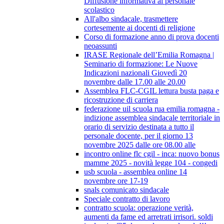
Diffusione informativa al personale
scolastico
All'albo sindacale, trasmettere
cortesemente ai docenti di religione
Corso di formazione anno di prova docenti
neoassunti
IRASE Regionale dell’Emilia Romagna |
Seminario di formazione: Le Nuove
Indicazioni nazionali Giovedì 20
novembre dalle 17.00 alle 20.00
Assemblea FLC-CGIL lettura busta paga e
ricostruzione di carriera
federazione uil scuola rua emilia romagna -
indizione assemblea sindacale territoriale in
orario di servizio destinata a tutto il
personale docente, per il giorno 13
novembre 2025 dalle ore 08.00 alle
incontro online flc cgil - inca: nuovo bonus
mamme 2025 - novità legge 104 - congedi
usb scuola - assemblea online 14
novembre ore 17-19
snals comunicato sindacale
Speciale contratto di lavoro
contratto scuola: operazione verità,
aumenti da fame ed arretrati irrisori. soldi