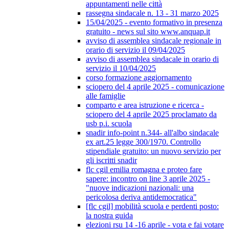
appuntamenti nelle città
rassegna sindacale n. 13 - 31 marzo 2025
15/04/2025 - evento formativo in presenza
gratuito - news sul sito www.anquap.it
avviso di assemblea sindacale regionale in
orario di servizio il 09/04/2025
avviso di assemblea sindacale in orario di
servizio il 10/04/2025
corso formazione aggiornamento
sciopero del 4 aprile 2025 - comunicazione
alle famiglie
comparto e area istruzione e ricerca -
sciopero del 4 aprile 2025 proclamato da
usb p.i. scuola
snadir info-point n.344- all'albo sindacale
ex art.25 legge 300/1970. Controllo
stipendiale gratuito: un nuovo servizio per
gli iscritti snadir
flc cgil emilia romagna e proteo fare
sapere: incontro on line 3 aprile 2025 -
"nuove indicazioni nazionali: una
pericolosa deriva antidemocratica"
[flc cgil] mobilità scuola e perdenti posto:
la nostra guida
elezioni rsu 14 -16 aprile - vota e fai votare