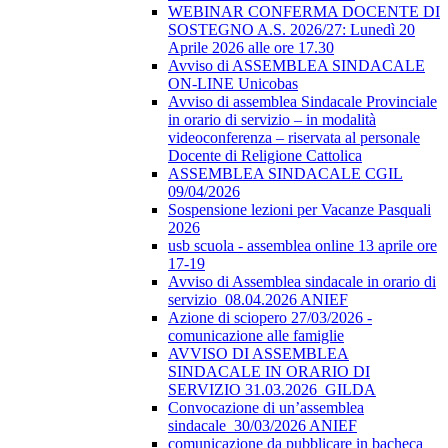
WEBINAR CONFERMA DOCENTE DI
SOSTEGNO A.S. 2026/27: Lunedì 20
Aprile 2026 alle ore 17.30
Avviso di ASSEMBLEA SINDACALE
ON-LINE Unicobas
Avviso di assemblea Sindacale Provinciale
in orario di servizio – in modalità
videoconferenza – riservata al personale
Docente di Religione Cattolica
ASSEMBLEA SINDACALE CGIL
09/04/2026
Sospensione lezioni per Vacanze Pasquali
2026
usb scuola - assemblea online 13 aprile ore
17-19
Avviso di Assemblea sindacale in orario di
servizio_08.04.2026 ANIEF
Azione di sciopero 27/03/2026 -
comunicazione alle famiglie
AVVISO DI ASSEMBLEA
SINDACALE IN ORARIO DI
SERVIZIO 31.03.2026_GILDA
Convocazione di un’assemblea
sindacale_30/03/2026 ANIEF
comunicazione da pubblicare in bacheca