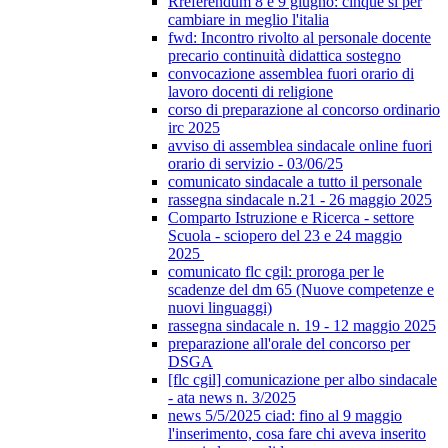
Rreferendum 8 e 9 giugno: cinque sì per
cambiare in meglio l'italia
fwd: Incontro rivolto al personale docente
precario continuità didattica sostegno
convocazione assemblea fuori orario di
lavoro docenti di religione
corso di preparazione al concorso ordinario
irc 2025
avviso di assemblea sindacale online fuori
orario di servizio - 03/06/25
comunicato sindacale a tutto il personale
rassegna sindacale n.21 - 26 maggio 2025
Comparto Istruzione e Ricerca - settore
Scuola - sciopero del 23 e 24 maggio
2025
comunicato flc cgil: proroga per le
scadenze del dm 65 (Nuove competenze e
nuovi linguaggi)
rassegna sindacale n. 19 - 12 maggio 2025
preparazione all'orale del concorso per
DSGA
[flc cgil] comunicazione per albo sindacale
- ata news n. 3/2025
news 5/5/2025 ciad: fino al 9 maggio
l'inserimento, cosa fare chi aveva inserito