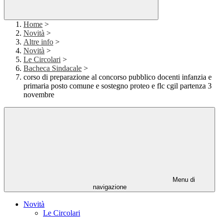
Home
>
Novità
>
Altre info
>
Novità
>
Le Circolari
>
Bacheca Sindacale
>
corso di preparazione al concorso pubblico docenti infanzia e
primaria posto comune e sostegno proteo e flc cgil partenza 3
novembre
Menu di
navigazione
Novità
Le Circolari