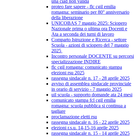
una ciad non valida
proteo fare sapere - flc cgil emilia
romagna: seminario per 80° anniversario
della liberazione
UNICOBAS 7 maggio 2025: Sciopero
Nazionale prima o ultima ora Docenti e
Ata a seconda dei turni di lavoro
Comparto Istruzione e Ricerca - settore
Scuola - azioni di sciopero del 7 maggio
2025
Incontro personale DOCENTE su percorsi
specializzazione INDIRE
flc cgil romagna: comunicato stampa
elezioni rsu 2025
rassegna sindacale n. 17 - 28 aprile 2025
avviso di assemblea sindacale provinciale
in orario di servizio - 7 maggio 2025
uil scuola - supporto domande ata 24 mesi
comunicato stampa fcl cgil emilia
romagna: scuola pubblica si continua a
tagliare
proclamazione eletti rsu
rassegna sindacale n. 16 - 22 aprile 2025
elezioni r.s.u. 14-15-16 aprile 2025
rassegna sindacale n. 15 - 14 aprile 2025