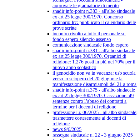
approvate le graduatorie di merito
snadir info-point n.383 - all'albo sindacale
ex art.25 legge 300/1970. Concorso
ordinario Irc: pubblicato il calendario delle
prove scritte
incontro rivolto a tutto il personale su
fondo espero-silenzio assenso
comunicazione sindacale fondo espero
snadir info-point n.381 - all'albo sindacale
ex art.25 legge 300/1970. Organici di
religione: 1.276 posti in più nel 70% per il
nuovo anno scolastico
il genocidio non va in vacanza: usb scuola
verso lo sciopero del 20 giugno e la
manifestazione disarmiamoli del 21 a roma
snadir info-point n.375 - all'albo sindacale
ex art.25 legge 300/1970. Cassazione: 49
sentenze contro l’abuso dei contratti a
termine per i docenti di religione
professione i.r. 06/2025 - all'albo sindacale;
trasmettere cortesemente ai docenti di
religione
news 9/6/2025
rassegna sindacale n. 22 - 3 giugno 2025