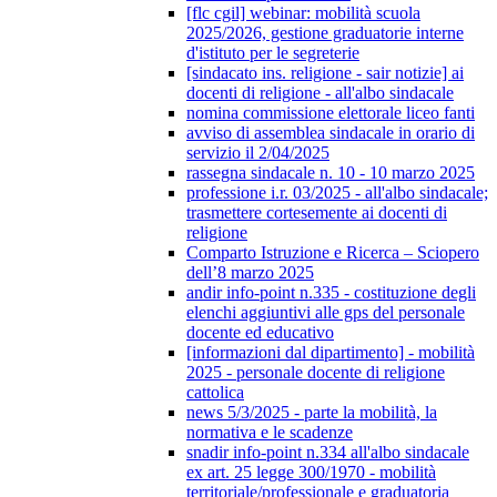
[flc cgil] webinar: mobilità scuola
2025/2026, gestione graduatorie interne
d'istituto per le segreterie
[sindacato ins. religione - sair notizie] ai
docenti di religione - all'albo sindacale
nomina commissione elettorale liceo fanti
avviso di assemblea sindacale in orario di
servizio il 2/04/2025
rassegna sindacale n. 10 - 10 marzo 2025
professione i.r. 03/2025 - all'albo sindacale;
trasmettere cortesemente ai docenti di
religione
Comparto Istruzione e Ricerca – Sciopero
dell’8 marzo 2025
andir info-point n.335 - costituzione degli
elenchi aggiuntivi alle gps del personale
docente ed educativo
[informazioni dal dipartimento] - mobilità
2025 - personale docente di religione
cattolica
news 5/3/2025 - parte la mobilità, la
normativa e le scadenze
snadir info-point n.334 all'albo sindacale
ex art. 25 legge 300/1970 - mobilità
territoriale/professionale e graduatoria