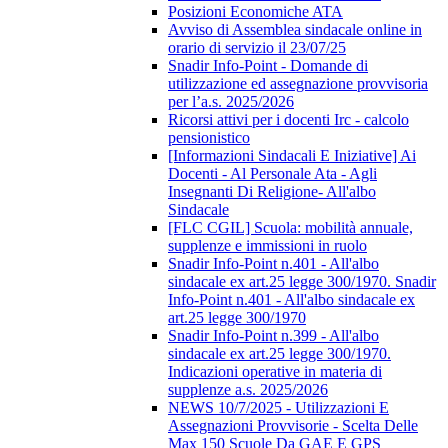
Posizioni Economiche ATA
Avviso di Assemblea sindacale online in
orario di servizio il 23/07/25
Snadir Info-Point - Domande di
utilizzazione ed assegnazione provvisoria
per l’a.s. 2025/2026
Ricorsi attivi per i docenti Irc - calcolo
pensionistico
[Informazioni Sindacali E Iniziative] Ai
Docenti - Al Personale Ata - Agli
Insegnanti Di Religione- All'albo
Sindacale
[FLC CGIL] Scuola: mobilità annuale,
supplenze e immissioni in ruolo
Snadir Info-Point n.401 - All'albo
sindacale ex art.25 legge 300/1970. Snadir
Info-Point n.401 - All'albo sindacale ex
art.25 legge 300/1970
Snadir Info-Point n.399 - All'albo
sindacale ex art.25 legge 300/1970.
Indicazioni operative in materia di
supplenze a.s. 2025/2026
NEWS 10/7/2025 - Utilizzazioni E
Assegnazioni Provvisorie - Scelta Delle
Max 150 Scuole Da GAE E GPS