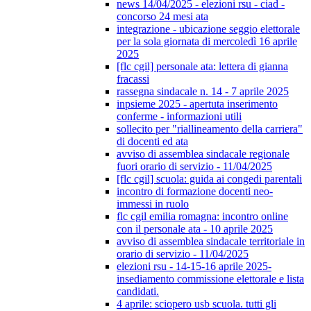
news 14/04/2025 - elezioni rsu - ciad -
concorso 24 mesi ata
integrazione - ubicazione seggio elettorale
per la sola giornata di mercoledì 16 aprile
2025
[flc cgil] personale ata: lettera di gianna
fracassi
rassegna sindacale n. 14 - 7 aprile 2025
inpsieme 2025 - apertuta inserimento
conferme - informazioni utili
sollecito per "riallineamento della carriera"
di docenti ed ata
avviso di assemblea sindacale regionale
fuori orario di servizio - 11/04/2025
[flc cgil] scuola: guida ai congedi parentali
incontro di formazione docenti neo-
immessi in ruolo
flc cgil emilia romagna: incontro online
con il personale ata - 10 aprile 2025
avviso di assemblea sindacale territoriale in
orario di servizio - 11/04/2025
elezioni rsu - 14-15-16 aprile 2025-
insediamento commissione elettorale e lista
candidati.
4 aprile: sciopero usb scuola. tutti gli