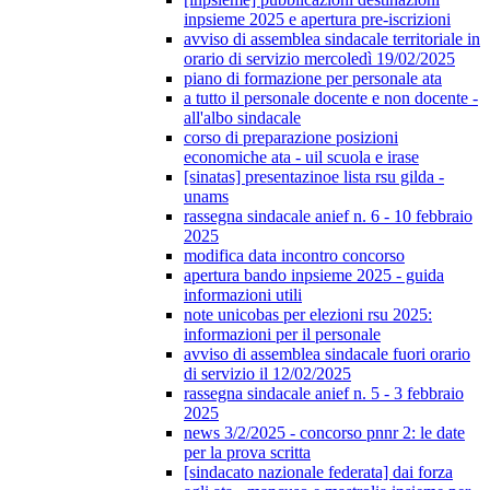
inpsieme 2025 e apertura pre-iscrizioni
avviso di assemblea sindacale territoriale in
orario di servizio mercoledì 19/02/2025
piano di formazione per personale ata
a tutto il personale docente e non docente -
all'albo sindacale
corso di preparazione posizioni
economiche ata - uil scuola e irase
[sinatas] presentazinoe lista rsu gilda -
unams
rassegna sindacale anief n. 6 - 10 febbraio
2025
modifica data incontro concorso
apertura bando inpsieme 2025 - guida
informazioni utili
note unicobas per elezioni rsu 2025:
informazioni per il personale
avviso di assemblea sindacale fuori orario
di servizio il 12/02/2025
rassegna sindacale anief n. 5 - 3 febbraio
2025
news 3/2/2025 - concorso pnnr 2: le date
per la prova scritta
[sindacato nazionale federata] dai forza