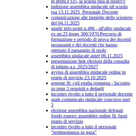
in droni e f35, la scuola rasa al suolo!!!
indizione assemblea sindacale uil scuola
rua 13.11.2025_Personale Docente
comunicazione alle famiglie dello sciopero
del 04.11.2025
snadir info-point n.496 - all'albo sindacale
ex art.25 legge 300/1970.Percorso di
formazione e periodo di prova dei docenti
neoassunti e dei docenti che hanno
ottenuto il passaggio di ruolo
assemblea sindacale anief 06.11.2025
presentazione liste elezioni della consulta
di istituto a.s. 2025/2027
avviso di assemblea sindacale online in
orario di servizio 23.10.2025
urgente flc cgil emilia romagna - Incontro
su pnnr 3 requisiti e dettagli
incontro rivolto a tutto il personale docente
snals comunicato sindacale concorso pnrr
3
elezione assemblea nazionale delegati
fondo espero: assemblee online flc fuori
orario di servizio
incontro rivolto a tutto il personale
"testimonianza su gaza"