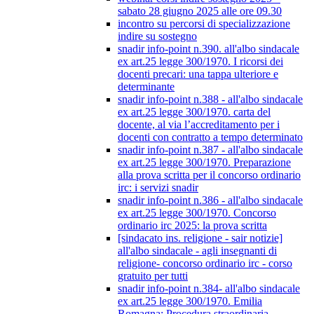
sabato 28 giugno 2025 alle ore 09.30
incontro su percorsi di specializzazione
indire su sostegno
snadir info-point n.390. all'albo sindacale
ex art.25 legge 300/1970. I ricorsi dei
docenti precari: una tappa ulteriore e
determinante
snadir info-point n.388 - all'albo sindacale
ex art.25 legge 300/1970. carta del
docente, al via l’accreditamento per i
docenti con contratto a tempo determinato
snadir info-point n.387 - all'albo sindacale
ex art.25 legge 300/1970. Preparazione
alla prova scritta per il concorso ordinario
irc: i servizi snadir
snadir info-point n.386 - all'albo sindacale
ex art.25 legge 300/1970. Concorso
ordinario irc 2025: la prova scritta
[sindacato ins. religione - sair notizie]
all'albo sindacale - agli insegnanti di
religione- concorso ordinario irc - corso
gratuito per tutti
snadir info-point n.384- all'albo sindacale
ex art.25 legge 300/1970. Emilia
Romagna: Procedura straordinaria -