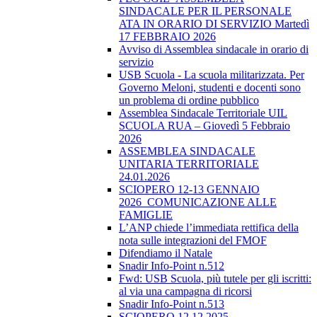
SINDACALE PER IL PERSONALE
ATA IN ORARIO DI SERVIZIO Martedì
17 FEBBRAIO 2026
Avviso di Assemblea sindacale in orario di
servizio
USB Scuola - La scuola militarizzata. Per
Governo Meloni, studenti e docenti sono
un problema di ordine pubblico
Assemblea Sindacale Territoriale UIL
SCUOLA RUA – Giovedì 5 Febbraio
2026
ASSEMBLEA SINDACALE
UNITARIA TERRITORIALE
24.01.2026
SCIOPERO 12-13 GENNAIO
2026_COMUNICAZIONE ALLE
FAMIGLIE
L’ANP chiede l’immediata rettifica della
nota sulle integrazioni del FMOF
Difendiamo il Natale
Snadir Info-Point n.512
Fwd: USB Scuola, più tutele per gli iscritti:
al via una campagna di ricorsi
Snadir Info-Point n.513
SCIOPERO 12.12.2025