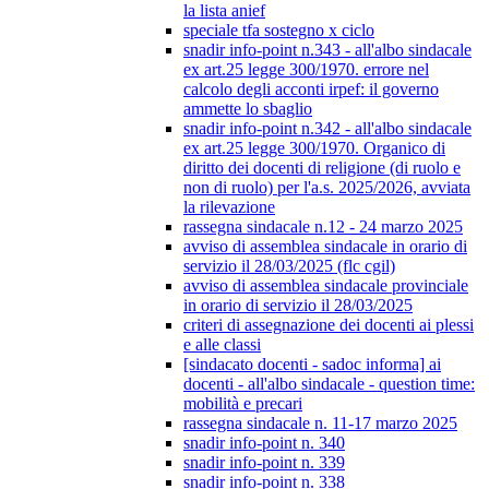
la lista anief
speciale tfa sostegno x ciclo
snadir info-point n.343 - all'albo sindacale
ex art.25 legge 300/1970. errore nel
calcolo degli acconti irpef: il governo
ammette lo sbaglio
snadir info-point n.342 - all'albo sindacale
ex art.25 legge 300/1970. Organico di
diritto dei docenti di religione (di ruolo e
non di ruolo) per l'a.s. 2025/2026, avviata
la rilevazione
rassegna sindacale n.12 - 24 marzo 2025
avviso di assemblea sindacale in orario di
servizio il 28/03/2025 (flc cgil)
avviso di assemblea sindacale provinciale
in orario di servizio il 28/03/2025
criteri di assegnazione dei docenti ai plessi
e alle classi
[sindacato docenti - sadoc informa] ai
docenti - all'albo sindacale - question time:
mobilità e precari
rassegna sindacale n. 11-17 marzo 2025
snadir info-point n. 340
snadir info-point n. 339
snadir info-point n. 338