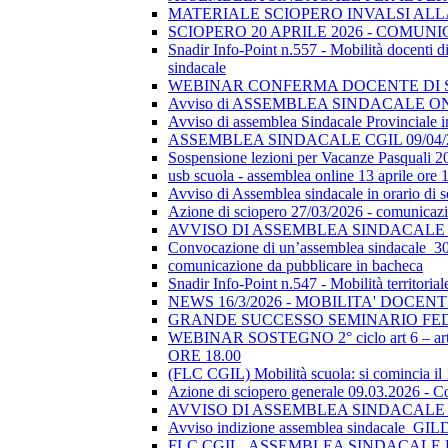
MATERIALE SCIOPERO INVALSI AL
SCIOPERO 20 APRILE 2026 - COMUN
Snadir Info-Point n.557 - Mobilità docenti di 
sindacale
WEBINAR CONFERMA DOCENTE DI SOSTEGN
Avviso di ASSEMBLEA SINDACALE ON
Avviso di assemblea Sindacale Provinciale in
ASSEMBLEA SINDACALE CGIL 09/04/
Sospensione lezioni per Vacanze Pasquali 2
usb scuola - assemblea online 13 aprile ore 
Avviso di Assemblea sindacale in orario di
Azione di sciopero 27/03/2026 - comunicazio
AVVISO DI ASSEMBLEA SINDACALE I
Convocazione di un’assemblea sindacale_
comunicazione da pubblicare in bacheca
Snadir Info-Point n.547 - Mobilità territoria
NEWS 16/3/2026 - MOBILITA' DOCEN
GRANDE SUCCESSO SEMINARIO FE
WEBINAR SOSTEGNO 2° ciclo art 6 – art 7
ORE 18.00
(FLC CGIL) Mobilità scuola: si comincia il
Azione di sciopero generale 09.03.2026 - C
AVVISO DI ASSEMBLEA SINDACALE I
Avviso indizione assemblea sindacale_GI
FLC CGIL_ASSEMBLEA SINDACALE PER