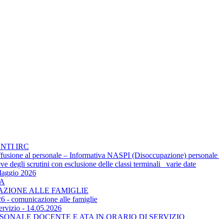
NTI IRC
 diffusione al personale – Informativa NASPI (Disoccupazione) personale
 degli scrutini con esclusione delle classi terminali_ varie date
Maggio 2026
TA
CAZIONE ALLE FAMIGLIE
6 - comunicazione alle famiglie
ervizio - 14.05.2026
SONALE DOCENTE E ATA IN ORARIO DI SERVIZIO