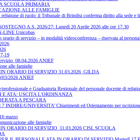
LA SCUOLA PRIMARIA
ICAZIONE ALLE FAMIGLIE
religione di ruolo: il Tribunale di Brindisi conferma diritto alla sede e 
O A.S. 2026/27: Lunedì 20 Aprile 2026 alle ore 17.30
-LINE Unicobas
 orario di servizio – in modalità videoconferenza – riservata al persona
2026
026
17-19
 servizio_08.04.2026 ANIEF
ne alle famiglie
N ORARIO DI SERVIZIO 31.03.2026_GILDA
30/03/2026 ANIEF
le/professionale e Graduatoria Regionale del personale docente di religi
TI E ATA: USCITA L'ORDINANZA
DERATA A PESCARA
 INDIRE/UNIVERSITA’ Chiarimenti ed Orientamento per iscrizione 
 16 marzo
omunicazione alle famiglie
N ORARIO DI SERVIZIO_11.03.2026 CISL SCUOLA
LDA
 IL PERSONALE ATA IN ORARIO DI SERVIZIO Martedì 17 