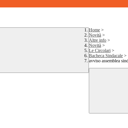
Home
>
Novità
>
Altre info
>
Novità
>
Le Circolari
>
Bacheca Sindacale
>
avviso assemblea sin