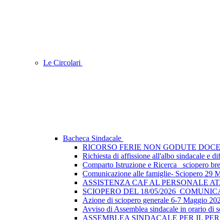
Le Circolari
Bacheca Sindacale
RICORSO FERIE NON GODUTE DOCE
Richiesta di affissione all'albo sindacale e
Comparto Istruzione e Ricerca_ sciopero breve
Comunicazione alle famiglie- Sciopero 29 
ASSISTENZA CAF AL PERSONALE A
SCIOPERO DEL 18/05/2026_COMUNI
Azione di sciopero generale 6-7 Maggio 202
Avviso di Assemblea sindacale in orario di s
ASSEMBLEA SINDACALE PER IL PER