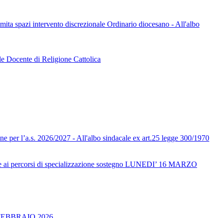
limita spazi intervento discrezionale Ordinario diocesano - All'albo
le Docente di Religione Cattolica
one per l’a.s. 2026/2027 - All'albo sindacale ex art.25 legge 300/1970
ai percorsi di specializzazione sostegno LUNEDI’ 16 MARZO
FEBBRAIO 2026