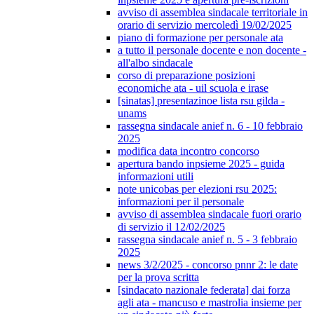
avviso di assemblea sindacale territoriale in
orario di servizio mercoledì 19/02/2025
piano di formazione per personale ata
a tutto il personale docente e non docente -
all'albo sindacale
corso di preparazione posizioni
economiche ata - uil scuola e irase
[sinatas] presentazinoe lista rsu gilda -
unams
rassegna sindacale anief n. 6 - 10 febbraio
2025
modifica data incontro concorso
apertura bando inpsieme 2025 - guida
informazioni utili
note unicobas per elezioni rsu 2025:
informazioni per il personale
avviso di assemblea sindacale fuori orario
di servizio il 12/02/2025
rassegna sindacale anief n. 5 - 3 febbraio
2025
news 3/2/2025 - concorso pnnr 2: le date
per la prova scritta
[sindacato nazionale federata] dai forza
agli ata - mancuso e mastrolia insieme per