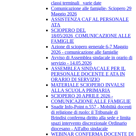
classi terminali_ varie date
Comunicazione alle famiglie- Sciopero 29
Maggio 2026
ASSISTENZA CAF AL PERSONALE
ATA
SCIOPERO DEL
18/05/2026_COMUNICAZIONE ALLE
FAMIGLIE
Azione di sciopero generale 6-7 Maggio
2026 - comunicazione alle famiglie
Avviso di Assemblea sindacale in orario di
servizio - 14.05.2026
ASSEMBLEA SINDACALE PER IL
PERSONALE DOCENTE E ATA IN
ORARIO DI SERVIZIO
MATERIALE SCIOPERO INVALSI
ALLA SCUOLA PRIMARIA
SCIOPERO 20 APRILE 2026 -
COMUNICAZIONE ALLE FAMIGLIE
Snadir Info-Point n.557 - Mobilità docenti
di religione di ruolo: il Tribunale di
Brindisi conferma diritto alla sede e limita
spazi intervento discrezionale Ordinario
diocesano - All'albo sindacale
WEBINAR CONFERMA DOCENTE DI