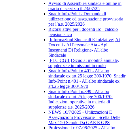
Avviso di Assemblea sindacale online in
orario di servizio il 23/07/25
Snadir Info-Point - Domande di
utilizzazione ed assegnazione provvisoria
per l’a.s. 2025/2026
Ricorsi attivi per i docenti Irc - calcolo
pensionistico
[Informazioni Sindacali E Iniziative] Ai
Docenti - Al Personale Ata - Agli
Insegnanti Di Religione- All'albo
Sindacale
[FLC CGIL] Scuola: mobilità annuale,
supplenze e immissioni in ruolo
Snadir Info-Point n.401 - All'albo
sindacale ex art.25 legge 300/1970. Snadir
Info-Point n.401 - All'albo sindacale ex
art.25 legge 300/1970
Snadir Info-Point n.399 - All'albo
sindacale ex art.25 legge 300/1970.
Indicazioni operative in materia di
supplenze a.s. 2025/2026
NEWS 10/7/2025 - Utilizzazioni E
Assegnazioni Provvisorie - Scelta Delle
Max 150 Scuole Da GAE E GPS
Professione i.r. 07-08/2025 - All'albo