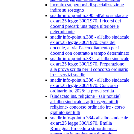
incontro su percorsi di specializzazione
indire su sostegno
snadir info-point n.390. all'albo sindacale
ex art.25 legge 300/1970. I ricorsi dei
docenti precari: una tappa ulteriore e
determinante
snadir info-point n.388 - all'albo sindacale
ex art.25 legge 300/1970. carta del
docente, al via l’accreditamento per i
docenti con contratto a tempo determinato
snadir info-point n.387 - all'albo sindacale
ex art.25 legge 300/1970. Preparazione
alla prova scritta per il concorso ordinario
irc: i servizi snadir
snadir info-point n.386 - all'albo sindacale
ex art.25 legge 300/1970. Concorso
ordinario irc 2025: la prova scritta
[sindacato ins. religione - sair notizie]
all'albo sindacale - agli insegnanti di
religione- concorso ordinario irc - corso
gratuito per tutti
snadir info-point n.384- all'albo sindacale
ex art.25 legge 300/1970. Emilia
Romagna: Procedura straordinaria -
approvate le graduatorie di merito