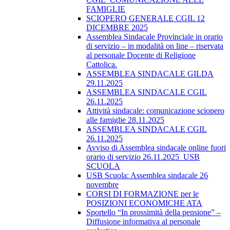
FAMIGLIE
SCIOPERO GENERALE CGIL 12
DICEMBRE 2025
Assemblea Sindacale Provinciale in orario
di servizio – in modalità on line – riservata
al personale Docente di Religione
Cattolica.
ASSEMBLEA SINDACALE GILDA
29.11.2025
ASSEMBLEA SINDACALE CGIL
26.11.2025
Attività sindacale: comunicazione sciopero
alle famiglie 28.11.2025
ASSEMBLEA SINDACALE CGIL
26.11.2025
Avviso di Assemblea sindacale online fuori
orario di servizio 26.11.2025_USB
SCUOLA
USB Scuola: Assemblea sindacale 26
novembre
CORSI DI FORMAZIONE per le
POSIZIONI ECONOMICHE ATA
Sportello “In prossimità della pensione” –
Diffusione informativa al personale