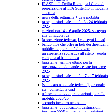
IRASE dell’Emilia Romagna | Corso di
preparazione al TFA Sostegno in modalità
sincrona
news della settimana + date mobilità
rassegna sindacale anief n.8 - 24 febbraio
2025
elezioni rsu 14 -16 aprile 2025- sostegno
alla uil scuola rua
[associazione feder-ata] consegui la ciad
bando inps che offre ai figli dei dipendenti
pubblici l'opportunità di vivere
un'esperienza scolastica all'estero - guida
completa al bando itaca
[inpsieme] termine ultimo per la
presentazione domande - estate inpsieme
2025
rassegna sindacale anief n. 7 - 17 febbraio
2025
[sindacato nazionale federata] personale
ata - consegui la ciad
usb scuola - avvio prenotazioni sportello
mobilità 2025/26
secondo incontro neoassunti
[inpsieme] pubblicazioni destinazioni
inpsieme 2025 e apertura pre-iscrizioni