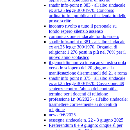
snadir info-point n.383 - all'albo sindacale
ex art.25 legge 300/1970. Concorso
ordinario Irc: pubblicato il calendario delle
prove scritte
incontro rivolto a tutto il personale su
fondo espero-silenzio assenso
comunicazione sindacale fondo espero
snadir info-point n.381 - all'albo sindacale
ex art.25 legge 300/1970. Organici di
religione: 1.276 posti in più nel 70% per il
nuovo anno scolastico
il genocidio non va in vacanza: usb scuola
verso lo sciopero del 20 giugno e la
manifestazione disarmiamoli del 21 a roma
snadir info-point n.375 - all'albo sindacale
ex art.25 legge 300/1970. Cassazione: 49
sentenze contro l’abuso dei contratti a
termine per i docenti di religione
professione i.r. 06/2025 - all'albo sindacale;
trasmettere cortesemente ai docenti di
religione
news 9/6/2025
rassegna sindacale n. 22 - 3 giugno 2025
Rreferendum 8 e 9 giugno: cinque sì per