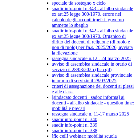
speciale tfa sostegno x ciclo
snadir info-point n.343 - all'albo sindacale
ex art.25 legge 300/1970. errore nel
calcolo degli acconti irpef: il governo
ammette lo sbaglio
snadir info-point n.342 - all'albo sindacale
ex art.25 legge 300/1970. Organico di
diritto dei docenti di religione (di ruolo e
non di ruolo) per l'a.s. 2025/2026, avviata
la rilevazione
rassegna sindacale n.12 - 24 marzo 2025
avviso di assemblea sindacale in orario di
servizio il 28/03/2025 (flc cgil)
avviso di assemblea sindacale provinciale
in orario di servizio il 28/03/2025
criteri di assegnazione dei docenti ai plessi
e alle classi
[sindacato docenti - sadoc informa] ai
docenti - all'albo sindacale - question time:
mobilità e precari
rassegna sindacale n. 11-17 marzo 2025
snadir info-point n. 340
snadir info-point n. 339
snadir info-point n. 338
[flc cgil] webinar: mobilità scuola