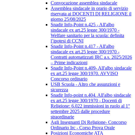
Convocazione assemblea sindacale
Assemblea sindacale in orario di servizio
riservata ai DOCENTI DI RELIGIONE il
giorno 25/08/2025
Snadir Info-Point n.425 - All'albo
sindacale ex art.25 legge 300/1970 -
Welfare sanitario per la scuola: definita
l’ipotesi di CCNI
Snadir Info-Point n.417 - All'albo
sindacale ex art.25 legge 300/1970 -
Contratti automatizzati IRC a.s. 2025/2026
– Prime indicazioni
Snadir Info-Point n.409- All'albo sindacale
ex art.25 legge 300/1970. AVVISO
Concorso ordinario
USB Scuola - Altro che assunzioni e
sicurezza
Snadir Info-point n.404. All'albo sindacale
ex art.25 legge 300/1970 - Docenti di
Religione: 6.022 immissioni in ruolo al 1°
settembre 2025 dalle procedure
straordinarie
Agli Insegnanti Di Religione- Concorso
Ordinario Irc - Corso Prova Orale
Posizioni Economiche ATA