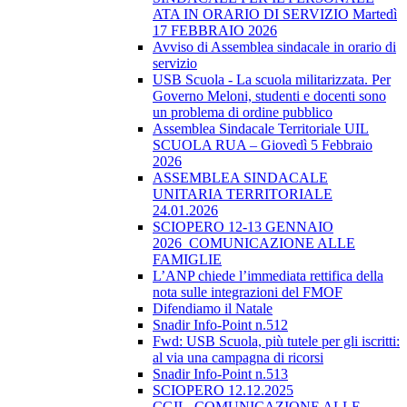
ATA IN ORARIO DI SERVIZIO Martedì
17 FEBBRAIO 2026
Avviso di Assemblea sindacale in orario di
servizio
USB Scuola - La scuola militarizzata. Per
Governo Meloni, studenti e docenti sono
un problema di ordine pubblico
Assemblea Sindacale Territoriale UIL
SCUOLA RUA – Giovedì 5 Febbraio
2026
ASSEMBLEA SINDACALE
UNITARIA TERRITORIALE
24.01.2026
SCIOPERO 12-13 GENNAIO
2026_COMUNICAZIONE ALLE
FAMIGLIE
L’ANP chiede l’immediata rettifica della
nota sulle integrazioni del FMOF
Difendiamo il Natale
Snadir Info-Point n.512
Fwd: USB Scuola, più tutele per gli iscritti:
al via una campagna di ricorsi
Snadir Info-Point n.513
SCIOPERO 12.12.2025
CGIL_COMUNICAZIONE ALLE