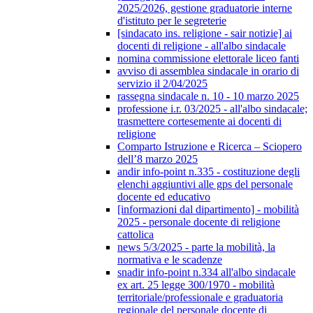
2025/2026, gestione graduatorie interne
d'istituto per le segreterie
[sindacato ins. religione - sair notizie] ai
docenti di religione - all'albo sindacale
nomina commissione elettorale liceo fanti
avviso di assemblea sindacale in orario di
servizio il 2/04/2025
rassegna sindacale n. 10 - 10 marzo 2025
professione i.r. 03/2025 - all'albo sindacale;
trasmettere cortesemente ai docenti di
religione
Comparto Istruzione e Ricerca – Sciopero
dell’8 marzo 2025
andir info-point n.335 - costituzione degli
elenchi aggiuntivi alle gps del personale
docente ed educativo
[informazioni dal dipartimento] - mobilità
2025 - personale docente di religione
cattolica
news 5/3/2025 - parte la mobilità, la
normativa e le scadenze
snadir info-point n.334 all'albo sindacale
ex art. 25 legge 300/1970 - mobilità
territoriale/professionale e graduatoria
regionale del personale docente di