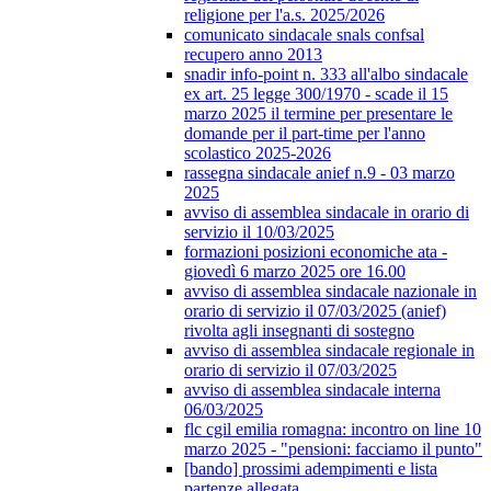
religione per l'a.s. 2025/2026
comunicato sindacale snals confsal
recupero anno 2013
snadir info-point n. 333 all'albo sindacale
ex art. 25 legge 300/1970 - scade il 15
marzo 2025 il termine per presentare le
domande per il part-time per l'anno
scolastico 2025-2026
rassegna sindacale anief n.9 - 03 marzo
2025
avviso di assemblea sindacale in orario di
servizio il 10/03/2025
formazioni posizioni economiche ata -
giovedì 6 marzo 2025 ore 16.00
avviso di assemblea sindacale nazionale in
orario di servizio il 07/03/2025 (anief)
rivolta agli insegnanti di sostegno
avviso di assemblea sindacale regionale in
orario di servizio il 07/03/2025
avviso di assemblea sindacale interna
06/03/2025
flc cgil emilia romagna: incontro on line 10
marzo 2025 - "pensioni: facciamo il punto"
[bando] prossimi adempimenti e lista
partenze allegata