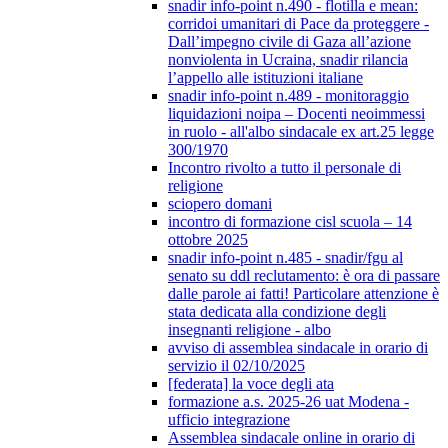
snadir info-point n.490 - flotilla e mean:
corridoi umanitari di Pace da proteggere -
Dall’impegno civile di Gaza all’azione
nonviolenta in Ucraina, snadir rilancia
l’appello alle istituzioni italiane
snadir info-point n.489 - monitoraggio
liquidazioni noipa – Docenti neoimmessi
in ruolo - all'albo sindacale ex art.25 legge
300/1970
Incontro rivolto a tutto il personale di
religione
sciopero domani
incontro di formazione cisl scuola – 14
ottobre 2025
snadir info-point n.485 - snadir/fgu al
senato su ddl reclutamento: è ora di passare
dalle parole ai fatti! Particolare attenzione è
stata dedicata alla condizione degli
insegnanti religione - albo
avviso di assemblea sindacale in orario di
servizio il 02/10/2025
[federata] la voce degli ata
formazione a.s. 2025-26 uat Modena -
ufficio integrazione
Assemblea sindacale online in orario di