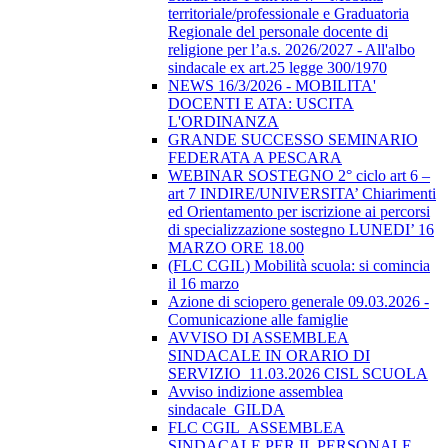
territoriale/professionale e Graduatoria
Regionale del personale docente di
religione per l’a.s. 2026/2027 - All'albo
sindacale ex art.25 legge 300/1970
NEWS 16/3/2026 - MOBILITA'
DOCENTI E ATA: USCITA
L'ORDINANZA
GRANDE SUCCESSO SEMINARIO
FEDERATA A PESCARA
WEBINAR SOSTEGNO 2° ciclo art 6 –
art 7 INDIRE/UNIVERSITA’ Chiarimenti
ed Orientamento per iscrizione ai percorsi
di specializzazione sostegno LUNEDI’ 16
MARZO ORE 18.00
(FLC CGIL) Mobilità scuola: si comincia
il 16 marzo
Azione di sciopero generale 09.03.2026 -
Comunicazione alle famiglie
AVVISO DI ASSEMBLEA
SINDACALE IN ORARIO DI
SERVIZIO_11.03.2026 CISL SCUOLA
Avviso indizione assemblea
sindacale_GILDA
FLC CGIL_ASSEMBLEA
SINDACALE PER IL PERSONALE