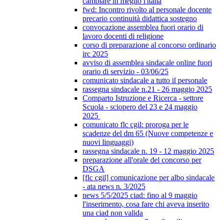
cambiare in meglio l'italia
fwd: Incontro rivolto al personale docente
precario continuità didattica sostegno
convocazione assemblea fuori orario di
lavoro docenti di religione
corso di preparazione al concorso ordinario
irc 2025
avviso di assemblea sindacale online fuori
orario di servizio - 03/06/25
comunicato sindacale a tutto il personale
rassegna sindacale n.21 - 26 maggio 2025
Comparto Istruzione e Ricerca - settore
Scuola - sciopero del 23 e 24 maggio
2025
comunicato flc cgil: proroga per le
scadenze del dm 65 (Nuove competenze e
nuovi linguaggi)
rassegna sindacale n. 19 - 12 maggio 2025
preparazione all'orale del concorso per
DSGA
[flc cgil] comunicazione per albo sindacale
- ata news n. 3/2025
news 5/5/2025 ciad: fino al 9 maggio
l'inserimento, cosa fare chi aveva inserito
una ciad non valida