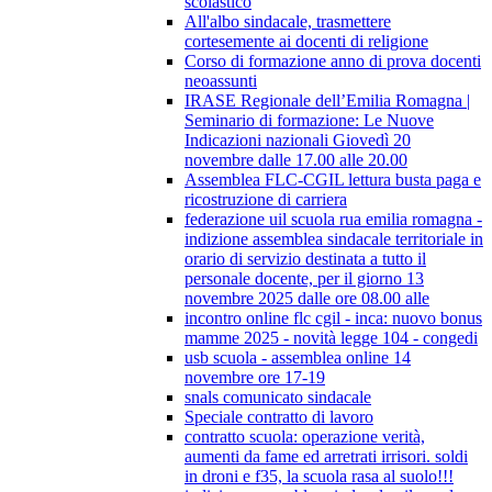
scolastico
All'albo sindacale, trasmettere
cortesemente ai docenti di religione
Corso di formazione anno di prova docenti
neoassunti
IRASE Regionale dell’Emilia Romagna |
Seminario di formazione: Le Nuove
Indicazioni nazionali Giovedì 20
novembre dalle 17.00 alle 20.00
Assemblea FLC-CGIL lettura busta paga e
ricostruzione di carriera
federazione uil scuola rua emilia romagna -
indizione assemblea sindacale territoriale in
orario di servizio destinata a tutto il
personale docente, per il giorno 13
novembre 2025 dalle ore 08.00 alle
incontro online flc cgil - inca: nuovo bonus
mamme 2025 - novità legge 104 - congedi
usb scuola - assemblea online 14
novembre ore 17-19
snals comunicato sindacale
Speciale contratto di lavoro
contratto scuola: operazione verità,
aumenti da fame ed arretrati irrisori. soldi
in droni e f35, la scuola rasa al suolo!!!