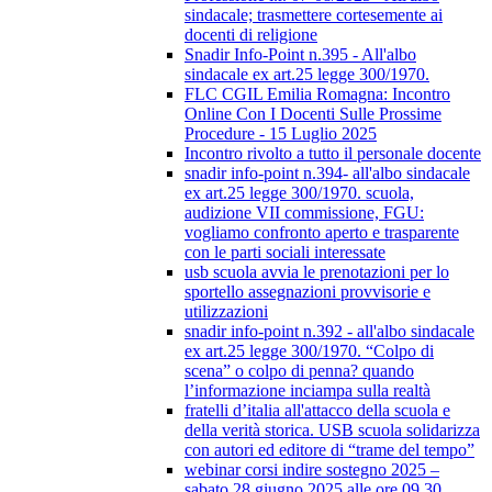
sindacale; trasmettere cortesemente ai
docenti di religione
Snadir Info-Point n.395 - All'albo
sindacale ex art.25 legge 300/1970.
FLC CGIL Emilia Romagna: Incontro
Online Con I Docenti Sulle Prossime
Procedure - 15 Luglio 2025
Incontro rivolto a tutto il personale docente
snadir info-point n.394- all'albo sindacale
ex art.25 legge 300/1970. scuola,
audizione VII commissione, FGU:
vogliamo confronto aperto e trasparente
con le parti sociali interessate
usb scuola avvia le prenotazioni per lo
sportello assegnazioni provvisorie e
utilizzazioni
snadir info-point n.392 - all'albo sindacale
ex art.25 legge 300/1970. “Colpo di
scena” o colpo di penna? quando
l’informazione inciampa sulla realtà
fratelli d’italia all'attacco della scuola e
della verità storica. USB scuola solidarizza
con autori ed editore di “trame del tempo”
webinar corsi indire sostegno 2025 –
sabato 28 giugno 2025 alle ore 09.30