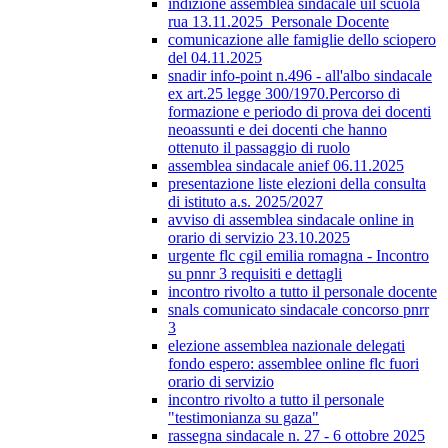
indizione assemblea sindacale uil scuola
rua 13.11.2025_Personale Docente
comunicazione alle famiglie dello sciopero
del 04.11.2025
snadir info-point n.496 - all'albo sindacale
ex art.25 legge 300/1970.Percorso di
formazione e periodo di prova dei docenti
neoassunti e dei docenti che hanno
ottenuto il passaggio di ruolo
assemblea sindacale anief 06.11.2025
presentazione liste elezioni della consulta
di istituto a.s. 2025/2027
avviso di assemblea sindacale online in
orario di servizio 23.10.2025
urgente flc cgil emilia romagna - Incontro
su pnnr 3 requisiti e dettagli
incontro rivolto a tutto il personale docente
snals comunicato sindacale concorso pnrr
3
elezione assemblea nazionale delegati
fondo espero: assemblee online flc fuori
orario di servizio
incontro rivolto a tutto il personale
"testimonianza su gaza"
rassegna sindacale n. 27 - 6 ottobre 2025