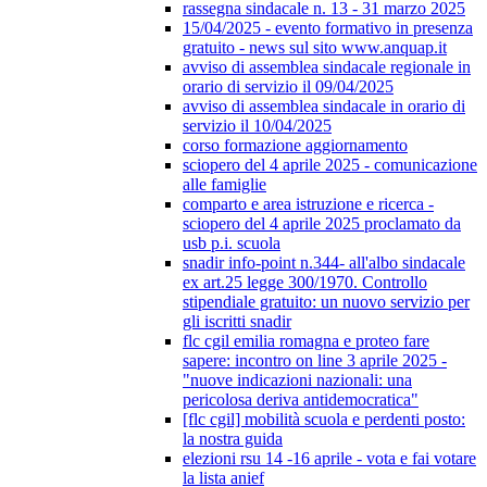
rassegna sindacale n. 13 - 31 marzo 2025
15/04/2025 - evento formativo in presenza
gratuito - news sul sito www.anquap.it
avviso di assemblea sindacale regionale in
orario di servizio il 09/04/2025
avviso di assemblea sindacale in orario di
servizio il 10/04/2025
corso formazione aggiornamento
sciopero del 4 aprile 2025 - comunicazione
alle famiglie
comparto e area istruzione e ricerca -
sciopero del 4 aprile 2025 proclamato da
usb p.i. scuola
snadir info-point n.344- all'albo sindacale
ex art.25 legge 300/1970. Controllo
stipendiale gratuito: un nuovo servizio per
gli iscritti snadir
flc cgil emilia romagna e proteo fare
sapere: incontro on line 3 aprile 2025 -
"nuove indicazioni nazionali: una
pericolosa deriva antidemocratica"
[flc cgil] mobilità scuola e perdenti posto:
la nostra guida
elezioni rsu 14 -16 aprile - vota e fai votare
la lista anief