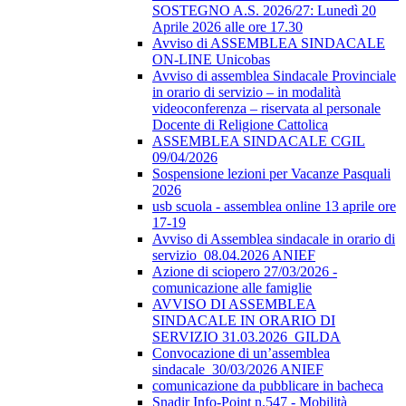
SOSTEGNO A.S. 2026/27: Lunedì 20
Aprile 2026 alle ore 17.30
Avviso di ASSEMBLEA SINDACALE
ON-LINE Unicobas
Avviso di assemblea Sindacale Provinciale
in orario di servizio – in modalità
videoconferenza – riservata al personale
Docente di Religione Cattolica
ASSEMBLEA SINDACALE CGIL
09/04/2026
Sospensione lezioni per Vacanze Pasquali
2026
usb scuola - assemblea online 13 aprile ore
17-19
Avviso di Assemblea sindacale in orario di
servizio_08.04.2026 ANIEF
Azione di sciopero 27/03/2026 -
comunicazione alle famiglie
AVVISO DI ASSEMBLEA
SINDACALE IN ORARIO DI
SERVIZIO 31.03.2026_GILDA
Convocazione di un’assemblea
sindacale_30/03/2026 ANIEF
comunicazione da pubblicare in bacheca
Snadir Info-Point n.547 - Mobilità