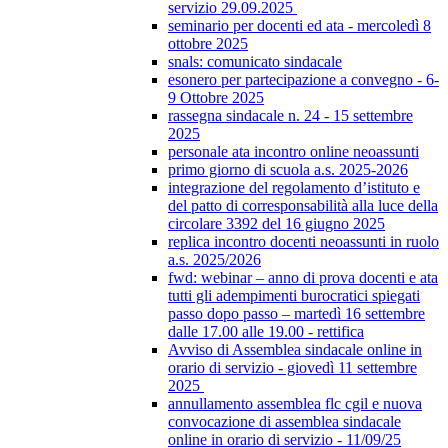
servizio 29.09.2025
seminario per docenti ed ata - mercoledì 8
ottobre 2025
snals: comunicato sindacale
esonero per partecipazione a convegno - 6-
9 Ottobre 2025
rassegna sindacale n. 24 - 15 settembre
2025
personale ata incontro online neoassunti
primo giorno di scuola a.s. 2025-2026
integrazione del regolamento d’istituto e
del patto di corresponsabilità alla luce della
circolare 3392 del 16 giugno 2025
replica incontro docenti neoassunti in ruolo
a.s. 2025/2026
fwd: webinar – anno di prova docenti e ata
tutti gli adempimenti burocratici spiegati
passo dopo passo – martedì 16 settembre
dalle 17.00 alle 19.00 - rettifica
Avviso di Assemblea sindacale online in
orario di servizio - giovedì 11 settembre
2025
annullamento assemblea flc cgil e nuova
convocazione di assemblea sindacale
online in orario di servizio - 11/09/25