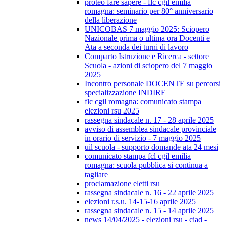
proteo fare sapere - flc cgil emilia
romagna: seminario per 80° anniversario
della liberazione
UNICOBAS 7 maggio 2025: Sciopero
Nazionale prima o ultima ora Docenti e
Ata a seconda dei turni di lavoro
Comparto Istruzione e Ricerca - settore
Scuola - azioni di sciopero del 7 maggio
2025
Incontro personale DOCENTE su percorsi
specializzazione INDIRE
flc cgil romagna: comunicato stampa
elezioni rsu 2025
rassegna sindacale n. 17 - 28 aprile 2025
avviso di assemblea sindacale provinciale
in orario di servizio - 7 maggio 2025
uil scuola - supporto domande ata 24 mesi
comunicato stampa fcl cgil emilia
romagna: scuola pubblica si continua a
tagliare
proclamazione eletti rsu
rassegna sindacale n. 16 - 22 aprile 2025
elezioni r.s.u. 14-15-16 aprile 2025
rassegna sindacale n. 15 - 14 aprile 2025
news 14/04/2025 - elezioni rsu - ciad -