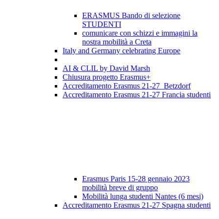
ERASMUS Bando di selezione
STUDENTI
comunicare con schizzi e immagini la
nostra mobilità a Creta
Italy and Germany celebrating Europe
AI & CLIL by David Marsh
Chiusura progetto Erasmus+
Accreditamento Erasmus 21-27 Betzdorf
Accreditamento Erasmus 21-27 Francia studenti
Erasmus Paris 15-28 gennaio 2023
mobilità breve di gruppo
Mobilità lunga studenti Nantes (6 mesi)
Accreditamento Erasmus 21-27 Spagna studenti