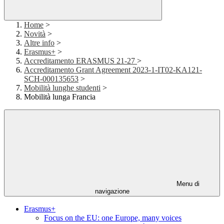
Home
>
Novità
>
Altre info
>
Erasmus+
>
Accreditamento ERASMUS 21-27
>
Accreditamento Grant Agreement 2023-1-IT02-KA121-
SCH-000135653
>
Mobilità lunghe studenti
>
Mobilità lunga Francia
Menu di
navigazione
Erasmus+
Focus on the EU: one Europe, many voices