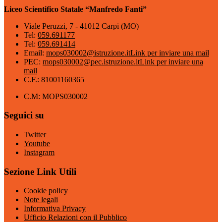
Liceo Scientifico Statale “Manfredo Fanti”
Viale Peruzzi, 7 - 41012 Carpi (MO)
Tel:
059.691177
Tel:
059.691414
Email:
mops030002@istruzione.it
Link per inviare una mail
PEC:
mops030002@pec.istruzione.it
Link per inviare una
mail
C.F.: 81001160365
C.M: MOPS030002
Seguici su
Twitter
Youtube
Instagram
Sezione Link Utili
Cookie policy
Note legali
Informativa Privacy
Ufficio Relazioni con il Pubblico