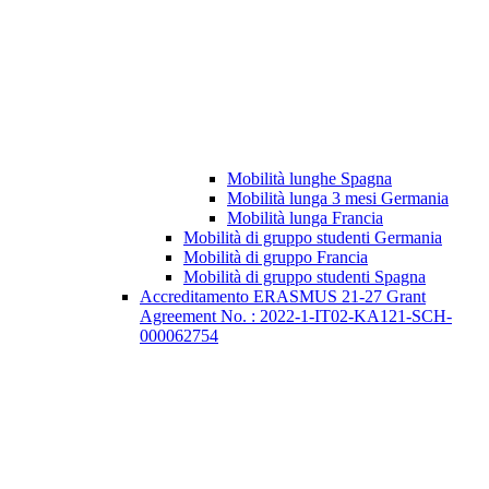
Mobilità lunghe Spagna
Mobilità lunga 3 mesi Germania
Mobilità lunga Francia
Mobilità di gruppo studenti Germania
Mobilità di gruppo Francia
Mobilità di gruppo studenti Spagna
Accreditamento ERASMUS 21-27 Grant
Agreement No. : 2022-1-IT02-KA121-SCH-
000062754