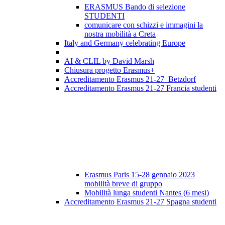
ERASMUS Bando di selezione
STUDENTI
comunicare con schizzi e immagini la
nostra mobilità a Creta
Italy and Germany celebrating Europe
AI & CLIL by David Marsh
Chiusura progetto Erasmus+
Accreditamento Erasmus 21-27 Betzdorf
Accreditamento Erasmus 21-27 Francia studenti
Erasmus Paris 15-28 gennaio 2023
mobilità breve di gruppo
Mobilità lunga studenti Nantes (6 mesi)
Accreditamento Erasmus 21-27 Spagna studenti