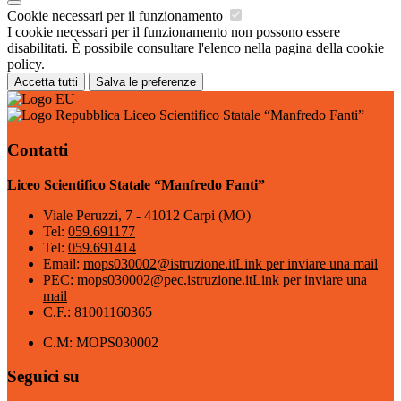
Cookie necessari per il funzionamento
I cookie necessari per il funzionamento non possono essere
disabilitati. È possibile consultare l'elenco nella pagina della cookie
policy.
Accetta tutti
Salva le preferenze
Liceo Scientifico Statale “Manfredo Fanti”
Contatti
Liceo Scientifico Statale “Manfredo Fanti”
Viale Peruzzi, 7 - 41012 Carpi (MO)
Tel:
059.691177
Tel:
059.691414
Email:
mops030002@istruzione.it
Link per inviare una mail
PEC:
mops030002@pec.istruzione.it
Link per inviare una
mail
C.F.: 81001160365
C.M: MOPS030002
Seguici su