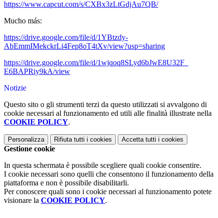
https://www.capcut.com/s/
CXBx3zLtGdjAu7QB/
Mucho más:
https://drive.google.com/file/
d/1YBtzdy-
AbEmmIMekckrLi4Fep8oT4tXv/
view?usp=sharing
https://drive.google.com/file/
d/1wjqoq8SLyd6bJwE8U32F_
E6BAPRiy9kA/view
Notizie
Questo sito o gli strumenti terzi da questo utilizzati si avvalgono di
cookie necessari al funzionamento ed utili alle finalità illustrate nella
COOKIE POLICY
.
Personalizza
Rifiuta tutti
i cookies
Accetta tutti
i cookies
Gestione cookie
In questa schermata è possibile scegliere quali cookie consentire.
I cookie necessari sono quelli che consentono il funzionamento della
piattaforma e non è possibile disabilitarli.
Per conoscere quali sono i cookie necessari al funzionamento potete
visionare la
COOKIE POLICY
.