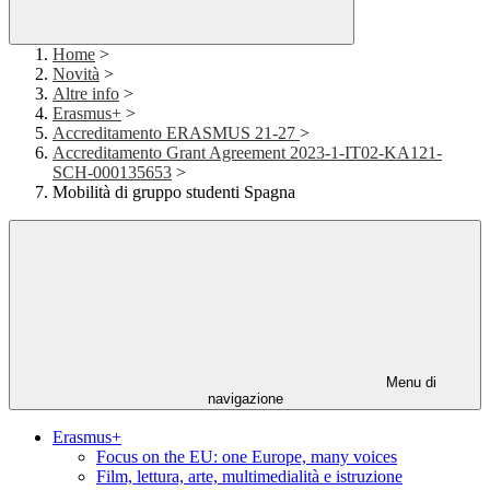
Home
>
Novità
>
Altre info
>
Erasmus+
>
Accreditamento ERASMUS 21-27
>
Accreditamento Grant Agreement 2023-1-IT02-KA121-
SCH-000135653
>
Mobilità di gruppo studenti Spagna
Menu di
navigazione
Erasmus+
Focus on the EU: one Europe, many voices
Film, lettura, arte, multimedialità e istruzione