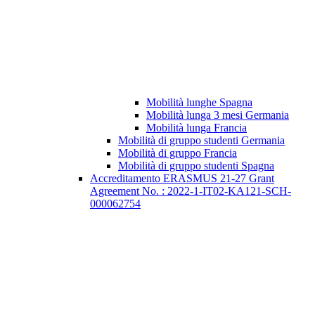
Mobilità lunghe Spagna
Mobilità lunga 3 mesi Germania
Mobilità lunga Francia
Mobilità di gruppo studenti Germania
Mobilità di gruppo Francia
Mobilità di gruppo studenti Spagna
Accreditamento ERASMUS 21-27 Grant
Agreement No. : 2022-1-IT02-KA121-SCH-
000062754