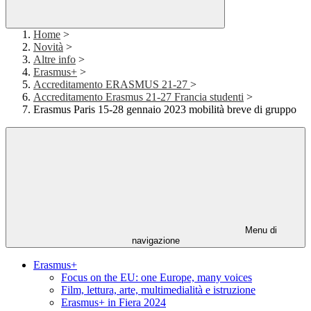
Home
>
Novità
>
Altre info
>
Erasmus+
>
Accreditamento ERASMUS 21-27
>
Accreditamento Erasmus 21-27 Francia studenti
>
Erasmus Paris 15-28 gennaio 2023 mobilità breve di gruppo
Menu di
navigazione
Erasmus+
Focus on the EU: one Europe, many voices
Film, lettura, arte, multimedialità e istruzione
Erasmus+ in Fiera 2024