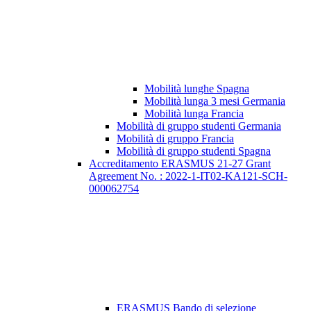
Mobilità lunghe Spagna
Mobilità lunga 3 mesi Germania
Mobilità lunga Francia
Mobilità di gruppo studenti Germania
Mobilità di gruppo Francia
Mobilità di gruppo studenti Spagna
Accreditamento ERASMUS 21-27 Grant
Agreement No. : 2022-1-IT02-KA121-SCH-
000062754
ERASMUS Bando di selezione