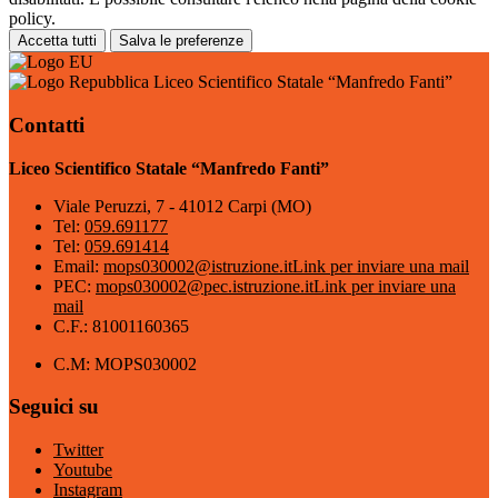
policy.
Accetta tutti
Salva le preferenze
Liceo Scientifico Statale “Manfredo Fanti”
Contatti
Liceo Scientifico Statale “Manfredo Fanti”
Viale Peruzzi, 7 - 41012 Carpi (MO)
Tel:
059.691177
Tel:
059.691414
Email:
mops030002@istruzione.it
Link per inviare una mail
PEC:
mops030002@pec.istruzione.it
Link per inviare una
mail
C.F.: 81001160365
C.M: MOPS030002
Seguici su
Twitter
Youtube
Instagram