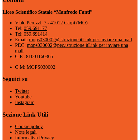
Liceo Scientifico Statale “Manfredo Fanti”
Viale Peruzzi, 7 - 41012 Carpi (MO)
Tel:
059.691177
Tel:
059.691414
Email:
mops030002@istruzione.it
Link per inviare una mail
PEC:
mops030002@pec.istruzione.it
Link per inviare una
mail
C.F.: 81001160365
C.M: MOPS030002
Seguici su
Twitter
Youtube
Instagram
Sezione Link Utili
Cookie policy
Note legali
Informativa Privacy