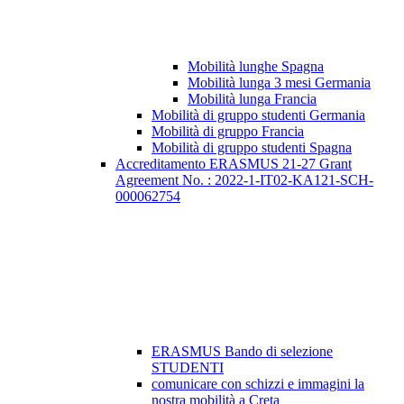
Mobilità lunghe Spagna
Mobilità lunga 3 mesi Germania
Mobilità lunga Francia
Mobilità di gruppo studenti Germania
Mobilità di gruppo Francia
Mobilità di gruppo studenti Spagna
Accreditamento ERASMUS 21-27 Grant
Agreement No. : 2022-1-IT02-KA121-SCH-
000062754
ERASMUS Bando di selezione
STUDENTI
comunicare con schizzi e immagini la
nostra mobilità a Creta