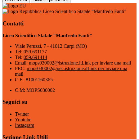
Liceo Scientifico Statale “Manfredo Fanti”
Contatti
Liceo Scientifico Statale “Manfredo Fanti”
Viale Peruzzi, 7 - 41012 Carpi (MO)
Tel:
059.691177
Tel:
059.691414
Email:
mops030002@istruzione.it
Link per inviare una mail
PEC:
mops030002@pec.istruzione.it
Link per inviare una
mail
C.F.: 81001160365
C.M: MOPS030002
Seguici su
Twitter
Youtube
Instagram
Sezione Link Utili