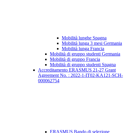
Mobilità lunghe Spagna
Mobilità lunga 3 mesi Germania
Mobilità lunga Francia
Mobilità di gruppo studenti Germania
Mobilità di gruppo Francia
Mobilità di gruppo studenti Spagna
Accreditamento ERASMUS 21-27 Grant
Agreement No. : 2022-1-IT02-KA121-SCH-
000062754
ERASMUS Bando di selezione