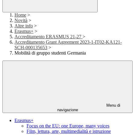
Home
>
Novità
>
Altre info
>
Erasmus+
>
Accreditamento ERASMUS 21-27
>
Accreditamento Grant Agreement 2023-1-IT02-KA121-
SCH-000135653
>
Mobilità di gruppo studenti Germania
Menu di
navigazione
Erasmus+
Focus on the EU: one Europe, many voices
Film, lettura, arte, multimedialità e istruzione