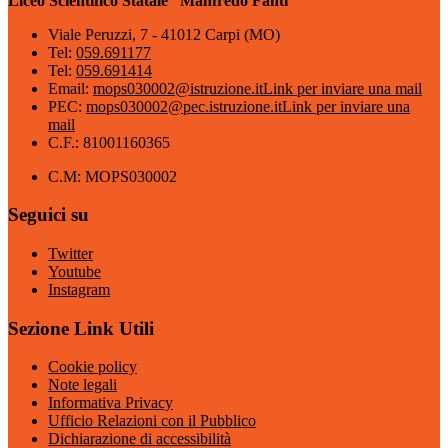
Liceo Scientifico Statale “Manfredo Fanti”
Viale Peruzzi, 7 - 41012 Carpi (MO)
Tel:
059.691177
Tel:
059.691414
Email:
mops030002@istruzione.it
Link per inviare una mail
PEC:
mops030002@pec.istruzione.it
Link per inviare una
mail
C.F.: 81001160365
C.M: MOPS030002
Seguici su
Twitter
Youtube
Instagram
Sezione Link Utili
Cookie policy
Note legali
Informativa Privacy
Ufficio Relazioni con il Pubblico
Dichiarazione di accessibilità