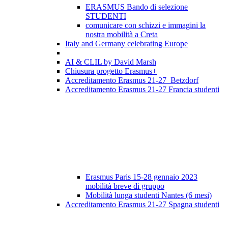
ERASMUS Bando di selezione
STUDENTI
comunicare con schizzi e immagini la
nostra mobilità a Creta
Italy and Germany celebrating Europe
AI & CLIL by David Marsh
Chiusura progetto Erasmus+
Accreditamento Erasmus 21-27 Betzdorf
Accreditamento Erasmus 21-27 Francia studenti
Erasmus Paris 15-28 gennaio 2023
mobilità breve di gruppo
Mobilità lunga studenti Nantes (6 mesi)
Accreditamento Erasmus 21-27 Spagna studenti