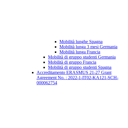
Mobilità lunghe Spagna
Mobilità lunga 3 mesi Germania
Mobilità lunga Francia
Mobilità di gruppo studenti Germania
Mobilità di gruppo Francia
Mobilità di gruppo studenti Spagna
Accreditamento ERASMUS 21-27 Grant
Agreement No. : 2022-1-IT02-KA121-SCH-
000062754