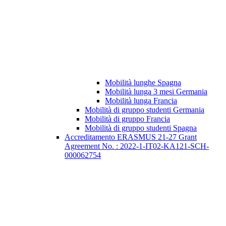
Mobilità lunghe Spagna
Mobilità lunga 3 mesi Germania
Mobilità lunga Francia
Mobilità di gruppo studenti Germania
Mobilità di gruppo Francia
Mobilità di gruppo studenti Spagna
Accreditamento ERASMUS 21-27 Grant
Agreement No. : 2022-1-IT02-KA121-SCH-
000062754