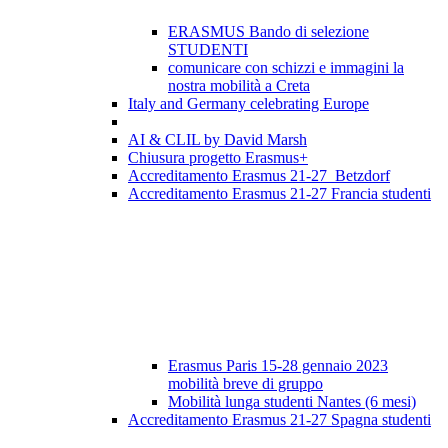
ERASMUS Bando di selezione
STUDENTI
comunicare con schizzi e immagini la
nostra mobilità a Creta
Italy and Germany celebrating Europe
AI & CLIL by David Marsh
Chiusura progetto Erasmus+
Accreditamento Erasmus 21-27 Betzdorf
Accreditamento Erasmus 21-27 Francia studenti
Erasmus Paris 15-28 gennaio 2023
mobilità breve di gruppo
Mobilità lunga studenti Nantes (6 mesi)
Accreditamento Erasmus 21-27 Spagna studenti