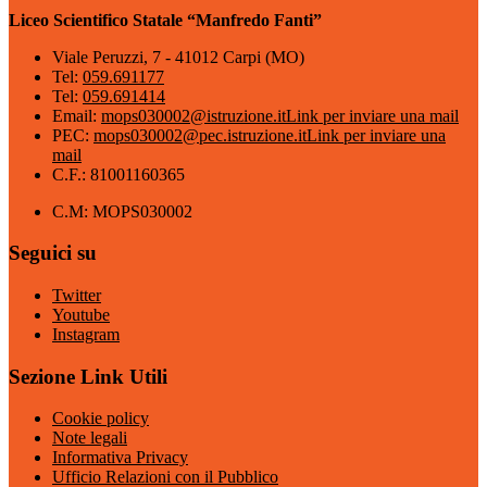
Liceo Scientifico Statale “Manfredo Fanti”
Viale Peruzzi, 7 - 41012 Carpi (MO)
Tel:
059.691177
Tel:
059.691414
Email:
mops030002@istruzione.it
Link per inviare una mail
PEC:
mops030002@pec.istruzione.it
Link per inviare una
mail
C.F.: 81001160365
C.M: MOPS030002
Seguici su
Twitter
Youtube
Instagram
Sezione Link Utili
Cookie policy
Note legali
Informativa Privacy
Ufficio Relazioni con il Pubblico