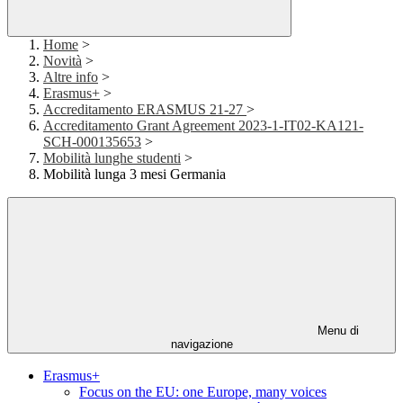
Home
>
Novità
>
Altre info
>
Erasmus+
>
Accreditamento ERASMUS 21-27
>
Accreditamento Grant Agreement 2023-1-IT02-KA121-
SCH-000135653
>
Mobilità lunghe studenti
>
Mobilità lunga 3 mesi Germania
Menu di
navigazione
Erasmus+
Focus on the EU: one Europe, many voices