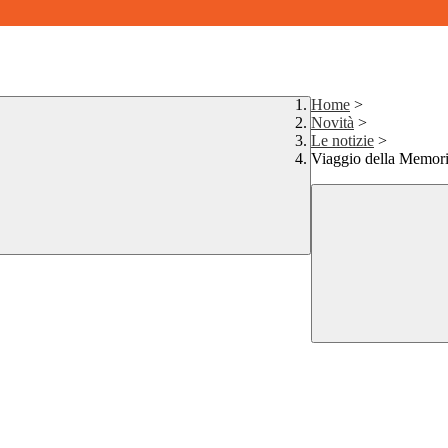
Home
>
Novità
>
Le notizie
>
Viaggio della Memor