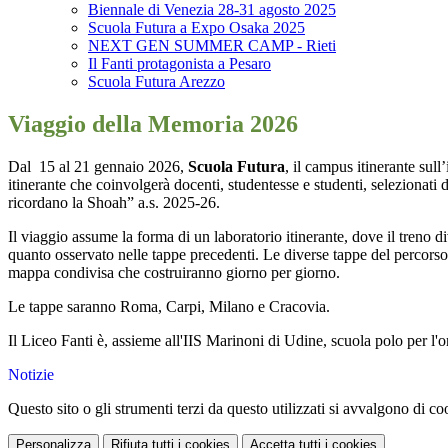
Biennale di Venezia 28-31 agosto 2025
Scuola Futura a Expo Osaka 2025
NEXT GEN SUMMER CAMP - Rieti
Il Fanti protagonista a Pesaro
Scuola Futura Arezzo
Viaggio della Memoria 2026
Dal 15 al 21 gennaio 2026,
Scuola Futura
, il campus itinerante sul
itinerante che coinvolgerà docenti, studentesse e studenti, selezionat
ricordano la Shoah” a.s. 2025-26.
Il viaggio assume la forma di un laboratorio itinerante, dove il treno d
quanto osservato nelle tappe precedenti. Le diverse tappe del percorso o
mappa condivisa che costruiranno giorno per giorno.
Le tappe saranno Roma, Carpi, Milano e Cracovia.
Il Liceo Fanti è, assieme all'IIS Marinoni di Udine, scuola polo per l'
Notizie
Questo sito o gli strumenti terzi da questo utilizzati si avvalgono di coo
Personalizza
Rifiuta tutti
i cookies
Accetta tutti
i cookies