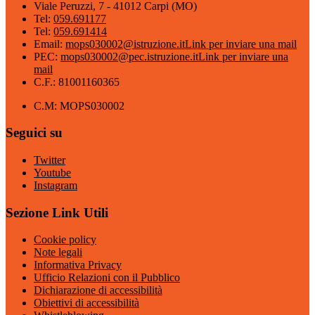
Viale Peruzzi, 7 - 41012 Carpi (MO)
Tel:
059.691177
Tel:
059.691414
Email:
mops030002@istruzione.it
Link per inviare una mail
PEC:
mops030002@pec.istruzione.it
Link per inviare una
mail
C.F.: 81001160365
C.M: MOPS030002
Seguici su
Twitter
Youtube
Instagram
Sezione Link Utili
Cookie policy
Note legali
Informativa Privacy
Ufficio Relazioni con il Pubblico
Dichiarazione di accessibilità
Obiettivi di accessibilità