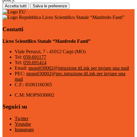
Accetta tutti
Salva le preferenze
Liceo Scientifico Statale “Manfredo Fanti”
Contatti
Liceo Scientifico Statale “Manfredo Fanti”
Viale Peruzzi, 7 - 41012 Carpi (MO)
Tel:
059.691177
Tel:
059.691414
Email:
mops030002@istruzione.it
Link per inviare una mail
PEC:
mops030002@pec.istruzione.it
Link per inviare una
mail
C.F.: 81001160365
C.M: MOPS030002
Seguici su
Twitter
Youtube
Instagram