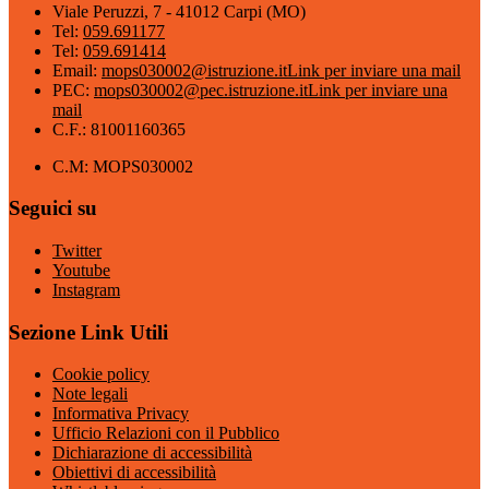
Viale Peruzzi, 7 - 41012 Carpi (MO)
Tel:
059.691177
Tel:
059.691414
Email:
mops030002@istruzione.it
Link per inviare una mail
PEC:
mops030002@pec.istruzione.it
Link per inviare una
mail
C.F.: 81001160365
C.M: MOPS030002
Seguici su
Twitter
Youtube
Instagram
Sezione Link Utili
Cookie policy
Note legali
Informativa Privacy
Ufficio Relazioni con il Pubblico
Dichiarazione di accessibilità
Obiettivi di accessibilità