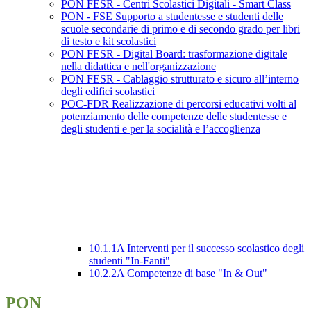
PON FESR - Centri Scolastici Digitali - Smart Class
PON - FSE Supporto a studentesse e studenti delle
scuole secondarie di primo e di secondo grado per libri
di testo e kit scolastici
PON FESR - Digital Board: trasformazione digitale
nella didattica e nell'organizzazione
PON FESR - Cablaggio strutturato e sicuro all’interno
degli edifici scolastici
POC-FDR Realizzazione di percorsi educativi volti al
potenziamento delle competenze delle studentesse e
degli studenti e per la socialità e l’accoglienza
10.1.1A Interventi per il successo scolastico degli
studenti "In-Fanti"
10.2.2A Competenze di base "In & Out"
PON