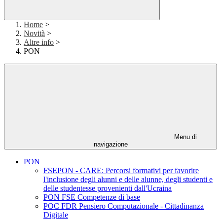
Home
>
Novità
>
Altre info
>
PON
Menu di
navigazione
PON
FSEPON - CARE: Percorsi formativi per favorire
l'inclusione degli alunni e delle alunne, degli studenti e
delle studentesse provenienti dall'Ucraina
PON FSE Competenze di base
POC FDR Pensiero Computazionale - Cittadinanza
Digitale