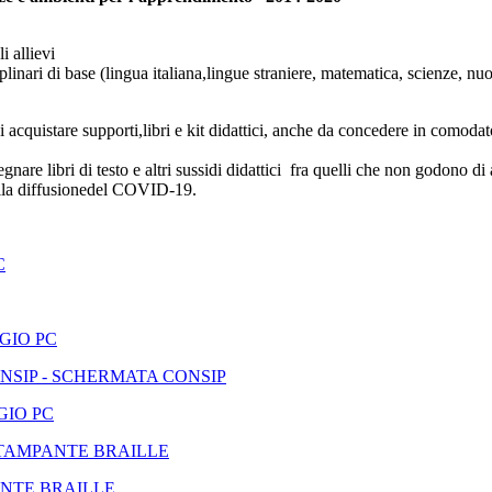
 allievi
linari di base (lingua italiana,lingue straniere, matematica, scienze, nu
di acquistare supporti,libri e kit didattici, anche da concedere in comodat
segnare libri di testo e altri sussidi didattici fra quelli che non godon
 alla diffusionedel COVID-19.
C
GIO PC
NSIP - SCHERMATA CONSIP
GIO PC
TAMPANTE BRAILLE
NTE BRAILLE