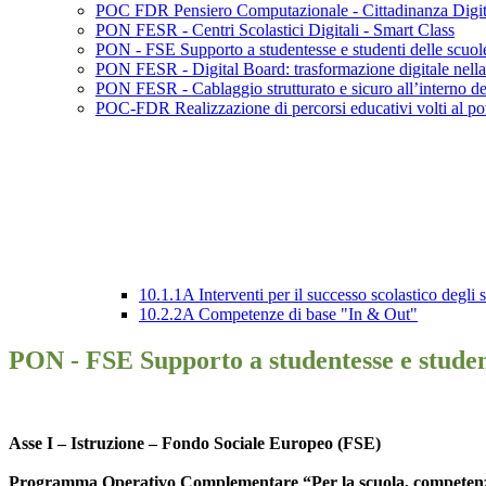
POC FDR Pensiero Computazionale - Cittadinanza Digit
PON FESR - Centri Scolastici Digitali - Smart Class
PON - FSE Supporto a studentesse e studenti delle scuole s
PON FESR - Digital Board: trasformazione digitale nella 
PON FESR - Cablaggio strutturato e sicuro all’interno degl
POC-FDR Realizzazione di percorsi educativi volti al pote
10.1.1A Interventi per il successo scolastico degli 
10.2.2A Competenze di base "In & Out"
PON - FSE Supporto a studentesse e studenti
Asse I – Istruzione – Fondo Sociale Europeo (FSE)
Programma Operativo Complementare “Per la scuola, competenz