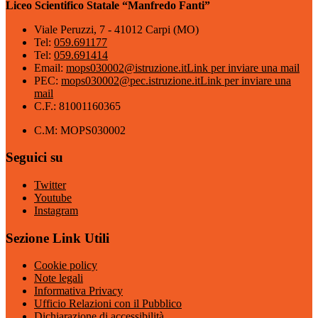
Liceo Scientifico Statale “Manfredo Fanti”
Viale Peruzzi, 7 - 41012 Carpi (MO)
Tel:
059.691177
Tel:
059.691414
Email:
mops030002@istruzione.it
Link per inviare una mail
PEC:
mops030002@pec.istruzione.it
Link per inviare una
mail
C.F.: 81001160365
C.M: MOPS030002
Seguici su
Twitter
Youtube
Instagram
Sezione Link Utili
Cookie policy
Note legali
Informativa Privacy
Ufficio Relazioni con il Pubblico
Dichiarazione di accessibilità