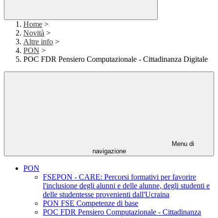
Home
>
Novità
>
Altre info
>
PON
>
POC FDR Pensiero Computazionale - Cittadinanza Digitale
Menu di
navigazione
PON
FSEPON - CARE: Percorsi formativi per favorire
l'inclusione degli alunni e delle alunne, degli studenti e
delle studentesse provenienti dall'Ucraina
PON FSE Competenze di base
POC FDR Pensiero Computazionale - Cittadinanza