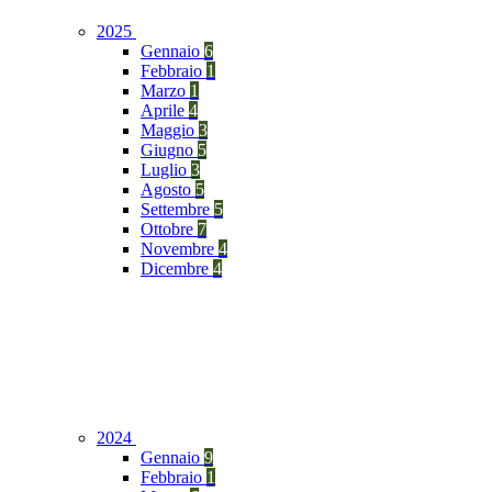
2025
Gennaio
6
Febbraio
1
Marzo
1
Aprile
4
Maggio
3
Giugno
5
Luglio
3
Agosto
5
Settembre
5
Ottobre
7
Novembre
4
Dicembre
4
2024
Gennaio
9
Febbraio
1