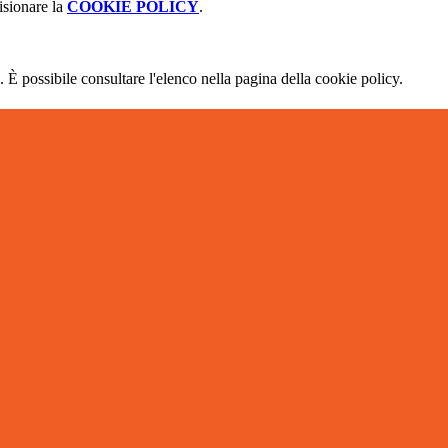
isionare la
COOKIE POLICY
.
 È possibile consultare l'elenco nella pagina della cookie policy.