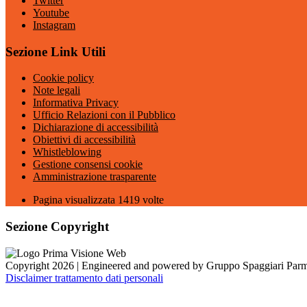
Twitter
Youtube
Instagram
Sezione Link Utili
Cookie policy
Note legali
Informativa Privacy
Ufficio Relazioni con il Pubblico
Dichiarazione di accessibilità
Obiettivi di accessibilità
Whistleblowing
Gestione consensi cookie
Amministrazione trasparente
Pagina visualizzata
1419
volte
Sezione Copyright
Copyright 2026 | Engineered and powered by Gruppo Spaggiari Parm
Disclaimer trattamento dati personali