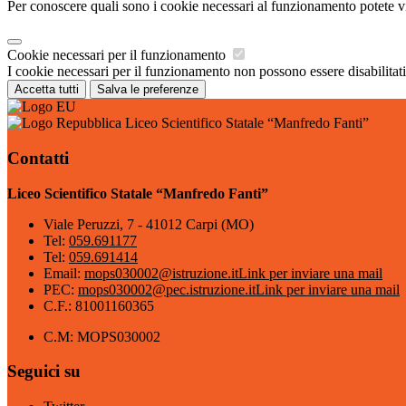
Per conoscere quali sono i cookie necessari al funzionamento potete v
Cookie necessari per il funzionamento
I cookie necessari per il funzionamento non possono essere disabilitati.
Accetta tutti
Salva le preferenze
Liceo Scientifico Statale “Manfredo Fanti”
Contatti
Liceo Scientifico Statale “Manfredo Fanti”
Viale Peruzzi, 7 - 41012 Carpi (MO)
Tel:
059.691177
Tel:
059.691414
Email:
mops030002@istruzione.it
Link per inviare una mail
PEC:
mops030002@pec.istruzione.it
Link per inviare una mail
C.F.: 81001160365
C.M: MOPS030002
Seguici su