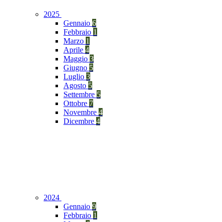
2025
Gennaio
6
Febbraio
1
Marzo
1
Aprile
4
Maggio
3
Giugno
5
Luglio
3
Agosto
5
Settembre
5
Ottobre
7
Novembre
4
Dicembre
4
2024
Gennaio
9
Febbraio
1