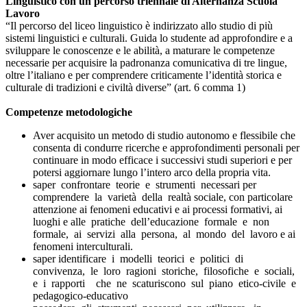
Linguistico con un percorso triennale di Alternanza Scuola
Lavoro
“Il percorso del liceo linguistico è indirizzato allo studio di più
sistemi linguistici e culturali. Guida lo studente ad approfondire e a
sviluppare le conoscenze e le abilità, a maturare le competenze
necessarie per acquisire la padronanza comunicativa di tre lingue,
oltre l’italiano e per comprendere criticamente l’identità storica e
culturale di tradizioni e civiltà diverse” (art. 6 comma 1)
Competenze metodologiche
Aver acquisito un metodo di studio autonomo e flessibile che
consenta di condurre ricerche e approfondimenti personali per
continuare in modo efficace i successivi studi superiori e per
potersi aggiornare lungo l’intero arco della propria vita.
saper confrontare teorie e strumenti necessari per
comprendere la varietà della realtà sociale, con particolare
attenzione ai fenomeni educativi e ai processi formativi, ai
luoghi e alle pratiche dell’educazione formale e non
formale, ai servizi alla persona, al mondo del lavoro e ai
fenomeni interculturali.
saper identificare i modelli teorici e politici di
convivenza, le loro ragioni storiche, filosofiche e sociali,
e i rapporti che ne scaturiscono sul piano etico-civile e
pedagogico-educativo