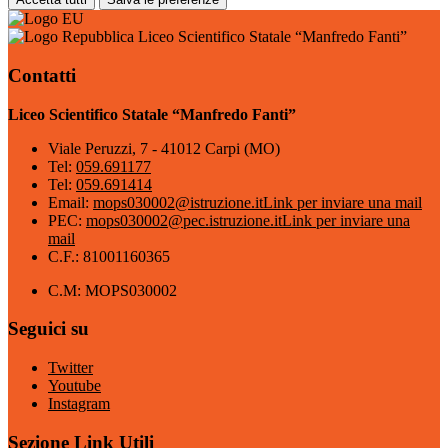
Liceo Scientifico Statale “Manfredo Fanti”
Contatti
Liceo Scientifico Statale “Manfredo Fanti”
Viale Peruzzi, 7 - 41012 Carpi (MO)
Tel:
059.691177
Tel:
059.691414
Email:
mops030002@istruzione.it
Link per inviare una mail
PEC:
mops030002@pec.istruzione.it
Link per inviare una
mail
C.F.: 81001160365
C.M: MOPS030002
Seguici su
Twitter
Youtube
Instagram
Sezione Link Utili