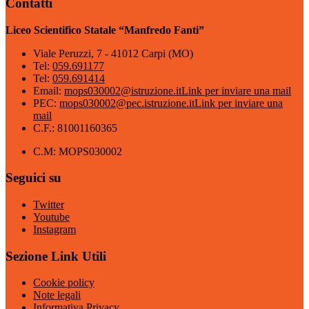
Contatti
Liceo Scientifico Statale “Manfredo Fanti”
Viale Peruzzi, 7 - 41012 Carpi (MO)
Tel:
059.691177
Tel:
059.691414
Email:
mops030002@istruzione.it
Link per inviare una mail
PEC:
mops030002@pec.istruzione.it
Link per inviare una
mail
C.F.: 81001160365
C.M: MOPS030002
Seguici su
Twitter
Youtube
Instagram
Sezione Link Utili
Cookie policy
Note legali
Informativa Privacy