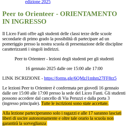
edizione 2025
Peer to Orienteer - ORIENTAMENTO
IN INGRESSO
Il Liceo Fanti offre agli studenti delle classi terze delle scuole
secondarie di primo grado la possibilità di partecipare ad un
pomeriggio presso la nostra scuola di presentazione delle discipline
caratterizzanti i singoli indirizzi.
Peer to Orienteer - lezioni degli studenti per gli studenti
16 gennaio 2025 dalle ore 15:00 alle 17:00
LINK ISCRIZIONE -
https://forms.gle/6QMzJ1mhm27FF8rz5
Le lezioni Peer to Orienteer è confermata per giovedì 16 gennaio
dalle ore 15:00 alle 17:00 presso la sede del Liceo Fanti. Gli studenti
possono accedere dal cancello di Via Peruzzi e dalla porta 3
(ingresso principale).
Tutte le iscrizioni sono state accettate.
Alla lezione parteciperanno solo i ragazzi e alle 17 saranno lasciati
liberi di uscire autonomamente e oltre tale orario la scuola non
garantirà la sorveglianza