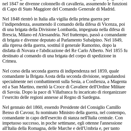
nel 1847 ne divenne colonnello di cavalleria, assumendo le funzioni
di Capo di Stato Maggiore del Comando Generale di Madrid.
Nel 1848 rientrò in Italia alla vigilia della prima guerra per
l’indipendenza, assumendo il comando della difesa di Vicenza, poi
di una brigata della Divisione Lombarda, impegnata nella difesa di
Brescia, Milano ed Alessandria. Nel frattempo, passò a comandante
di brigata e divenne deputato al Parlamento Subalpino. Nel 1849,
alla ripresa della guerra, sostituì il generale Ramorino, dopo la
disfatta di Novara e l'abdicazione del Re Carlo Alberto. Nel 1855 fu
destinato al comando di una brigata del corpo di spedizione in
Crimea.
Nel corso della seconda guerra di indipendenza nel 1859, quale
comandante la Brigata Aosta della seconda divisione, segnalandosi
specialmente nei combattimenti sulla Sesia, a Confienza, a Magenta
ed a San Martino, meritò la Croce di Cavaliere dell'Ordine Militare
di Savoia. Dopo la pace di Villafranca fu incaricato di riorganizzare
l’esercito delle regioni annesse al Regno di Sardegna.
Nel gennaio del 1860, essendo Presidente del Consiglio Camillo
Benso di Cavour, fu nominato Ministro della guerra, nel contempo,
comandante in capo dell'esercito di stanza nell'Italia centrale. Con
impetuoso successo, in poche settimane, egli ottenne l'annessione
all'Italia della Romagna, delle Marche e dell'Umbria e, per tanto