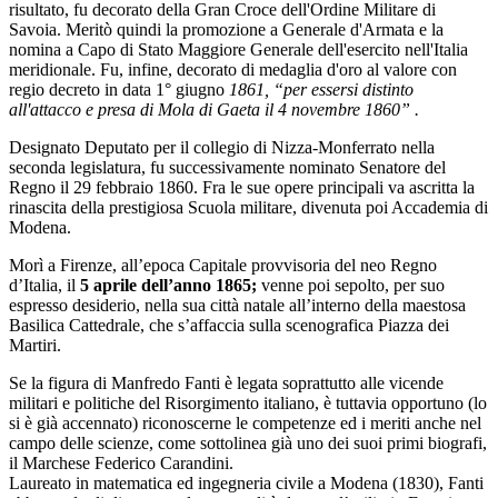
risultato, fu decorato della Gran Croce dell'Ordine Militare di
Savoia. Meritò quindi la promozione a Generale d'Armata e la
nomina a Capo di Stato Maggiore Generale dell'esercito nell'Italia
meridionale. Fu, infine, decorato di medaglia d'oro al valore con
regio decreto in data 1° giugno
1861, “per essersi distinto
all'attacco e presa di Mola di Gaeta il 4 novembre 1860” .
Designato Deputato per il collegio di Nizza-Monferrato nella
seconda legislatura, fu successivamente nominato Senatore del
Regno il 29 febbraio 1860. Fra le sue opere principali va ascritta la
rinascita della prestigiosa Scuola militare, divenuta poi Accademia di
Modena.
Morì a Firenze, all’epoca Capitale provvisoria del neo Regno
d’Italia, il
5 aprile dell’anno 1865;
venne poi sepolto, per suo
espresso desiderio, nella sua città natale all’interno della maestosa
Basilica Cattedrale, che s’affaccia sulla scenografica Piazza dei
Martiri.
Se la figura di Manfredo Fanti è legata soprattutto alle vicende
militari e politiche del Risorgimento italiano, è tuttavia opportuno (lo
si è già accennato) riconoscerne le competenze ed i meriti anche nel
campo delle scienze, come sottolinea già uno dei suoi primi biografi,
il Marchese Federico Carandini.
Laureato in matematica ed ingegneria civile a Modena (1830), Fanti