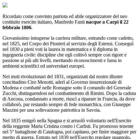
Ricordato come convinto patriota ed abile organizzatore del neo
costituito esercito italiano, Manfredo Fanti
nacque a Carpi il 22
febbraio 1806
.
Giovanissimo intraprese la carriera militare, entrando come cadetto,
nel 1825, nel Corpo dei Pionieri al servizio degli Estensi. Conseguì
nel 1830 a pieni voti la laurea in matematica e il diploma in
ingegneria civile: discipline che egli coltivò sempre con rigore e
passione ai più alti livelli, meritando riconoscimenti e fama in
ambienti scientifici ed universitari europei.
Nei moti rivoluzionari del 1831, organizzati dal nostro illustre
concittadino Ciro Menotti, aderì al Governo insurrezionale di
Modena e combatté nelle Romagne sotto il comando del Generale
Zucchi, distinguendosi nel combattimento di Rimini. Dopo la caduta
di Ancona, condannato a morte, riuscì a riparare in Francia, da dove
collaborò, pur restando sempre di fede monarchica, con Giuseppe
Mazzini per una sollevazione patriottica in Savoia.
Nel 1835 emigrò nella Spagna e si arruolò volontario nell'Esercito
della reggente Maria Cristina contro i Carlisti. Fu promosso tenente
nel 5° battaglione di Catalogna, poi capitano, per finire maggiore per
merito di guerra. Entrato nel 1839 nell'Esercito regolare spagnolo,