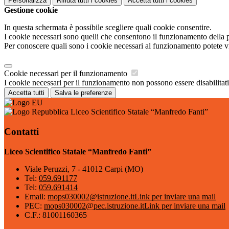
Personalizza
Rifiuta tutti
i cookies
Accetta tutti
i cookies
Gestione cookie
In questa schermata è possibile scegliere quali cookie consentire.
I cookie necessari sono quelli che consentono il funzionamento della pi
Per conoscere quali sono i cookie necessari al funzionamento potete v
Cookie necessari per il funzionamento
I cookie necessari per il funzionamento non possono essere disabilitati.
Accetta tutti
Salva le preferenze
Liceo Scientifico Statale “Manfredo Fanti”
Contatti
Liceo Scientifico Statale “Manfredo Fanti”
Viale Peruzzi, 7 - 41012 Carpi (MO)
Tel:
059.691177
Tel:
059.691414
Email:
mops030002@istruzione.it
Link per inviare una mail
PEC:
mops030002@pec.istruzione.it
Link per inviare una mail
C.F.: 81001160365