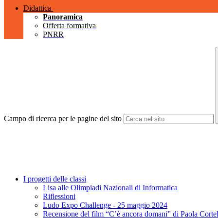
Didattica
Panoramica
Offerta formativa
PNRR
Campo di ricerca per le pagine del sito
I progetti delle classi
Lisa alle Olimpiadi Nazionali di Informatica
Riflessioni
Ludo Expo Challenge - 25 maggio 2024
Recensione del film “C’è ancora domani” di Paola Cortel