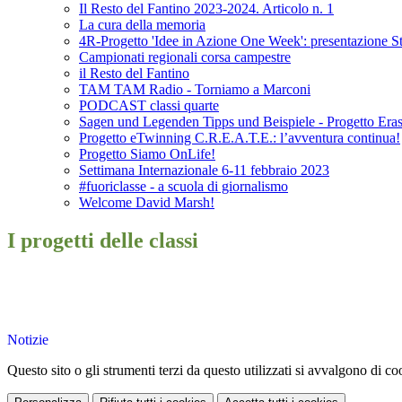
Il Resto del Fantino 2023-2024. Articolo n. 1
La cura della memoria
4R-Progetto 'Idee in Azione One Week': presentazione St
Campionati regionali corsa campestre
il Resto del Fantino
TAM TAM Radio - Torniamo a Marconi
PODCAST classi quarte
Sagen und Legenden Tipps und Beispiele - Progetto Era
Progetto eTwinning C.R.E.A.T.E.: l’avventura continua!
Progetto Siamo OnLife!
Settimana Internazionale 6-11 febbraio 2023
#fuoriclasse - a scuola di giornalismo
Welcome David Marsh!
I progetti delle classi
Notizie
Questo sito o gli strumenti terzi da questo utilizzati si avvalgono di coo