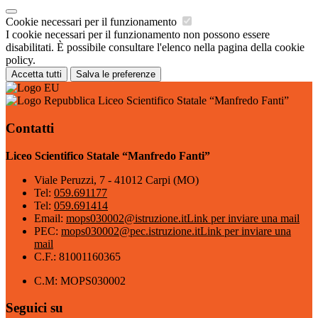
Cookie necessari per il funzionamento
I cookie necessari per il funzionamento non possono essere
disabilitati. È possibile consultare l'elenco nella pagina della cookie
policy.
Accetta tutti
Salva le preferenze
Liceo Scientifico Statale “Manfredo Fanti”
Contatti
Liceo Scientifico Statale “Manfredo Fanti”
Viale Peruzzi, 7 - 41012 Carpi (MO)
Tel:
059.691177
Tel:
059.691414
Email:
mops030002@istruzione.it
Link per inviare una mail
PEC:
mops030002@pec.istruzione.it
Link per inviare una
mail
C.F.: 81001160365
C.M: MOPS030002
Seguici su