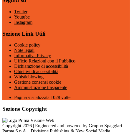
Seguici su
Twitter
Youtube
Instagram
Sezione Link Utili
Cookie policy
Note legali
Informativa Privacy
Ufficio Relazioni con il Pubblico
Dichiarazione di accessibilità
Obiettivi di accessibilità
Whistleblowing
Gestione consensi cookie
Amministrazione trasparente
Pagina visualizzata
1028
volte
Sezione Copyright
Copyright 2026 | Engineered and powered by Gruppo Spaggiari
Parma S.p.A. | Divisione Publishing & New Social Media