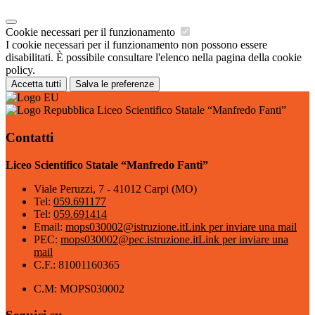
Cookie necessari per il funzionamento
I cookie necessari per il funzionamento non possono essere
disabilitati. È possibile consultare l'elenco nella pagina della cookie
policy.
Accetta tutti
Salva le preferenze
Liceo Scientifico Statale “Manfredo Fanti”
Contatti
Liceo Scientifico Statale “Manfredo Fanti”
Viale Peruzzi, 7 - 41012 Carpi (MO)
Tel:
059.691177
Tel:
059.691414
Email:
mops030002@istruzione.it
Link per inviare una mail
PEC:
mops030002@pec.istruzione.it
Link per inviare una
mail
C.F.: 81001160365
C.M: MOPS030002