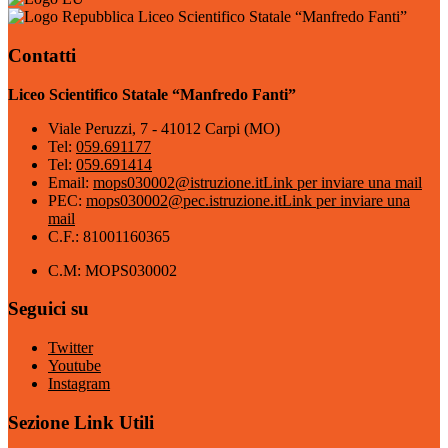
Liceo Scientifico Statale “Manfredo Fanti”
Contatti
Liceo Scientifico Statale “Manfredo Fanti”
Viale Peruzzi, 7 - 41012 Carpi (MO)
Tel:
059.691177
Tel:
059.691414
Email:
mops030002@istruzione.it
Link per inviare una mail
PEC:
mops030002@pec.istruzione.it
Link per inviare una
mail
C.F.: 81001160365
C.M: MOPS030002
Seguici su
Twitter
Youtube
Instagram
Sezione Link Utili