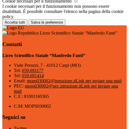
Cookie necessari per il funzionamento
I cookie necessari per il funzionamento non possono essere
disabilitati. È possibile consultare l'elenco nella pagina della cookie
policy.
Accetta tutti
Salva le preferenze
Liceo Scientifico Statale “Manfredo Fanti”
Contatti
Liceo Scientifico Statale “Manfredo Fanti”
Viale Peruzzi, 7 - 41012 Carpi (MO)
Tel:
059.691177
Tel:
059.691414
Email:
mops030002@istruzione.it
Link per inviare una mail
PEC:
mops030002@pec.istruzione.it
Link per inviare una
mail
C.F.: 81001160365
C.M: MOPS030002
Seguici su
Twitter