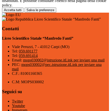
disabilitati. È possibile consultare l'elenco nella pagina della cookie
policy.
Accetta tutti
Salva le preferenze
Liceo Scientifico Statale “Manfredo Fanti”
Contatti
Liceo Scientifico Statale “Manfredo Fanti”
Viale Peruzzi, 7 - 41012 Carpi (MO)
Tel:
059.691177
Tel:
059.691414
Email:
mops030002@istruzione.it
Link per inviare una mail
PEC:
mops030002@pec.istruzione.it
Link per inviare una
mail
C.F.: 81001160365
C.M: MOPS030002
Seguici su
Twitter
Youtube
Instagram