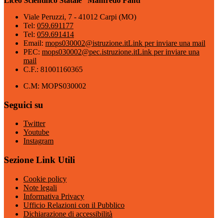
Liceo Scientifico Statale “Manfredo Fanti”
Viale Peruzzi, 7 - 41012 Carpi (MO)
Tel:
059.691177
Tel:
059.691414
Email:
mops030002@istruzione.it
Link per inviare una mail
PEC:
mops030002@pec.istruzione.it
Link per inviare una
mail
C.F.: 81001160365
C.M: MOPS030002
Seguici su
Twitter
Youtube
Instagram
Sezione Link Utili
Cookie policy
Note legali
Informativa Privacy
Ufficio Relazioni con il Pubblico
Dichiarazione di accessibilità