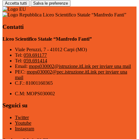
Accetta tutti
Salva le preferenze
Liceo Scientifico Statale “Manfredo Fanti”
Contatti
Liceo Scientifico Statale “Manfredo Fanti”
Viale Peruzzi, 7 - 41012 Carpi (MO)
Tel:
059.691177
Tel:
059.691414
Email:
mops030002@istruzione.it
Link per inviare una mail
PEC:
mops030002@pec.istruzione.it
Link per inviare una
mail
C.F.: 81001160365
C.M: MOPS030002
Seguici su
Twitter
Youtube
Instagram