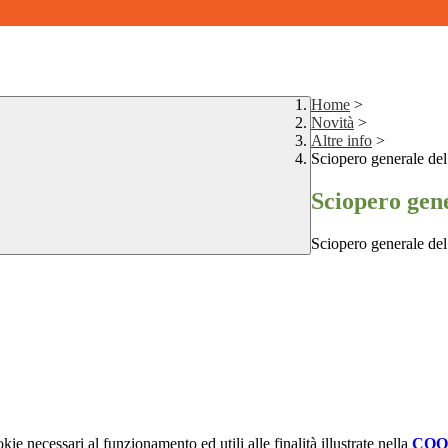
Home
>
Novità
>
Altre info
>
Sciopero generale de
Sciopero gen
Sciopero generale de
kie necessari al funzionamento ed utili alle finalità illustrate nella
COO