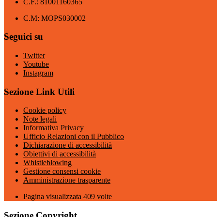
C.F.: 81001160365
C.M: MOPS030002
Seguici su
Twitter
Youtube
Instagram
Sezione Link Utili
Cookie policy
Note legali
Informativa Privacy
Ufficio Relazioni con il Pubblico
Dichiarazione di accessibilità
Obiettivi di accessibilità
Whistleblowing
Gestione consensi cookie
Amministrazione trasparente
Pagina visualizzata
409
volte
Sezione Copyright